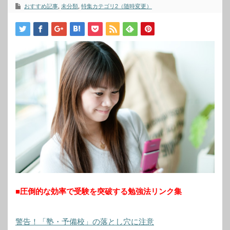
おすすめ記事
,
未分類
,
特集カテゴリ2（随時変更）
■圧倒的な効率で受験を突破する勉強法リンク集
警告！「塾・予備校」の落とし穴に注意