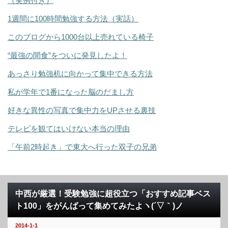
（実例付き）
1週間に100時間勉強する方法（実話）
このブログから1000台以上売れている椅子
“最強の間食”をついに発見したよ！
あっさり勉強机に向かって集中できる方法
私が学年で1番になった脳のだまし方
好きな異性の写真で集中力をUPさせる裏技
テレビを観てはいけない本当の理由
「午前2時起き」で東大へ行った双子の兄弟
中西が厳選！受験勉強に超役立つ「おすすめ記事ベス
ト100」をがんばって集めてみたよヽ(´▽｀)ノ
2014-1-1