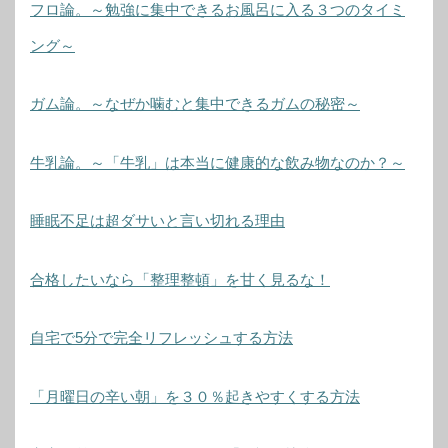
フロ論。～勉強に集中できるお風呂に入る３つのタイミ
ング～
ガム論。～なぜか噛むと集中できるガムの秘密～
牛乳論。～「牛乳」は本当に健康的な飲み物なのか？～
睡眠不足は超ダサいと言い切れる理由
合格したいなら「整理整頓」を甘く見るな！
自宅で5分で完全リフレッシュする方法
「月曜日の辛い朝」を３０％起きやすくする方法