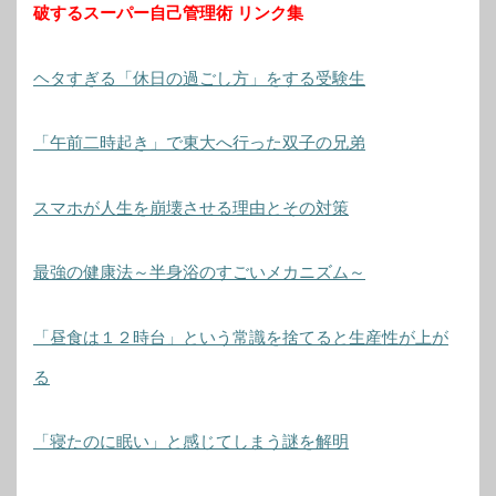
破するスーパー自己管理術 リンク集
ヘタすぎる「休日の過ごし方」をする受験生
「午前二時起き」で東大へ行った双子の兄弟
スマホが人生を崩壊させる理由とその対策
最強の健康法～半身浴のすごいメカニズム～
「昼食は１２時台」という常識を捨てると生産性が上が
る
「寝たのに眠い」と感じてしまう謎を解明