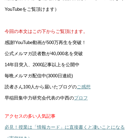
YouTubeをご覧頂けます）
今回の本文はこの下からご覧頂けます。
感謝!YouTube動画が500万再生を突破！
公式メルマガ読者数が40,000名を突破
14年目突入、2000記事以上を公開中
毎晩メルマガ配信中(3000日連続)
読者さん100人から届いたブログの
ご感想
早稲田集中力研究会代表の中西の
プロフ
アクセスの多い人気記事
必見！授業は「情報カード」に直接書くと凄いことになる