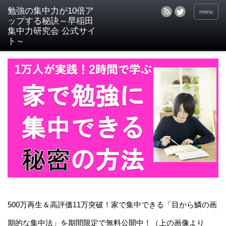
menu
500万再生＆高評価11万突破！家で集中できる「目から鱗の画
期的な集中法」を期間限定で無料公開中！（上の画像より