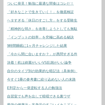
ついに発見！勉強に最適な間食はコレだ！
「好きなことで生きていく！」を徹底検証
ヘタすぎる「休日のすごし方」をする受験生
「精神的な弱さ」を改善しようとしても無駄
「インプットの効率」を究極に高める秘訣
9時間睡眠に1ヶ月チャレンジした結果
「今から間に合いますか？」が愚問すぎる件
決着！机は綺麗がいいVS乱雑がいい論争
自分のタイプ別の効果的な暗記法（具体例）
今すぐ1冊の参考書に絞り込めない人の末路
E判定から一発逆転する人の勉強法
自習室でも声を出して暗唱できる裏ワザ
最強の健康法～半身浴のすごいメカニズム～