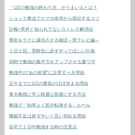
「1日の勉強の終わり方」がうまい人とは？
ショック療法でスマホ依存から脱出するコツ
訃報+意外と知られてないストレス解消法
禁欲をラクに成功させる秘訣～禁テレビ編～
１日１回、受験生に必ずやってほしい行為
30秒で勉強の集中力をアップさせる裏ワザ
勉強中の“あの欲望”に注意すべき理由
正午までに1日の勝負がほぼ決まる理由
東大教授に学ぶ快適な部屋にする方法
勉強で「効率よく気分転換する」ルール
睡眠不足は超ダサいと言い切れる理由
自宅で１日中勉強する時の注意点