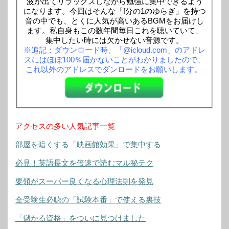
波が出てリラックスしながら勉強に集中できるよう
になります。今回はそんな「f分の1のゆらぎ」を持つ
音の中でも、とくに人気が高いあるBGMをお届けし
ます。私自身もこの数年間毎日これを聴いていて、
集中したい時には欠かせない音源です。
※追記：ダウンロード時、「@icloud.com」のアドレ
スにはほぼ100％届かないことがわかりましたので、
これ以外のアドレスでダンロードをお願いします。
アクセスの多い人気記事一覧
部屋を暗くする「映画館効果」で集中する
必見！英語長文を倍速で読むマル秘テク
要領がスーパー良くなる心理法則を発見
全受験生必聴の「試験本番」で使える裏技
「儲かる資格」をついに見つけました