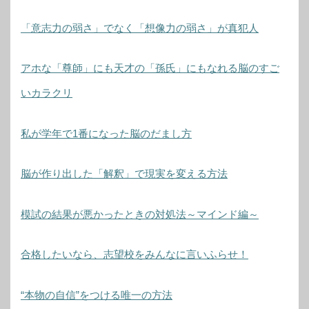
「意志力の弱さ」でなく「想像力の弱さ」が真犯人
アホな「尊師」にも天才の「孫氏」にもなれる脳のすご
いカラクリ
私が学年で1番になった脳のだまし方
脳が作り出した「解釈」で現実を変える方法
模試の結果が悪かったときの対処法～マインド編～
合格したいなら、志望校をみんなに言いふらせ！
“本物の自信”をつける唯一の方法