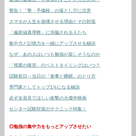
警告！「塾・予備校」の落とし穴に注意
スマホが人生を崩壊させる理由とその対策
「偏差値真理教」に洗脳される人たち
集中力と記憶力を一緒にアップさせる秘訣
なぜ、あの人はいつも勉強が楽しそうなのか
「授業の復習」のベストタイミングはいつ？
試験前日～当日の「食事と睡眠」のとり方
専門家としてトップ1％になる秘訣
必ず全員見てほしい衝撃の大傑作映画
センター試験対策のテクニック特集！
◎勉強の集中力をもっとアップさせたい