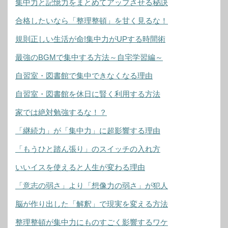
集中力と記憶力をまとめてアップさせる秘訣
合格したいなら「整理整頓」を甘く見るな！
規則正しい生活が命!集中力がUPする時間術
最強のBGMで集中する方法～自宅学習編～
自習室・図書館で集中できなくなる理由
自習室・図書館を休日に賢く利用する方法
家では絶対勉強するな！？
「継続力」が「集中力」に超影響する理由
「もうひと踏ん張り」のスイッチの入れ方
いいイスを使えると人生が変わる理由
「意志の弱さ」より「想像力の弱さ」が犯人
脳が作り出した「解釈」で現実を変える方法
整理整頓が集中力にものすごく影響するワケ