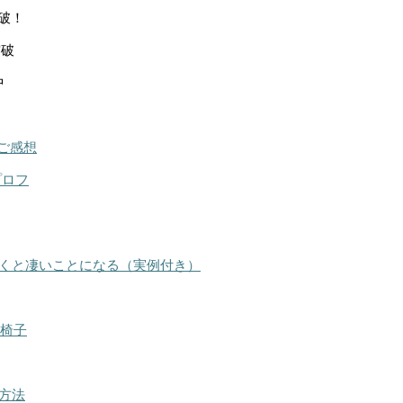
突破！
突破
中
ご感想
プロフ
くと凄いことになる（実例付き）
る椅子
方法