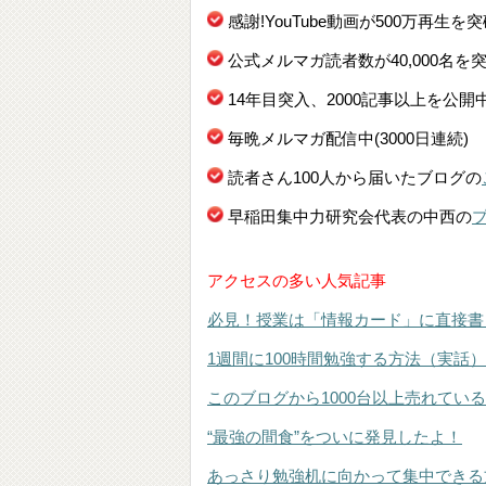
感謝!YouTube動画が500万再生を
公式メルマガ読者数が40,000名を
14年目突入、2000記事以上を公開
毎晩メルマガ配信中(3000日連続)
読者さん100人から届いたブログの
早稲田集中力研究会代表の中西の
アクセスの多い人気記事
必見！授業は「情報カード」に直接書
1週間に100時間勉強する方法（実話）
このブログから1000台以上売れてい
“最強の間食”をついに発見したよ！
あっさり勉強机に向かって集中できる