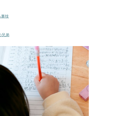
る裏技
の兄弟