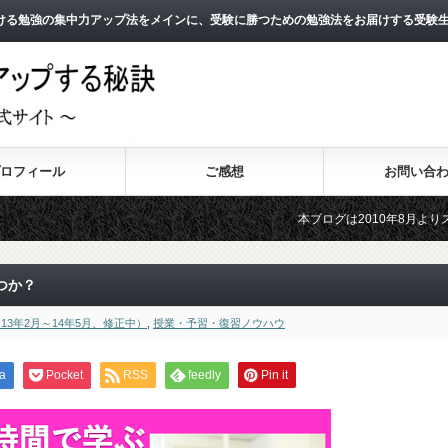
ける勉強の集中力アップ法をメインに、受験に勝つための勉強法をお届けする受験
ロフィール
ご感想
お問い合
本ブログは2010年8月よりスタートし、1
2011年3月よりスタートした無料メールマ
つか？
13年2月～14年5月、修正中）
,
授業・予習・復習ノウハウ
a
Pocket
RSS
feedly
Pin it