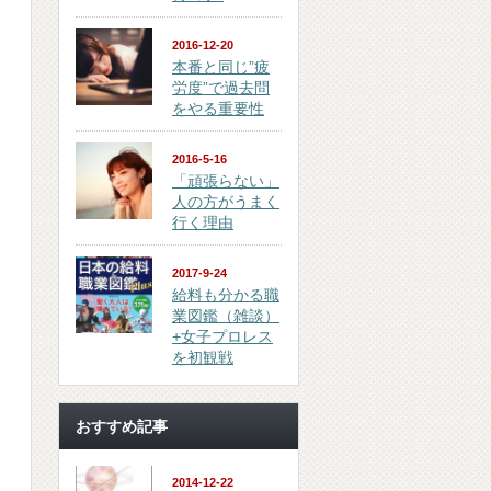
2016-12-20
本番と同じ”疲
労度”で過去問
をやる重要性
2016-5-16
「頑張らない」
人の方がうまく
行く理由
2017-9-24
給料も分かる職
業図鑑（雑談）
+女子プロレス
を初観戦
おすすめ記事
2014-12-22