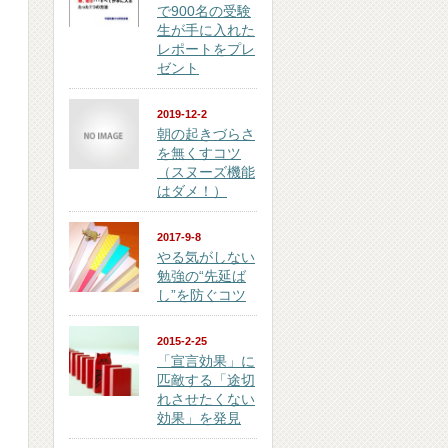
で900名の受験
生が手に入れた
レポートをプレ
ゼント
2019-12-2
朝の起きづらさ
を無くすコツ
（スヌーズ機能
はダメ！）
2017-9-8
やる気がしない
勉強の“先延ば
し”を防ぐコツ
2015-2-25
「宣言効果」に
匹敵する「途切
れさせたくない
効果」を発見