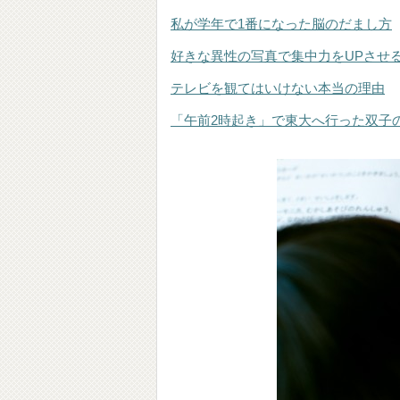
私が学年で1番になった脳のだまし方
好きな異性の写真で集中力をUPさせ
テレビを観てはいけない本当の理由
「午前2時起き」で東大へ行った双子