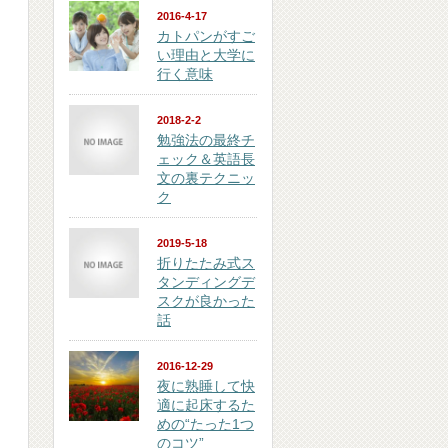
2016-4-17
カトパンがすご
い理由と大学に
行く意味
2018-2-2
勉強法の最終チ
ェック＆英語長
文の裏テクニッ
ク
2019-5-18
折りたたみ式ス
タンディングデ
スクが良かった
話
2016-12-29
夜に熟睡して快
適に起床するた
めの“たった1つ
のコツ”