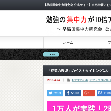
【早稲田集中力研究会 公式サイト】自宅学習にお
ホーム
プ
「授業の復習」のベストタイミングはい
2013-4-24
おすすめ記事
,
元アメブロ記事（
Tweet
Share
+1
Haten