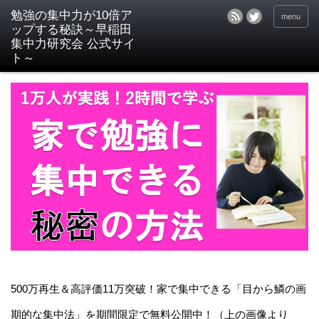
menu
500万再生＆高評価11万突破！家で集中できる「目から鱗の画
期的な集中法」を期間限定で無料公開中！（上の画像より