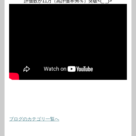
評価数が11万（高評価率96％）突破<(_ _)>
ブログのカテゴリ一覧へ