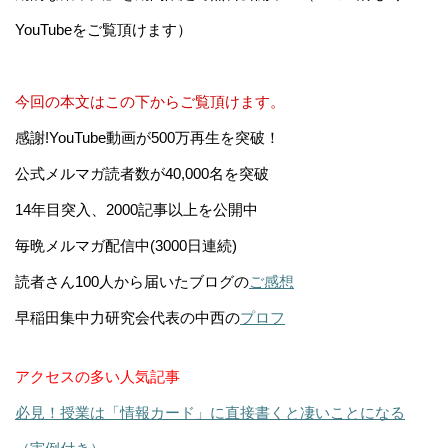
YouTubeをご覧頂けます）
今回の本文はこの下からご覧頂けます。
感謝!YouTube動画が500万再生を突破！
公式メルマガ読者数が40,000名を突破
14年目突入、2000記事以上を公開中
毎晩メルマガ配信中(3000日連続)
読者さん100人から届いたブログの
ご感想
早稲田集中力研究会代表の中西の
プロフ
アクセスの多い人気記事
必見！授業は「情報カード」に直接書くと凄いことになる