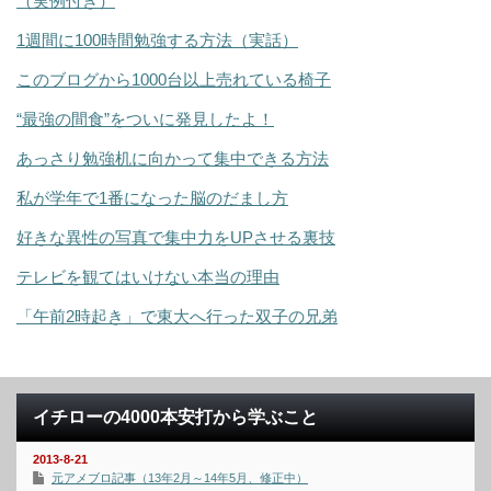
（実例付き）
1週間に100時間勉強する方法（実話）
このブログから1000台以上売れている椅子
“最強の間食”をついに発見したよ！
あっさり勉強机に向かって集中できる方法
私が学年で1番になった脳のだまし方
好きな異性の写真で集中力をUPさせる裏技
テレビを観てはいけない本当の理由
「午前2時起き」で東大へ行った双子の兄弟
イチローの4000本安打から学ぶこと
2013-8-21
元アメブロ記事（13年2月～14年5月、修正中）