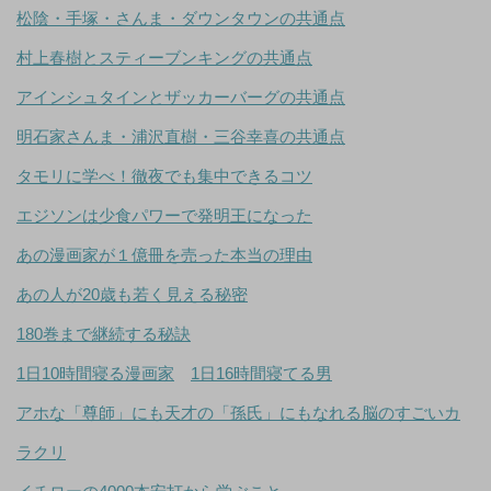
松陰・手塚・さんま・ダウンタウンの共通点
村上春樹とスティーブンキングの共通点
アインシュタインとザッカーバーグの共通点
明石家さんま・浦沢直樹・三谷幸喜の共通点
タモリに学べ！徹夜でも集中できるコツ
エジソンは少食パワーで発明王になった
あの漫画家が１億冊を売った本当の理由
あの人が20歳も若く見える秘密
180巻まで継続する秘訣
1日10時間寝る漫画家
1日16時間寝てる男
アホな「尊師」にも天才の「孫氏」にもなれる脳のすごいカ
ラクリ