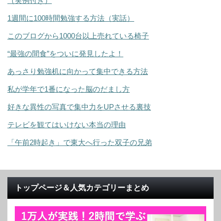
（実例付き）
1週間に100時間勉強する方法（実話）
このブログから1000台以上売れている椅子
“最強の間食”をついに発見したよ！
あっさり勉強机に向かって集中できる方法
私が学年で1番になった脳のだまし方
好きな異性の写真で集中力をUPさせる裏技
テレビを観てはいけない本当の理由
「午前2時起き」で東大へ行った双子の兄弟
トップページ＆人気カテゴリーまとめ