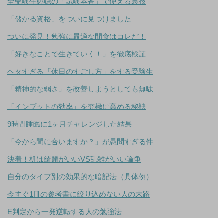
全受験生必聴の「試験本番」で使える裏技
「儲かる資格」をついに見つけました
ついに発見！勉強に最適な間食はコレだ！
「好きなことで生きていく！」を徹底検証
ヘタすぎる「休日のすごし方」をする受験生
「精神的な弱さ」を改善しようとしても無駄
「インプットの効率」を究極に高める秘訣
9時間睡眠に1ヶ月チャレンジした結果
「今から間に合いますか？」が愚問すぎる件
決着！机は綺麗がいいVS乱雑がいい論争
自分のタイプ別の効果的な暗記法（具体例）
今すぐ1冊の参考書に絞り込めない人の末路
E判定から一発逆転する人の勉強法