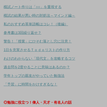
模試ノート作りは「○○」を重視する
模試の結果が悪い時の対処法～マインド編～
私のおすすめ英単語帳はコレ！（後編）
参考書は3回繰り返せ？
警告！「授業」にひそむ落とし穴に注意！
1日を充実させるＴｏｄｏリストの作り方
わけのわからない「現代文」を攻略するコツ
過去問を2度やることに意味はあるのか？
学年トップの親友がやっていた勉強法
「予習」に時間をかけすぎるな！
◎勉強に役立つ！偉人・天才・有名人の話