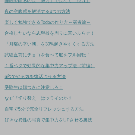
睡眠を削るのは「努力」ではなく「怠け」
夜の空腹感を解消する9つの方法
楽しく勉強できるTodoの作り方～弱者編～
合格したいなら志望校を周りに言いふらせ！
「月曜の辛い朝」を30%起きやすくする方法
試験直前にチョコを食べて脳をフル回転！
１番ベタで効果的な集中力アップ法（前編）
6秒でやる気を復活させる方法
受験生は顔つきに注意しろ！
なぜ「切り替え」はツライのか？
自宅で5分で完全リフレッシュする方法
好きな異性の写真で集中力をUPさせる裏技