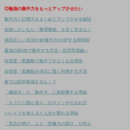
◎勉強の集中力をもっとアップさせたい
集中力と記憶力をまとめてアップさせる秘訣
合格したいなら「整理整頓」を甘く見るな！
規則正しい生活が命!集中力がUPする時間術
最強のBGMで集中する方法～自宅学習編～
自習室・図書館で集中できなくなる理由
自習室・図書館を休日に賢く利用する方法
家では絶対勉強するな！？
「継続力」が「集中力」に超影響する理由
「もうひと踏ん張り」のスイッチの入れ方
いいイスを使えると人生が変わる理由
「意志の弱さ」より「想像力の弱さ」が犯人