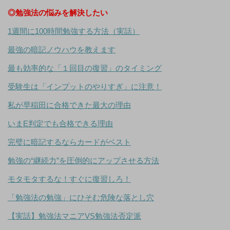
◎勉強法の悩みを解決したい
1週間に100時間勉強する方法（実話）
最強の暗記ノウハウを教えます
最も効率的な「１回目の復習」のタイミング
受験生は「インプットのやりすぎ」に注意！
私が早稲田に合格できた最大の理由
いまE判定でも合格できる理由
完璧に暗記するならカードがベスト
勉強の“継続力”を圧倒的にアップさせる方法
モタモタするな！すぐに復習しろ！
「勉強法の勉強」にひそむ危険な落とし穴
【実話】勉強法マニアVS勉強法否定派