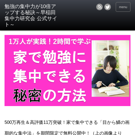
menu
500万再生＆高評価11万突破！家で集中できる「目から鱗の画
期的な集中法」を期間限定で無料公開中！（上の画像より