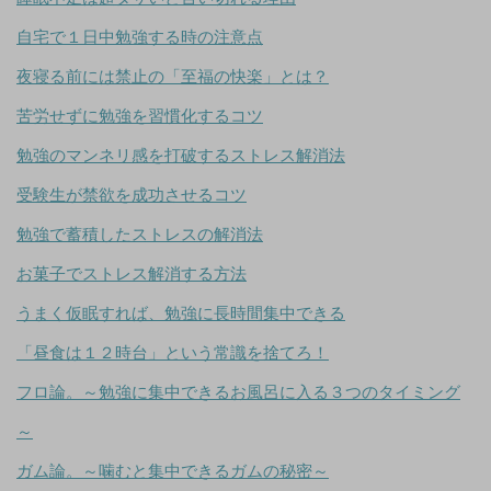
自宅で１日中勉強する時の注意点
夜寝る前には禁止の「至福の快楽」とは？
苦労せずに勉強を習慣化するコツ
勉強のマンネリ感を打破するストレス解消法
受験生が禁欲を成功させるコツ
勉強で蓄積したストレスの解消法
お菓子でストレス解消する方法
うまく仮眠すれば、勉強に長時間集中できる
「昼食は１２時台」という常識を捨てろ！
フロ論。～勉強に集中できるお風呂に入る３つのタイミング
～
ガム論。～噛むと集中できるガムの秘密～