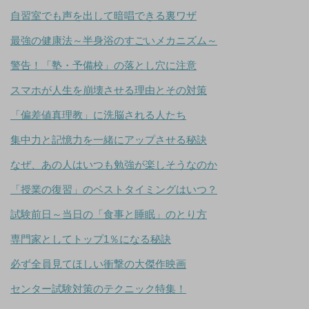
自習室でも声を出して暗唱できる裏ワザ
最強の健康法～半身浴のすごいメカニズム～
警告！「塾・予備校」の落とし穴に注意
スマホが人生を崩壊させる理由とその対策
「偏差値真理教」に洗脳される人たち
集中力と記憶力を一緒にアップさせる秘訣
なぜ、あの人はいつも勉強が楽しそうなのか
「授業の復習」のベストタイミングはいつ？
試験前日～当日の「食事と睡眠」のとり方
専門家としてトップ1％になる秘訣
必ず全員見てほしい衝撃の大傑作映画
センター試験対策のテクニック特集！