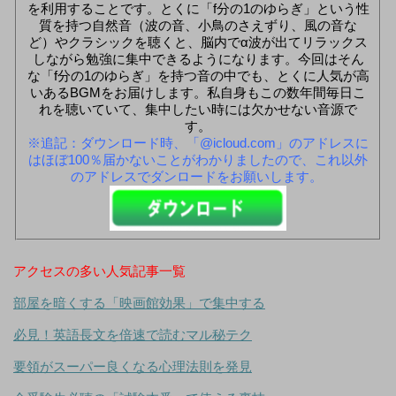
を利用することです。とくに「f分の1のゆらぎ」という性
質を持つ自然音（波の音、小鳥のさえずり、風の音な
ど）やクラシックを聴くと、脳内でα波が出てリラックス
しながら勉強に集中できるようになります。今回はそん
な「f分の1のゆらぎ」を持つ音の中でも、とくに人気が高
いあるBGMをお届けします。私自身もこの数年間毎日こ
れを聴いていて、集中したい時には欠かせない音源で
す。
※追記：ダウンロード時、「@icloud.com」のアドレスに
はほぼ100％届かないことがわかりましたので、これ以外
のアドレスでダンロードをお願いします。
アクセスの多い人気記事一覧
部屋を暗くする「映画館効果」で集中する
必見！英語長文を倍速で読むマル秘テク
要領がスーパー良くなる心理法則を発見