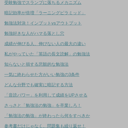
受験勉強でスランプに落ちるメカニズム
暗記効率が倍増「ラーニングピラミッド」
勉強法対決！インプットvsアウトプット
勉強好きな人がハマる落とし穴
成績が伸びる人、伸びない人の最大の違い
私がやっていた「英語の長文読解」の勉強法
知らないと損する悲観的な勉強法
一気に終わらせた方がいい勉強の3条件
どんな分野でも確実に暗記する方法
「音読パワー」を利用して成績をUPさせる
さっさと「勉強法の勉強」を卒業しろ！
「勉強法の勉強」が終わったら何をすべきか
参考書だけじゃなく、問題集も繰り返せ！