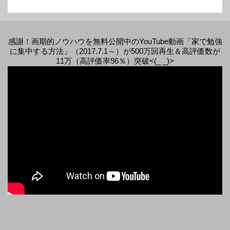
感謝！画期的ノウハウを無料公開中のYouTube動画「家で勉強
に集中する方法」（2017.7.1～）が500万回再生＆高評価数が
11万（高評価率96％）突破<(_ _)>