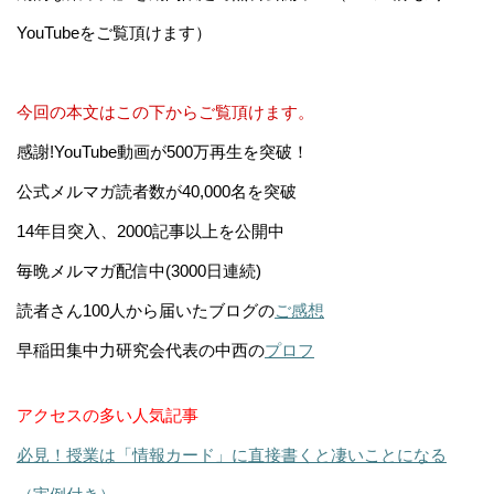
YouTubeをご覧頂けます）
今回の本文はこの下からご覧頂けます。
感謝!YouTube動画が500万再生を突破！
公式メルマガ読者数が40,000名を突破
14年目突入、2000記事以上を公開中
毎晩メルマガ配信中(3000日連続)
読者さん100人から届いたブログの
ご感想
早稲田集中力研究会代表の中西の
プロフ
アクセスの多い人気記事
必見！授業は「情報カード」に直接書くと凄いことになる