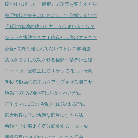
脳が作り出した「解釈」で現実を変える方法
整理整頓が集中力にものすごく影響するワケ
「1日の勉強の終わり方」がうまい人とは？
ショック療法でスマホ依存から脱出するコツ
訃報+意外と知られてないストレス解消法
禁欲をラクに成功させる秘訣～禁テレビ編～
１日１回、受験生に必ずやってほしい行為
30秒で勉強の集中力をアップさせる裏ワザ
勉強中の“あの欲望”に注意すべき理由
正午までに1日の勝負がほぼ決まる理由
東大教授に学ぶ快適な部屋にする方法
勉強で「効率よく気分転換する」ルール
睡眠不足は超ダサいと言い切れる理由