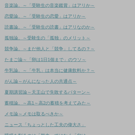
音楽論。～「受験生の音楽鑑賞」はアリか～
恋愛論。～「受験生の恋愛」はアリか～
読書論。～「受験生の読書」はアリなのか～
孤独論。～受験生の「孤独」のメリット～
競争論。～まだ他人と「競争」してるの？～
たまご論～「卵は1日1個まで」のウソ～
牛乳論。～「牛乳」は本当に健康飲料か？～
がん論～がんになった人の共通点～
夏期講習論～天王山で失敗するパターン～
蓄積論。～高1～高2の蓄積を考えてみた～
メモ論～メモは取るべきか～
ニュース「ちょっとした工夫の偉大さ」