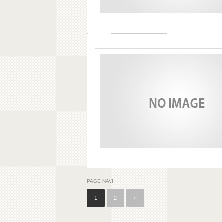
PAGE NAVI
1
2
»