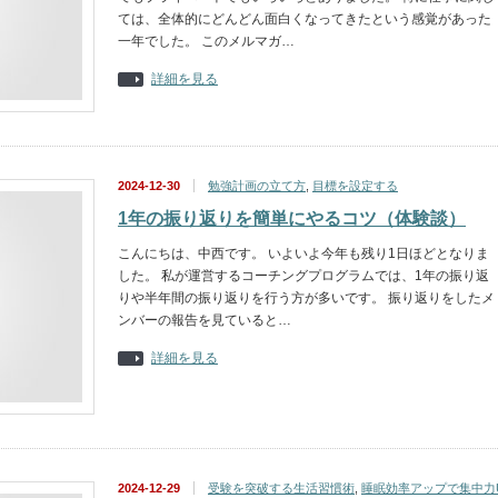
ては、全体的にどんどん面白くなってきたという感覚があった
一年でした。 このメルマガ…
詳細を見る
2024-12-30
勉強計画の立て方
,
目標を設定する
1年の振り返りを簡単にやるコツ（体験談）
こんにちは、中西です。 いよいよ今年も残り1日ほどとなりま
した。 私が運営するコーチングプログラムでは、1年の振り返
りや半年間の振り返りを行う方が多いです。 振り返りをしたメ
ンバーの報告を見ていると…
詳細を見る
2024-12-29
受験を突破する生活習慣術
,
睡眠効率アップで集中力