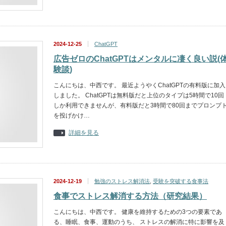
2024-12-25
ChatGPT
広告ゼロのChatGPTはメンタルに凄く良い説(
験談)
こんにちは、中西です。 最近ようやくChatGPTの有料版に加入
しました。 ChatGPTは無料版だと上位のタイプは5時間で10回
しか利用できませんが、有料版だと3時間で80回までプロンプ
を投げかけ…
詳細を見る
2024-12-19
勉強のストレス解消法
,
受験を突破する食事法
食事でストレス解消する方法（研究結果）
こんにちは、中西です。 健康を維持するための3つの要素であ
る、睡眠、食事、運動のうち、 ストレスの解消に特に影響を及