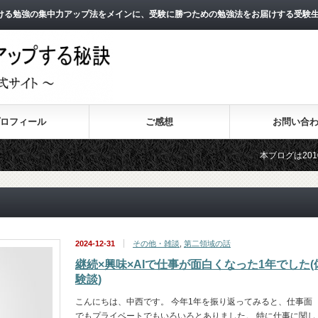
ける勉強の集中力アップ法をメインに、受験に勝つための勉強法をお届けする受験
ロフィール
ご感想
お問い合
本ブログは2010年8月
2011年3月よりスタート
2024-12-31
その他・雑談
,
第二領域の話
継続×興味×AIで仕事が面白くなった1年でした(
験談)
こんにちは、中西です。 今年1年を振り返ってみると、仕事面
でもプライベートでもいろいろとありました。 特に仕事に関し