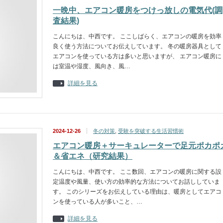
一晩中、エアコン暖房をつけっ放しの電気代(調
査結果)
こんにちは、中西です。 ここしばらく、エアコンの暖房を効率
良く使う方法についてお伝えしています。 冬の暖房器具として
エアコンを使っている方は多いと思いますが、 エアコン暖房に
は室温や湿度、風向き、風…
詳細を見る
2024-12-26
冬の対策
,
受験を突破する生活習慣術
エアコン暖房＋サーキュレーターで足元ポカポ
＆省エネ（研究結果）
こんにちは、中西です。 ここ数回、エアコンの暖房に関する設
定温度や風量、使い方の効率的な方法についてお話ししていま
す。 このシリーズをお伝えしている理由は、暖房としてエアコ
ンを使っている人が多いこと、…
詳細を見る