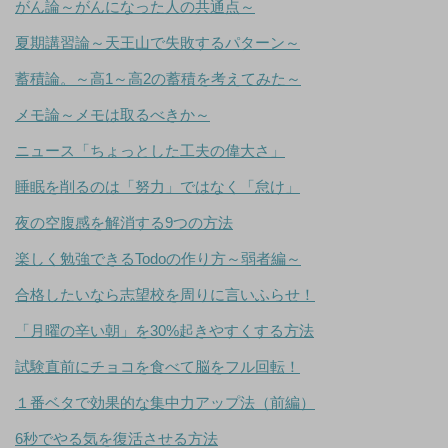
がん論～がんになった人の共通点～
夏期講習論～天王山で失敗するパターン～
蓄積論。～高1～高2の蓄積を考えてみた～
メモ論～メモは取るべきか～
ニュース「ちょっとした工夫の偉大さ」
睡眠を削るのは「努力」ではなく「怠け」
夜の空腹感を解消する9つの方法
楽しく勉強できるTodoの作り方～弱者編～
合格したいなら志望校を周りに言いふらせ！
「月曜の辛い朝」を30%起きやすくする方法
試験直前にチョコを食べて脳をフル回転！
１番ベタで効果的な集中力アップ法（前編）
6秒でやる気を復活させる方法