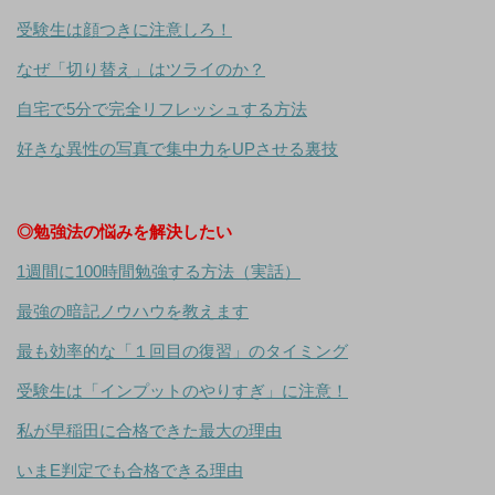
受験生は顔つきに注意しろ！
なぜ「切り替え」はツライのか？
自宅で5分で完全リフレッシュする方法
好きな異性の写真で集中力をUPさせる裏技
◎勉強法の悩みを解決したい
1週間に100時間勉強する方法（実話）
最強の暗記ノウハウを教えます
最も効率的な「１回目の復習」のタイミング
受験生は「インプットのやりすぎ」に注意！
私が早稲田に合格できた最大の理由
いまE判定でも合格できる理由