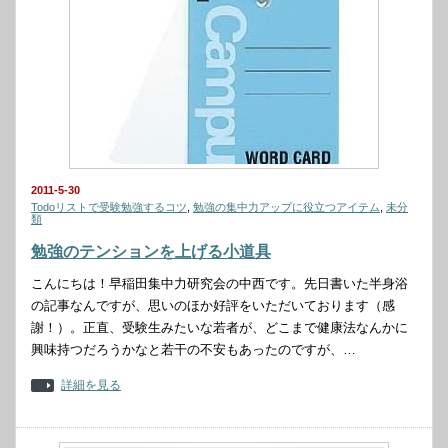
2011-5-30
Todoリストで受験勉強するコツ
,
勉強の集中力アップに役立つアイテム
,
未分
類
勉強のテンションを上げる小道具
こんにちは！早稲田集中力研究会の中西です。先日書いた半身浴
の記事なんですが、思いのほか好評をいただいております（感
謝！）。正直、受験生みたいな若者が、どこまで健康法なんかに
興味持つだろうかなと若干の不安もあったのですが、…
詳細を見る