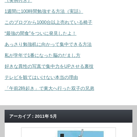
（実例付き）
1週間に100時間勉強する方法（実話）
このブログから1000台以上売れている椅子
“最強の間食”をついに発見したよ！
あっさり勉強机に向かって集中できる方法
私が学年で1番になった脳のだまし方
好きな異性の写真で集中力をUPさせる裏技
テレビを観てはいけない本当の理由
「午前2時起き」で東大へ行った双子の兄弟
アーカイブ：2011年 5月