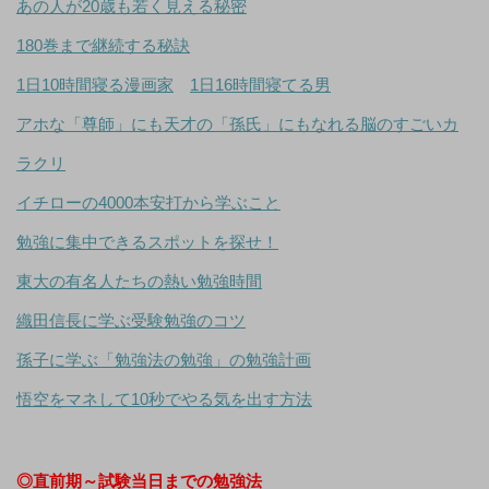
あの人が20歳も若く見える秘密
180巻まで継続する秘訣
1日10時間寝る漫画家
1日16時間寝てる男
アホな「尊師」にも天才の「孫氏」にもなれる脳のすごいカ
ラクリ
イチローの4000本安打から学ぶこと
勉強に集中できるスポットを探せ！
東大の有名人たちの熱い勉強時間
織田信長に学ぶ受験勉強のコツ
孫子に学ぶ「勉強法の勉強」の勉強計画
悟空をマネして10秒でやる気を出す方法
◎直前期～試験当日までの勉強法