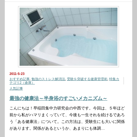
2011-5-23
おすすめ記事
,
勉強のストレス解消法
,
受験を突破する健康管理術
,
特集カ
テゴリ2（倉庫）
人気記事
最強の健康法～半身浴のすごいメカニズム～
こんにちは！早稲田集中力研究会の中西です。今回は、５年ほど
前から私がハマリまくっていて、今後も一生それを続けるであろ
う「ある健康法」について。この方法は、受験生にも大いに関係
があります。関係があるというか、あまりにも体調…