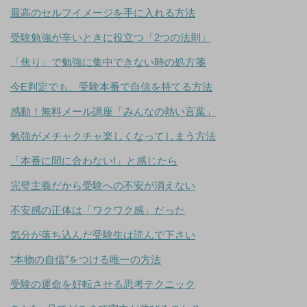
最高のセルフイメージを手に入れる方法
受験勉強が辛いときに役立つ「2つの法則」
「焦り」で勉強に集中できない時の処方箋
今E判定でも、受験本番で自信を持てる方法
感動！無料メール講座「みんなの熱い言葉」
勉強がメチャクチャ楽しくなってしまう方法
「本番に間に合わない!」と感じたら
完璧主義だから受験への不安が消えない
不安感の正体は「ワクワク感」だった
気分が落ち込んだ受験生は読んで下さい
“本物の自信”をつける唯一の方法
受験の運命を好転させる思考テクニック