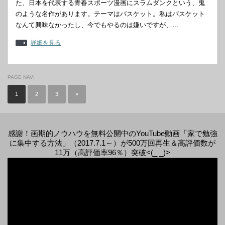
た、日本を代表する青春スポーツ漫画にスラムダンクという、鬼
のような名作があります。テーマはバスケット。私はバスケット
なんて興味なかったし、今でもやるのは嫌いですが、…
詳細を見る
PAGE NAVI
1
2
3
»
感謝！画期的ノウハウを無料公開中のYouTube動画「家で勉強
に集中する方法」（2017.7.1～）が500万回再生＆高評価数が
11万（高評価率96％）突破<(_ _)>