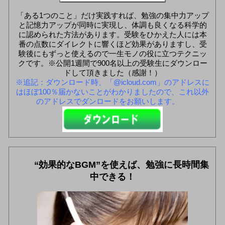
「ある1つのこと」だけ実践すれば、勉強の集中力アップ
と記憶力アップが同時に実現し、体調も良くなる科学的
に認められた方法があります。受験をひかえた人には本
番の点数にダイレクトに響くほど効果がありますし、受
験後にもずっと使えるので一生モノの役に立つテクニッ
クです。※公開1週間で900名以上の受験生にダウンロー
ドして頂きました（感謝！）
※追記：ダウンロード時、「@icloud.com」のアドレスに
はほぼ100％届かないことがわかりましたので、これ以外
のアドレスでダンロードをお願いします。
“効果的なBGM”を使えば、勉強に長時間集
中できる！