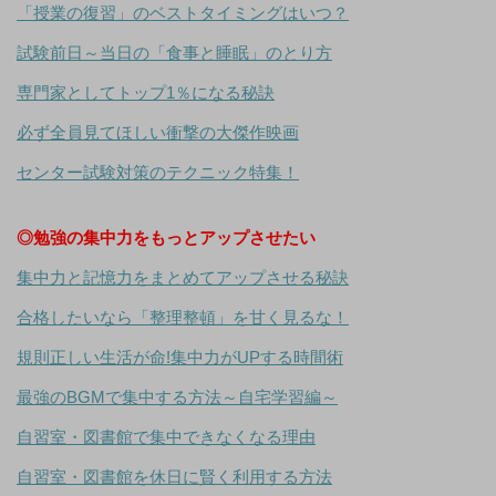
「授業の復習」のベストタイミングはいつ？
試験前日～当日の「食事と睡眠」のとり方
専門家としてトップ1％になる秘訣
必ず全員見てほしい衝撃の大傑作映画
センター試験対策のテクニック特集！
◎勉強の集中力をもっとアップさせたい
集中力と記憶力をまとめてアップさせる秘訣
合格したいなら「整理整頓」を甘く見るな！
規則正しい生活が命!集中力がUPする時間術
最強のBGMで集中する方法～自宅学習編～
自習室・図書館で集中できなくなる理由
自習室・図書館を休日に賢く利用する方法