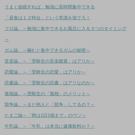
うまく仮眠すれば、勉強に長時間集中できる
「昼食は１２時台」という常識を捨てろ！
フロ論。～勉強に集中できるお風呂に入る３つのタイミング
～
ガム論。～噛むと集中できるガムの秘密～
音楽論。～「受験生の音楽鑑賞」はアリか～
恋愛論。～「受験生の恋愛」はアリか～
読書論。～「受験生の読書」はアリなのか～
孤独論。～受験生の「孤独」のメリット～
競争論。～まだ他人と「競争」してるの？～
たまご論～「卵は1日1個まで」のウソ～
牛乳論。～「牛乳」は本当に健康飲料か？～