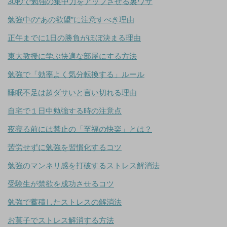
30秒で勉強の集中力をアップさせる裏ワザ
勉強中の“あの欲望”に注意すべき理由
正午までに1日の勝負がほぼ決まる理由
東大教授に学ぶ快適な部屋にする方法
勉強で「効率よく気分転換する」ルール
睡眠不足は超ダサいと言い切れる理由
自宅で１日中勉強する時の注意点
夜寝る前には禁止の「至福の快楽」とは？
苦労せずに勉強を習慣化するコツ
勉強のマンネリ感を打破するストレス解消法
受験生が禁欲を成功させるコツ
勉強で蓄積したストレスの解消法
お菓子でストレス解消する方法