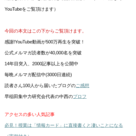
YouTubeをご覧頂けます）
今回の本文はこの下からご覧頂けます。
感謝!YouTube動画が500万再生を突破！
公式メルマガ読者数が40,000名を突破
14年目突入、2000記事以上を公開中
毎晩メルマガ配信中(3000日連続)
読者さん100人から届いたブログの
ご感想
早稲田集中力研究会代表の中西の
プロフ
アクセスの多い人気記事
必見！授業は「情報カード」に直接書くと凄いことになる