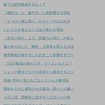
家では絶対勉強するな！？
「継続力」が「集中力」に超影響する理由
「もうひと踏ん張り」のスイッチの入れ方
いいイスを使えると人生が変わる理由
「意志の弱さ」より「想像力の弱さ」が犯人
脳が作り出した「解釈」で現実を変える方法
整理整頓が集中力にものすごく影響するワケ
「1日の勉強の終わり方」がうまい人とは？
ショック療法でスマホ依存から脱出するコツ
訃報+意外と知られてないストレス解消法
禁欲をラクに成功させる秘訣～禁テレビ編～
１日１回、受験生に必ずやってほしい行為