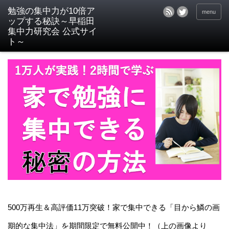
menu
500万再生＆高評価11万突破！家で集中できる「目から鱗の画
期的な集中法」を期間限定で無料公開中！（上の画像より