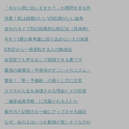
「今から間に合いますか？」が愚問すぎる件
決着！机は綺麗がいいVS乱雑がいい論争
自分のタイプ別の効果的な暗記法（具体例）
今すぐ1冊の参考書に絞り込めない人の末路
E判定から一発逆転する人の勉強法
自習室でも声を出して暗唱できる裏ワザ
最強の健康法～半身浴のすごいメカニズム～
警告！「塾・予備校」の落とし穴に注意
スマホが人生を崩壊させる理由とその対策
「偏差値真理教」に洗脳される人たち
集中力と記憶力を一緒にアップさせる秘訣
なぜ、あの人はいつも勉強が楽しそうなのか