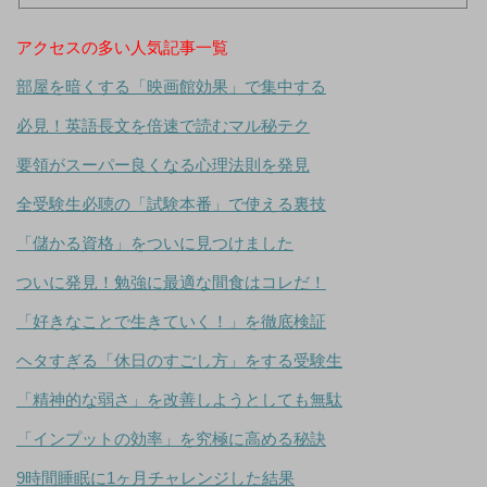
アクセスの多い人気記事一覧
部屋を暗くする「映画館効果」で集中する
必見！英語長文を倍速で読むマル秘テク
要領がスーパー良くなる心理法則を発見
全受験生必聴の「試験本番」で使える裏技
「儲かる資格」をついに見つけました
ついに発見！勉強に最適な間食はコレだ！
「好きなことで生きていく！」を徹底検証
ヘタすぎる「休日のすごし方」をする受験生
「精神的な弱さ」を改善しようとしても無駄
「インプットの効率」を究極に高める秘訣
9時間睡眠に1ヶ月チャレンジした結果