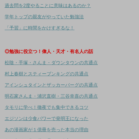
過去問を2度やることに意味はあるのか？
学年トップの親友がやっていた勉強法
「予習」に時間をかけすぎるな！
◎勉強に役立つ！偉人・天才・有名人の話
松陰・手塚・さんま・ダウンタウンの共通点
村上春樹とスティーブンキングの共通点
アインシュタインとザッカーバーグの共通点
明石家さんま・浦沢直樹・三谷幸喜の共通点
タモリに学べ！徹夜でも集中できるコツ
エジソンは少食パワーで発明王になった
あの漫画家が１億冊を売った本当の理由