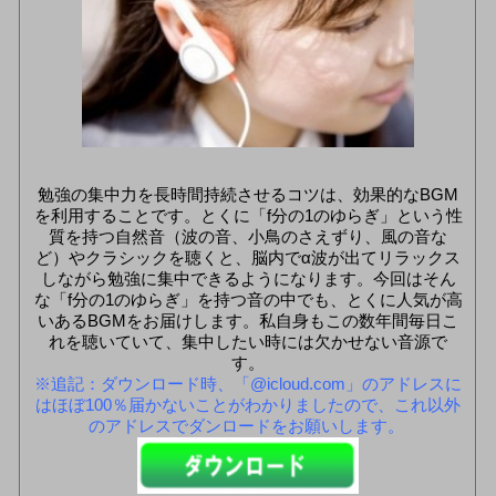
勉強の集中力を長時間持続させるコツは、効果的なBGM
を利用することです。とくに「f分の1のゆらぎ」という性
質を持つ自然音（波の音、小鳥のさえずり、風の音な
ど）やクラシックを聴くと、脳内でα波が出てリラックス
しながら勉強に集中できるようになります。今回はそん
な「f分の1のゆらぎ」を持つ音の中でも、とくに人気が高
いあるBGMをお届けします。私自身もこの数年間毎日こ
れを聴いていて、集中したい時には欠かせない音源で
す。
※追記：ダウンロード時、「@icloud.com」のアドレスに
はほぼ100％届かないことがわかりましたので、これ以外
のアドレスでダンロードをお願いします。