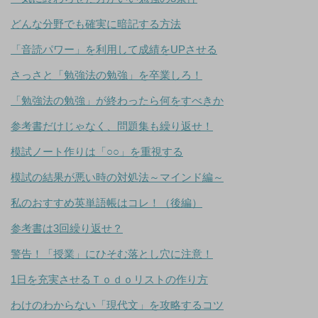
どんな分野でも確実に暗記する方法
「音読パワー」を利用して成績をUPさせる
さっさと「勉強法の勉強」を卒業しろ！
「勉強法の勉強」が終わったら何をすべきか
参考書だけじゃなく、問題集も繰り返せ！
模試ノート作りは「○○」を重視する
模試の結果が悪い時の対処法～マインド編～
私のおすすめ英単語帳はコレ！（後編）
参考書は3回繰り返せ？
警告！「授業」にひそむ落とし穴に注意！
1日を充実させるＴｏｄｏリストの作り方
わけのわからない「現代文」を攻略するコツ