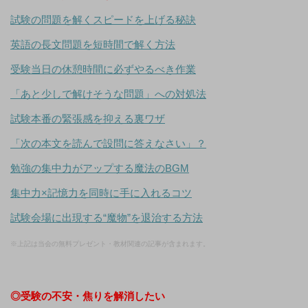
試験の問題を解くスピードを上げる秘訣
英語の長文問題を短時間で解く方法
受験当日の休憩時間に必ずやるべき作業
「あと少しで解けそうな問題」への対処法
試験本番の緊張感を抑える裏ワザ
「次の本文を読んで設問に答えなさい」？
勉強の集中力がアップする魔法のBGM
集中力×記憶力を同時に手に入れるコツ
試験会場に出現する“魔物”を退治する方法
※上記は当会の無料プレゼント・教材関連の記事が含まれます。
◎受験の不安・焦りを解消したい