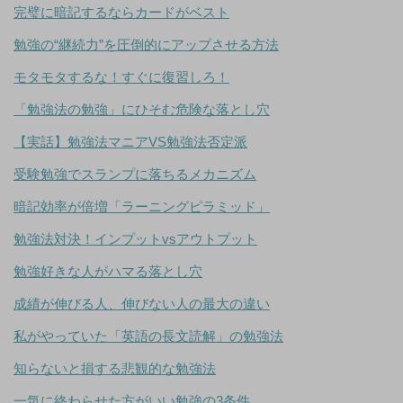
完璧に暗記するならカードがベスト
勉強の“継続力”を圧倒的にアップさせる方法
モタモタするな！すぐに復習しろ！
「勉強法の勉強」にひそむ危険な落とし穴
【実話】勉強法マニアVS勉強法否定派
受験勉強でスランプに落ちるメカニズム
暗記効率が倍増「ラーニングピラミッド」
勉強法対決！インプットvsアウトプット
勉強好きな人がハマる落とし穴
成績が伸びる人、伸びない人の最大の違い
私がやっていた「英語の長文読解」の勉強法
知らないと損する悲観的な勉強法
一気に終わらせた方がいい勉強の3条件