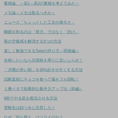
蓄積論。～高1～高2の蓄積を考えてみた～
メモ論～メモは取るべきか～
ニュース「ちょっとした工夫の偉大さ」
睡眠を削るのは「努力」ではなく「怠け」
夜の空腹感を解消する9つの方法
楽しく勉強できるTodoの作り方～弱者編～
合格したいなら志望校を周りに言いふらせ！
「月曜の辛い朝」を30%起きやすくする方法
試験直前にチョコを食べて脳をフル回転！
１番ベタで効果的な集中力アップ法（前編）
6秒でやる気を復活させる方法
受験生は顔つきに注意しろ！
なぜ「切り替え」はツライのか？