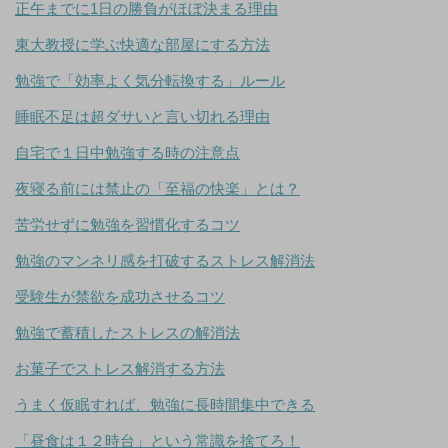
正午までに1日の勝負がほぼ決まる理由
東大教授に学ぶ快適な部屋にする方法
勉強で「効率よく気分転換する」ルール
睡眠不足は超ダサいと言い切れる理由
自宅で１日中勉強する時の注意点
夜寝る前には禁止の「至福の快楽」とは？
苦労せずに勉強を習慣化するコツ
勉強のマンネリ感を打破するストレス解消法
受験生が禁欲を成功させるコツ
勉強で蓄積したストレスの解消法
お菓子でストレス解消する方法
うまく仮眠すれば、勉強に長時間集中できる
「昼食は１２時台」という常識を捨てろ！