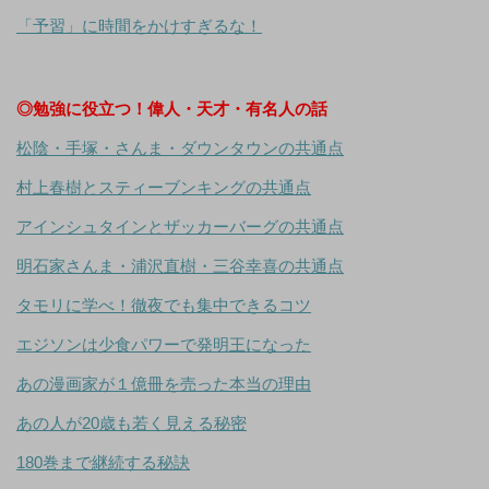
「予習」に時間をかけすぎるな！
◎勉強に役立つ！偉人・天才・有名人の話
松陰・手塚・さんま・ダウンタウンの共通点
村上春樹とスティーブンキングの共通点
アインシュタインとザッカーバーグの共通点
明石家さんま・浦沢直樹・三谷幸喜の共通点
タモリに学べ！徹夜でも集中できるコツ
エジソンは少食パワーで発明王になった
あの漫画家が１億冊を売った本当の理由
あの人が20歳も若く見える秘密
180巻まで継続する秘訣