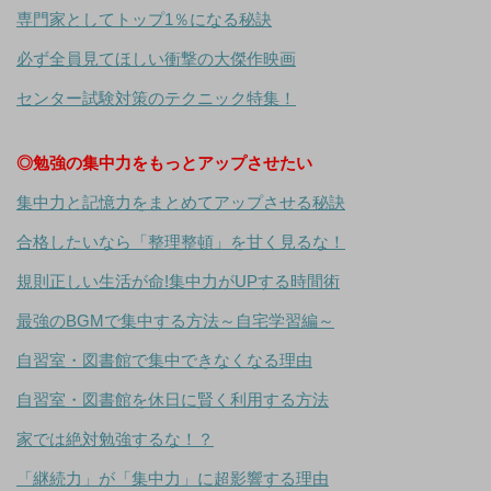
専門家としてトップ1％になる秘訣
必ず全員見てほしい衝撃の大傑作映画
センター試験対策のテクニック特集！
◎勉強の集中力をもっとアップさせたい
集中力と記憶力をまとめてアップさせる秘訣
合格したいなら「整理整頓」を甘く見るな！
規則正しい生活が命!集中力がUPする時間術
最強のBGMで集中する方法～自宅学習編～
自習室・図書館で集中できなくなる理由
自習室・図書館を休日に賢く利用する方法
家では絶対勉強するな！？
「継続力」が「集中力」に超影響する理由