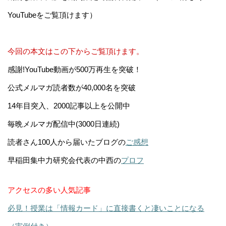
YouTubeをご覧頂けます）
今回の本文はこの下からご覧頂けます。
感謝!YouTube動画が500万再生を突破！
公式メルマガ読者数が40,000名を突破
14年目突入、2000記事以上を公開中
毎晩メルマガ配信中(3000日連続)
読者さん100人から届いたブログの
ご感想
早稲田集中力研究会代表の中西の
プロフ
アクセスの多い人気記事
必見！授業は「情報カード」に直接書くと凄いことになる