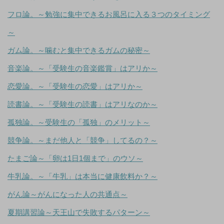
フロ論。～勉強に集中できるお風呂に入る３つのタイミング
～
ガム論。～噛むと集中できるガムの秘密～
音楽論。～「受験生の音楽鑑賞」はアリか～
恋愛論。～「受験生の恋愛」はアリか～
読書論。～「受験生の読書」はアリなのか～
孤独論。～受験生の「孤独」のメリット～
競争論。～まだ他人と「競争」してるの？～
たまご論～「卵は1日1個まで」のウソ～
牛乳論。～「牛乳」は本当に健康飲料か？～
がん論～がんになった人の共通点～
夏期講習論～天王山で失敗するパターン～