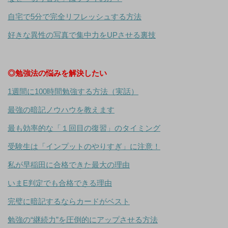
自宅で5分で完全リフレッシュする方法
好きな異性の写真で集中力をUPさせる裏技
◎勉強法の悩みを解決したい
1週間に100時間勉強する方法（実話）
最強の暗記ノウハウを教えます
最も効率的な「１回目の復習」のタイミング
受験生は「インプットのやりすぎ」に注意！
私が早稲田に合格できた最大の理由
いまE判定でも合格できる理由
完璧に暗記するならカードがベスト
勉強の“継続力”を圧倒的にアップさせる方法