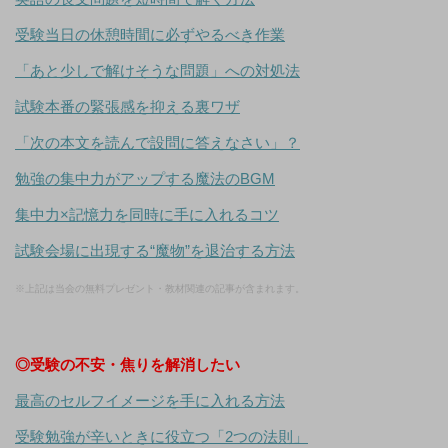
受験当日の休憩時間に必ずやるべき作業
「あと少しで解けそうな問題」への対処法
試験本番の緊張感を抑える裏ワザ
「次の本文を読んで設問に答えなさい」？
勉強の集中力がアップする魔法のBGM
集中力×記憶力を同時に手に入れるコツ
試験会場に出現する“魔物”を退治する方法
※上記は当会の無料プレゼント・教材関連の記事が含まれます。
◎受験の不安・焦りを解消したい
最高のセルフイメージを手に入れる方法
受験勉強が辛いときに役立つ「2つの法則」