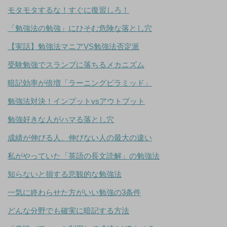
モタモタするな！すぐに復習しろ！
「勉強法の勉強」にひそむ危険な落とし穴
【実話】勉強法マニアVS勉強法否定派
受験勉強でスランプに落ちるメカニズム
暗記効率が倍増「ラーニングピラミッド」
勉強法対決！インプットvsアウトプット
勉強好きな人がハマる落とし穴
成績が伸びる人、伸びない人の最大の違い
私がやっていた「英語の長文読解」の勉強法
知らないと損する悲観的な勉強法
一気に終わらせた方がいい勉強の3条件
どんな分野でも確実に暗記する方法