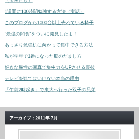
（実例付き）
1週間に100時間勉強する方法（実話）
このブログから1000台以上売れている椅子
“最強の間食”をついに発見したよ！
あっさり勉強机に向かって集中できる方法
私が学年で1番になった脳のだまし方
好きな異性の写真で集中力をUPさせる裏技
テレビを観てはいけない本当の理由
「午前2時起き」で東大へ行った双子の兄弟
アーカイブ：2011年 7月