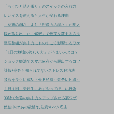
「もうひと踏ん張り」のスイッチの入れ方
いいイスを使えると人生が変わる理由
「意志の弱さ」より「想像力の弱さ」が犯人
脳が作り出した「解釈」で現実を変える方法
整理整頓が集中力にものすごく影響するワケ
「1日の勉強の終わり方」がうまい人とは？
ショック療法でスマホ依存から脱出するコツ
訃報+意外と知られてないストレス解消法
禁欲をラクに成功させる秘訣～禁テレビ編～
１日１回、受験生に必ずやってほしい行為
30秒で勉強の集中力をアップさせる裏ワザ
勉強中の“あの欲望”に注意すべき理由