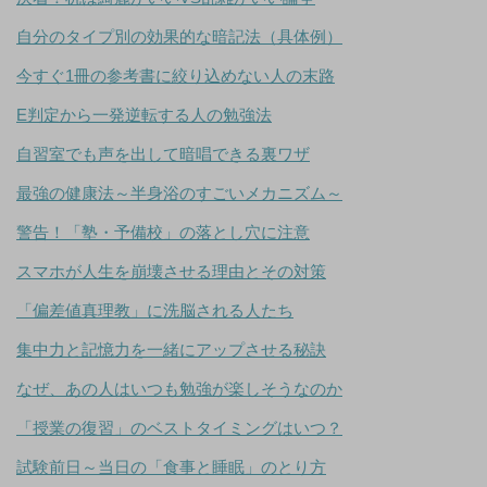
自分のタイプ別の効果的な暗記法（具体例）
今すぐ1冊の参考書に絞り込めない人の末路
E判定から一発逆転する人の勉強法
自習室でも声を出して暗唱できる裏ワザ
最強の健康法～半身浴のすごいメカニズム～
警告！「塾・予備校」の落とし穴に注意
スマホが人生を崩壊させる理由とその対策
「偏差値真理教」に洗脳される人たち
集中力と記憶力を一緒にアップさせる秘訣
なぜ、あの人はいつも勉強が楽しそうなのか
「授業の復習」のベストタイミングはいつ？
試験前日～当日の「食事と睡眠」のとり方