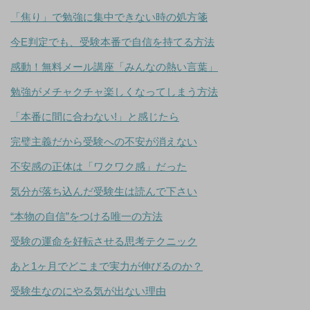
「焦り」で勉強に集中できない時の処方箋
今E判定でも、受験本番で自信を持てる方法
感動！無料メール講座「みんなの熱い言葉」
勉強がメチャクチャ楽しくなってしまう方法
「本番に間に合わない!」と感じたら
完璧主義だから受験への不安が消えない
不安感の正体は「ワクワク感」だった
気分が落ち込んだ受験生は読んで下さい
“本物の自信”をつける唯一の方法
受験の運命を好転させる思考テクニック
あと1ヶ月でどこまで実力が伸びるのか？
受験生なのにやる気が出ない理由