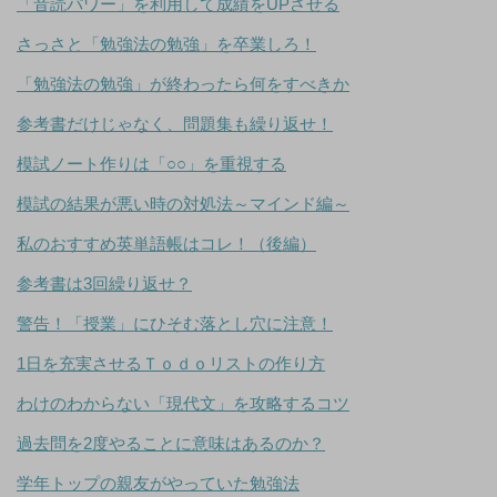
「音読パワー」を利用して成績をUPさせる
さっさと「勉強法の勉強」を卒業しろ！
「勉強法の勉強」が終わったら何をすべきか
参考書だけじゃなく、問題集も繰り返せ！
模試ノート作りは「○○」を重視する
模試の結果が悪い時の対処法～マインド編～
私のおすすめ英単語帳はコレ！（後編）
参考書は3回繰り返せ？
警告！「授業」にひそむ落とし穴に注意！
1日を充実させるＴｏｄｏリストの作り方
わけのわからない「現代文」を攻略するコツ
過去問を2度やることに意味はあるのか？
学年トップの親友がやっていた勉強法