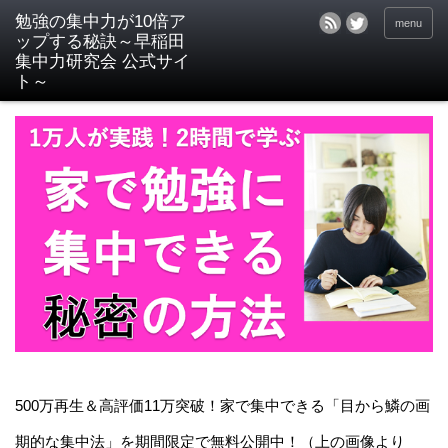
menu
500万再生＆高評価11万突破！家で集中できる「目から鱗の画
期的な集中法」を期間限定で無料公開中！（上の画像より