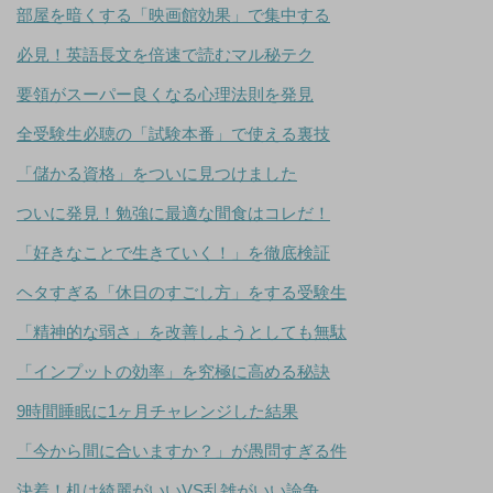
部屋を暗くする「映画館効果」で集中する
必見！英語長文を倍速で読むマル秘テク
要領がスーパー良くなる心理法則を発見
全受験生必聴の「試験本番」で使える裏技
「儲かる資格」をついに見つけました
ついに発見！勉強に最適な間食はコレだ！
「好きなことで生きていく！」を徹底検証
ヘタすぎる「休日のすごし方」をする受験生
「精神的な弱さ」を改善しようとしても無駄
「インプットの効率」を究極に高める秘訣
9時間睡眠に1ヶ月チャレンジした結果
「今から間に合いますか？」が愚問すぎる件
決着！机は綺麗がいいVS乱雑がいい論争