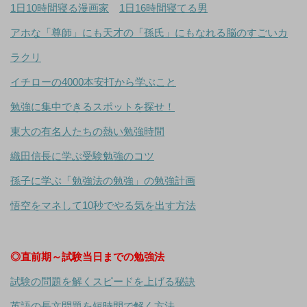
1日10時間寝る漫画家
1日16時間寝てる男
アホな「尊師」にも天才の「孫氏」にもなれる脳のすごいカ
ラクリ
イチローの4000本安打から学ぶこと
勉強に集中できるスポットを探せ！
東大の有名人たちの熱い勉強時間
織田信長に学ぶ受験勉強のコツ
孫子に学ぶ「勉強法の勉強」の勉強計画
悟空をマネして10秒でやる気を出す方法
◎直前期～試験当日までの勉強法
試験の問題を解くスピードを上げる秘訣
英語の長文問題を短時間で解く方法