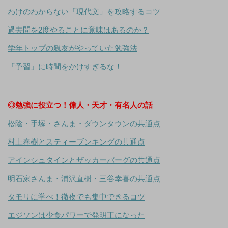
わけのわからない「現代文」を攻略するコツ
過去問を2度やることに意味はあるのか？
学年トップの親友がやっていた勉強法
「予習」に時間をかけすぎるな！
◎勉強に役立つ！偉人・天才・有名人の話
松陰・手塚・さんま・ダウンタウンの共通点
村上春樹とスティーブンキングの共通点
アインシュタインとザッカーバーグの共通点
明石家さんま・浦沢直樹・三谷幸喜の共通点
タモリに学べ！徹夜でも集中できるコツ
エジソンは少食パワーで発明王になった