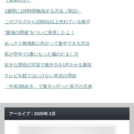
（実例付き）
1週間に100時間勉強する方法（実話）
このブログから1000台以上売れている椅子
“最強の間食”をついに発見したよ！
あっさり勉強机に向かって集中できる方法
私が学年で1番になった脳のだまし方
好きな異性の写真で集中力をUPさせる裏技
テレビを観てはいけない本当の理由
「午前2時起き」で東大へ行った双子の兄弟
アーカイブ：2025年 2月