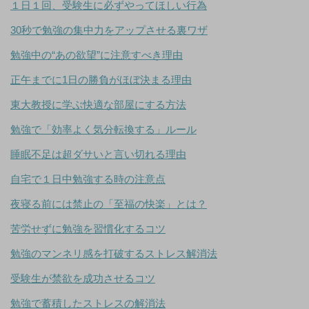
１日１回、受験生に必ずやってほしい行為
30秒で勉強の集中力をアップさせる裏ワザ
勉強中の“あの欲望”に注意すべき理由
正午までに1日の勝負がほぼ決まる理由
東大教授に学ぶ快適な部屋にする方法
勉強で「効率よく気分転換する」ルール
睡眠不足は超ダサいと言い切れる理由
自宅で１日中勉強する時の注意点
夜寝る前には禁止の「至福の快楽」とは？
苦労せずに勉強を習慣化するコツ
勉強のマンネリ感を打破するストレス解消法
受験生が禁欲を成功させるコツ
勉強で蓄積したストレスの解消法