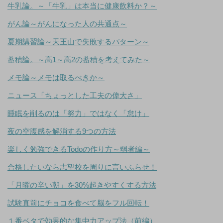
牛乳論。～「牛乳」は本当に健康飲料か？～
がん論～がんになった人の共通点～
夏期講習論～天王山で失敗するパターン～
蓄積論。～高1～高2の蓄積を考えてみた～
メモ論～メモは取るべきか～
ニュース「ちょっとした工夫の偉大さ」
睡眠を削るのは「努力」ではなく「怠け」
夜の空腹感を解消する9つの方法
楽しく勉強できるTodoの作り方～弱者編～
合格したいなら志望校を周りに言いふらせ！
「月曜の辛い朝」を30%起きやすくする方法
試験直前にチョコを食べて脳をフル回転！
１番ベタで効果的な集中力アップ法（前編）