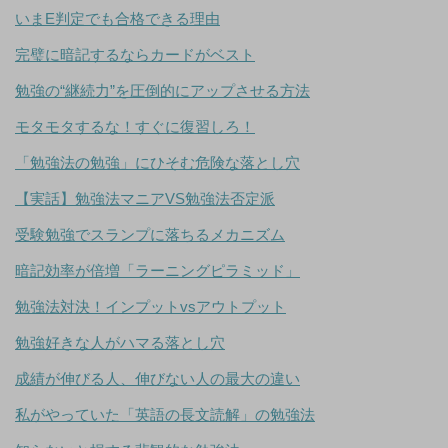
いまE判定でも合格できる理由
完璧に暗記するならカードがベスト
勉強の“継続力”を圧倒的にアップさせる方法
モタモタするな！すぐに復習しろ！
「勉強法の勉強」にひそむ危険な落とし穴
【実話】勉強法マニアVS勉強法否定派
受験勉強でスランプに落ちるメカニズム
暗記効率が倍増「ラーニングピラミッド」
勉強法対決！インプットvsアウトプット
勉強好きな人がハマる落とし穴
成績が伸びる人、伸びない人の最大の違い
私がやっていた「英語の長文読解」の勉強法