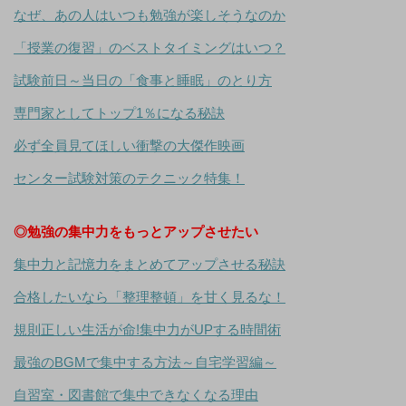
なぜ、あの人はいつも勉強が楽しそうなのか
「授業の復習」のベストタイミングはいつ？
試験前日～当日の「食事と睡眠」のとり方
専門家としてトップ1％になる秘訣
必ず全員見てほしい衝撃の大傑作映画
センター試験対策のテクニック特集！
◎勉強の集中力をもっとアップさせたい
集中力と記憶力をまとめてアップさせる秘訣
合格したいなら「整理整頓」を甘く見るな！
規則正しい生活が命!集中力がUPする時間術
最強のBGMで集中する方法～自宅学習編～
自習室・図書館で集中できなくなる理由