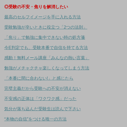
◎受験の不安・焦りを解消したい
最高のセルフイメージを手に入れる方法
受験勉強が辛いときに役立つ「2つの法則」
「焦り」で勉強に集中できない時の処方箋
今E判定でも、受験本番で自信を持てる方法
感動！無料メール講座「みんなの熱い言葉」
勉強がメチャクチャ楽しくなってしまう方法
「本番に間に合わない!」と感じたら
完璧主義だから受験への不安が消えない
不安感の正体は「ワクワク感」だった
気分が落ち込んだ受験生は読んで下さい
“本物の自信”をつける唯一の方法