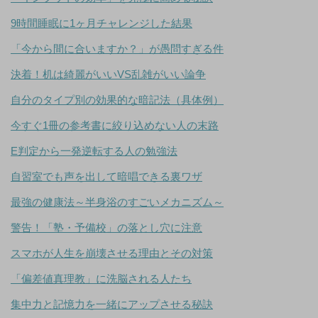
9時間睡眠に1ヶ月チャレンジした結果
「今から間に合いますか？」が愚問すぎる件
決着！机は綺麗がいいVS乱雑がいい論争
自分のタイプ別の効果的な暗記法（具体例）
今すぐ1冊の参考書に絞り込めない人の末路
E判定から一発逆転する人の勉強法
自習室でも声を出して暗唱できる裏ワザ
最強の健康法～半身浴のすごいメカニズム～
警告！「塾・予備校」の落とし穴に注意
スマホが人生を崩壊させる理由とその対策
「偏差値真理教」に洗脳される人たち
集中力と記憶力を一緒にアップさせる秘訣