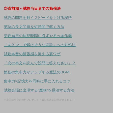
◎直前期～試験当日までの勉強法
試験の問題を解くスピードを上げる秘訣
英語の長文問題を短時間で解く方法
受験当日の休憩時間に必ずやるべき作業
「あと少しで解けそうな問題」への対処法
試験本番の緊張感を抑える裏ワザ
「次の本文を読んで設問に答えなさい」？
勉強の集中力がアップする魔法のBGM
集中力×記憶力を同時に手に入れるコツ
試験会場に出現する“魔物”を退治する方法
※上記は当会の無料プレゼント・教材関連の記事が含まれます。