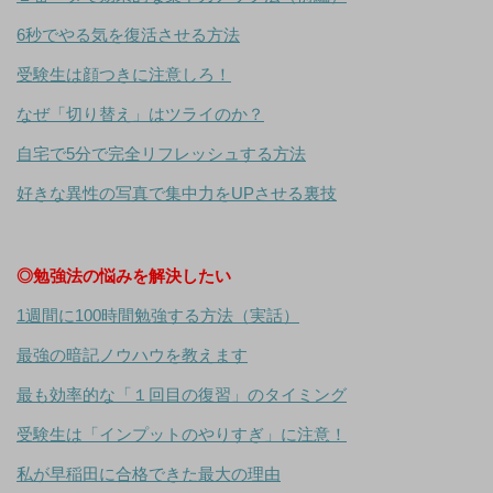
6秒でやる気を復活させる方法
受験生は顔つきに注意しろ！
なぜ「切り替え」はツライのか？
自宅で5分で完全リフレッシュする方法
好きな異性の写真で集中力をUPさせる裏技
◎勉強法の悩みを解決したい
1週間に100時間勉強する方法（実話）
最強の暗記ノウハウを教えます
最も効率的な「１回目の復習」のタイミング
受験生は「インプットのやりすぎ」に注意！
私が早稲田に合格できた最大の理由