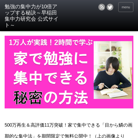
menu
500万再生＆高評価11万突破！家で集中できる「目から鱗の画
期的な集中法」を期間限定で無料公開中！（上の画像より