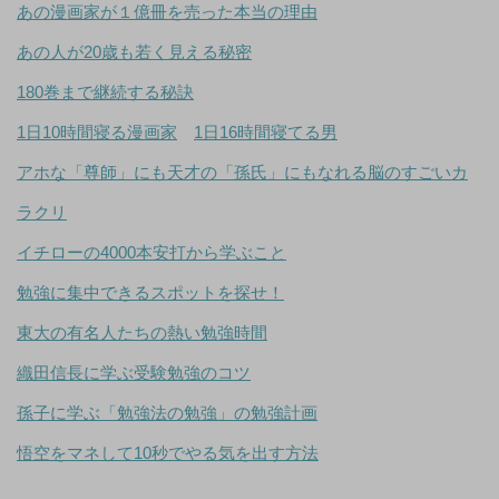
あの漫画家が１億冊を売った本当の理由
あの人が20歳も若く見える秘密
180巻まで継続する秘訣
1日10時間寝る漫画家
1日16時間寝てる男
アホな「尊師」にも天才の「孫氏」にもなれる脳のすごいカ
ラクリ
イチローの4000本安打から学ぶこと
勉強に集中できるスポットを探せ！
東大の有名人たちの熱い勉強時間
織田信長に学ぶ受験勉強のコツ
孫子に学ぶ「勉強法の勉強」の勉強計画
悟空をマネして10秒でやる気を出す方法