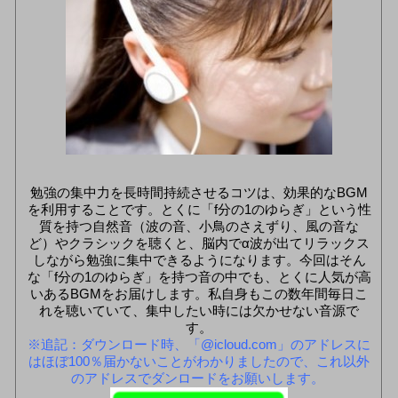
勉強の集中力を長時間持続させるコツは、効果的なBGM
を利用することです。とくに「f分の1のゆらぎ」という性
質を持つ自然音（波の音、小鳥のさえずり、風の音な
ど）やクラシックを聴くと、脳内でα波が出てリラックス
しながら勉強に集中できるようになります。今回はそん
な「f分の1のゆらぎ」を持つ音の中でも、とくに人気が高
いあるBGMをお届けします。私自身もこの数年間毎日こ
れを聴いていて、集中したい時には欠かせない音源で
す。
※追記：ダウンロード時、「@icloud.com」のアドレスに
はほぼ100％届かないことがわかりましたので、これ以外
のアドレスでダンロードをお願いします。