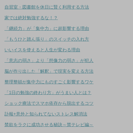
自習室・図書館を休日に賢く利用する方法
家では絶対勉強するな！？
「継続力」が「集中力」に超影響する理由
「もうひと踏ん張り」のスイッチの入れ方
いいイスを使えると人生が変わる理由
「意志の弱さ」より「想像力の弱さ」が犯人
脳が作り出した「解釈」で現実を変える方法
整理整頓が集中力にものすごく影響するワケ
「1日の勉強の終わり方」がうまい人とは？
ショック療法でスマホ依存から脱出するコツ
訃報+意外と知られてないストレス解消法
禁欲をラクに成功させる秘訣～禁テレビ編～