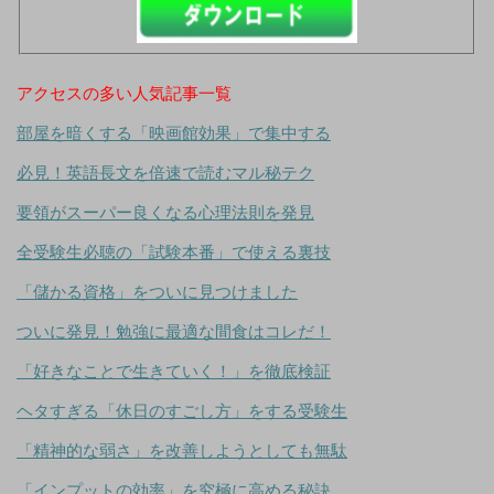
アクセスの多い人気記事一覧
部屋を暗くする「映画館効果」で集中する
必見！英語長文を倍速で読むマル秘テク
要領がスーパー良くなる心理法則を発見
全受験生必聴の「試験本番」で使える裏技
「儲かる資格」をついに見つけました
ついに発見！勉強に最適な間食はコレだ！
「好きなことで生きていく！」を徹底検証
ヘタすぎる「休日のすごし方」をする受験生
「精神的な弱さ」を改善しようとしても無駄
「インプットの効率」を究極に高める秘訣