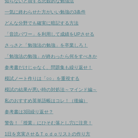
知らないと損する悲観的な勉強法
一気に終わらせた方がいい勉強の3条件
どんな分野でも確実に暗記する方法
「音読パワー」を利用して成績をUPさせる
さっさと「勉強法の勉強」を卒業しろ！
「勉強法の勉強」が終わったら何をすべきか
参考書だけじゃなく、問題集も繰り返せ！
模試ノート作りは「○○」を重視する
模試の結果が悪い時の対処法～マインド編～
私のおすすめ英単語帳はコレ！（後編）
参考書は3回繰り返せ？
警告！「授業」にひそむ落とし穴に注意！
1日を充実させるＴｏｄｏリストの作り方