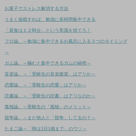
お菓子でストレス解消する方法
うまく仮眠すれば、勉強に長時間集中できる
「昼食は１２時台」という常識を捨てろ！
フロ論。～勉強に集中できるお風呂に入る３つのタイミング
～
ガム論。～噛むと集中できるガムの秘密～
音楽論。～「受験生の音楽鑑賞」はアリか～
恋愛論。～「受験生の恋愛」はアリか～
読書論。～「受験生の読書」はアリなのか～
孤独論。～受験生の「孤独」のメリット～
競争論。～まだ他人と「競争」してるの？～
たまご論～「卵は1日1個まで」のウソ～