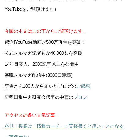
YouTubeをご覧頂けます）
今回の本文はこの下からご覧頂けます。
感謝!YouTube動画が500万再生を突破！
公式メルマガ読者数が40,000名を突破
14年目突入、2000記事以上を公開中
毎晩メルマガ配信中(3000日連続)
読者さん100人から届いたブログの
ご感想
早稲田集中力研究会代表の中西の
プロフ
アクセスの多い人気記事
必見！授業は「情報カード」に直接書くと凄いことになる