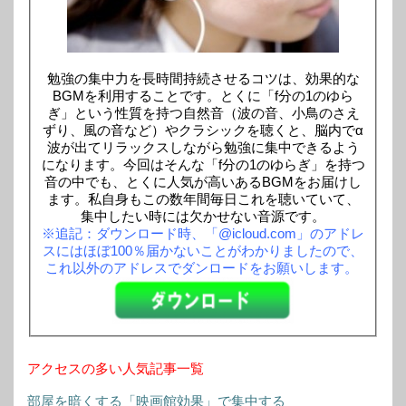
勉強の集中力を長時間持続させるコツは、効果的な
BGMを利用することです。とくに「f分の1のゆら
ぎ」という性質を持つ自然音（波の音、小鳥のさえ
ずり、風の音など）やクラシックを聴くと、脳内でα
波が出てリラックスしながら勉強に集中できるよう
になります。今回はそんな「f分の1のゆらぎ」を持つ
音の中でも、とくに人気が高いあるBGMをお届けし
ます。私自身もこの数年間毎日これを聴いていて、
集中したい時には欠かせない音源です。
※追記：ダウンロード時、「@icloud.com」のアドレ
スにはほぼ100％届かないことがわかりましたので、
これ以外のアドレスでダンロードをお願いします。
アクセスの多い人気記事一覧
部屋を暗くする「映画館効果」で集中する