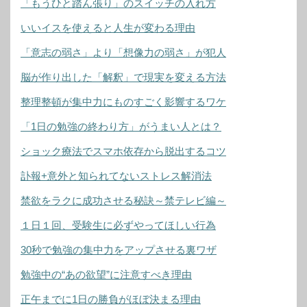
「もうひと踏ん張り」のスイッチの入れ方
いいイスを使えると人生が変わる理由
「意志の弱さ」より「想像力の弱さ」が犯人
脳が作り出した「解釈」で現実を変える方法
整理整頓が集中力にものすごく影響するワケ
「1日の勉強の終わり方」がうまい人とは？
ショック療法でスマホ依存から脱出するコツ
訃報+意外と知られてないストレス解消法
禁欲をラクに成功させる秘訣～禁テレビ編～
１日１回、受験生に必ずやってほしい行為
30秒で勉強の集中力をアップさせる裏ワザ
勉強中の“あの欲望”に注意すべき理由
正午までに1日の勝負がほぼ決まる理由