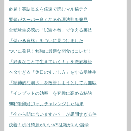
必見！英語長文を倍速で読むマル秘テク
要領がスーパー良くなる心理法則を発見
全受験生必聴の「試験本番」で使える裏技
「儲かる資格」をついに見つけました
ついに発見！勉強に最適な間食はコレだ！
「好きなことで生きていく！」を徹底検証
ヘタすぎる「休日のすごし方」をする受験生
「精神的な弱さ」を改善しようとしても無駄
「インプットの効率」を究極に高める秘訣
9時間睡眠に1ヶ月チャレンジした結果
「今から間に合いますか？」が愚問すぎる件
決着！机は綺麗がいいVS乱雑がいい論争