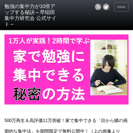
menu
500万再生＆高評価11万突破！家で集中できる「目から鱗の画
期的な集中法」を期間限定で無料公開中！（上の画像より