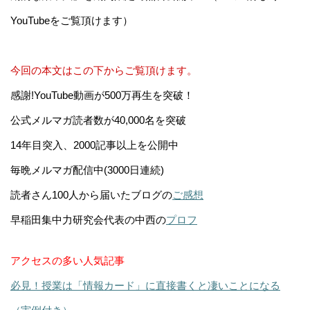
YouTubeをご覧頂けます）
今回の本文はこの下からご覧頂けます。
感謝!YouTube動画が500万再生を突破！
公式メルマガ読者数が40,000名を突破
14年目突入、2000記事以上を公開中
毎晩メルマガ配信中(3000日連続)
読者さん100人から届いたブログの
ご感想
早稲田集中力研究会代表の中西の
プロフ
アクセスの多い人気記事
必見！授業は「情報カード」に直接書くと凄いことになる