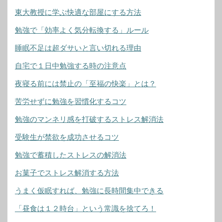
東大教授に学ぶ快適な部屋にする方法
勉強で「効率よく気分転換する」ルール
睡眠不足は超ダサいと言い切れる理由
自宅で１日中勉強する時の注意点
夜寝る前には禁止の「至福の快楽」とは？
苦労せずに勉強を習慣化するコツ
勉強のマンネリ感を打破するストレス解消法
受験生が禁欲を成功させるコツ
勉強で蓄積したストレスの解消法
お菓子でストレス解消する方法
うまく仮眠すれば、勉強に長時間集中できる
「昼食は１２時台」という常識を捨てろ！