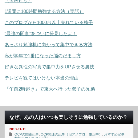
（実例付き）
1週間に100時間勉強する方法（実話）
このブログから1000台以上売れている椅子
“最強の間食”をついに発見したよ！
あっさり勉強机に向かって集中できる方法
私が学年で1番になった脳のだまし方
好きな異性の写真で集中力をUPさせる裏技
テレビを観てはいけない本当の理由
「午前2時起き」で東大へ行った双子の兄弟
なぜ、あの人はいつも楽しそうに勉強しているのか？
2013-11-11
OCPの関連記事
,
OCP関連の記事（旧アメブロ、修正中）
,
おすすめ記事
,