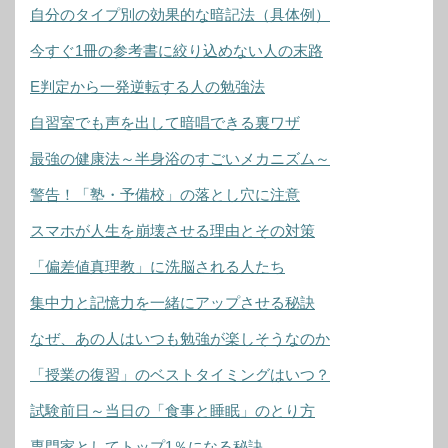
自分のタイプ別の効果的な暗記法（具体例）
今すぐ1冊の参考書に絞り込めない人の末路
E判定から一発逆転する人の勉強法
自習室でも声を出して暗唱できる裏ワザ
最強の健康法～半身浴のすごいメカニズム～
警告！「塾・予備校」の落とし穴に注意
スマホが人生を崩壊させる理由とその対策
「偏差値真理教」に洗脳される人たち
集中力と記憶力を一緒にアップさせる秘訣
なぜ、あの人はいつも勉強が楽しそうなのか
「授業の復習」のベストタイミングはいつ？
試験前日～当日の「食事と睡眠」のとり方
専門家としてトップ1％になる秘訣