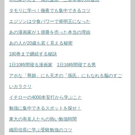
タモリに学べ！徹夜でも集中できるコツ
エジソンは少食パワーで発明王になった
あの漫画家が１億冊を売った本当の理由
あの人が20歳も若く見える秘密
180巻まで継続する秘訣
1日10時間寝る漫画家
1日16時間寝てる男
アホな「尊師」にも天才の「孫氏」にもなれる脳のすご
いカラクリ
イチローの4000本安打から学ぶこと
勉強に集中できるスポットを探せ！
東大の有名人たちの熱い勉強時間
織田信長に学ぶ受験勉強のコツ