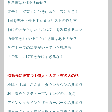
参考書は3回繰り返せ？
警告！「授業」にひそむ落とし穴に注意！
1日を充実させるＴｏｄｏリストの作り方
わけのわからない「現代文」を攻略するコツ
過去問を2度やることに意味はあるのか？
学年トップの親友がやっていた勉強法
「予習」に時間をかけすぎるな！
◎勉強に役立つ！偉人・天才・有名人の話
松陰・手塚・さんま・ダウンタウンの共通点
村上春樹とスティーブンキングの共通点
アインシュタインとザッカーバーグの共通点
明石家さんま・浦沢直樹・三谷幸喜の共通点