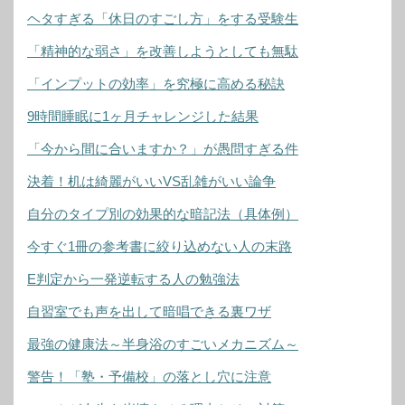
ヘタすぎる「休日のすごし方」をする受験生
「精神的な弱さ」を改善しようとしても無駄
「インプットの効率」を究極に高める秘訣
9時間睡眠に1ヶ月チャレンジした結果
「今から間に合いますか？」が愚問すぎる件
決着！机は綺麗がいいVS乱雑がいい論争
自分のタイプ別の効果的な暗記法（具体例）
今すぐ1冊の参考書に絞り込めない人の末路
E判定から一発逆転する人の勉強法
自習室でも声を出して暗唱できる裏ワザ
最強の健康法～半身浴のすごいメカニズム～
警告！「塾・予備校」の落とし穴に注意