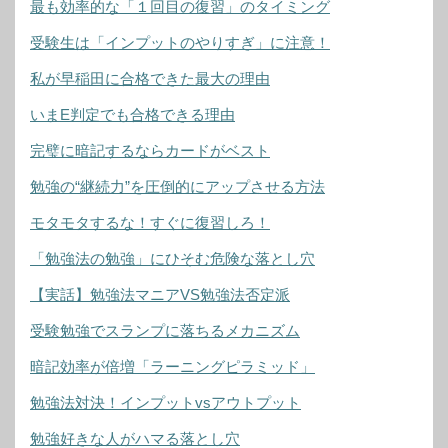
最も効率的な「１回目の復習」のタイミング
受験生は「インプットのやりすぎ」に注意！
私が早稲田に合格できた最大の理由
いまE判定でも合格できる理由
完璧に暗記するならカードがベスト
勉強の“継続力”を圧倒的にアップさせる方法
モタモタするな！すぐに復習しろ！
「勉強法の勉強」にひそむ危険な落とし穴
【実話】勉強法マニアVS勉強法否定派
受験勉強でスランプに落ちるメカニズム
暗記効率が倍増「ラーニングピラミッド」
勉強法対決！インプットvsアウトプット
勉強好きな人がハマる落とし穴