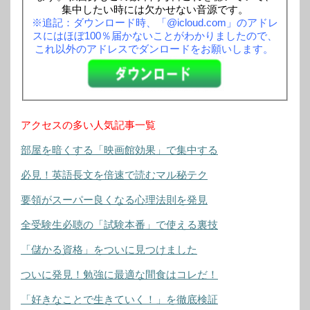
集中したい時には欠かせない音源です。
※追記：ダウンロード時、「@icloud.com」のアドレ
スにはほぼ100％届かないことがわかりましたので、
これ以外のアドレスでダンロードをお願いします。
アクセスの多い人気記事一覧
部屋を暗くする「映画館効果」で集中する
必見！英語長文を倍速で読むマル秘テク
要領がスーパー良くなる心理法則を発見
全受験生必聴の「試験本番」で使える裏技
「儲かる資格」をついに見つけました
ついに発見！勉強に最適な間食はコレだ！
「好きなことで生きていく！」を徹底検証