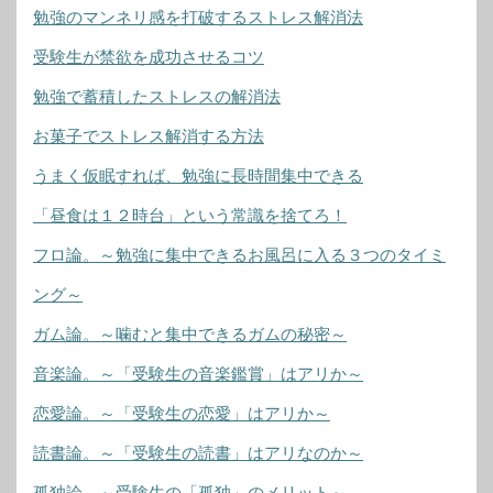
勉強のマンネリ感を打破するストレス解消法
受験生が禁欲を成功させるコツ
勉強で蓄積したストレスの解消法
お菓子でストレス解消する方法
うまく仮眠すれば、勉強に長時間集中できる
「昼食は１２時台」という常識を捨てろ！
フロ論。～勉強に集中できるお風呂に入る３つのタイミ
ング～
ガム論。～噛むと集中できるガムの秘密～
音楽論。～「受験生の音楽鑑賞」はアリか～
恋愛論。～「受験生の恋愛」はアリか～
読書論。～「受験生の読書」はアリなのか～
孤独論。～受験生の「孤独」のメリット～