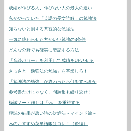
成績が伸びる人、伸びない人の最大の違い
私がやっていた「英語の長文読解」の勉強法
知らないと損する悲観的な勉強法
一気に終わらせた方がいい勉強の3条件
どんな分野でも確実に暗記する方法
「音読パワー」を利用して成績をUPさせる
さっさと「勉強法の勉強」を卒業しろ！
「勉強法の勉強」が終わったら何をすべきか
参考書だけじゃなく、問題集も繰り返せ！
模試ノート作りは「○○」を重視する
模試の結果が悪い時の対処法～マインド編～
私のおすすめ英単語帳はコレ！（後編）