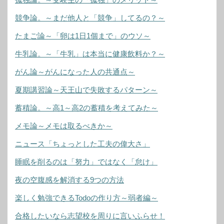
競争論。～まだ他人と「競争」してるの？～
たまご論～「卵は1日1個まで」のウソ～
牛乳論。～「牛乳」は本当に健康飲料か？～
がん論～がんになった人の共通点～
夏期講習論～天王山で失敗するパターン～
蓄積論。～高1～高2の蓄積を考えてみた～
メモ論～メモは取るべきか～
ニュース「ちょっとした工夫の偉大さ」
睡眠を削るのは「努力」ではなく「怠け」
夜の空腹感を解消する9つの方法
楽しく勉強できるTodoの作り方～弱者編～
合格したいなら志望校を周りに言いふらせ！