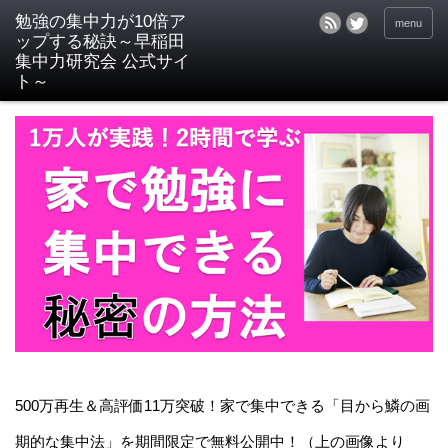
menu
500万再生＆高評価11万突破！家で集中できる「目から鱗の画
期的な集中法」を期間限定で無料公開中！（上の画像より