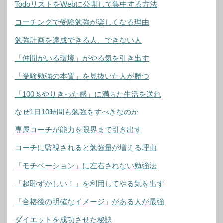
TodoリストをWebに公開して集中する方法
コーチングで受験勉強が楽しくなる理由
勉強計画を達成できる人、できない人
「仲間がいる環境」がやる気を引き出す
「受験勉強の本質」を見抜いた人が勝つ
「100％やりきった感」に満ちた生活を送れ
なぜ1日10時間も勉強をすべきなのか
専属コーチが能力を限界まで引き出す
コーチに監視されると勉強量が増える理由
「モチベーション」に左右されない勉強法
「超恥ずかしい！」を利用してやる気を出す
「合格後の明確なイメージ」がある人が最強
ダイエットを成功させた秘訣