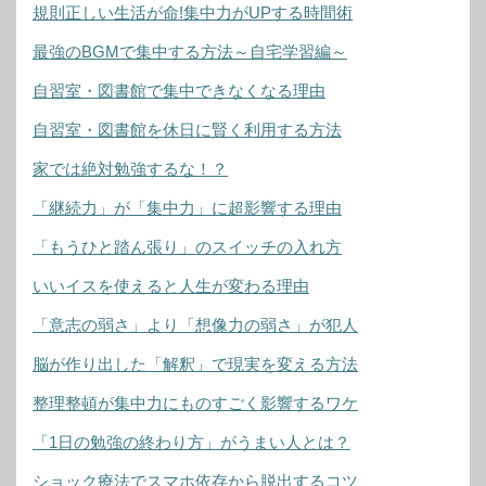
規則正しい生活が命!集中力がUPする時間術
最強のBGMで集中する方法～自宅学習編～
自習室・図書館で集中できなくなる理由
自習室・図書館を休日に賢く利用する方法
家では絶対勉強するな！？
「継続力」が「集中力」に超影響する理由
「もうひと踏ん張り」のスイッチの入れ方
いいイスを使えると人生が変わる理由
「意志の弱さ」より「想像力の弱さ」が犯人
脳が作り出した「解釈」で現実を変える方法
整理整頓が集中力にものすごく影響するワケ
「1日の勉強の終わり方」がうまい人とは？
ショック療法でスマホ依存から脱出するコツ