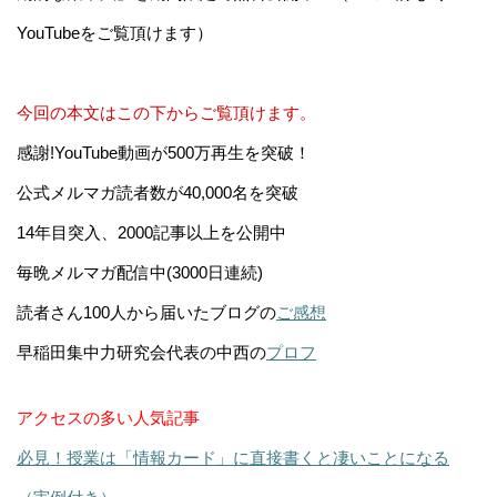
YouTubeをご覧頂けます）
今回の本文はこの下からご覧頂けます。
感謝!YouTube動画が500万再生を突破！
公式メルマガ読者数が40,000名を突破
14年目突入、2000記事以上を公開中
毎晩メルマガ配信中(3000日連続)
読者さん100人から届いたブログの
ご感想
早稲田集中力研究会代表の中西の
プロフ
アクセスの多い人気記事
必見！授業は「情報カード」に直接書くと凄いことになる