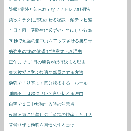
訃報+意外と知られてないストレス解消法
禁欲をラクに成功させる秘訣～禁テレビ編～
１日１回、受験生に必ずやってほしい行為
30秒で勉強の集中力をアップさせる裏ワザ
勉強中の“あの欲望”に注意すべき理由
正午までに1日の勝負がほぼ決まる理由
東大教授に学ぶ快適な部屋にする方法
勉強で「効率よく気分転換する」ルール
睡眠不足は超ダサいと言い切れる理由
自宅で１日中勉強する時の注意点
夜寝る前には禁止の「至福の快楽」とは？
苦労せずに勉強を習慣化するコツ