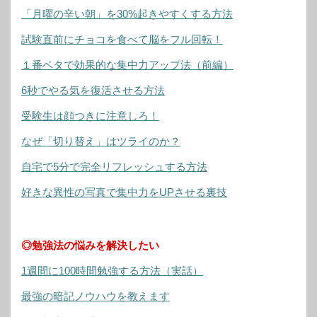
「月曜の辛い朝」を30%起きやすくする方法
試験直前にチョコを食べて脳をフル回転！
１番ベタで効果的な集中力アップ法（前編）
6秒でやる気を復活させる方法
受験生は顔つきに注意しろ！
なぜ「切り替え」はツライのか？
自宅で5分で完全リフレッシュする方法
好きな異性の写真で集中力をUPさせる裏技
◎勉強法の悩みを解決したい
1週間に100時間勉強する方法（実話）
最強の暗記ノウハウを教えます