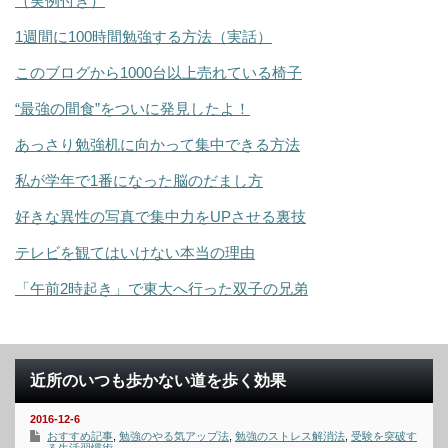
（実例付き）
1週間に100時間勉強する方法（実話）
このブログから1000台以上売れている椅子
“最強の間食”をついに発見したよ！
あっさり勉強机に向かって集中できる方法
私が学年で1番になった脳のだまし方
好きな異性の写真で集中力をUPさせる裏技
テレビを観てはいけない本当の理由
「午前2時起き」で東大へ行った双子の兄弟
近所のいつも歩かない道を歩く効果
2016-12-6
おすすめ記事
,
勉強のやる気アップ法
,
勉強のストレス解消法
,
受験を突破す