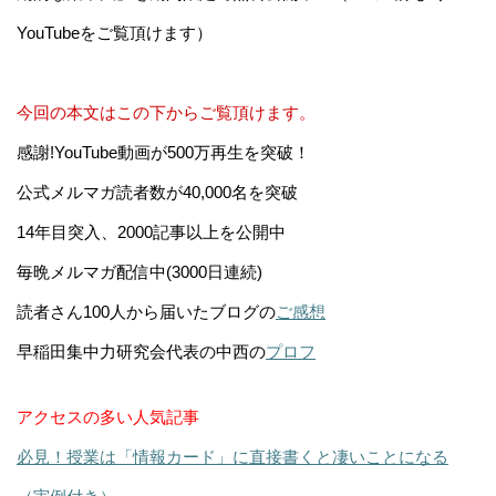
YouTubeをご覧頂けます）
今回の本文はこの下からご覧頂けます。
感謝!YouTube動画が500万再生を突破！
公式メルマガ読者数が40,000名を突破
14年目突入、2000記事以上を公開中
毎晩メルマガ配信中(3000日連続)
読者さん100人から届いたブログの
ご感想
早稲田集中力研究会代表の中西の
プロフ
アクセスの多い人気記事
必見！授業は「情報カード」に直接書くと凄いことになる