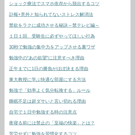
ショック療法でスマホ依存から脱出するコツ
訃報+意外と知られてないストレス解消法
禁欲をラクに成功させる秘訣～禁テレビ編～
１日１回、受験生に必ずやってほしい行為
30秒で勉強の集中力をアップさせる裏ワザ
勉強中の“あの欲望”に注意すべき理由
正午までに1日の勝負がほぼ決まる理由
東大教授に学ぶ快適な部屋にする方法
勉強で「効率よく気分転換する」ルール
睡眠不足は超ダサいと言い切れる理由
自宅で１日中勉強する時の注意点
夜寝る前には禁止の「至福の快楽」とは？
苦労せずに勉強を習慣化するコツ