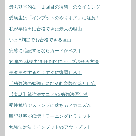
最も効率的な「１回目の復習」のタイミング
受験生は「インプットのやりすぎ」に注意！
私が早稲田に合格できた最大の理由
いまE判定でも合格できる理由
完璧に暗記するならカードがベスト
勉強の“継続力”を圧倒的にアップさせる方法
モタモタするな！すぐに復習しろ！
「勉強法の勉強」にひそむ危険な落とし穴
【実話】勉強法マニアVS勉強法否定派
受験勉強でスランプに落ちるメカニズム
暗記効率が倍増「ラーニングピラミッド」
勉強法対決！インプットvsアウトプット