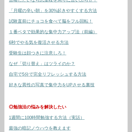
「月曜の辛い朝」を30%起きやすくする方法
試験直前にチョコを食べて脳をフル回転！
１番ベタで効果的な集中力アップ法（前編）
6秒でやる気を復活させる方法
受験生は顔つきに注意しろ！
なぜ「切り替え」はツライのか？
自宅で5分で完全リフレッシュする方法
好きな異性の写真で集中力をUPさせる裏技
◎勉強法の悩みを解決したい
1週間に100時間勉強する方法（実話）
最強の暗記ノウハウを教えます