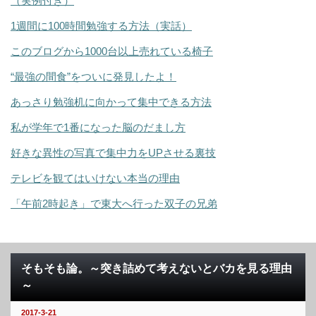
（実例付き）
1週間に100時間勉強する方法（実話）
このブログから1000台以上売れている椅子
“最強の間食”をついに発見したよ！
あっさり勉強机に向かって集中できる方法
私が学年で1番になった脳のだまし方
好きな異性の写真で集中力をUPさせる裏技
テレビを観てはいけない本当の理由
「午前2時起き」で東大へ行った双子の兄弟
そもそも論。～突き詰めて考えないとバカを見る理由
～
2017-3-21