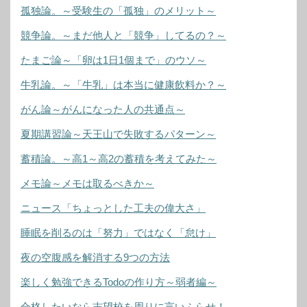
孤独論。～受験生の「孤独」のメリット～
競争論。～まだ他人と「競争」してるの？～
たまご論～「卵は1日1個まで」のウソ～
牛乳論。～「牛乳」は本当に健康飲料か？～
がん論～がんになった人の共通点～
夏期講習論～天王山で失敗するパターン～
蓄積論。～高1～高2の蓄積を考えてみた～
メモ論～メモは取るべきか～
ニュース「ちょっとした工夫の偉大さ」
睡眠を削るのは「努力」ではなく「怠け」
夜の空腹感を解消する9つの方法
楽しく勉強できるTodoの作り方～弱者編～
合格したいなら志望校を周りに言いふらせ！