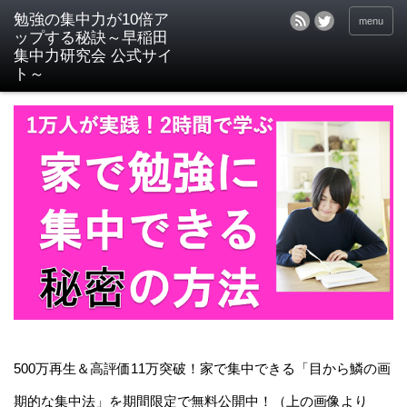
menu
500万再生＆高評価11万突破！家で集中できる「目から鱗の画
期的な集中法」を期間限定で無料公開中！（上の画像より