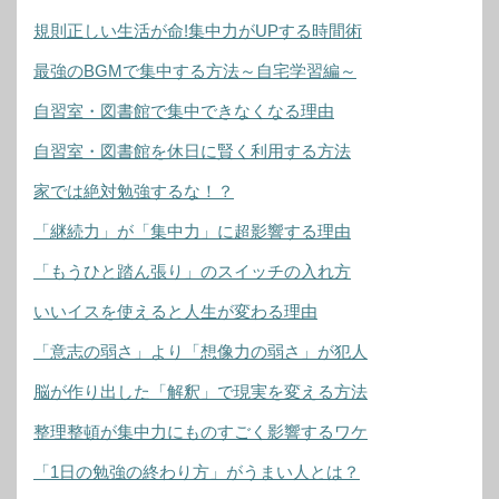
規則正しい生活が命!集中力がUPする時間術
最強のBGMで集中する方法～自宅学習編～
自習室・図書館で集中できなくなる理由
自習室・図書館を休日に賢く利用する方法
家では絶対勉強するな！？
「継続力」が「集中力」に超影響する理由
「もうひと踏ん張り」のスイッチの入れ方
いいイスを使えると人生が変わる理由
「意志の弱さ」より「想像力の弱さ」が犯人
脳が作り出した「解釈」で現実を変える方法
整理整頓が集中力にものすごく影響するワケ
「1日の勉強の終わり方」がうまい人とは？