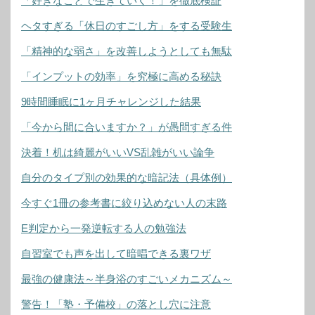
「好きなことで生きていく！」を徹底検証
ヘタすぎる「休日のすごし方」をする受験生
「精神的な弱さ」を改善しようとしても無駄
「インプットの効率」を究極に高める秘訣
9時間睡眠に1ヶ月チャレンジした結果
「今から間に合いますか？」が愚問すぎる件
決着！机は綺麗がいいVS乱雑がいい論争
自分のタイプ別の効果的な暗記法（具体例）
今すぐ1冊の参考書に絞り込めない人の末路
E判定から一発逆転する人の勉強法
自習室でも声を出して暗唱できる裏ワザ
最強の健康法～半身浴のすごいメカニズム～
警告！「塾・予備校」の落とし穴に注意