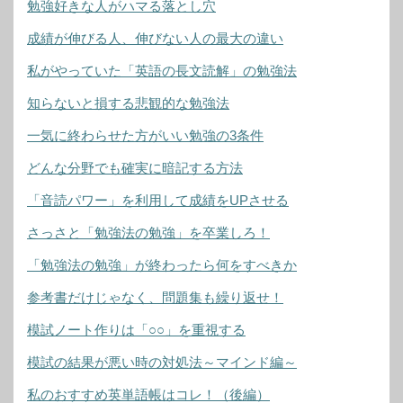
勉強好きな人がハマる落とし穴
成績が伸びる人、伸びない人の最大の違い
私がやっていた「英語の長文読解」の勉強法
知らないと損する悲観的な勉強法
一気に終わらせた方がいい勉強の3条件
どんな分野でも確実に暗記する方法
「音読パワー」を利用して成績をUPさせる
さっさと「勉強法の勉強」を卒業しろ！
「勉強法の勉強」が終わったら何をすべきか
参考書だけじゃなく、問題集も繰り返せ！
模試ノート作りは「○○」を重視する
模試の結果が悪い時の対処法～マインド編～
私のおすすめ英単語帳はコレ！（後編）