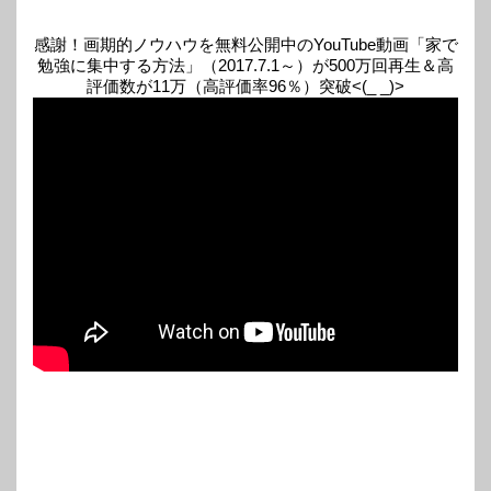
感謝！画期的ノウハウを無料公開中のYouTube動画「家で
勉強に集中する方法」（2017.7.1～）が500万回再生＆高
評価数が11万（高評価率96％）突破<(_ _)>