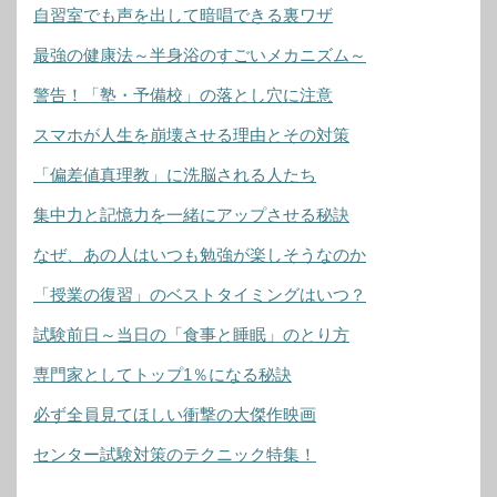
自習室でも声を出して暗唱できる裏ワザ
最強の健康法～半身浴のすごいメカニズム～
警告！「塾・予備校」の落とし穴に注意
スマホが人生を崩壊させる理由とその対策
「偏差値真理教」に洗脳される人たち
集中力と記憶力を一緒にアップさせる秘訣
なぜ、あの人はいつも勉強が楽しそうなのか
「授業の復習」のベストタイミングはいつ？
試験前日～当日の「食事と睡眠」のとり方
専門家としてトップ1％になる秘訣
必ず全員見てほしい衝撃の大傑作映画
センター試験対策のテクニック特集！