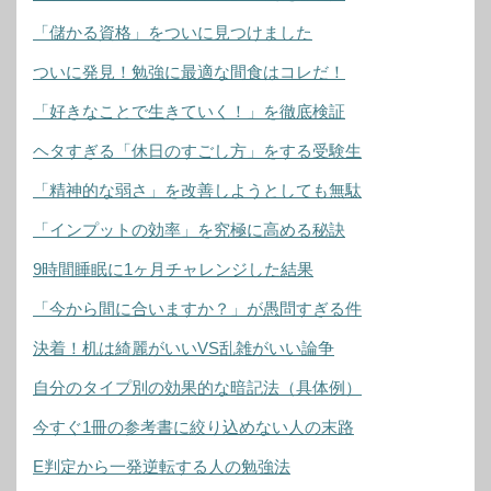
「儲かる資格」をついに見つけました
ついに発見！勉強に最適な間食はコレだ！
「好きなことで生きていく！」を徹底検証
ヘタすぎる「休日のすごし方」をする受験生
「精神的な弱さ」を改善しようとしても無駄
「インプットの効率」を究極に高める秘訣
9時間睡眠に1ヶ月チャレンジした結果
「今から間に合いますか？」が愚問すぎる件
決着！机は綺麗がいいVS乱雑がいい論争
自分のタイプ別の効果的な暗記法（具体例）
今すぐ1冊の参考書に絞り込めない人の末路
E判定から一発逆転する人の勉強法