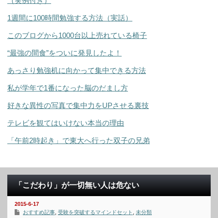
（実例付き）
1週間に100時間勉強する方法（実話）
このブログから1000台以上売れている椅子
“最強の間食”をついに発見したよ！
あっさり勉強机に向かって集中できる方法
私が学年で1番になった脳のだまし方
好きな異性の写真で集中力をUPさせる裏技
テレビを観てはいけない本当の理由
「午前2時起き」で東大へ行った双子の兄弟
「こだわり」が一切無い人は危ない
2015-6-17
おすすめ記事
,
受験を突破するマインドセット
,
未分類