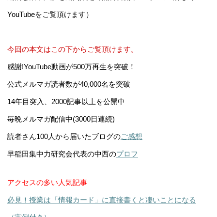
YouTubeをご覧頂けます）
今回の本文はこの下からご覧頂けます。
感謝!YouTube動画が500万再生を突破！
公式メルマガ読者数が40,000名を突破
14年目突入、2000記事以上を公開中
毎晩メルマガ配信中(3000日連続)
読者さん100人から届いたブログの
ご感想
早稲田集中力研究会代表の中西の
プロフ
アクセスの多い人気記事
必見！授業は「情報カード」に直接書くと凄いことになる