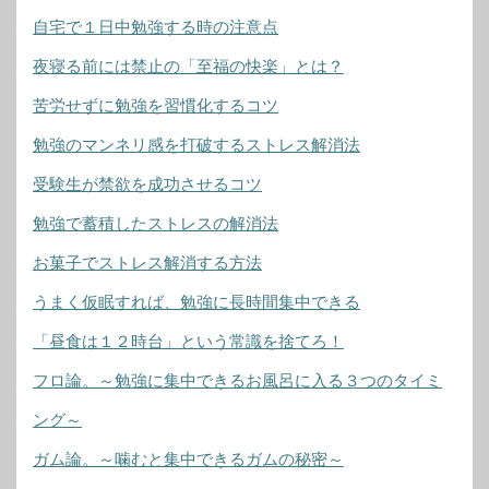
自宅で１日中勉強する時の注意点
夜寝る前には禁止の「至福の快楽」とは？
苦労せずに勉強を習慣化するコツ
勉強のマンネリ感を打破するストレス解消法
受験生が禁欲を成功させるコツ
勉強で蓄積したストレスの解消法
お菓子でストレス解消する方法
うまく仮眠すれば、勉強に長時間集中できる
「昼食は１２時台」という常識を捨てろ！
フロ論。～勉強に集中できるお風呂に入る３つのタイミ
ング～
ガム論。～噛むと集中できるガムの秘密～