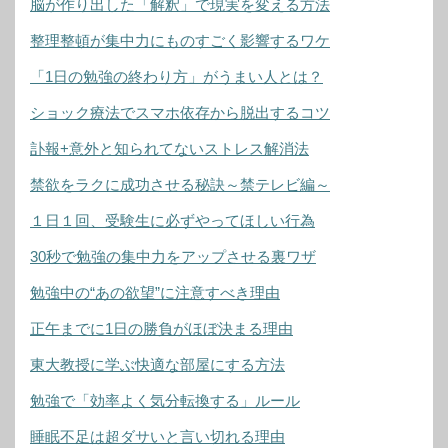
脳が作り出した「解釈」で現実を変える方法
整理整頓が集中力にものすごく影響するワケ
「1日の勉強の終わり方」がうまい人とは？
ショック療法でスマホ依存から脱出するコツ
訃報+意外と知られてないストレス解消法
禁欲をラクに成功させる秘訣～禁テレビ編～
１日１回、受験生に必ずやってほしい行為
30秒で勉強の集中力をアップさせる裏ワザ
勉強中の“あの欲望”に注意すべき理由
正午までに1日の勝負がほぼ決まる理由
東大教授に学ぶ快適な部屋にする方法
勉強で「効率よく気分転換する」ルール
睡眠不足は超ダサいと言い切れる理由