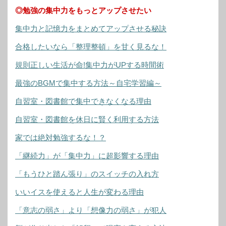
◎勉強の集中力をもっとアップさせたい
集中力と記憶力をまとめてアップさせる秘訣
合格したいなら「整理整頓」を甘く見るな！
規則正しい生活が命!集中力がUPする時間術
最強のBGMで集中する方法～自宅学習編～
自習室・図書館で集中できなくなる理由
自習室・図書館を休日に賢く利用する方法
家では絶対勉強するな！？
「継続力」が「集中力」に超影響する理由
「もうひと踏ん張り」のスイッチの入れ方
いいイスを使えると人生が変わる理由
「意志の弱さ」より「想像力の弱さ」が犯人