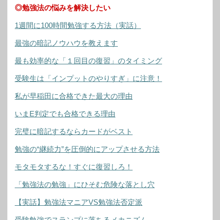
◎勉強法の悩みを解決したい
1週間に100時間勉強する方法（実話）
最強の暗記ノウハウを教えます
最も効率的な「１回目の復習」のタイミング
受験生は「インプットのやりすぎ」に注意！
私が早稲田に合格できた最大の理由
いまE判定でも合格できる理由
完璧に暗記するならカードがベスト
勉強の“継続力”を圧倒的にアップさせる方法
モタモタするな！すぐに復習しろ！
「勉強法の勉強」にひそむ危険な落とし穴
【実話】勉強法マニアVS勉強法否定派
受験勉強でスランプに落ちるメカニズム