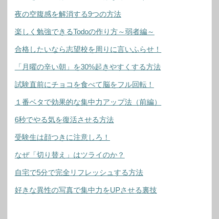
夜の空腹感を解消する9つの方法
楽しく勉強できるTodoの作り方～弱者編～
合格したいなら志望校を周りに言いふらせ！
「月曜の辛い朝」を30%起きやすくする方法
試験直前にチョコを食べて脳をフル回転！
１番ベタで効果的な集中力アップ法（前編）
6秒でやる気を復活させる方法
受験生は顔つきに注意しろ！
なぜ「切り替え」はツライのか？
自宅で5分で完全リフレッシュする方法
好きな異性の写真で集中力をUPさせる裏技