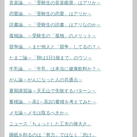
音楽論。～「受験生の音楽鑑賞」はアリか～
恋愛論。～「受験生の恋愛」はアリか～
読書論。～「受験生の読書」はアリなのか～
孤独論。～受験生の「孤独」のメリット～
競争論。～まだ他人と「競争」してるの？～
たまご論～「卵は1日1個まで」のウソ～
牛乳論。～「牛乳」は本当に健康飲料か？～
がん論～がんになった人の共通点～
夏期講習論～天王山で失敗するパターン～
蓄積論。～高1～高2の蓄積を考えてみた～
メモ論～メモは取るべきか～
ニュース「ちょっとした工夫の偉大さ」
睡眠を削るのは「努力」ではなく「怠け」