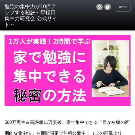
menu
500万再生＆高評価11万突破！家で集中できる「目から鱗の画
期的な集中法」を期間限定で無料公開中！（上の画像より