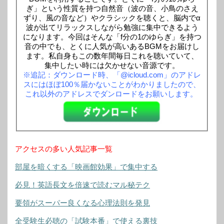
ぎ」という性質を持つ自然音（波の音、小鳥のさえ
ずり、風の音など）やクラシックを聴くと、脳内でα
波が出てリラックスしながら勉強に集中できるよう
になります。今回はそんな「f分の1のゆらぎ」を持つ
音の中でも、とくに人気が高いあるBGMをお届けし
ます。私自身もこの数年間毎日これを聴いていて、
集中したい時には欠かせない音源です。
※追記：ダウンロード時、「@icloud.com」のアドレ
スにはほぼ100％届かないことがわかりましたので、
これ以外のアドレスでダンロードをお願いします。
アクセスの多い人気記事一覧
部屋を暗くする「映画館効果」で集中する
必見！英語長文を倍速で読むマル秘テク
要領がスーパー良くなる心理法則を発見
全受験生必聴の「試験本番」で使える裏技