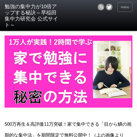
menu
500万再生＆高評価11万突破！家で集中できる「目から鱗の画
期的な集中法」を期間限定で無料公開中！（上の画像より