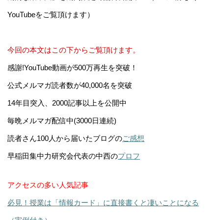
YouTubeをご覧頂けます）
今回の本文はこの下からご覧頂けます。
感謝!YouTube動画が500万再生を突破！
公式メルマガ読者数が40,000名を突破
14年目突入、2000記事以上を公開中
毎晩メルマガ配信中(3000日連続)
読者さん100人から届いたブログの
ご感想
早稲田集中力研究会代表の中西の
プロフ
アクセスの多い人気記事
必見！授業は「情報カード」に直接書くと凄いことになる