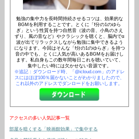
勉強の集中力を長時間持続させるコツは、効果的な
BGMを利用することです。とくに「f分の1のゆら
ぎ」という性質を持つ自然音（波の音、小鳥のさえ
ずり、風の音など）やクラシックを聴くと、脳内でα
波が出てリラックスしながら勉強に集中できるよう
になります。今回はそんな「f分の1のゆらぎ」を持つ
音の中でも、とくに人気が高いあるBGMをお届けし
ます。私自身もこの数年間毎日これを聴いていて、
集中したい時には欠かせない音源です。
※追記：ダウンロード時、「@icloud.com」のアドレ
スにはほぼ100％届かないことがわかりましたので、
これ以外のアドレスでダンロードをお願いします。
アクセスの多い人気記事一覧
部屋を暗くする「映画館効果」で集中する