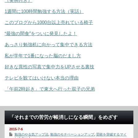
（実例付き）
1週間に100時間勉強する方法（実話）
このブログから1000台以上売れている椅子
“最強の間食”をついに発見したよ！
あっさり勉強机に向かって集中できる方法
私が学年で1番になった脳のだまし方
好きな異性の写真で集中力をUPさせる裏技
テレビを観てはいけない本当の理由
「午前2時起き」で東大へ行った双子の兄弟
「それまでの苦労が帳消しになる瞬間」をめざす
2015-7-6
勉強のやる気アップ法
,
勉強のモチベーションアップ
,
受験を突破するマイ