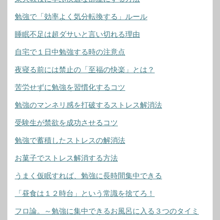
勉強で「効率よく気分転換する」ルール
睡眠不足は超ダサいと言い切れる理由
自宅で１日中勉強する時の注意点
夜寝る前には禁止の「至福の快楽」とは？
苦労せずに勉強を習慣化するコツ
勉強のマンネリ感を打破するストレス解消法
受験生が禁欲を成功させるコツ
勉強で蓄積したストレスの解消法
お菓子でストレス解消する方法
うまく仮眠すれば、勉強に長時間集中できる
「昼食は１２時台」という常識を捨てろ！
フロ論。～勉強に集中できるお風呂に入る３つのタイミ