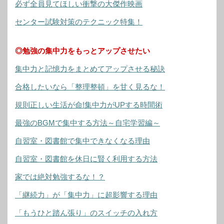
必ず全員見てほしい衝撃の大傑作映画
センター試験対策のテクニック特集！
◎勉強の集中力をもっとアップさせたい
集中力と記憶力をまとめてアップさせる秘訣
合格したいなら「整理整頓」を甘く見るな！
規則正しい生活が命!集中力がUPする時間術
最強のBGMで集中する方法～自宅学習編～
自習室・図書館で集中できなくなる理由
自習室・図書館を休日に賢く利用する方法
家では絶対勉強するな！？
「継続力」が「集中力」に超影響する理由
「もうひと踏ん張り」のスイッチの入れ方