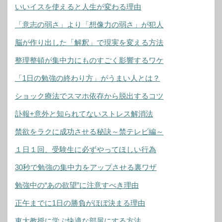
いいイスを使えると人生が変わる理由
「意志の弱さ」より「想像力の弱さ」が犯人
脳が作り出した「解釈」で現実を変える方法
整理整頓が集中力にものすごく影響するワケ
「1日の勉強の終わり方」がうまい人とは？
ショック療法でスマホ依存から脱出するコツ
訃報+意外と知られてないストレス解消法
禁欲をラクに成功させる秘訣～禁テレビ編～
１日１回、受験生に必ずやってほしい行為
30秒で勉強の集中力をアップさせる裏ワザ
勉強中の“あの欲望”に注意すべき理由
正午までに1日の勝負がほぼ決まる理由
東大教授に学ぶ快適な部屋にする方法