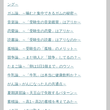
ング～
ガム論。～噛むと集中できるガムの秘密～
音楽論。～「受験生の音楽鑑賞」はアリか～
恋愛論。～「受験生の恋愛」はアリか～
読書論。～「受験生の読書」はアリなのか～
孤独論。～受験生の「孤独」のメリット～
競争論。～まだ他人と「競争」してるの？～
たまご論～「卵は1日1個まで」のウソ～
牛乳論。～「牛乳」は本当に健康飲料か？～
がん論～がんになった人の共通点～
夏期講習論～天王山で失敗するパターン～
蓄積論。～高1～高2の蓄積を考えてみた～