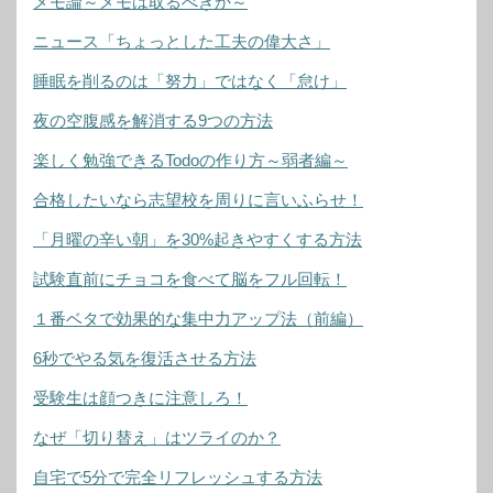
メモ論～メモは取るべきか～
ニュース「ちょっとした工夫の偉大さ」
睡眠を削るのは「努力」ではなく「怠け」
夜の空腹感を解消する9つの方法
楽しく勉強できるTodoの作り方～弱者編～
合格したいなら志望校を周りに言いふらせ！
「月曜の辛い朝」を30%起きやすくする方法
試験直前にチョコを食べて脳をフル回転！
１番ベタで効果的な集中力アップ法（前編）
6秒でやる気を復活させる方法
受験生は顔つきに注意しろ！
なぜ「切り替え」はツライのか？
自宅で5分で完全リフレッシュする方法