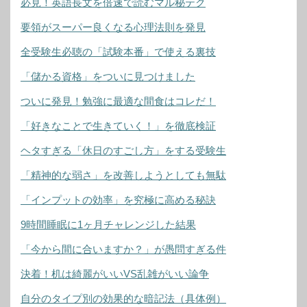
必見！英語長文を倍速で読むマル秘テク
要領がスーパー良くなる心理法則を発見
全受験生必聴の「試験本番」で使える裏技
「儲かる資格」をついに見つけました
ついに発見！勉強に最適な間食はコレだ！
「好きなことで生きていく！」を徹底検証
ヘタすぎる「休日のすごし方」をする受験生
「精神的な弱さ」を改善しようとしても無駄
「インプットの効率」を究極に高める秘訣
9時間睡眠に1ヶ月チャレンジした結果
「今から間に合いますか？」が愚問すぎる件
決着！机は綺麗がいいVS乱雑がいい論争
自分のタイプ別の効果的な暗記法（具体例）