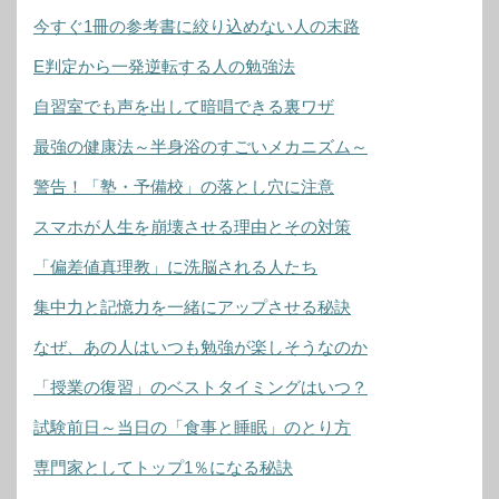
今すぐ1冊の参考書に絞り込めない人の末路
E判定から一発逆転する人の勉強法
自習室でも声を出して暗唱できる裏ワザ
最強の健康法～半身浴のすごいメカニズム～
警告！「塾・予備校」の落とし穴に注意
スマホが人生を崩壊させる理由とその対策
「偏差値真理教」に洗脳される人たち
集中力と記憶力を一緒にアップさせる秘訣
なぜ、あの人はいつも勉強が楽しそうなのか
「授業の復習」のベストタイミングはいつ？
試験前日～当日の「食事と睡眠」のとり方
専門家としてトップ1％になる秘訣