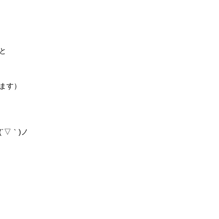
と
ます）
´▽｀)ノ