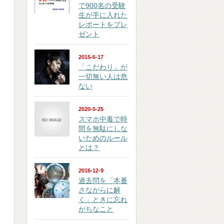
で900名の受験
生が手に入れた
レポートをプレ
ゼント
2015-6-17
「こだわり」が
一切無い人は危
ない
2020-5-25
スマホ中毒で時
間を無駄にしな
いためのルール
とは？
2016-12-9
過去問を「本番
さながらに解
く」ときに忘れ
がちなこと