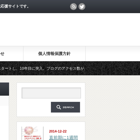
生応援サイトです。
わせ
個人情報保護方針
0年目に突入。ブログのアクセス数が月間25万PV、公開記事数が2000記事を突破し
ジン「勉強の集中力が10倍アップする秘訣」は、2018年6月に総読者数が4万人を突
2014-12-22
直前期に1週間