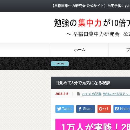
【早稲田集中力研究会 公式サイト】自宅学習にお
ホーム
プ
目覚めて3分で元気になる秘訣
2015-2-5
おすすめ記事
,
勉強のやる気アッ
Tweet
Share
+1
Haten