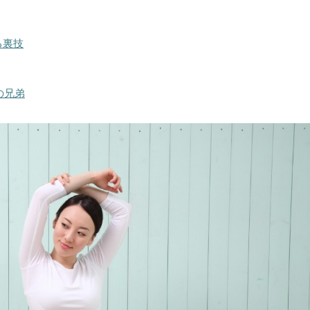
る裏技
の兄弟