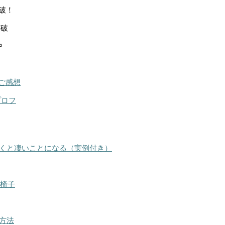
突破！
突破
中
ご感想
プロフ
くと凄いことになる（実例付き）
る椅子
方法