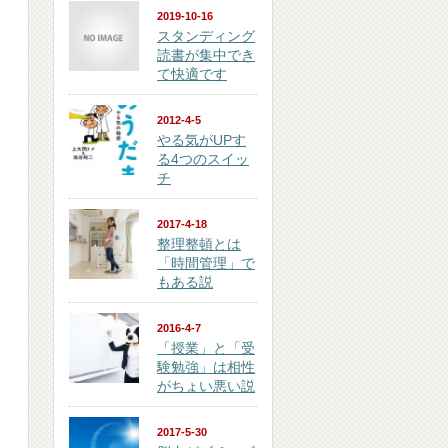
2019-10-16
スタンディング
読書が集中でき
て快適です
2012-4-5
やる気がUPす
る4つのスイッ
チ
2017-4-18
整理整頓とは
「時間管理」で
もある説
2016-4-7
「授業」と「受
験勉強」は相性
がちょい悪い説
2017-5-30