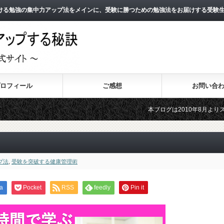
ける勉強の集中力アップ法をメインに、受験に勝つための勉強法をお届けする受験
ロフィール
ご感想
お問い合
本ブログは2010年8月よりスタートし、1
2011年3月よりスタートした無料メールマガ
プ法
,
受験を突破する健康管理術
a
Pocket
RSS
feedly
Pin it