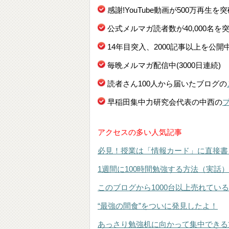
感謝!YouTube動画が500万再生を
公式メルマガ読者数が40,000名を
14年目突入、2000記事以上を公開
毎晩メルマガ配信中(3000日連続)
読者さん100人から届いたブログの
早稲田集中力研究会代表の中西の
アクセスの多い人気記事
必見！授業は「情報カード」に直接書
1週間に100時間勉強する方法（実話）
このブログから1000台以上売れてい
“最強の間食”をついに発見したよ！
あっさり勉強机に向かって集中できる