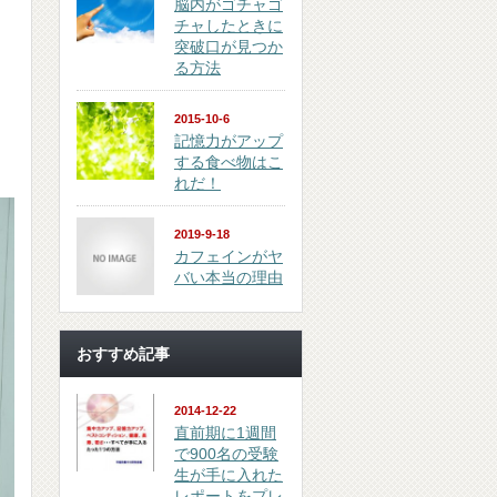
脳内がゴチャゴ
チャしたときに
突破口が見つか
る方法
2015-10-6
記憶力がアップ
する食べ物はこ
れだ！
2019-9-18
カフェインがヤ
バい本当の理由
おすすめ記事
2014-12-22
直前期に1週間
で900名の受験
生が手に入れた
レポートをプレ