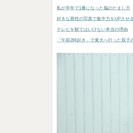
私が学年で1番になった脳のだまし方
好きな異性の写真で集中力をUPさせ
テレビを観てはいけない本当の理由
「午前2時起き」で東大へ行った双子