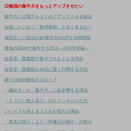
◎勉強の集中力をもっとアップさせたい
集中力と記憶力をまとめてアップさせる秘訣
合格したいなら「整理整頓」を甘く見るな！
規則正しい生活が命!集中力がUPする時間術
最強のBGMで集中する方法～自宅学習編～
自習室・図書館で集中できなくなる理由
自習室・図書館を休日に賢く利用する方法
家では絶対勉強するな！？
「継続力」が「集中力」に超影響する理由
「もうひと踏ん張り」のスイッチの入れ方
いいイスを使えると人生が変わる理由
「意志の弱さ」より「想像力の弱さ」が犯人