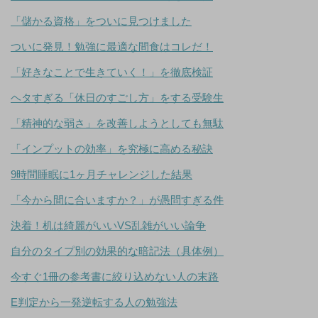
「儲かる資格」をついに見つけました
ついに発見！勉強に最適な間食はコレだ！
「好きなことで生きていく！」を徹底検証
ヘタすぎる「休日のすごし方」をする受験生
「精神的な弱さ」を改善しようとしても無駄
「インプットの効率」を究極に高める秘訣
9時間睡眠に1ヶ月チャレンジした結果
「今から間に合いますか？」が愚問すぎる件
決着！机は綺麗がいいVS乱雑がいい論争
自分のタイプ別の効果的な暗記法（具体例）
今すぐ1冊の参考書に絞り込めない人の末路
E判定から一発逆転する人の勉強法