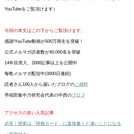
YouTubeをご覧頂けます）
今回の本文はこの下からご覧頂けます。
感謝!YouTube動画が500万再生を突破！
公式メルマガ読者数が40,000名を突破
14年目突入、2000記事以上を公開中
毎晩メルマガ配信中(3000日連続)
読者さん100人から届いたブログの
ご感想
早稲田集中力研究会代表の中西の
プロフ
アクセスの多い人気記事
必見！授業は「情報カード」に直接書くと凄いことになる