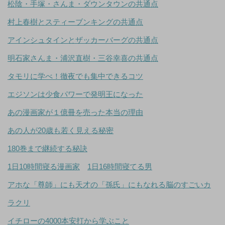
松陰・手塚・さんま・ダウンタウンの共通点
村上春樹とスティーブンキングの共通点
アインシュタインとザッカーバーグの共通点
明石家さんま・浦沢直樹・三谷幸喜の共通点
タモリに学べ！徹夜でも集中できるコツ
エジソンは少食パワーで発明王になった
あの漫画家が１億冊を売った本当の理由
あの人が20歳も若く見える秘密
180巻まで継続する秘訣
1日10時間寝る漫画家
1日16時間寝てる男
アホな「尊師」にも天才の「孫氏」にもなれる脳のすごいカ
ラクリ
イチローの4000本安打から学ぶこと