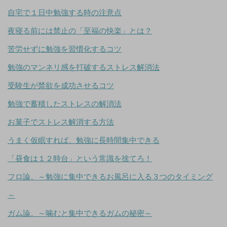
自宅で１日中勉強する時の注意点
夜寝る前には禁止の「至福の快楽」とは？
苦労せずに勉強を習慣化するコツ
勉強のマンネリ感を打破するストレス解消法
受験生が禁欲を成功させるコツ
勉強で蓄積したストレスの解消法
お菓子でストレス解消する方法
うまく仮眠すれば、勉強に長時間集中できる
「昼食は１２時台」という常識を捨てろ！
フロ論。～勉強に集中できるお風呂に入る３つのタイミング
～
ガム論。～噛むと集中できるガムの秘密～