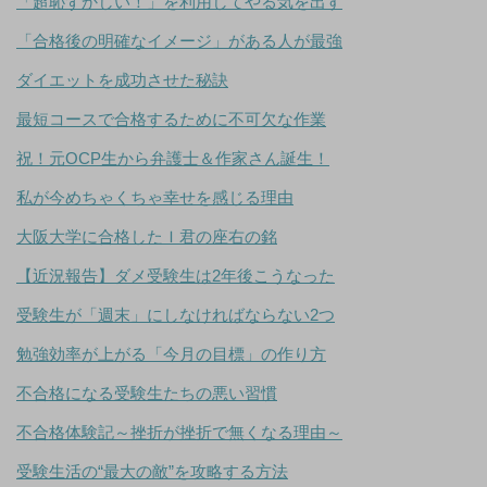
「超恥ずかしい！」を利用してやる気を出す
「合格後の明確なイメージ」がある人が最強
ダイエットを成功させた秘訣
最短コースで合格するために不可欠な作業
祝！元OCP生から弁護士＆作家さん誕生！
私が今めちゃくちゃ幸せを感じる理由
大阪大学に合格したＩ君の座右の銘
【近況報告】ダメ受験生は2年後こうなった
受験生が「週末」にしなければならない2つ
勉強効率が上がる「今月の目標」の作り方
不合格になる受験生たちの悪い習慣
不合格体験記～挫折が挫折で無くなる理由～
受験生活の“最大の敵”を攻略する方法