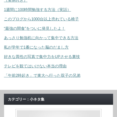
（実例付き）
1週間に100時間勉強する方法（実話）
このブログから1000台以上売れている椅子
“最強の間食”をついに発見したよ！
あっさり勉強机に向かって集中できる方法
私が学年で1番になった脳のだまし方
好きな異性の写真で集中力をUPさせる裏技
テレビを観てはいけない本当の理由
「午前2時起き」で東大へ行った双子の兄弟
カテゴリー：小ネタ集