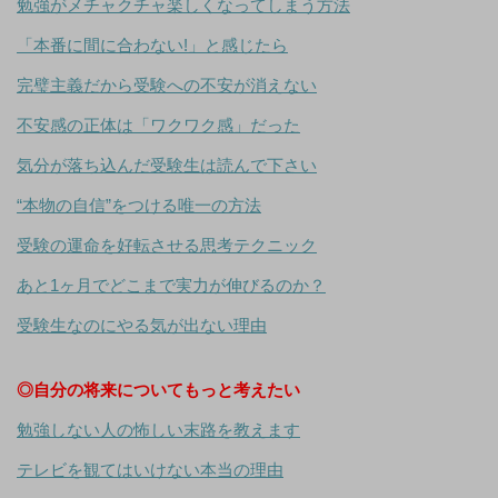
勉強がメチャクチャ楽しくなってしまう方法
「本番に間に合わない!」と感じたら
完璧主義だから受験への不安が消えない
不安感の正体は「ワクワク感」だった
気分が落ち込んだ受験生は読んで下さい
“本物の自信”をつける唯一の方法
受験の運命を好転させる思考テクニック
あと1ヶ月でどこまで実力が伸びるのか？
受験生なのにやる気が出ない理由
◎自分の将来についてもっと考えたい
勉強しない人の怖しい末路を教えます
テレビを観てはいけない本当の理由