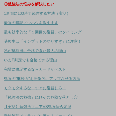
◎勉強法の悩みを解決したい
1週間に100時間勉強する方法（実話）
最強の暗記ノウハウを教えます
最も効率的な「１回目の復習」のタイミング
受験生は「インプットのやりすぎ」に注意！
私が早稲田に合格できた最大の理由
いまE判定でも合格できる理由
完璧に暗記するならカードがベスト
勉強の“継続力”を圧倒的にアップさせる方法
モタモタするな！すぐに復習しろ！
「勉強法の勉強」にひそむ危険な落とし穴
【実話】勉強法マニアVS勉強法否定派
受験勉強でスランプに落ちるメカニズム