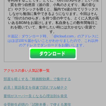
を利用することです。とくに「f分の1のゆらぎ」という性
質を持つ自然音（波の音、小鳥のさえずり、風の音な
ど）やクラシックを聴くと、脳内でα波が出てリラックス
しながら勉強に集中できるようになります。今回はそん
な「f分の1のゆらぎ」を持つ音の中でも、とくに人気が高
いあるBGMをお届けします。私自身もこの数年間毎日こ
れを聴いていて、集中したい時には欠かせない音源で
す。
※追記：ダウンロード時、「@icloud.com」のアドレスに
はほぼ100％届かないことがわかりましたので、これ以外
のアドレスでダンロードをお願いします。
アクセスの多い人気記事一覧
部屋を暗くする「映画館効果」で集中する
必見！英語長文を倍速で読むマル秘テク
要領がスーパー良くなる心理法則を発見
全受験生必聴の「試験本番」で使える裏技