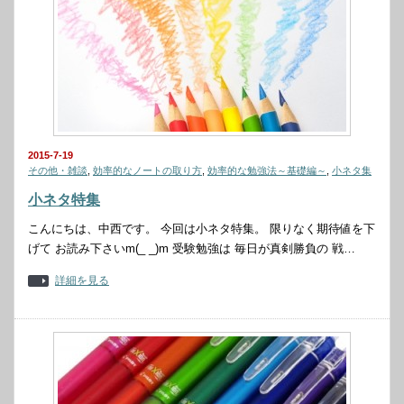
2015-7-19
その他・雑談
,
効率的なノートの取り方
,
効率的な勉強法～基礎編～
,
小ネタ集
小ネタ特集
こんにちは、中西です。 今回は小ネタ特集。 限りなく期待値を下
げて お読み下さいm(_ _)m 受験勉強は 毎日が真剣勝負の 戦…
詳細を見る