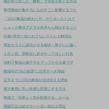
脳が作り出した「解釈」で現実を変える方法
整理整頓が集中力にものすごく影響するワケ
「1日の勉強の終わり方」がうまい人とは？
ショック療法でスマホ依存から脱出するコツ
訃報+意外と知られてないストレス解消法
禁欲をラクに成功させる秘訣～禁テレビ編～
１日１回、受験生に必ずやってほしい行為
30秒で勉強の集中力をアップさせる裏ワザ
勉強中の“あの欲望”に注意すべき理由
正午までに1日の勝負がほぼ決まる理由
東大教授に学ぶ快適な部屋にする方法
勉強で「効率よく気分転換する」ルール
睡眠不足は超ダサいと言い切れる理由