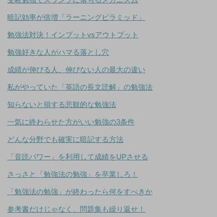
暗記効率が倍増「ラーニングピラミッド」
勉強法対決！インプットvsアウトプット
勉強好きな人がハマる落とし穴
成績が伸びる人、伸びない人の最大の違い
私がやっていた「英語の長文読解」の勉強法
知らないと損する悲観的な勉強法
一気に終わらせた方がいい勉強の3条件
どんな分野でも確実に暗記する方法
「音読パワー」を利用して成績をUPさせる
さっさと「勉強法の勉強」を卒業しろ！
「勉強法の勉強」が終わったら何をすべきか
参考書だけじゃなく、問題集も繰り返せ！