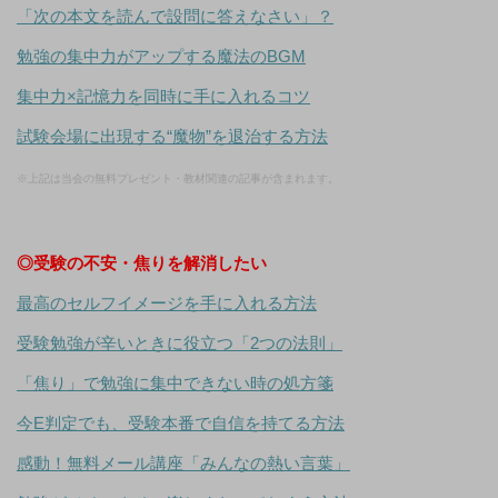
「次の本文を読んで設問に答えなさい」？
勉強の集中力がアップする魔法のBGM
集中力×記憶力を同時に手に入れるコツ
試験会場に出現する“魔物”を退治する方法
※上記は当会の無料プレゼント・教材関連の記事が含まれます。
◎受験の不安・焦りを解消したい
最高のセルフイメージを手に入れる方法
受験勉強が辛いときに役立つ「2つの法則」
「焦り」で勉強に集中できない時の処方箋
今E判定でも、受験本番で自信を持てる方法
感動！無料メール講座「みんなの熱い言葉」