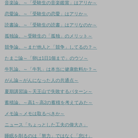
音楽論。～「受験生の音楽鑑賞」はアリか～
恋愛論。～「受験生の恋愛」はアリか～
読書論。～「受験生の読書」はアリなのか～
孤独論。～受験生の「孤独」のメリット～
競争論。～まだ他人と「競争」してるの？～
たまご論～「卵は1日1個まで」のウソ～
牛乳論。～「牛乳」は本当に健康飲料か？～
がん論～がんになった人の共通点～
夏期講習論～天王山で失敗するパターン～
蓄積論。～高1～高2の蓄積を考えてみた～
メモ論～メモは取るべきか～
ニュース「ちょっとした工夫の偉大さ」
睡眠を削るのは「努力」ではなく「怠け」