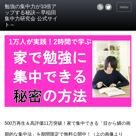
menu
500万再生＆高評価11万突破！家で集中できる「目から鱗の画
期的な集中法」を期間限定で無料公開中！（上の画像より