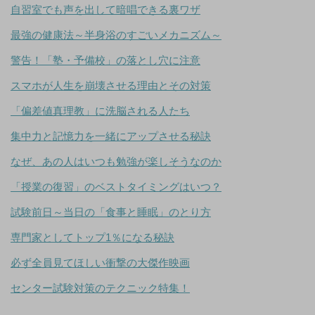
自習室でも声を出して暗唱できる裏ワザ
最強の健康法～半身浴のすごいメカニズム～
警告！「塾・予備校」の落とし穴に注意
スマホが人生を崩壊させる理由とその対策
「偏差値真理教」に洗脳される人たち
集中力と記憶力を一緒にアップさせる秘訣
なぜ、あの人はいつも勉強が楽しそうなのか
「授業の復習」のベストタイミングはいつ？
試験前日～当日の「食事と睡眠」のとり方
専門家としてトップ1％になる秘訣
必ず全員見てほしい衝撃の大傑作映画
センター試験対策のテクニック特集！