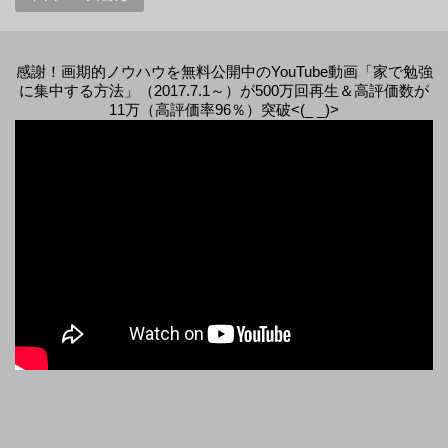
感謝！画期的ノウハウを無料公開中のYouTube動画「家で勉強
に集中する方法」（2017.7.1～）が500万回再生＆高評価数が
11万（高評価率96％）突破<(_ _)>