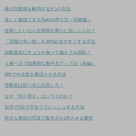
夜の空腹感を解消する9つの方法
楽しく勉強できるTodoの作り方～弱者編～
合格したいなら志望校を周りに言いふらせ！
「月曜の辛い朝」を30%起きやすくする方法
試験直前にチョコを食べて脳をフル回転！
１番ベタで効果的な集中力アップ法（前編）
6秒でやる気を復活させる方法
受験生は顔つきに注意しろ！
なぜ「切り替え」はツライのか？
自宅で5分で完全リフレッシュする方法
好きな異性の写真で集中力をUPさせる裏技