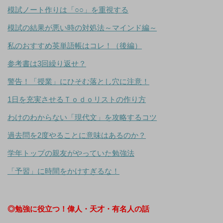
模試ノート作りは「○○」を重視する
模試の結果が悪い時の対処法～マインド編～
私のおすすめ英単語帳はコレ！（後編）
参考書は3回繰り返せ？
警告！「授業」にひそむ落とし穴に注意！
1日を充実させるＴｏｄｏリストの作り方
わけのわからない「現代文」を攻略するコツ
過去問を2度やることに意味はあるのか？
学年トップの親友がやっていた勉強法
「予習」に時間をかけすぎるな！
◎勉強に役立つ！偉人・天才・有名人の話