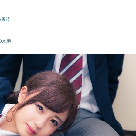
る裏技
の兄弟