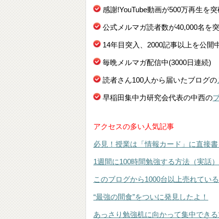
感謝!YouTube動画が500万再生を
公式メルマガ読者数が40,000名を
14年目突入、2000記事以上を公開
毎晩メルマガ配信中(3000日連続)
読者さん100人から届いたブログの
早稲田集中力研究会代表の中西の
アクセスの多い人気記事
必見！授業は「情報カード」に直接書
1週間に100時間勉強する方法（実話）
このブログから1000台以上売れてい
“最強の間食”をついに発見したよ！
あっさり勉強机に向かって集中できる