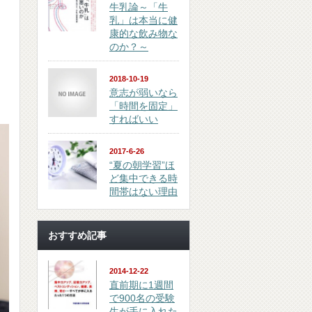
牛乳論～「牛
乳」は本当に健
康的な飲み物な
のか？～
2018-10-19
意志が弱いなら
「時間を固定」
すればいい
2017-6-26
“夏の朝学習”ほ
ど集中できる時
間帯はない理由
おすすめ記事
2014-12-22
直前期に1週間
で900名の受験
生が手に入れた