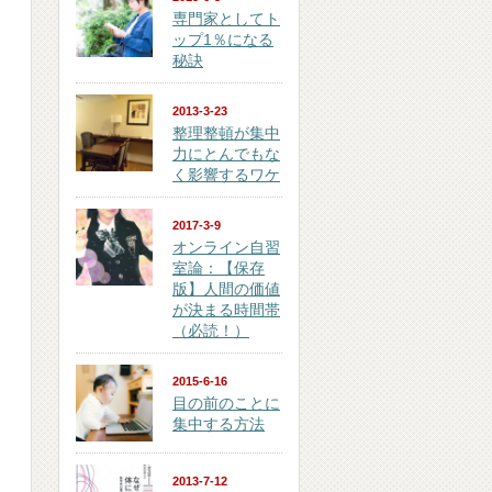
専門家としてト
ップ1％になる
秘訣
2013-3-23
整理整頓が集中
力にとんでもな
く影響するワケ
2017-3-9
オンライン自習
室論：【保存
版】人間の価値
が決まる時間帯
（必読！）
2015-6-16
目の前のことに
集中する方法
2013-7-12