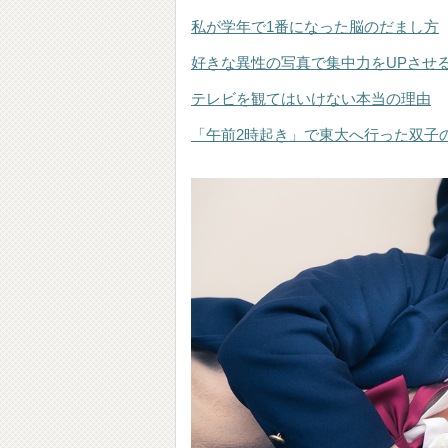
私が学年で1番になった脳のだまし方
好きな異性の写真で集中力をUPさせ
テレビを観てはいけない本当の理由
「午前2時起き」で東大へ行った双子