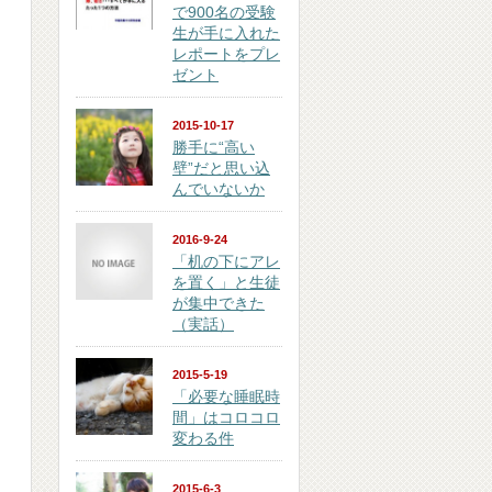
で900名の受験
生が手に入れた
レポートをプレ
ゼント
2015-10-17
勝手に“高い
壁”だと思い込
んでいないか
2016-9-24
「机の下にアレ
を置く」と生徒
が集中できた
（実話）
2015-5-19
「必要な睡眠時
間」はコロコロ
変わる件
2015-6-3