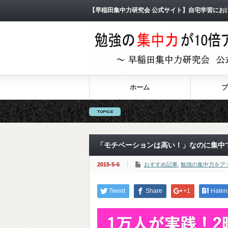
【早稲田集中力研究会 公式サイト】自宅学習にお
ホーム
プ
「モチベーションは高い！」なのに集中
2015-5-6
おすすめ記事
,
勉強の集中力をア
Tweet
Share
+1
Haten