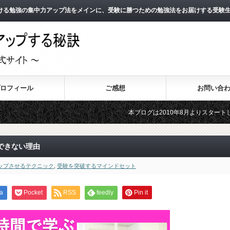
ける勉強の集中力アップ法をメインに、受験に勝つための勉強法をお届けする受験
ロフィール
ご感想
お問い合
本ブログは2010年8月よりスタートし、10年目に突
2011年3月よりスタートした無料メールマガジン「勉強
できない理由
ップさせるテクニック
,
受験を突破するマインドセット
a
Pocket
RSS
feedly
Pin it