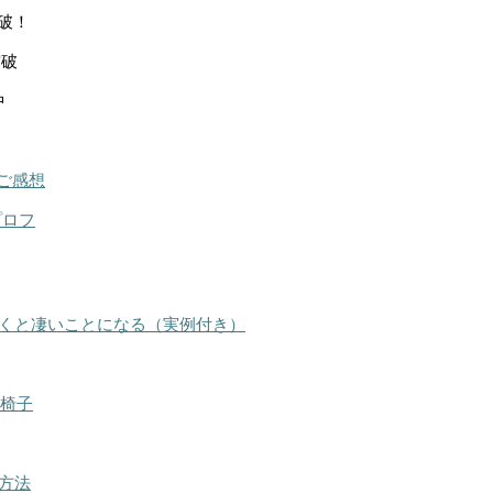
突破！
突破
中
ご感想
プロフ
くと凄いことになる（実例付き）
る椅子
方法