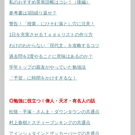
私のおすすめ英単語帳はコレ！（後編）
参考書は3回繰り返せ？
警告！「授業」にひそむ落とし穴に注意！
1日を充実させるＴｏｄｏリストの作り方
わけのわからない「現代文」を攻略するコツ
過去問を2度やることに意味はあるのか？
学年トップの親友がやっていた勉強法
「予習」に時間をかけすぎるな！
◎勉強に役立つ！偉人・天才・有名人の話
松陰・手塚・さんま・ダウンタウンの共通点
村上春樹とスティーブンキングの共通点
アインシュタインとザッカーバーグの共通点