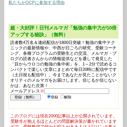
私たちがOCPに参加する理由
超・大好評！日刊メルマガ「勉強の集中力が10倍
アップする秘訣」（無料）
読者数4万名＆連続配信が1800日突破！勉強の集中テク
ニックの最新情報や、中西が日ごろの研究、受験コーチ
ング、各種プログラムの受験生との交流、メルマガ・ブ
ログの読者さんからの情報提供などを通して発見した
「目からウロコの勉強の集中術」を、1～2分で読めるコ
ンパクトで楽しい文章にまとめて毎日20時に配信中です
（土日祝も配信中）。今まであなたが見たことがないク
オリティのメルマガをお届けします。信じるか信じない
かは、あなた次第！
メールアドレス
※
登録
解除
このブログには現在2000記事以上が公開されています。
受験生が抱えるほとんどの問題解決策が書かれています
ので、受験勉強で何かお悩みがある人は上記リンク集と