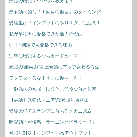
最強の暗記ノウハウを教えます
最も効率的な「１回目の復習」のタイミング
受験生は「インプットのやりすぎ」に注意！
私が早稲田に合格できた最大の理由
いまE判定でも合格できる理由
完璧に暗記するならカードがベスト
勉強の“継続力”を圧倒的にアップさせる方法
モタモタするな！すぐに復習しろ！
「勉強法の勉強」にひそむ危険な落とし穴
【実話】勉強法マニアVS勉強法否定派
受験勉強でスランプに落ちるメカニズム
暗記効率が倍増「ラーニングピラミッド」
勉強法対決！インプットvsアウトプット