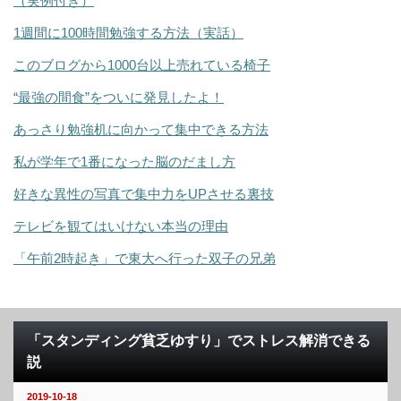
（実例付き）
1週間に100時間勉強する方法（実話）
このブログから1000台以上売れている椅子
“最強の間食”をついに発見したよ！
あっさり勉強机に向かって集中できる方法
私が学年で1番になった脳のだまし方
好きな異性の写真で集中力をUPさせる裏技
テレビを観てはいけない本当の理由
「午前2時起き」で東大へ行った双子の兄弟
「スタンディング貧乏ゆすり」でストレス解消できる
説
2019-10-18