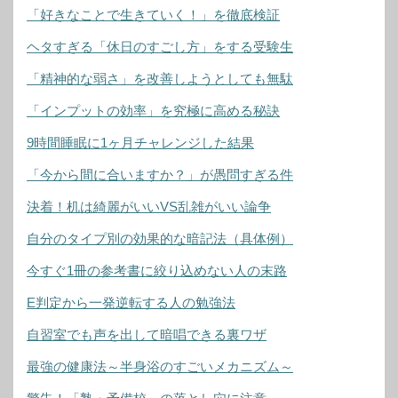
「好きなことで生きていく！」を徹底検証
ヘタすぎる「休日のすごし方」をする受験生
「精神的な弱さ」を改善しようとしても無駄
「インプットの効率」を究極に高める秘訣
9時間睡眠に1ヶ月チャレンジした結果
「今から間に合いますか？」が愚問すぎる件
決着！机は綺麗がいいVS乱雑がいい論争
自分のタイプ別の効果的な暗記法（具体例）
今すぐ1冊の参考書に絞り込めない人の末路
E判定から一発逆転する人の勉強法
自習室でも声を出して暗唱できる裏ワザ
最強の健康法～半身浴のすごいメカニズム～