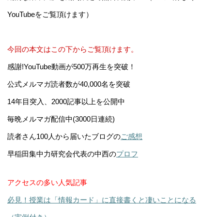
YouTubeをご覧頂けます）
今回の本文はこの下からご覧頂けます。
感謝!YouTube動画が500万再生を突破！
公式メルマガ読者数が40,000名を突破
14年目突入、2000記事以上を公開中
毎晩メルマガ配信中(3000日連続)
読者さん100人から届いたブログの
ご感想
早稲田集中力研究会代表の中西の
プロフ
アクセスの多い人気記事
必見！授業は「情報カード」に直接書くと凄いことになる