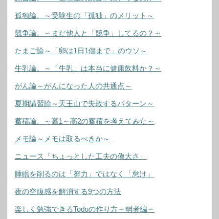
孤独論。～受験生の「孤独」のメリット～
競争論。～まだ他人と「競争」してるの？～
たまご論～「卵は1日1個まで」のウソ～
牛乳論。～「牛乳」は本当に健康飲料か？～
がん論～がんになった人の共通点～
夏期講習論～天王山で失敗するパターン～
蓄積論。～高1～高2の蓄積を考えてみた～
メモ論～メモは取るべきか～
ニュース「ちょっとした工夫の偉大さ」
睡眠を削るのは「努力」ではなく「怠け」
夜の空腹感を解消する9つの方法
楽しく勉強できるTodoの作り方～弱者編～