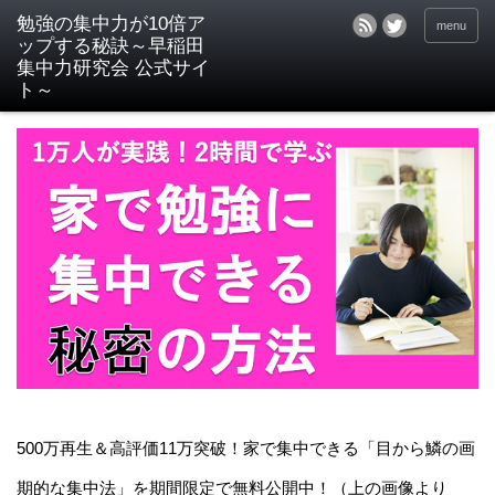
menu
500万再生＆高評価11万突破！家で集中できる「目から鱗の画
期的な集中法」を期間限定で無料公開中！（上の画像より