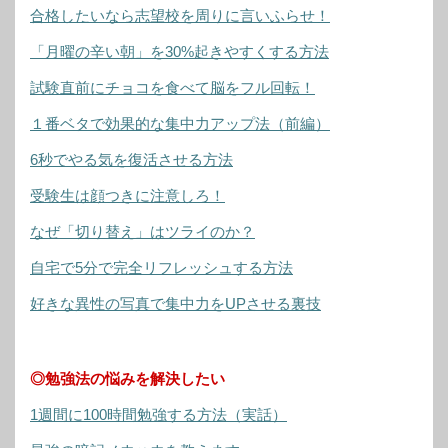
合格したいなら志望校を周りに言いふらせ！
「月曜の辛い朝」を30%起きやすくする方法
試験直前にチョコを食べて脳をフル回転！
１番ベタで効果的な集中力アップ法（前編）
6秒でやる気を復活させる方法
受験生は顔つきに注意しろ！
なぜ「切り替え」はツライのか？
自宅で5分で完全リフレッシュする方法
好きな異性の写真で集中力をUPさせる裏技
◎勉強法の悩みを解決したい
1週間に100時間勉強する方法（実話）