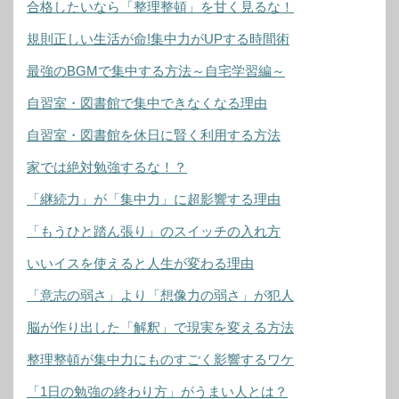
合格したいなら「整理整頓」を甘く見るな！
規則正しい生活が命!集中力がUPする時間術
最強のBGMで集中する方法～自宅学習編～
自習室・図書館で集中できなくなる理由
自習室・図書館を休日に賢く利用する方法
家では絶対勉強するな！？
「継続力」が「集中力」に超影響する理由
「もうひと踏ん張り」のスイッチの入れ方
いいイスを使えると人生が変わる理由
「意志の弱さ」より「想像力の弱さ」が犯人
脳が作り出した「解釈」で現実を変える方法
整理整頓が集中力にものすごく影響するワケ
「1日の勉強の終わり方」がうまい人とは？