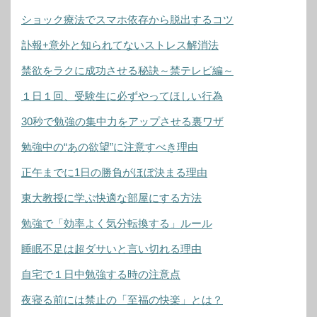
ショック療法でスマホ依存から脱出するコツ
訃報+意外と知られてないストレス解消法
禁欲をラクに成功させる秘訣～禁テレビ編～
１日１回、受験生に必ずやってほしい行為
30秒で勉強の集中力をアップさせる裏ワザ
勉強中の“あの欲望”に注意すべき理由
正午までに1日の勝負がほぼ決まる理由
東大教授に学ぶ快適な部屋にする方法
勉強で「効率よく気分転換する」ルール
睡眠不足は超ダサいと言い切れる理由
自宅で１日中勉強する時の注意点
夜寝る前には禁止の「至福の快楽」とは？