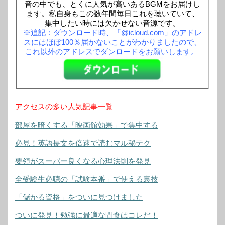
音の中でも、とくに人気が高いあるBGMをお届けし
ます。私自身もこの数年間毎日これを聴いていて、
集中したい時には欠かせない音源です。
※追記：ダウンロード時、「@icloud.com」のアドレ
スにはほぼ100％届かないことがわかりましたので、
これ以外のアドレスでダンロードをお願いします。
アクセスの多い人気記事一覧
部屋を暗くする「映画館効果」で集中する
必見！英語長文を倍速で読むマル秘テク
要領がスーパー良くなる心理法則を発見
全受験生必聴の「試験本番」で使える裏技
「儲かる資格」をついに見つけました
ついに発見！勉強に最適な間食はコレだ！