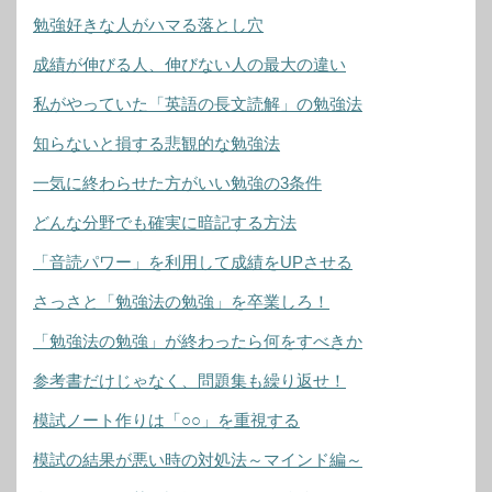
勉強好きな人がハマる落とし穴
成績が伸びる人、伸びない人の最大の違い
私がやっていた「英語の長文読解」の勉強法
知らないと損する悲観的な勉強法
一気に終わらせた方がいい勉強の3条件
どんな分野でも確実に暗記する方法
「音読パワー」を利用して成績をUPさせる
さっさと「勉強法の勉強」を卒業しろ！
「勉強法の勉強」が終わったら何をすべきか
参考書だけじゃなく、問題集も繰り返せ！
模試ノート作りは「○○」を重視する
模試の結果が悪い時の対処法～マインド編～