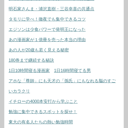
明石家さんま・浦沢直樹・三谷幸喜の共通点
タモリに学べ！徹夜でも集中できるコツ
エジソンは少食パワーで発明王になった
あの漫画家が１億冊を売った本当の理由
あの人が20歳も若く見える秘密
180巻まで継続する秘訣
1日10時間寝る漫画家
1日16時間寝てる男
アホな「尊師」にも天才の「孫氏」にもなれる脳のすご
いカラクリ
イチローの4000本安打から学ぶこと
勉強に集中できるスポットを探せ！
東大の有名人たちの熱い勉強時間