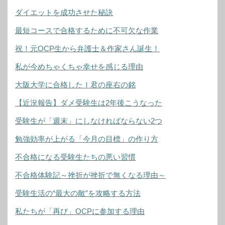
ダイエットを成功させた秘訣
最短コースで合格するために不可欠な作業
祝！元OCP生から弁護士＆作家さん誕生！
私が今めちゃくちゃ幸せを感じる理由
大阪大学に合格したＩ君の座右の銘
【近況報告】ダメ受験生は2年後こうなった
受験生が「週末」にしなければならない2つ
勉強効率が上がる「今月の目標」の作り方
不合格になる受験生たちの悪い習慣
不合格体験記～挫折が挫折で無くなる理由～
受験生活の“最大の敵”を攻略する方法
私たちが「再び」OCPに参加する理由