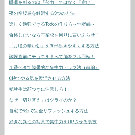
睡眠を削るのは「努力」ではなく「怠け」
夜の空腹感を解消する9つの方法
楽しく勉強できるTodoの作り方～弱者編～
合格したいなら志望校を周りに言いふらせ！
「月曜の辛い朝」を30%起きやすくする方法
試験直前にチョコを食べて脳をフル回転！
１番ベタで効果的な集中力アップ法（前編）
6秒でやる気を復活させる方法
受験生は顔つきに注意しろ！
なぜ「切り替え」はツライのか？
自宅で5分で完全リフレッシュする方法
好きな異性の写真で集中力をUPさせる裏技