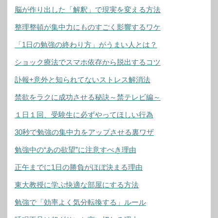
脳が作り出した「解釈」で現実を変える方法
整理整頓が集中力にものすごく影響するワケ
「1日の勉強の終わり方」がうまい人とは？
ショック療法でスマホ依存から脱出するコツ
訃報+意外と知られてないストレス解消法
禁欲をラクに成功させる秘訣～禁テレビ編～
１日１回、受験生に必ずやってほしい行為
30秒で勉強の集中力をアップさせる裏ワザ
勉強中の“あの欲望”に注意すべき理由
正午までに1日の勝負がほぼ決まる理由
東大教授に学ぶ快適な部屋にする方法
勉強で「効率よく気分転換する」ルール