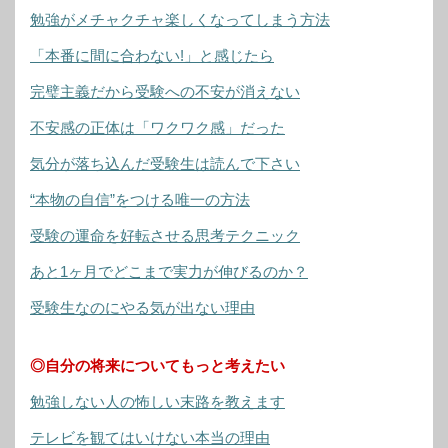
勉強がメチャクチャ楽しくなってしまう方法
「本番に間に合わない!」と感じたら
完璧主義だから受験への不安が消えない
不安感の正体は「ワクワク感」だった
気分が落ち込んだ受験生は読んで下さい
“本物の自信”をつける唯一の方法
受験の運命を好転させる思考テクニック
あと1ヶ月でどこまで実力が伸びるのか？
受験生なのにやる気が出ない理由
◎自分の将来についてもっと考えたい
勉強しない人の怖しい末路を教えます
テレビを観てはいけない本当の理由