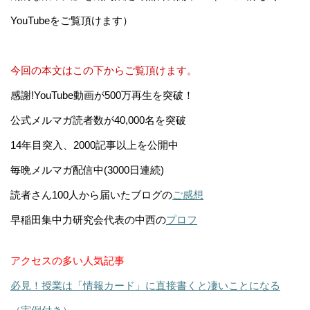
YouTubeをご覧頂けます）
今回の本文はこの下からご覧頂けます。
感謝!YouTube動画が500万再生を突破！
公式メルマガ読者数が40,000名を突破
14年目突入、2000記事以上を公開中
毎晩メルマガ配信中(3000日連続)
読者さん100人から届いたブログの
ご感想
早稲田集中力研究会代表の中西の
プロフ
アクセスの多い人気記事
必見！授業は「情報カード」に直接書くと凄いことになる