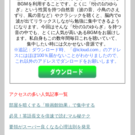
BGMを利用することです。とくに「f分の1のゆら
ぎ」という性質を持つ自然音（波の音、小鳥のさえ
ずり、風の音など）やクラシックを聴くと、脳内でα
波が出てリラックスしながら勉強に集中できるよう
になります。今回はそんな「f分の1のゆらぎ」を持つ
音の中でも、とくに人気が高いあるBGMをお届けし
ます。私自身もこの数年間毎日これを聴いていて、
集中したい時には欠かせない音源です。
※追記：ダウンロード時、「@icloud.com」のアドレ
スにはほぼ100％届かないことがわかりましたので、
これ以外のアドレスでダンロードをお願いします。
アクセスの多い人気記事一覧
部屋を暗くする「映画館効果」で集中する
必見！英語長文を倍速で読むマル秘テク
要領がスーパー良くなる心理法則を発見