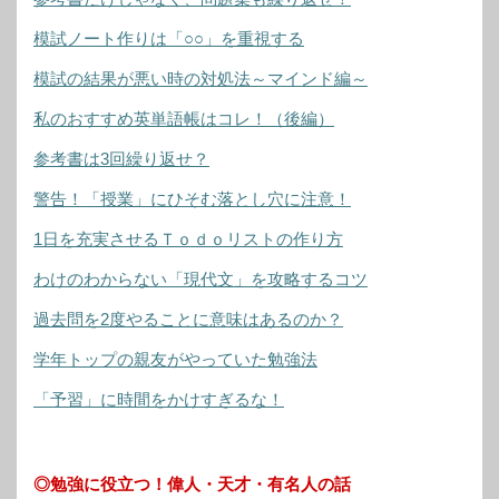
模試ノート作りは「○○」を重視する
模試の結果が悪い時の対処法～マインド編～
私のおすすめ英単語帳はコレ！（後編）
参考書は3回繰り返せ？
警告！「授業」にひそむ落とし穴に注意！
1日を充実させるＴｏｄｏリストの作り方
わけのわからない「現代文」を攻略するコツ
過去問を2度やることに意味はあるのか？
学年トップの親友がやっていた勉強法
「予習」に時間をかけすぎるな！
◎勉強に役立つ！偉人・天才・有名人の話