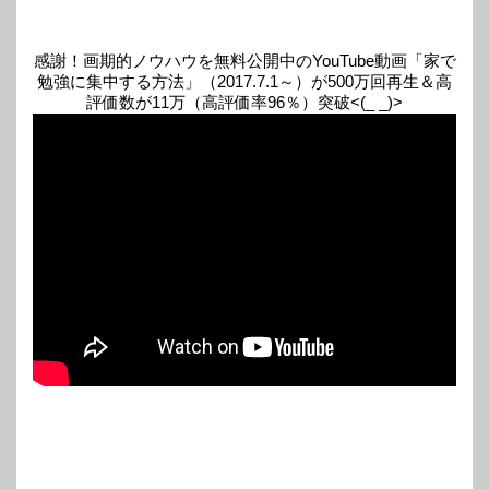
感謝！画期的ノウハウを無料公開中のYouTube動画「家で
勉強に集中する方法」（2017.7.1～）が500万回再生＆高
評価数が11万（高評価率96％）突破<(_ _)>