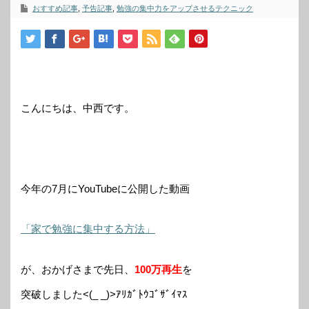
おすすめ記事
,
予告記事
,
勉強の集中力をアップさせるテクニック
こんにちは、中西です。
今年の7月にYouTubeに公開した動画
「家で勉強に集中する方法」
が、おかげさまで先日、
100万再生
を
突破しました<(_ _)>ｱﾘｶﾞﾄｳｺﾞｻﾞｲﾏｽ