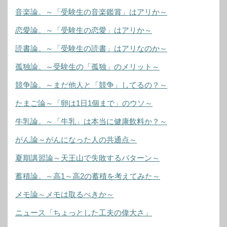
音楽論。～「受験生の音楽鑑賞」はアリか～
恋愛論。～「受験生の恋愛」はアリか～
読書論。～「受験生の読書」はアリなのか～
孤独論。～受験生の「孤独」のメリット～
競争論。～まだ他人と「競争」してるの？～
たまご論～「卵は1日1個まで」のウソ～
牛乳論。～「牛乳」は本当に健康飲料か？～
がん論～がんになった人の共通点～
夏期講習論～天王山で失敗するパターン～
蓄積論。～高1～高2の蓄積を考えてみた～
メモ論～メモは取るべきか～
ニュース「ちょっとした工夫の偉大さ」