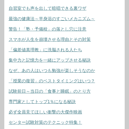
自習室でも声を出して暗唱できる裏ワザ
最強の健康法～半身浴のすごいメカニズム～
警告！「塾・予備校」の落とし穴に注意
スマホが人生を崩壊させる理由とその対策
「偏差値真理教」に洗脳される人たち
集中力と記憶力を一緒にアップさせる秘訣
なぜ、あの人はいつも勉強が楽しそうなのか
「授業の復習」のベストタイミングはいつ？
試験前日～当日の「食事と睡眠」のとり方
専門家としてトップ1％になる秘訣
必ず全員見てほしい衝撃の大傑作映画
センター試験対策のテクニック特集！