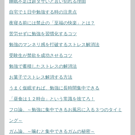
睡眠不足は超ダサいと言い切れる理由
自宅で１日中勉強する時の注意点
夜寝る前には禁止の「至福の快楽」とは？
苦労せずに勉強を習慣化するコツ
勉強のマンネリ感を打破するストレス解消法
受験生が禁欲を成功させるコツ
勉強で蓄積したストレスの解消法
お菓子でストレス解消する方法
うまく仮眠すれば、勉強に長時間集中できる
「昼食は１２時台」という常識を捨てろ！
フロ論。～勉強に集中できるお風呂に入る３つのタイミ
ング～
ガム論。～噛むと集中できるガムの秘密～