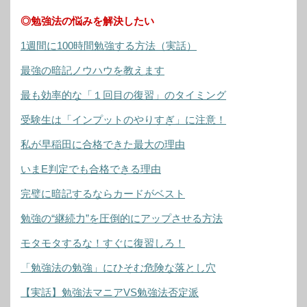
◎勉強法の悩みを解決したい
1週間に100時間勉強する方法（実話）
最強の暗記ノウハウを教えます
最も効率的な「１回目の復習」のタイミング
受験生は「インプットのやりすぎ」に注意！
私が早稲田に合格できた最大の理由
いまE判定でも合格できる理由
完璧に暗記するならカードがベスト
勉強の“継続力”を圧倒的にアップさせる方法
モタモタするな！すぐに復習しろ！
「勉強法の勉強」にひそむ危険な落とし穴
【実話】勉強法マニアVS勉強法否定派