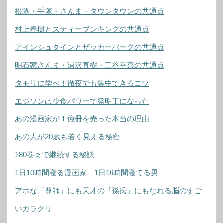
松陰・手塚・さんま・ダウンタウンの共通点
村上春樹とスティーブンキングの共通点
アインシュタインとザッカーバーグの共通点
明石家さんま・浦沢直樹・三谷幸喜の共通点
タモリに学べ！徹夜でも集中できるコツ
エジソンは少食パワーで発明王になった
あの漫画家が１億冊を売った本当の理由
あの人が20歳も若く見える秘密
180巻まで継続する秘訣
1日10時間寝る漫画家
1日16時間寝てる男
アホな「尊師」にも天才の「孫氏」にもなれる脳のすご
いカラクリ