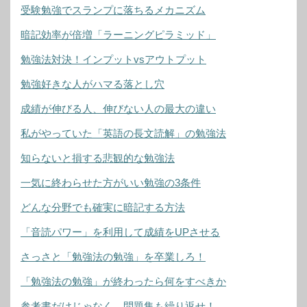
受験勉強でスランプに落ちるメカニズム
暗記効率が倍増「ラーニングピラミッド」
勉強法対決！インプットvsアウトプット
勉強好きな人がハマる落とし穴
成績が伸びる人、伸びない人の最大の違い
私がやっていた「英語の長文読解」の勉強法
知らないと損する悲観的な勉強法
一気に終わらせた方がいい勉強の3条件
どんな分野でも確実に暗記する方法
「音読パワー」を利用して成績をUPさせる
さっさと「勉強法の勉強」を卒業しろ！
「勉強法の勉強」が終わったら何をすべきか
参考書だけじゃなく、問題集も繰り返せ！