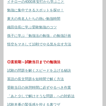
イチローの4000本安打から学ぶこと
勉強に集中できるスポットを探せ！
東大の有名人たちの熱い勉強時間
織田信長に学ぶ受験勉強のコツ
孫子に学ぶ「勉強法の勉強」の勉強計画
悟空をマネして10秒でやる気を出す方法
◎直前期～試験当日までの勉強法
試験の問題を解くスピードを上げる秘訣
英語の長文問題を短時間で解く方法
受験当日の休憩時間に必ずやるべき作業
「あと少しで解けそうな問題」への対処法
試験本番の緊張感を抑える裏ワザ