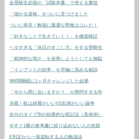
全受験生必聴の「試験本番」で使える裏技
「儲かる資格」をついに見つけました
ついに発見！勉強に最適な間食はコレだ！
「好きなことで生きていく！」を徹底検証
ヘタすぎる「休日のすごし方」をする受験生
「精神的な弱さ」を改善しようとしても無駄
「インプットの効率」を究極に高める秘訣
9時間睡眠に1ヶ月チャレンジした結果
「今から間に合いますか？」が愚問すぎる件
決着！机は綺麗がいいVS乱雑がいい論争
自分のタイプ別の効果的な暗記法（具体例）
今すぐ1冊の参考書に絞り込めない人の末路
E判定から一発逆転する人の勉強法