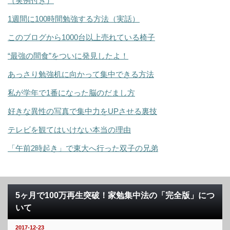
（実例付き）
1週間に100時間勉強する方法（実話）
このブログから1000台以上売れている椅子
“最強の間食”をついに発見したよ！
あっさり勉強机に向かって集中できる方法
私が学年で1番になった脳のだまし方
好きな異性の写真で集中力をUPさせる裏技
テレビを観てはいけない本当の理由
「午前2時起き」で東大へ行った双子の兄弟
5ヶ月で100万再生突破！家勉集中法の「完全版」につ
いて
2017-12-23