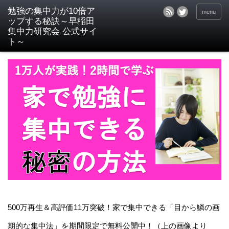
menu
500万再生＆高評価11万突破！家で集中できる「目から鱗の画
期的な集中法」を期間限定で無料公開中！（上の画像より