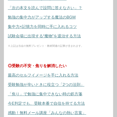
「次の本文を読んで設問に答えなさい」？
勉強の集中力がアップする魔法のBGM
集中力×記憶力を同時に手に入れるコツ
試験会場に出現する“魔物”を退治する方法
※上記は当会の無料プレゼント・教材関連の記事が含まれます。
◎受験の不安・焦りを解消したい
最高のセルフイメージを手に入れる方法
受験勉強が辛いときに役立つ「2つの法則」
「焦り」で勉強に集中できない時の処方箋
今E判定でも、受験本番で自信を持てる方法
感動！無料メール講座「みんなの熱い言葉」