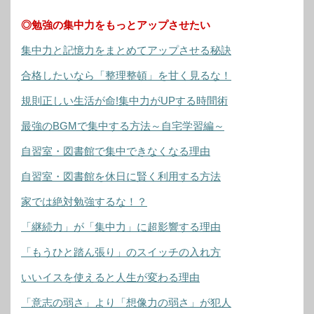
◎勉強の集中力をもっとアップさせたい
集中力と記憶力をまとめてアップさせる秘訣
合格したいなら「整理整頓」を甘く見るな！
規則正しい生活が命!集中力がUPする時間術
最強のBGMで集中する方法～自宅学習編～
自習室・図書館で集中できなくなる理由
自習室・図書館を休日に賢く利用する方法
家では絶対勉強するな！？
「継続力」が「集中力」に超影響する理由
「もうひと踏ん張り」のスイッチの入れ方
いいイスを使えると人生が変わる理由
「意志の弱さ」より「想像力の弱さ」が犯人