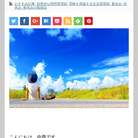
おすすめ記事
,
効率的な時間管理術
,
受験を突破する生活習慣術
,
夏休み･冬
休み･春休みの勉強法
こんにちは、中西です。