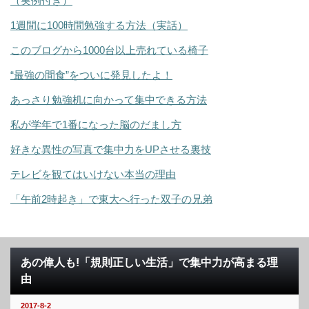
（実例付き）
1週間に100時間勉強する方法（実話）
このブログから1000台以上売れている椅子
“最強の間食”をついに発見したよ！
あっさり勉強机に向かって集中できる方法
私が学年で1番になった脳のだまし方
好きな異性の写真で集中力をUPさせる裏技
テレビを観てはいけない本当の理由
「午前2時起き」で東大へ行った双子の兄弟
あの偉人も!「規則正しい生活」で集中力が高まる理
由
2017-8-2