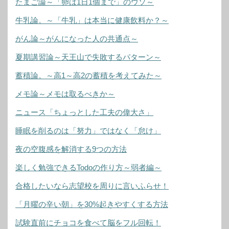
たまご論～「卵は1日1個まで」のウソ～
牛乳論。～「牛乳」は本当に健康飲料か？～
がん論～がんになった人の共通点～
夏期講習論～天王山で失敗するパターン～
蓄積論。～高1～高2の蓄積を考えてみた～
メモ論～メモは取るべきか～
ニュース「ちょっとした工夫の偉大さ」
睡眠を削るのは「努力」ではなく「怠け」
夜の空腹感を解消する9つの方法
楽しく勉強できるTodoの作り方～弱者編～
合格したいなら志望校を周りに言いふらせ！
「月曜の辛い朝」を30%起きやすくする方法
試験直前にチョコを食べて脳をフル回転！