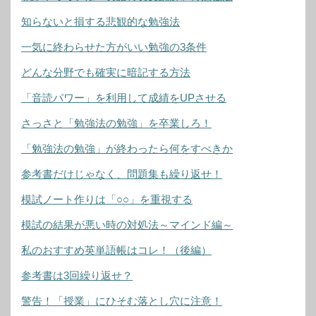
知らないと損する悲観的な勉強法
一気に終わらせた方がいい勉強の3条件
どんな分野でも確実に暗記する方法
「音読パワー」を利用して成績をUPさせる
さっさと「勉強法の勉強」を卒業しろ！
「勉強法の勉強」が終わったら何をすべきか
参考書だけじゃなく、問題集も繰り返せ！
模試ノート作りは「○○」を重視する
模試の結果が悪い時の対処法～マインド編～
私のおすすめ英単語帳はコレ！（後編）
参考書は3回繰り返せ？
警告！「授業」にひそむ落とし穴に注意！