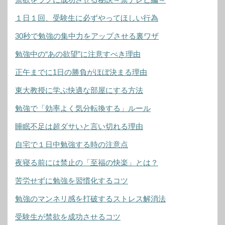
１日１回、受験生に必ずやってほしい行為
30秒で勉強の集中力をアップさせる裏ワザ
勉強中の“あの欲望”に注意すべき理由
正午までに1日の勝負がほぼ決まる理由
東大教授に学ぶ快適な部屋にする方法
勉強で「効率よく気分転換する」ルール
睡眠不足は超ダサいと言い切れる理由
自宅で１日中勉強する時の注意点
夜寝る前には禁止の「至福の快楽」とは？
苦労せずに勉強を習慣化するコツ
勉強のマンネリ感を打破するストレス解消法
受験生が禁欲を成功させるコツ