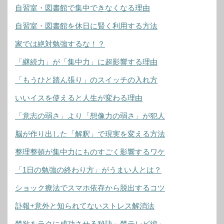
自習室・図書館で集中できなくなる理由
自習室・図書館を休日に賢く利用する方法
家では絶対勉強するな！？
「継続力」が「集中力」に超影響する理由
「もうひと踏ん張り」のスイッチの入れ方
いいイスを使えると人生が変わる理由
「意志の弱さ」より「想像力の弱さ」が犯人
脳が作り出した「解釈」で現実を変える方法
整理整頓が集中力にものすごく影響するワケ
「1日の勉強の終わり方」がうまい人とは？
ショック療法でスマホ依存から脱出するコツ
訃報+意外と知られてないストレス解消法
禁欲をラクに成功させる秘訣～禁テレビ編～