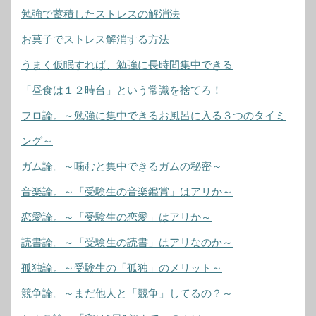
勉強で蓄積したストレスの解消法
お菓子でストレス解消する方法
うまく仮眠すれば、勉強に長時間集中できる
「昼食は１２時台」という常識を捨てろ！
フロ論。～勉強に集中できるお風呂に入る３つのタイミ
ング～
ガム論。～噛むと集中できるガムの秘密～
音楽論。～「受験生の音楽鑑賞」はアリか～
恋愛論。～「受験生の恋愛」はアリか～
読書論。～「受験生の読書」はアリなのか～
孤独論。～受験生の「孤独」のメリット～
競争論。～まだ他人と「競争」してるの？～