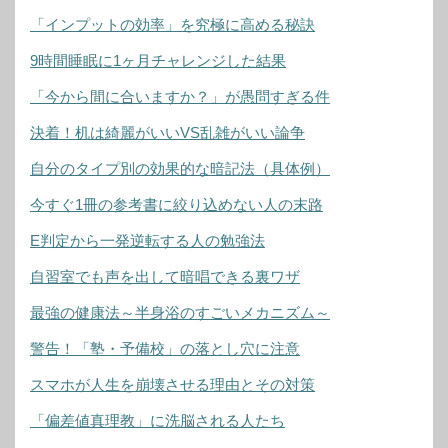
「インプットの効率」を究極に高める秘訣
9時間睡眠に1ヶ月チャレンジした結果
「今から間に合いますか？」が愚問すぎる件
決着！机は綺麗がいいVS乱雑がいい論争
自分のタイプ別の効果的な暗記法（具体例）
今すぐ1冊の参考書に絞り込めない人の末路
E判定から一発逆転する人の勉強法
自習室でも声を出して暗唱できる裏ワザ
最強の健康法～半身浴のすごいメカニズム～
警告！「塾・予備校」の落とし穴に注意
スマホが人生を崩壊させる理由とその対策
「偏差値真理教」に洗脳される人たち