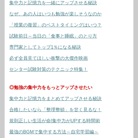
集中力と記憶力を一緒にアップさせる秘訣
なぜ、あの人はいつも勉強が楽しそうなのか
「授業の復習」のベストタイミングはいつ？
試験前日～当日の「食事と睡眠」のとり方
専門家としてトップ1％になる秘訣
必ず全員見てほしい衝撃の大傑作映画
センター試験対策のテクニック特集！
◎勉強の集中力をもっとアップさせたい
集中力と記憶力をまとめてアップさせる秘訣
合格したいなら「整理整頓」を甘く見るな！
規則正しい生活が命!集中力がUPする時間術
最強のBGMで集中する方法～自宅学習編～