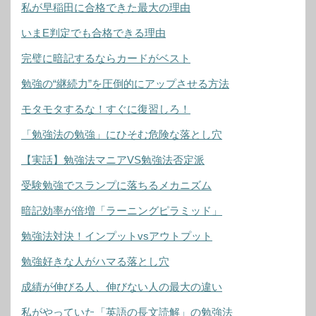
私が早稲田に合格できた最大の理由
いまE判定でも合格できる理由
完璧に暗記するならカードがベスト
勉強の“継続力”を圧倒的にアップさせる方法
モタモタするな！すぐに復習しろ！
「勉強法の勉強」にひそむ危険な落とし穴
【実話】勉強法マニアVS勉強法否定派
受験勉強でスランプに落ちるメカニズム
暗記効率が倍増「ラーニングピラミッド」
勉強法対決！インプットvsアウトプット
勉強好きな人がハマる落とし穴
成績が伸びる人、伸びない人の最大の違い
私がやっていた「英語の長文読解」の勉強法