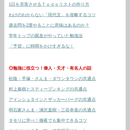
1日を充実させるＴｏｄｏリストの作り方
わけのわからない「現代文」を攻略するコツ
過去問を2度やることに意味はあるのか？
学年トップの親友がやっていた勉強法
「予習」に時間をかけすぎるな！
◎勉強に役立つ！偉人・天才・有名人の話
松陰・手塚・さんま・ダウンタウンの共通点
村上春樹とスティーブンキングの共通点
アインシュタインとザッカーバーグの共通点
明石家さんま・浦沢直樹・三谷幸喜の共通点
タモリに学べ！徹夜でも集中できるコツ