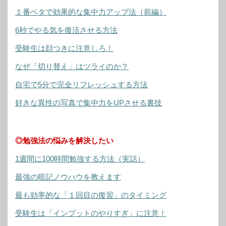
１番ベタで効果的な集中力アップ法（前編）
6秒でやる気を復活させる方法
受験生は顔つきに注意しろ！
なぜ「切り替え」はツライのか？
自宅で5分で完全リフレッシュする方法
好きな異性の写真で集中力をUPさせる裏技
◎勉強法の悩みを解決したい
1週間に100時間勉強する方法（実話）
最強の暗記ノウハウを教えます
最も効率的な「１回目の復習」のタイミング
受験生は「インプットのやりすぎ」に注意！