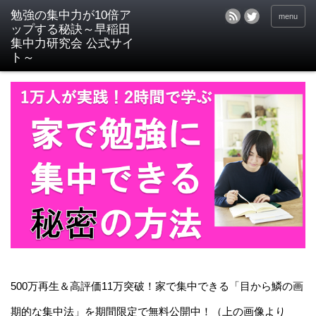
menu
500万再生＆高評価11万突破！家で集中できる「目から鱗の画
期的な集中法」を期間限定で無料公開中！（上の画像より