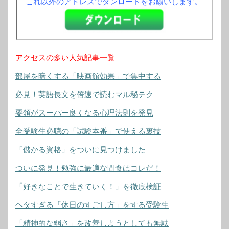
これ以外のアドレスでダンロードをお願いします。
アクセスの多い人気記事一覧
部屋を暗くする「映画館効果」で集中する
必見！英語長文を倍速で読むマル秘テク
要領がスーパー良くなる心理法則を発見
全受験生必聴の「試験本番」で使える裏技
「儲かる資格」をついに見つけました
ついに発見！勉強に最適な間食はコレだ！
「好きなことで生きていく！」を徹底検証
ヘタすぎる「休日のすごし方」をする受験生
「精神的な弱さ」を改善しようとしても無駄