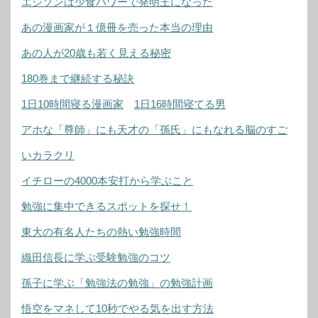
エジソンは少食パワーで発明王になった
あの漫画家が１億冊を売った本当の理由
あの人が20歳も若く見える秘密
180巻まで継続する秘訣
1日10時間寝る漫画家
1日16時間寝てる男
アホな「尊師」にも天才の「孫氏」にもなれる脳のすご
いカラクリ
イチローの4000本安打から学ぶこと
勉強に集中できるスポットを探せ！
東大の有名人たちの熱い勉強時間
織田信長に学ぶ受験勉強のコツ
孫子に学ぶ「勉強法の勉強」の勉強計画
悟空をマネして10秒でやる気を出す方法