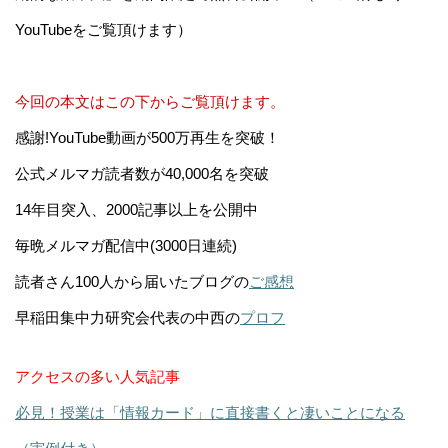
YouTubeをご覧頂けます）
今回の本文はこの下からご覧頂けます。
感謝!YouTube動画が500万再生を突破！
公式メルマガ読者数が40,000名を突破
14年目突入、2000記事以上を公開中
毎晩メルマガ配信中(3000日連続)
読者さん100人から届いたブログの
ご感想
早稲田集中力研究会代表の中西の
プロフ
アクセスの多い人気記事
必見！授業は「情報カード」に直接書くと凄いことになる