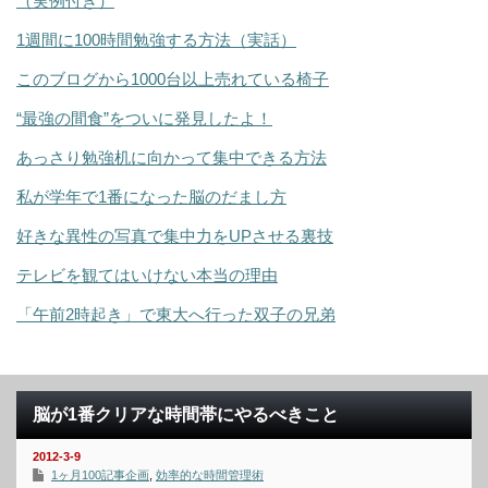
（実例付き）
1週間に100時間勉強する方法（実話）
このブログから1000台以上売れている椅子
“最強の間食”をついに発見したよ！
あっさり勉強机に向かって集中できる方法
私が学年で1番になった脳のだまし方
好きな異性の写真で集中力をUPさせる裏技
テレビを観てはいけない本当の理由
「午前2時起き」で東大へ行った双子の兄弟
脳が1番クリアな時間帯にやるべきこと
2012-3-9
1ヶ月100記事企画
,
効率的な時間管理術