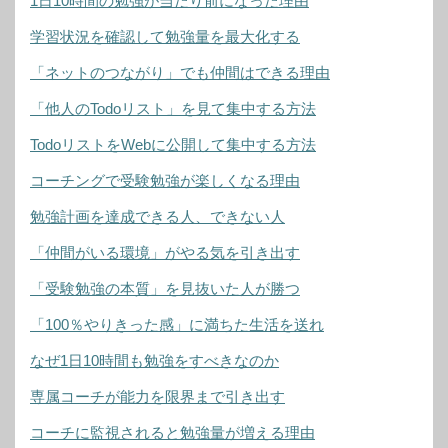
1日10時間の勉強が当たり前になった理由
学習状況を確認して勉強量を最大化する
「ネットのつながり」でも仲間はできる理由
「他人のTodoリスト」を見て集中する方法
TodoリストをWebに公開して集中する方法
コーチングで受験勉強が楽しくなる理由
勉強計画を達成できる人、できない人
「仲間がいる環境」がやる気を引き出す
「受験勉強の本質」を見抜いた人が勝つ
「100％やりきった感」に満ちた生活を送れ
なぜ1日10時間も勉強をすべきなのか
専属コーチが能力を限界まで引き出す
コーチに監視されると勉強量が増える理由