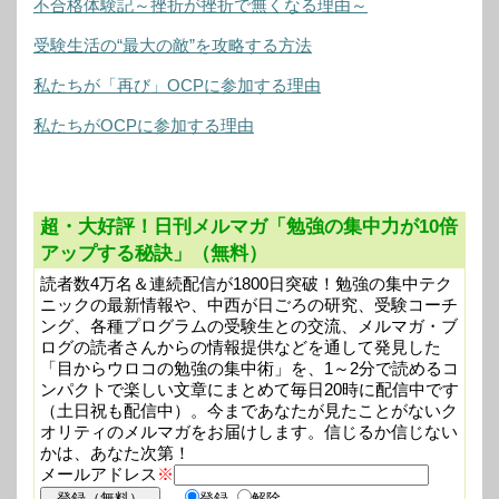
不合格体験記～挫折が挫折で無くなる理由～
受験生活の“最大の敵”を攻略する方法
私たちが「再び」OCPに参加する理由
私たちがOCPに参加する理由
超・大好評！日刊メルマガ「勉強の集中力が10倍
アップする秘訣」（無料）
読者数4万名＆連続配信が1800日突破！勉強の集中テク
ニックの最新情報や、中西が日ごろの研究、受験コーチ
ング、各種プログラムの受験生との交流、メルマガ・ブ
ログの読者さんからの情報提供などを通して発見した
「目からウロコの勉強の集中術」を、1～2分で読めるコ
ンパクトで楽しい文章にまとめて毎日20時に配信中です
（土日祝も配信中）。今まであなたが見たことがないク
オリティのメルマガをお届けします。信じるか信じない
かは、あなた次第！
メールアドレス
※
登録
解除