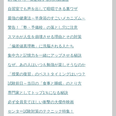
自習室でも声を出して暗唱できる裏ワザ
最強の健康法～半身浴のすごいメカニズム～
警告！「塾・予備校」の落とし穴に注意
スマホが人生を崩壊させる理由とその対策
「偏差値真理教」に洗脳される人たち
集中力と記憶力を一緒にアップさせる秘訣
なぜ、あの人はいつも勉強が楽しそうなのか
「授業の復習」のベストタイミングはいつ？
試験前日～当日の「食事と睡眠」のとり方
専門家としてトップ1％になる秘訣
必ず全員見てほしい衝撃の大傑作映画
センター試験対策のテクニック特集！