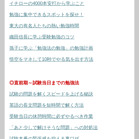
イチローの4000本安打から学ぶこと
勉強に集中できるスポットを探せ！
東大の有名人たちの熱い勉強時間
織田信長に学ぶ受験勉強のコツ
孫子に学ぶ「勉強法の勉強」の勉強計画
悟空をマネして10秒でやる気を出す方法
◎直前期～試験当日までの勉強法
試験の問題を解くスピードを上げる秘訣
英語の長文問題を短時間で解く方法
受験当日の休憩時間に必ずやるべき作業
「あと少しで解けそうな問題」への対処法
試験本番の緊張感を抑える裏ワザ