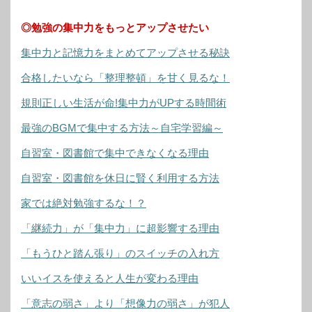
◎勉強の集中力をもっとアップさせたい
集中力と記憶力をまとめてアップさせる秘訣
合格したいなら「整理整頓」を甘く見るな！
規則正しい生活が命!集中力がUPする時間術
最強のBGMで集中する方法～自宅学習編～
自習室・図書館で集中できなくなる理由
自習室・図書館を休日に賢く利用する方法
家では絶対勉強するな！？
「継続力」が「集中力」に超影響する理由
「もうひと踏ん張り」のスイッチの入れ方
いいイスを使えると人生が変わる理由
「意志の弱さ」より「想像力の弱さ」が犯人