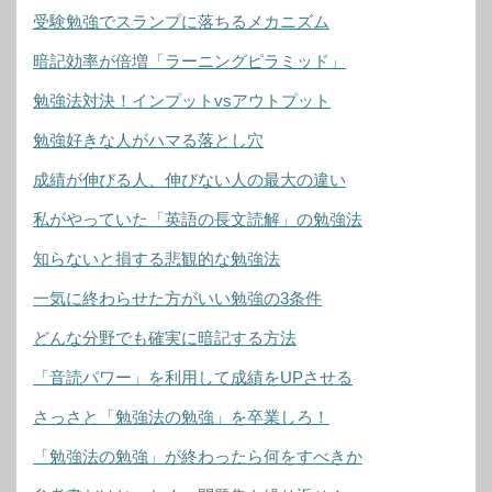
受験勉強でスランプに落ちるメカニズム
暗記効率が倍増「ラーニングピラミッド」
勉強法対決！インプットvsアウトプット
勉強好きな人がハマる落とし穴
成績が伸びる人、伸びない人の最大の違い
私がやっていた「英語の長文読解」の勉強法
知らないと損する悲観的な勉強法
一気に終わらせた方がいい勉強の3条件
どんな分野でも確実に暗記する方法
「音読パワー」を利用して成績をUPさせる
さっさと「勉強法の勉強」を卒業しろ！
「勉強法の勉強」が終わったら何をすべきか