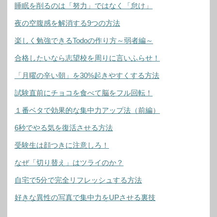
睡眠を削るのは「努力」ではなく「怠け」
夜の空腹感を解消する9つの方法
楽しく勉強できるTodoの作り方～弱者編～
合格したいなら志望校を周りに言いふらせ！
「月曜の辛い朝」を30%起きやすくする方法
試験直前にチョコを食べて脳をフル回転！
１番ベタで効果的な集中力アップ法（前編）
6秒でやる気を復活させる方法
受験生は顔つきに注意しろ！
なぜ「切り替え」はツライのか？
自宅で5分で完全リフレッシュする方法
好きな異性の写真で集中力をUPさせる裏技