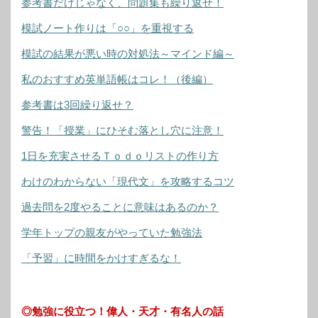
参考書だけじゃなく、問題集も繰り返せ！
模試ノート作りは「○○」を重視する
模試の結果が悪い時の対処法～マインド編～
私のおすすめ英単語帳はコレ！（後編）
参考書は3回繰り返せ？
警告！「授業」にひそむ落とし穴に注意！
1日を充実させるＴｏｄｏリストの作り方
わけのわからない「現代文」を攻略するコツ
過去問を2度やることに意味はあるのか？
学年トップの親友がやっていた勉強法
「予習」に時間をかけすぎるな！
◎勉強に役立つ！偉人・天才・有名人の話