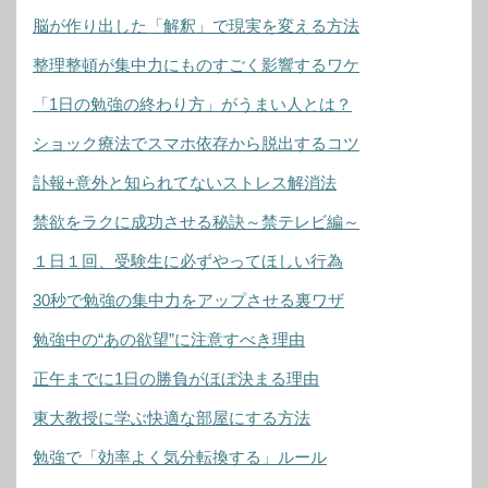
脳が作り出した「解釈」で現実を変える方法
整理整頓が集中力にものすごく影響するワケ
「1日の勉強の終わり方」がうまい人とは？
ショック療法でスマホ依存から脱出するコツ
訃報+意外と知られてないストレス解消法
禁欲をラクに成功させる秘訣～禁テレビ編～
１日１回、受験生に必ずやってほしい行為
30秒で勉強の集中力をアップさせる裏ワザ
勉強中の“あの欲望”に注意すべき理由
正午までに1日の勝負がほぼ決まる理由
東大教授に学ぶ快適な部屋にする方法
勉強で「効率よく気分転換する」ルール