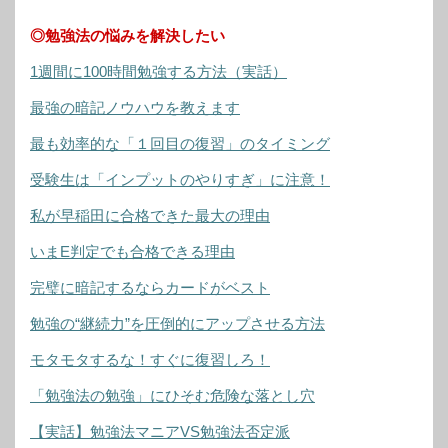
◎勉強法の悩みを解決したい
1週間に100時間勉強する方法（実話）
最強の暗記ノウハウを教えます
最も効率的な「１回目の復習」のタイミング
受験生は「インプットのやりすぎ」に注意！
私が早稲田に合格できた最大の理由
いまE判定でも合格できる理由
完璧に暗記するならカードがベスト
勉強の“継続力”を圧倒的にアップさせる方法
モタモタするな！すぐに復習しろ！
「勉強法の勉強」にひそむ危険な落とし穴
【実話】勉強法マニアVS勉強法否定派