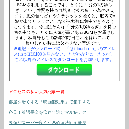
BGMを利用することです。とくに「f分の1のゆら
ぎ」という性質を持つ自然音（波の音、小鳥のさえ
ずり、風の音など）やクラシックを聴くと、脳内でα
波が出てリラックスしながら勉強に集中できるよう
になります。今回はそんな「f分の1のゆらぎ」を持つ
音の中でも、とくに人気が高いあるBGMをお届けし
ます。私自身もこの数年間毎日これを聴いていて、
集中したい時には欠かせない音源です。
※追記：ダウンロード時、「@icloud.com」のアドレ
スにはほぼ100％届かないことがわかりましたので、
これ以外のアドレスでダンロードをお願いします。
アクセスの多い人気記事一覧
部屋を暗くする「映画館効果」で集中する
必見！英語長文を倍速で読むマル秘テク
要領がスーパー良くなる心理法則を発見