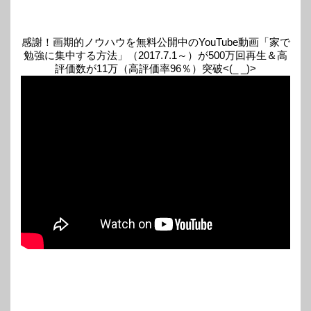
感謝！画期的ノウハウを無料公開中のYouTube動画「家で
勉強に集中する方法」（2017.7.1～）が500万回再生＆高
評価数が11万（高評価率96％）突破<(_ _)>