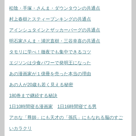
松陰・手塚・さんま・ダウンタウンの共通点
村上春樹とスティーブンキングの共通点
アインシュタインとザッカーバーグの共通点
明石家さんま・浦沢直樹・三谷幸喜の共通点
タモリに学べ！徹夜でも集中できるコツ
エジソンは少食パワーで発明王になった
あの漫画家が１億冊を売った本当の理由
あの人が20歳も若く見える秘密
180巻まで継続する秘訣
1日10時間寝る漫画家
1日16時間寝てる男
アホな「尊師」にも天才の「孫氏」にもなれる脳のすご
いカラクリ