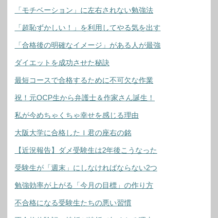
「モチベーション」に左右されない勉強法
「超恥ずかしい！」を利用してやる気を出す
「合格後の明確なイメージ」がある人が最強
ダイエットを成功させた秘訣
最短コースで合格するために不可欠な作業
祝！元OCP生から弁護士＆作家さん誕生！
私が今めちゃくちゃ幸せを感じる理由
大阪大学に合格したＩ君の座右の銘
【近況報告】ダメ受験生は2年後こうなった
受験生が「週末」にしなければならない2つ
勉強効率が上がる「今月の目標」の作り方
不合格になる受験生たちの悪い習慣