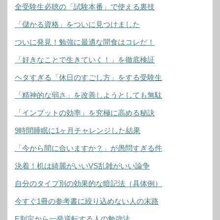
全受験生必聴の「試験本番」で使える裏技
「儲かる資格」をついに見つけました
ついに発見！勉強に最適な間食はコレだ！
「好きなことで生きていく！」を徹底検証
ヘタすぎる「休日のすごし方」をする受験生
「精神的な弱さ」を改善しようとしても無駄
「インプットの効率」を究極に高める秘訣
9時間睡眠に1ヶ月チャレンジした結果
「今から間に合いますか？」が愚問すぎる件
決着！机は綺麗がいいVS乱雑がいい論争
自分のタイプ別の効果的な暗記法（具体例）
今すぐ1冊の参考書に絞り込めない人の末路
E判定から一発逆転する人の勉強法