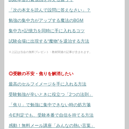
「次の本文を読んで設問に答えなさい」？
勉強の集中力がアップする魔法のBGM
集中力×記憶力を同時に手に入れるコツ
試験会場に出現する“魔物”を退治する方法
※上記は当会の無料プレゼント・教材関連の記事が含まれます。
◎受験の不安・焦りを解消したい
最高のセルフイメージを手に入れる方法
受験勉強が辛いときに役立つ「2つの法則」
「焦り」で勉強に集中できない時の処方箋
今E判定でも、受験本番で自信を持てる方法
感動！無料メール講座「みんなの熱い言葉」