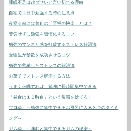
睡眠不足は超ダサいと言い切れる理由
自宅で１日中勉強する時の注意点
夜寝る前には禁止の「至福の快楽」とは？
苦労せずに勉強を習慣化するコツ
勉強のマンネリ感を打破するストレス解消法
受験生が禁欲を成功させるコツ
勉強で蓄積したストレスの解消法
お菓子でストレス解消する方法
うまく仮眠すれば、勉強に長時間集中できる
「昼食は１２時台」という常識を捨てろ！
フロ論。～勉強に集中できるお風呂に入る３つのタイミ
ング～
ガム論。～噛むと集中できるガムの秘密～