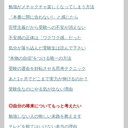
勉強がメチャクチャ楽しくなってしまう方法
「本番に間に合わない!」と感じたら
完璧主義だから受験への不安が消えない
不安感の正体は「ワクワク感」だった
気分が落ち込んだ受験生は読んで下さい
“本物の自信”をつける唯一の方法
受験の運命を好転させる思考テクニック
あと1ヶ月でどこまで実力が伸びるのか？
受験生なのにやる気が出ない理由
◎自分の将来についてもっと考えたい
勉強しない人の怖しい末路を教えます
テレビを観てはいけない本当の理由