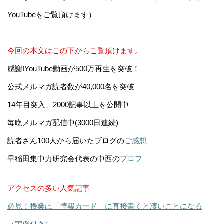
YouTubeをご覧頂けます）
今回の本文はこの下からご覧頂けます。
感謝!YouTube動画が500万再生を突破！
公式メルマガ読者数が40,000名を突破
14年目突入、2000記事以上を公開中
毎晩メルマガ配信中(3000日連続)
読者さん100人から届いたブログの
ご感想
早稲田集中力研究会代表の中西の
プロフ
アクセスの多い人気記事
必見！授業は「情報カード」に直接書くと凄いことになる