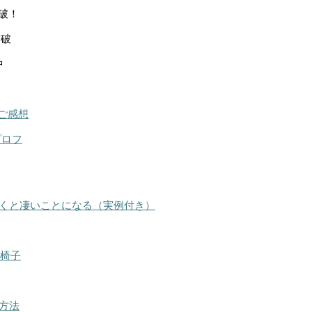
突破！
突破
中
ご感想
プロフ
くと凄いことになる（実例付き）
る椅子
方法