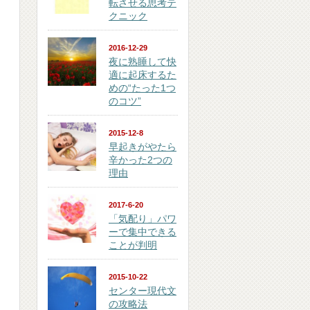
転させる思考テ
クニック
2016-12-29
夜に熟睡して快
適に起床するた
めの“たった1つ
のコツ”
2015-12-8
早起きがやたら
辛かった2つの
理由
2017-6-20
「気配り」パワ
ーで集中できる
ことが判明
2015-10-22
センター現代文
の攻略法