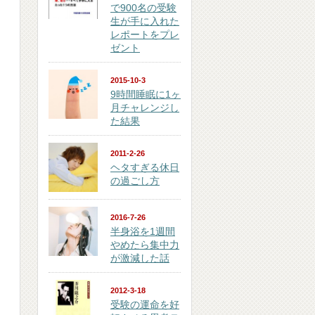
で900名の受験
生が手に入れた
レポートをプレ
ゼント
2015-10-3
9時間睡眠に1ヶ
月チャレンジし
た結果
2011-2-26
ヘタすぎる休日
の過ごし方
2016-7-26
半身浴を1週間
やめたら集中力
が激減した話
2012-3-18
受験の運命を好