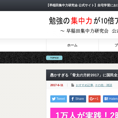
【早稲田集中力研究会 公式サイト】自宅学習にお
ホーム
プ
愚かすぎる「骨太の方針2017」に国民
2017-6-11
おすすめ記事
,
その他・雑談
Tweet
Share
+1
Haten