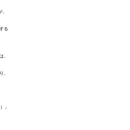
が、
する
は、
り、
制）」