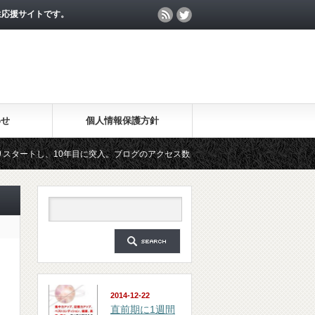
生応援サイトです。
わせ
個人情報保護方針
、10年目に突入。ブログのアクセス数が月間25万PV、公開記事数が2000記事を突
マガジン「勉強の集中力が10倍アップする秘訣」は、2018年6月に総読者数が4万人
2014-12-22
直前期に1週間