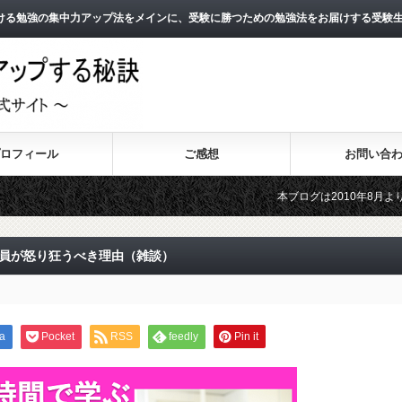
ける勉強の集中力アップ法をメインに、受験に勝つための勉強法をお届けする受験
ロフィール
ご感想
お問い合
本ブログは2010年8月よりスタートし
2011年3月よりスタートした無料メール
全員が怒り狂うべき理由（雑談）
a
Pocket
RSS
feedly
Pin it