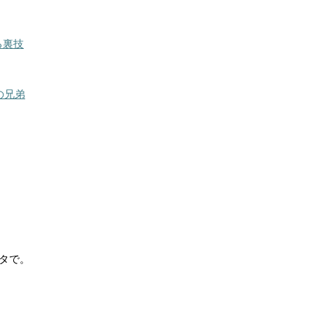
る裏技
の兄弟
タで。