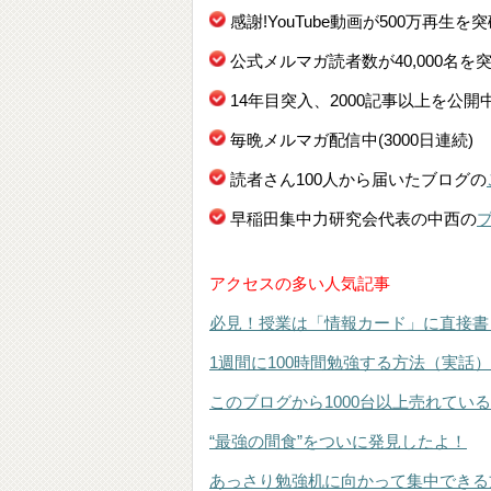
感謝!YouTube動画が500万再生を
公式メルマガ読者数が40,000名を
14年目突入、2000記事以上を公開
毎晩メルマガ配信中(3000日連続)
読者さん100人から届いたブログの
早稲田集中力研究会代表の中西の
アクセスの多い人気記事
必見！授業は「情報カード」に直接書
1週間に100時間勉強する方法（実話）
このブログから1000台以上売れてい
“最強の間食”をついに発見したよ！
あっさり勉強机に向かって集中できる