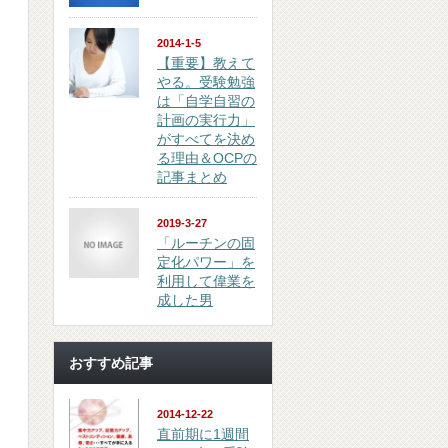
2014-1-5
【重要】教えて
やる。受験勉強
は「自学自習の
計画の実行力」
がすべてを決め
る理由＆OCPの
記事まとめ
2019-3-27
「ルーチンの固
定化パワー」を
利用して偉業を
成した男
おすすめ記事
2014-12-22
直前期に1週間