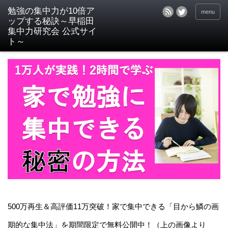
menu
500万再生＆高評価11万突破！家で集中できる「目から鱗の画
期的な集中法」を期間限定で無料公開中！（上の画像より