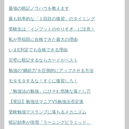
最強の暗記ノウハウを教えます
最も効率的な「１回目の復習」のタイミング
受験生は「インプットのやりすぎ」に注意！
私が早稲田に合格できた最大の理由
いまE判定でも合格できる理由
完璧に暗記するならカードがベスト
勉強の“継続力”を圧倒的にアップさせる方法
モタモタするな！すぐに復習しろ！
「勉強法の勉強」にひそむ危険な落とし穴
【実話】勉強法マニアVS勉強法否定派
受験勉強でスランプに落ちるメカニズム
暗記効率が倍増「ラーニングピラミッド」