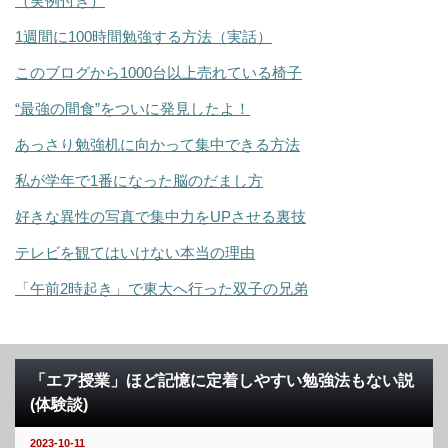
（実例付き）
1週間に100時間勉強する方法（実話）
このブログから1000台以上売れている椅子
“最強の間食”をついに発見したよ！
あっさり勉強机に向かって集中できる方法
私が学年で1番になった脳のだまし方
好きな異性の写真で集中力をUPさせる裏技
テレビを観てはいけない本当の理由
「午前2時起き」で東大へ行った双子の兄弟
「エア授業」ほど記憶に定着しやすい勉強法もない説
(体験談)
2023-10-11