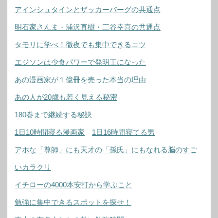
アインシュタインとザッカーバーグの共通点
明石家さんま・浦沢直樹・三谷幸喜の共通点
タモリに学べ！徹夜でも集中できるコツ
エジソンは少食パワーで発明王になった
あの漫画家が１億冊を売った本当の理由
あの人が20歳も若く見える秘密
180巻まで継続する秘訣
1日10時間寝る漫画家
1日16時間寝てる男
アホな「尊師」にも天才の「孫氏」にもなれる脳のすご
いカラクリ
イチローの4000本安打から学ぶこと
勉強に集中できるスポットを探せ！