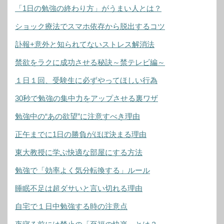
「1日の勉強の終わり方」がうまい人とは？
ショック療法でスマホ依存から脱出するコツ
訃報+意外と知られてないストレス解消法
禁欲をラクに成功させる秘訣～禁テレビ編～
１日１回、受験生に必ずやってほしい行為
30秒で勉強の集中力をアップさせる裏ワザ
勉強中の“あの欲望”に注意すべき理由
正午までに1日の勝負がほぼ決まる理由
東大教授に学ぶ快適な部屋にする方法
勉強で「効率よく気分転換する」ルール
睡眠不足は超ダサいと言い切れる理由
自宅で１日中勉強する時の注意点