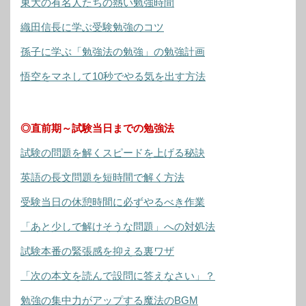
東大の有名人たちの熱い勉強時間
織田信長に学ぶ受験勉強のコツ
孫子に学ぶ「勉強法の勉強」の勉強計画
悟空をマネして10秒でやる気を出す方法
◎直前期～試験当日までの勉強法
試験の問題を解くスピードを上げる秘訣
英語の長文問題を短時間で解く方法
受験当日の休憩時間に必ずやるべき作業
「あと少しで解けそうな問題」への対処法
試験本番の緊張感を抑える裏ワザ
「次の本文を読んで設問に答えなさい」？
勉強の集中力がアップする魔法のBGM