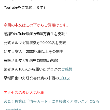
YouTubeをご覧頂けます）
今回の本文はこの下からご覧頂けます。
感謝!YouTube動画が500万再生を突破！
公式メルマガ読者数が40,000名を突破
14年目突入、2000記事以上を公開中
毎晩メルマガ配信中(3000日連続)
読者さん100人から届いたブログの
ご感想
早稲田集中力研究会代表の中西の
プロフ
アクセスの多い人気記事
必見！授業は「情報カード」に直接書くと凄いことになる