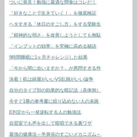
ついに発見！勉強に最適な間食はコレだ！
「好きなことで生きていく！」を徹底検証
ヘタすぎる「休日のすごし方」をする受験生
「精神的な弱さ」を改善しようとしても無駄
「インプットの効率」を究極に高める秘訣
9時間睡眠に1ヶ月チャレンジした結果
「今から間に合いますか？」が愚問すぎる件
決着！机は綺麗がいいVS乱雑がいい論争
自分のタイプ別の効果的な暗記法（具体例）
今すぐ1冊の参考書に絞り込めない人の末路
E判定から一発逆転する人の勉強法
自習室でも声を出して暗唱できる裏ワザ
最強の健康法～半身浴のすごいメカニズム～