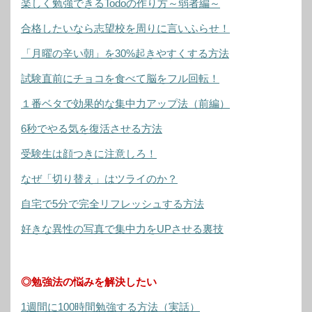
楽しく勉強できるTodoの作り方～弱者編～
合格したいなら志望校を周りに言いふらせ！
「月曜の辛い朝」を30%起きやすくする方法
試験直前にチョコを食べて脳をフル回転！
１番ベタで効果的な集中力アップ法（前編）
6秒でやる気を復活させる方法
受験生は顔つきに注意しろ！
なぜ「切り替え」はツライのか？
自宅で5分で完全リフレッシュする方法
好きな異性の写真で集中力をUPさせる裏技
◎勉強法の悩みを解決したい
1週間に100時間勉強する方法（実話）