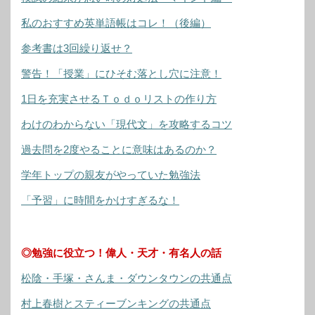
私のおすすめ英単語帳はコレ！（後編）
参考書は3回繰り返せ？
警告！「授業」にひそむ落とし穴に注意！
1日を充実させるＴｏｄｏリストの作り方
わけのわからない「現代文」を攻略するコツ
過去問を2度やることに意味はあるのか？
学年トップの親友がやっていた勉強法
「予習」に時間をかけすぎるな！
◎勉強に役立つ！偉人・天才・有名人の話
松陰・手塚・さんま・ダウンタウンの共通点
村上春樹とスティーブンキングの共通点