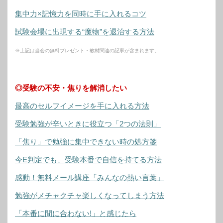
集中力×記憶力を同時に手に入れるコツ
試験会場に出現する“魔物”を退治する方法
※上記は当会の無料プレゼント・教材関連の記事が含まれます。
◎受験の不安・焦りを解消したい
最高のセルフイメージを手に入れる方法
受験勉強が辛いときに役立つ「2つの法則」
「焦り」で勉強に集中できない時の処方箋
今E判定でも、受験本番で自信を持てる方法
感動！無料メール講座「みんなの熱い言葉」
勉強がメチャクチャ楽しくなってしまう方法
「本番に間に合わない!」と感じたら