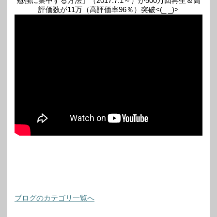
勉強に集中する方法」（2017.7.1～）が500万回再生＆高
評価数が11万（高評価率96％）突破<(_ _)>
ブログのカテゴリ一覧へ