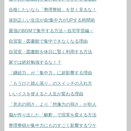
合格したいなら「整理整頓」を甘く見るな！
規則正しい生活が命!集中力がUPする時間術
最強のBGMで集中する方法～自宅学習編～
自習室・図書館で集中できなくなる理由
自習室・図書館を休日に賢く利用する方法
家では絶対勉強するな！？
「継続力」が「集中力」に超影響する理由
「もうひと踏ん張り」のスイッチの入れ方
いいイスを使えると人生が変わる理由
「意志の弱さ」より「想像力の弱さ」が犯人
脳が作り出した「解釈」で現実を変える方法
整理整頓が集中力にものすごく影響するワケ