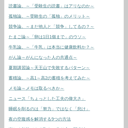
読書論。～「受験生の読書」はアリなのか～
孤独論。～受験生の「孤独」のメリット～
競争論。～まだ他人と「競争」してるの？～
たまご論～「卵は1日1個まで」のウソ～
牛乳論。～「牛乳」は本当に健康飲料か？～
がん論～がんになった人の共通点～
夏期講習論～天王山で失敗するパターン～
蓄積論。～高1～高2の蓄積を考えてみた～
メモ論～メモは取るべきか～
ニュース「ちょっとした工夫の偉大さ」
睡眠を削るのは「努力」ではなく「怠け」
夜の空腹感を解消する9つの方法