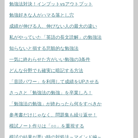
勉強法対決！インプットvsアウトプット
勉強好きな人がハマる落とし穴
成績が伸びる人、伸びない人の最大の違い
私がやっていた「英語の長文読解」の勉強法
知らないと損する悲観的な勉強法
一気に終わらせた方がいい勉強の3条件
どんな分野でも確実に暗記する方法
「音読パワー」を利用して成績をUPさせる
さっさと「勉強法の勉強」を卒業しろ！
「勉強法の勉強」が終わったら何をすべきか
参考書だけじゃなく、問題集も繰り返せ！
模試ノート作りは「○○」を重視する
模試の結果が悪い時の対処法～マインド編～