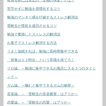
夜寝る前には禁止の「至福の快楽」とは？
苦労せずに勉強を習慣化するコツ
勉強のマンネリ感を打破するストレス解消法
受験生が禁欲を成功させるコツ
勉強で蓄積したストレスの解消法
お菓子でストレス解消する方法
うまく仮眠すれば、勉強に長時間集中できる
「昼食は１２時台」という常識を捨てろ！
フロ論。～勉強に集中できるお風呂に入る３つのタイミ
ング～
ガム論。～噛むと集中できるガムの秘密～
音楽論。～「受験生の音楽鑑賞」はアリか～
恋愛論。～「受験生の恋愛」はアリか～