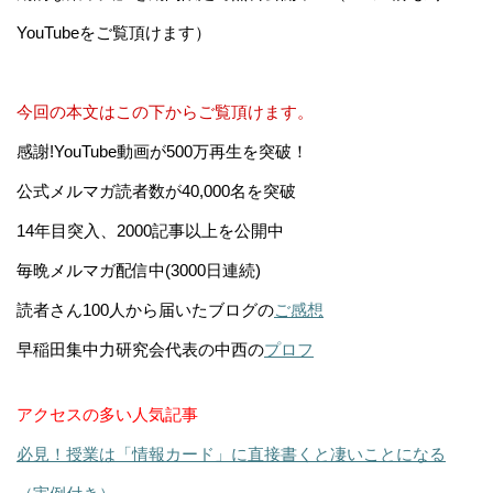
YouTubeをご覧頂けます）
今回の本文はこの下からご覧頂けます。
感謝!YouTube動画が500万再生を突破！
公式メルマガ読者数が40,000名を突破
14年目突入、2000記事以上を公開中
毎晩メルマガ配信中(3000日連続)
読者さん100人から届いたブログの
ご感想
早稲田集中力研究会代表の中西の
プロフ
アクセスの多い人気記事
必見！授業は「情報カード」に直接書くと凄いことになる