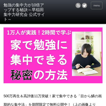
menu
500万再生＆高評価11万突破！家で集中できる「目から鱗の画
期的な集中法」を期間限定で無料公開中！（上の画像より