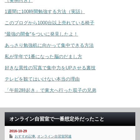
（実例付き）
1週間に100時間勉強する方法（実話）
このブログから1000台以上売れている椅子
“最強の間食”をついに発見したよ！
あっさり勉強机に向かって集中できる方法
私が学年で1番になった脳のだまし方
好きな異性の写真で集中力をUPさせる裏技
テレビを観てはいけない本当の理由
「午前2時起き」で東大へ行った双子の兄弟
オンライン自習室で一番想定外だったこと
2016-10-29
おすすめ記事
,
オンライン自習室関連