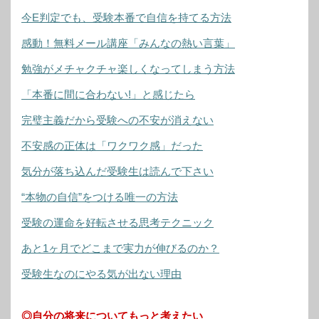
今E判定でも、受験本番で自信を持てる方法
感動！無料メール講座「みんなの熱い言葉」
勉強がメチャクチャ楽しくなってしまう方法
「本番に間に合わない!」と感じたら
完璧主義だから受験への不安が消えない
不安感の正体は「ワクワク感」だった
気分が落ち込んだ受験生は読んで下さい
“本物の自信”をつける唯一の方法
受験の運命を好転させる思考テクニック
あと1ヶ月でどこまで実力が伸びるのか？
受験生なのにやる気が出ない理由
◎自分の将来についてもっと考えたい