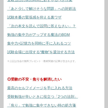
「あと少しで解けそうな問題」への対処法
試験本番の緊張感を抑える裏ワザ
「次の本文を読んで設問に答えなさい」？
勉強の集中力がアップする魔法のBGM
集中力×記憶力を同時に手に入れるコツ
試験会場に出現する“魔物”を退治する方法
※上記は当会の無料プレゼント・教材関連の記事が含まれます。
◎受験の不安・焦りを解消したい
最高のセルフイメージを手に入れる方法
受験勉強が辛いときに役立つ「2つの法則」
「焦り」で勉強に集中できない時の処方箋