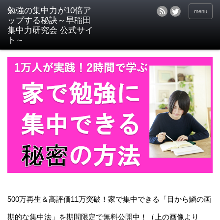
menu
500万再生＆高評価11万突破！家で集中できる「目から鱗の画
期的な集中法」を期間限定で無料公開中！（上の画像より