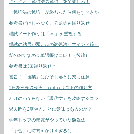
さっさと「勉強法の勉強」を卒業しろ！
「勉強法の勉強」が終わったら何をすべきか
参考書だけじゃなく、問題集も繰り返せ！
模試ノート作りは「○○」を重視する
模試の結果が悪い時の対処法～マインド編～
私のおすすめ英単語帳はコレ！（後編）
参考書は3回繰り返せ？
警告！「授業」にひそむ落とし穴に注意！
1日を充実させるＴｏｄｏリストの作り方
わけのわからない「現代文」を攻略するコツ
過去問を2度やることに意味はあるのか？
学年トップの親友がやっていた勉強法
「予習」に時間をかけすぎるな！