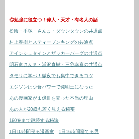
◎勉強に役立つ！偉人・天才・有名人の話
松陰・手塚・さんま・ダウンタウンの共通点
村上春樹とスティーブンキングの共通点
アインシュタインとザッカーバーグの共通点
明石家さんま・浦沢直樹・三谷幸喜の共通点
タモリに学べ！徹夜でも集中できるコツ
エジソンは少食パワーで発明王になった
あの漫画家が１億冊を売った本当の理由
あの人が20歳も若く見える秘密
180巻まで継続する秘訣
1日10時間寝る漫画家
1日16時間寝てる男