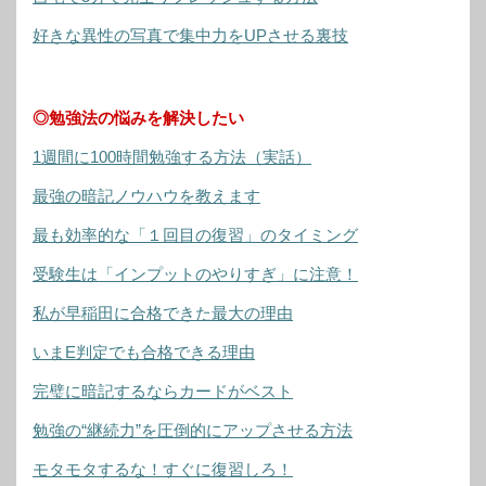
好きな異性の写真で集中力をUPさせる裏技
◎勉強法の悩みを解決したい
1週間に100時間勉強する方法（実話）
最強の暗記ノウハウを教えます
最も効率的な「１回目の復習」のタイミング
受験生は「インプットのやりすぎ」に注意！
私が早稲田に合格できた最大の理由
いまE判定でも合格できる理由
完璧に暗記するならカードがベスト
勉強の“継続力”を圧倒的にアップさせる方法
モタモタするな！すぐに復習しろ！