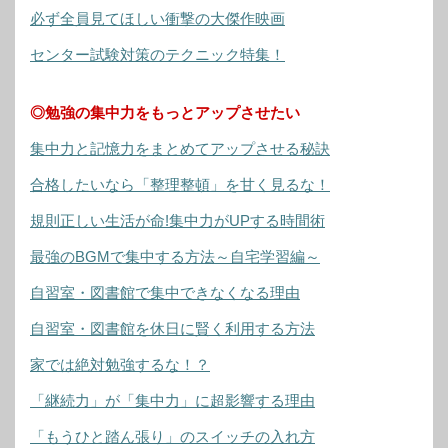
必ず全員見てほしい衝撃の大傑作映画
センター試験対策のテクニック特集！
◎勉強の集中力をもっとアップさせたい
集中力と記憶力をまとめてアップさせる秘訣
合格したいなら「整理整頓」を甘く見るな！
規則正しい生活が命!集中力がUPする時間術
最強のBGMで集中する方法～自宅学習編～
自習室・図書館で集中できなくなる理由
自習室・図書館を休日に賢く利用する方法
家では絶対勉強するな！？
「継続力」が「集中力」に超影響する理由
「もうひと踏ん張り」のスイッチの入れ方