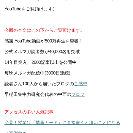
YouTubeをご覧頂けます）
今回の本文はこの下からご覧頂けます。
感謝!YouTube動画が500万再生を突破！
公式メルマガ読者数が40,000名を突破
14年目突入、2000記事以上を公開中
毎晩メルマガ配信中(3000日連続)
読者さん100人から届いたブログの
ご感想
早稲田集中力研究会代表の中西の
プロフ
アクセスの多い人気記事
必見！授業は「情報カード」に直接書くと凄いことになる