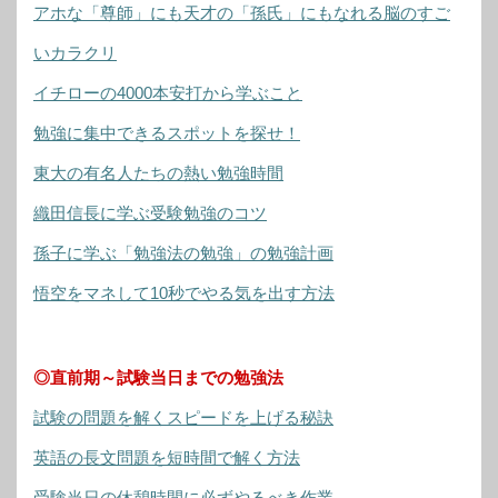
アホな「尊師」にも天才の「孫氏」にもなれる脳のすご
いカラクリ
イチローの4000本安打から学ぶこと
勉強に集中できるスポットを探せ！
東大の有名人たちの熱い勉強時間
織田信長に学ぶ受験勉強のコツ
孫子に学ぶ「勉強法の勉強」の勉強計画
悟空をマネして10秒でやる気を出す方法
◎直前期～試験当日までの勉強法
試験の問題を解くスピードを上げる秘訣
英語の長文問題を短時間で解く方法
受験当日の休憩時間に必ずやるべき作業