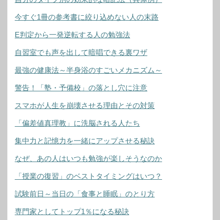
今すぐ1冊の参考書に絞り込めない人の末路
E判定から一発逆転する人の勉強法
自習室でも声を出して暗唱できる裏ワザ
最強の健康法～半身浴のすごいメカニズム～
警告！「塾・予備校」の落とし穴に注意
スマホが人生を崩壊させる理由とその対策
「偏差値真理教」に洗脳される人たち
集中力と記憶力を一緒にアップさせる秘訣
なぜ、あの人はいつも勉強が楽しそうなのか
「授業の復習」のベストタイミングはいつ？
試験前日～当日の「食事と睡眠」のとり方
専門家としてトップ1％になる秘訣