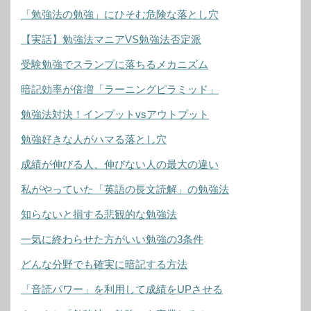
「勉強法の勉強」にひそむ危険な落とし穴
【実話】勉強法マニアVS勉強法否定派
受験勉強でスランプに落ちるメカニズム
暗記効率が倍増「ラーニングピラミッド」
勉強法対決！インプットvsアウトプット
勉強好きな人がハマる落とし穴
成績が伸びる人、伸びない人の最大の違い
私がやっていた「英語の長文読解」の勉強法
知らないと損する悲観的な勉強法
一気に終わらせた方がいい勉強の3条件
どんな分野でも確実に暗記する方法
「音読パワー」を利用して成績をUPさせる