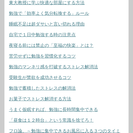
東大教授に学ぶ快適な部屋にする方法
勉強で「効率よく気分転換する」ルール
睡眠不足は超ダサいと言い切れる理由
自宅で１日中勉強する時の注意点
夜寝る前には禁止の「至福の快楽」とは？
苦労せずに勉強を習慣化するコツ
勉強のマンネリ感を打破するストレス解消法
受験生が禁欲を成功させるコツ
勉強で蓄積したストレスの解消法
お菓子でストレス解消する方法
うまく仮眠すれば、勉強に長時間集中できる
「昼食は１２時台」という常識を捨てろ！
フロ論。～勉強に集中できるお風呂に入る３つのタイミ