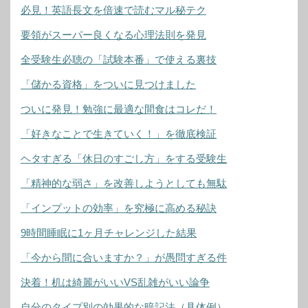
必見！英語長文を倍速で読むマル秘テク
要領がスーパー良くなる心理法則を発見
全受験生必聴の「試験本番」で使える裏技
「儲かる資格」をついに見つけました
ついに発見！勉強に最適な間食はコレだ！
「好きなことで生きていく！」を徹底検証
ヘタすぎる「休日のすごし方」をする受験生
「精神的な弱さ」を改善しようとしても無駄
「インプットの効率」を究極に高める秘訣
9時間睡眠に1ヶ月チャレンジした結果
「今から間に合いますか？」が愚問すぎる件
決着！机は綺麗がいいVS乱雑がいい論争
自分のタイプ別の効果的な暗記法（具体例）