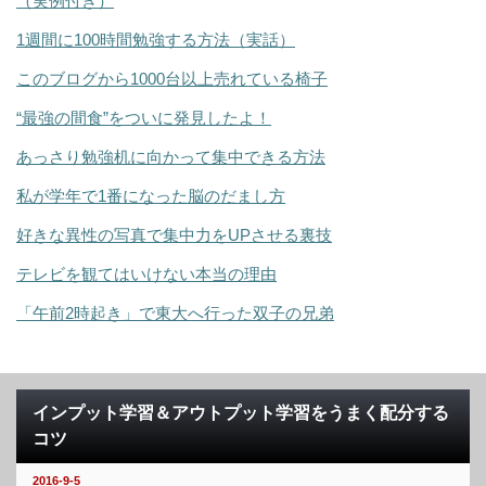
（実例付き）
1週間に100時間勉強する方法（実話）
このブログから1000台以上売れている椅子
“最強の間食”をついに発見したよ！
あっさり勉強机に向かって集中できる方法
私が学年で1番になった脳のだまし方
好きな異性の写真で集中力をUPさせる裏技
テレビを観てはいけない本当の理由
「午前2時起き」で東大へ行った双子の兄弟
インプット学習＆アウトプット学習をうまく配分する
コツ
2016-9-5