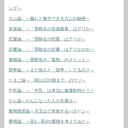
ング～
ガム論。～噛むと集中できるガムの秘密～
音楽論。～「受験生の音楽鑑賞」はアリか～
恋愛論。～「受験生の恋愛」はアリか～
読書論。～「受験生の読書」はアリなのか～
孤独論。～受験生の「孤独」のメリット～
競争論。～まだ他人と「競争」してるの？～
たまご論～「卵は1日1個まで」のウソ～
牛乳論。～「牛乳」は本当に健康飲料か？～
がん論～がんになった人の共通点～
夏期講習論～天王山で失敗するパターン～
蓄積論。～高1～高2の蓄積を考えてみた～