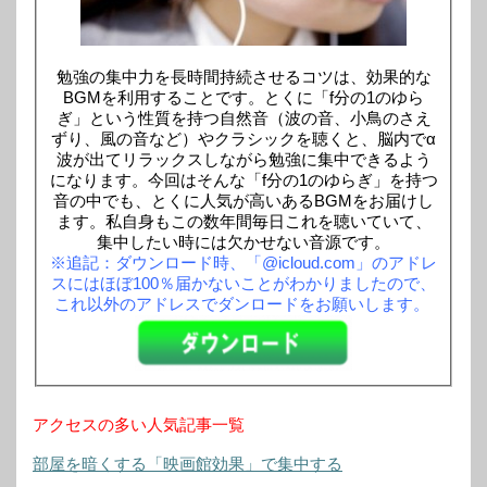
勉強の集中力を長時間持続させるコツは、効果的な
BGMを利用することです。とくに「f分の1のゆら
ぎ」という性質を持つ自然音（波の音、小鳥のさえ
ずり、風の音など）やクラシックを聴くと、脳内でα
波が出てリラックスしながら勉強に集中できるよう
になります。今回はそんな「f分の1のゆらぎ」を持つ
音の中でも、とくに人気が高いあるBGMをお届けし
ます。私自身もこの数年間毎日これを聴いていて、
集中したい時には欠かせない音源です。
※追記：ダウンロード時、「@icloud.com」のアドレ
スにはほぼ100％届かないことがわかりましたので、
これ以外のアドレスでダンロードをお願いします。
アクセスの多い人気記事一覧
部屋を暗くする「映画館効果」で集中する