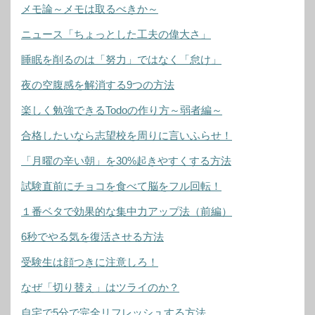
メモ論～メモは取るべきか～
ニュース「ちょっとした工夫の偉大さ」
睡眠を削るのは「努力」ではなく「怠け」
夜の空腹感を解消する9つの方法
楽しく勉強できるTodoの作り方～弱者編～
合格したいなら志望校を周りに言いふらせ！
「月曜の辛い朝」を30%起きやすくする方法
試験直前にチョコを食べて脳をフル回転！
１番ベタで効果的な集中力アップ法（前編）
6秒でやる気を復活させる方法
受験生は顔つきに注意しろ！
なぜ「切り替え」はツライのか？
自宅で5分で完全リフレッシュする方法