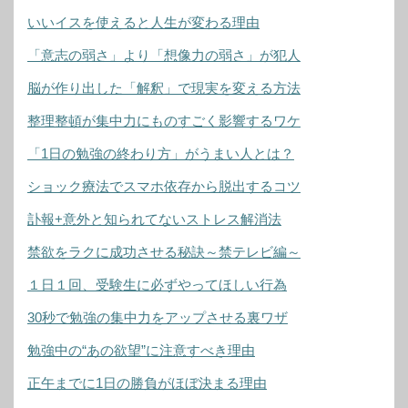
いいイスを使えると人生が変わる理由
「意志の弱さ」より「想像力の弱さ」が犯人
脳が作り出した「解釈」で現実を変える方法
整理整頓が集中力にものすごく影響するワケ
「1日の勉強の終わり方」がうまい人とは？
ショック療法でスマホ依存から脱出するコツ
訃報+意外と知られてないストレス解消法
禁欲をラクに成功させる秘訣～禁テレビ編～
１日１回、受験生に必ずやってほしい行為
30秒で勉強の集中力をアップさせる裏ワザ
勉強中の“あの欲望”に注意すべき理由
正午までに1日の勝負がほぼ決まる理由