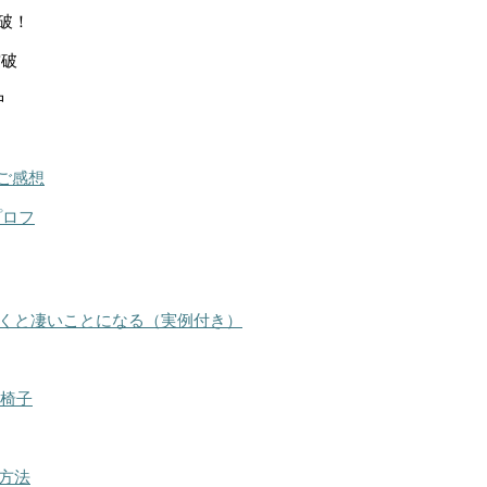
突破！
突破
中
ご感想
プロフ
くと凄いことになる（実例付き）
る椅子
方法