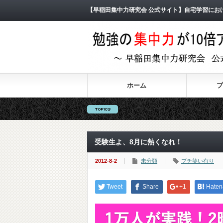
【早稲田集中力研究会 公式サイト】自宅学習にお
ホーム
プ
受験生よ、8月に熱くなれ！
2012-8-2
未分類
プチ笑い有り
Tweet
Share
+1
Haten