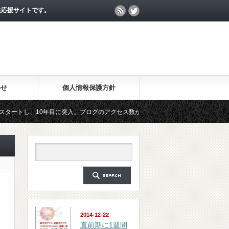
生応援サイトです。
わせ
個人情報保護方針
10年目に突入。ブログのアクセス数が月間25万PV、公開記事数が2000記事を突破
マガジン「勉強の集中力が10倍アップする秘訣」は、2018年6月に総読者数が4万人を
2014-12-22
直前期に1週間