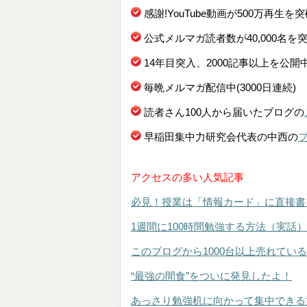
感謝!YouTube動画が500万再生を
公式メルマガ読者数が40,000名を
14年目突入、2000記事以上を公開
毎晩メルマガ配信中(3000日連続)
読者さん100人から届いたブログの
早稲田集中力研究会代表の中西の
アクセスの多い人気記事
必見！授業は「情報カード」に直接書
1週間に100時間勉強する方法（実話）
このブログから1000台以上売れてい
“最強の間食”をついに発見したよ！
あっさり勉強机に向かって集中できる