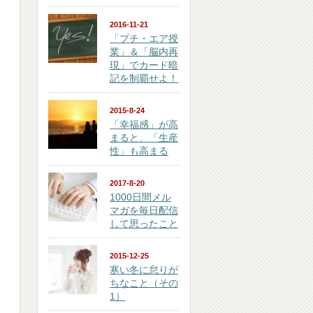
2016-11-21
「プチ・エア授
業」＆「脳内再
現」でカード暗
記を制覇せよ！
2015-8-24
「幸福感」が高
まると、「生産
性」も高まる
2017-8-20
1000日間メル
マガを毎日配信
して思ったこと
2015-12-25
寒い冬に怠りが
ちなこと（その
1）