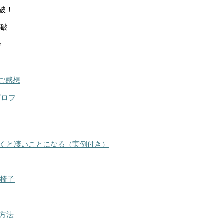
突破！
突破
中
ご感想
プロフ
くと凄いことになる（実例付き）
る椅子
方法