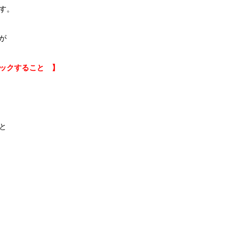
す。
が
ックすること 】
と