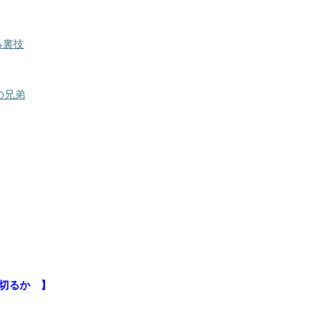
る裏技
の兄弟
切るか 】