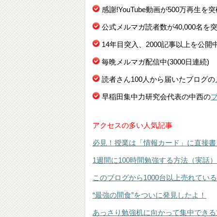
感謝!YouTube動画が500万再生を
公式メルマガ読者数が40,000名を
14年目突入、2000記事以上を公開
毎晩メルマガ配信中(3000日連続)
読者さん100人から届いたブログの
早稲田集中力研究会代表の中西の
アクセスの多い人気記事
必見！授業は「情報カード」に直接書
1週間に100時間勉強する方法（実話）
このブログから1000台以上売れてい
“最強の間食”をついに発見したよ！
あっさり勉強机に向かって集中できる