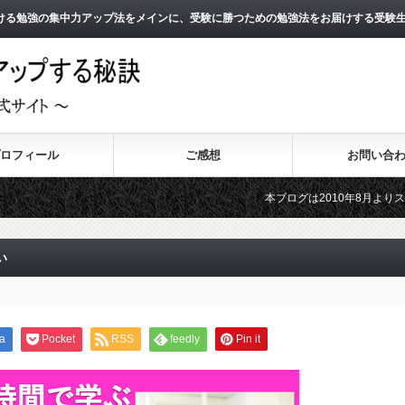
ける勉強の集中力アップ法をメインに、受験に勝つための勉強法をお届けする受験
ロフィール
ご感想
お問い合
本ブログは2010年8月よりスタートし、1
2011年3月よりスタートした無料メールマ
い
a
Pocket
RSS
feedly
Pin it