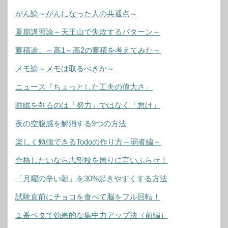
がん論～がんになった人の共通点～
夏期講習論～天王山で失敗するパターン～
蓄積論。～高1～高2の蓄積を考えてみた～
メモ論～メモは取るべきか～
ニュース「ちょっとした工夫の偉大さ」
睡眠を削るのは「努力」ではなく「怠け」
夜の空腹感を解消する9つの方法
楽しく勉強できるTodoの作り方～弱者編～
合格したいなら志望校を周りに言いふらせ！
「月曜の辛い朝」を30%起きやすくする方法
試験直前にチョコを食べて脳をフル回転！
１番ベタで効果的な集中力アップ法（前編）