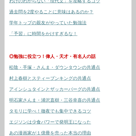
わけのわからない「現代文」を攻略するコツ
過去問を2度やることに意味はあるのか？
学年トップの親友がやっていた勉強法
「予習」に時間をかけすぎるな！
◎勉強に役立つ！偉人・天才・有名人の話
松陰・手塚・さんま・ダウンタウンの共通点
村上春樹とスティーブンキングの共通点
アインシュタインとザッカーバーグの共通点
明石家さんま・浦沢直樹・三谷幸喜の共通点
タモリに学べ！徹夜でも集中できるコツ
エジソンは少食パワーで発明王になった
あの漫画家が１億冊を売った本当の理由