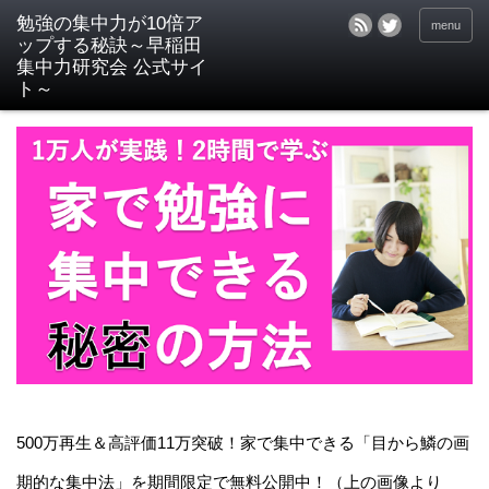
menu
500万再生＆高評価11万突破！家で集中できる「目から鱗の画
期的な集中法」を期間限定で無料公開中！（上の画像より