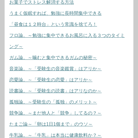
お菓子でストレス解消する方法
うまく仮眠すれば、勉強に長時間集中できる
「昼食は１２時台」という常識を捨てろ！
フロ論。～勉強に集中できるお風呂に入る３つのタイミ
ング～
ガム論。～噛むと集中できるガムの秘密～
音楽論。～「受験生の音楽鑑賞」はアリか～
恋愛論。～「受験生の恋愛」はアリか～
読書論。～「受験生の読書」はアリなのか～
孤独論。～受験生の「孤独」のメリット～
競争論。～まだ他人と「競争」してるの？～
たまご論～「卵は1日1個まで」のウソ～
牛乳論。～「牛乳」は本当に健康飲料か？～