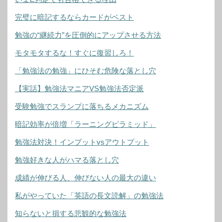
完璧に暗記するならカードがベスト
勉強の“継続力”を圧倒的にアップさせる方法
モタモタするな！すぐに復習しろ！
「勉強法の勉強」にひそむ危険な落とし穴
【実話】勉強法マニアVS勉強法否定派
受験勉強でスランプに落ちるメカニズム
暗記効率が倍増「ラーニングピラミッド」
勉強法対決！インプットvsアウトプット
勉強好きな人がハマる落とし穴
成績が伸びる人、伸びない人の最大の違い
私がやっていた「英語の長文読解」の勉強法
知らないと損する悲観的な勉強法