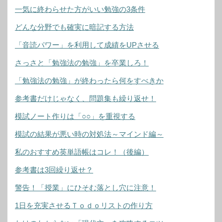
一気に終わらせた方がいい勉強の3条件
どんな分野でも確実に暗記する方法
「音読パワー」を利用して成績をUPさせる
さっさと「勉強法の勉強」を卒業しろ！
「勉強法の勉強」が終わったら何をすべきか
参考書だけじゃなく、問題集も繰り返せ！
模試ノート作りは「○○」を重視する
模試の結果が悪い時の対処法～マインド編～
私のおすすめ英単語帳はコレ！（後編）
参考書は3回繰り返せ？
警告！「授業」にひそむ落とし穴に注意！
1日を充実させるＴｏｄｏリストの作り方