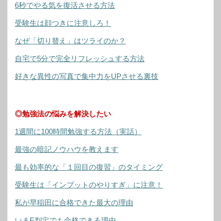
6秒でやる気を復活させる方法
受験生は顔つきに注意しろ！
なぜ「切り替え」はツライのか？
自宅で5分で完全リフレッシュする方法
好きな異性の写真で集中力をUPさせる裏技
◎勉強法の悩みを解決したい
1週間に100時間勉強する方法（実話）
最強の暗記ノウハウを教えます
最も効率的な「１回目の復習」のタイミング
受験生は「インプットのやりすぎ」に注意！
私が早稲田に合格できた最大の理由
いまE判定でも合格できる理由