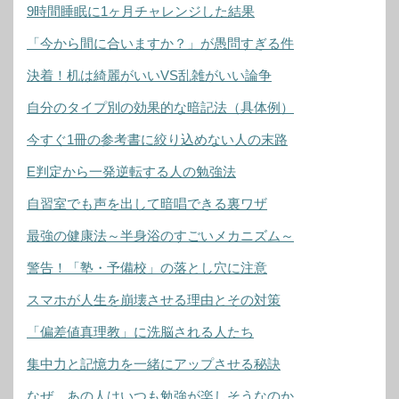
9時間睡眠に1ヶ月チャレンジした結果
「今から間に合いますか？」が愚問すぎる件
決着！机は綺麗がいいVS乱雑がいい論争
自分のタイプ別の効果的な暗記法（具体例）
今すぐ1冊の参考書に絞り込めない人の末路
E判定から一発逆転する人の勉強法
自習室でも声を出して暗唱できる裏ワザ
最強の健康法～半身浴のすごいメカニズム～
警告！「塾・予備校」の落とし穴に注意
スマホが人生を崩壊させる理由とその対策
「偏差値真理教」に洗脳される人たち
集中力と記憶力を一緒にアップさせる秘訣
なぜ、あの人はいつも勉強が楽しそうなのか