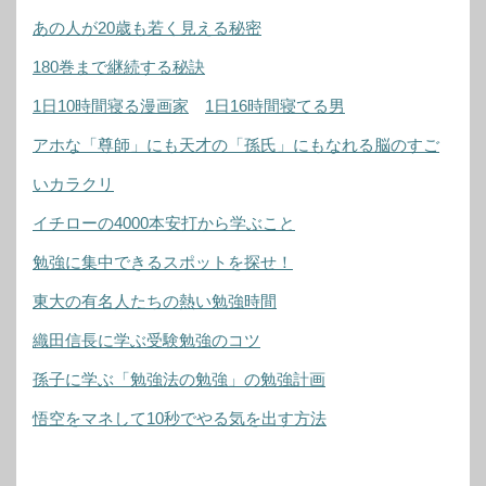
あの人が20歳も若く見える秘密
180巻まで継続する秘訣
1日10時間寝る漫画家
1日16時間寝てる男
アホな「尊師」にも天才の「孫氏」にもなれる脳のすご
いカラクリ
イチローの4000本安打から学ぶこと
勉強に集中できるスポットを探せ！
東大の有名人たちの熱い勉強時間
織田信長に学ぶ受験勉強のコツ
孫子に学ぶ「勉強法の勉強」の勉強計画
悟空をマネして10秒でやる気を出す方法