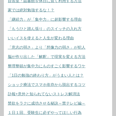
自習室・図書館を休日に賢く利用する方法
家では絶対勉強するな！？
「継続力」が「集中力」に超影響する理由
「もうひと踏ん張り」のスイッチの入れ方
いいイスを使えると人生が変わる理由
「意志の弱さ」より「想像力の弱さ」が犯人
脳が作り出した「解釈」で現実を変える方法
整理整頓が集中力にものすごく影響するワケ
「1日の勉強の終わり方」がうまい人とは？
ショック療法でスマホ依存から脱出するコツ
訃報+意外と知られてないストレス解消法
禁欲をラクに成功させる秘訣～禁テレビ編～
１日１回、受験生に必ずやってほしい行為