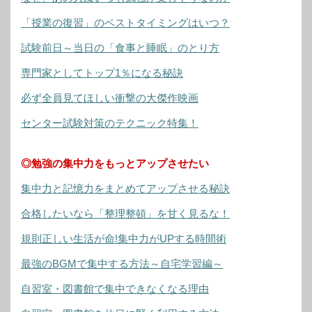
「授業の復習」のベストタイミングはいつ？
試験前日～当日の「食事と睡眠」のとり方
専門家としてトップ1％になる秘訣
必ず全員見てほしい衝撃の大傑作映画
センター試験対策のテクニック特集！
◎勉強の集中力をもっとアップさせたい
集中力と記憶力をまとめてアップさせる秘訣
合格したいなら「整理整頓」を甘く見るな！
規則正しい生活が命!集中力がUPする時間術
最強のBGMで集中する方法～自宅学習編～
自習室・図書館で集中できなくなる理由