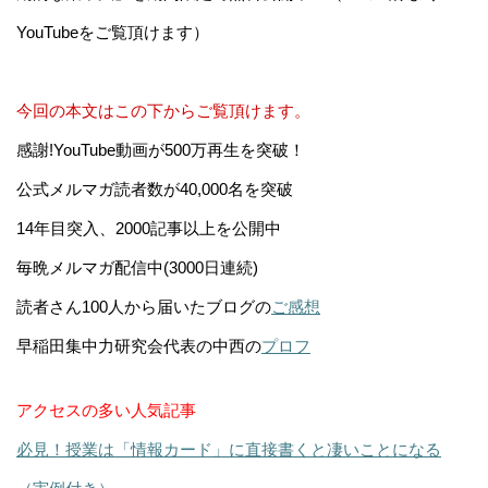
YouTubeをご覧頂けます）
今回の本文はこの下からご覧頂けます。
感謝!YouTube動画が500万再生を突破！
公式メルマガ読者数が40,000名を突破
14年目突入、2000記事以上を公開中
毎晩メルマガ配信中(3000日連続)
読者さん100人から届いたブログの
ご感想
早稲田集中力研究会代表の中西の
プロフ
アクセスの多い人気記事
必見！授業は「情報カード」に直接書くと凄いことになる