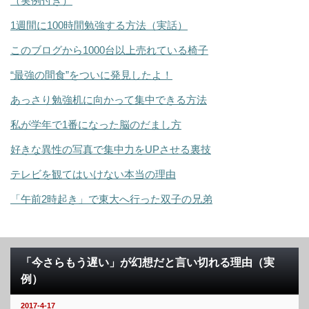
（実例付き）
1週間に100時間勉強する方法（実話）
このブログから1000台以上売れている椅子
“最強の間食”をついに発見したよ！
あっさり勉強机に向かって集中できる方法
私が学年で1番になった脳のだまし方
好きな異性の写真で集中力をUPさせる裏技
テレビを観てはいけない本当の理由
「午前2時起き」で東大へ行った双子の兄弟
「今さらもう遅い」が幻想だと言い切れる理由（実
例）
2017-4-17