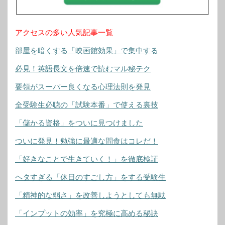
アクセスの多い人気記事一覧
部屋を暗くする「映画館効果」で集中する
必見！英語長文を倍速で読むマル秘テク
要領がスーパー良くなる心理法則を発見
全受験生必聴の「試験本番」で使える裏技
「儲かる資格」をついに見つけました
ついに発見！勉強に最適な間食はコレだ！
「好きなことで生きていく！」を徹底検証
ヘタすぎる「休日のすごし方」をする受験生
「精神的な弱さ」を改善しようとしても無駄
「インプットの効率」を究極に高める秘訣