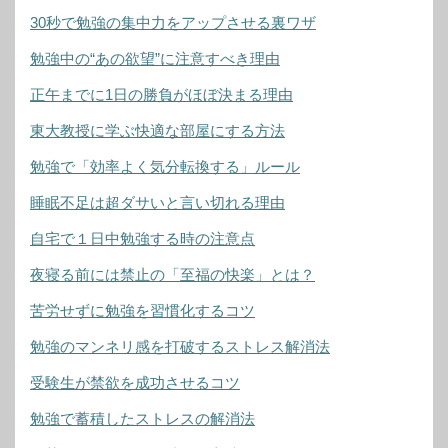
30秒で勉強の集中力をアップさせる裏ワザ
勉強中の“あの欲望”に注意すべき理由
正午までに1日の勝負がほぼ決まる理由
東大教授に学ぶ快適な部屋にする方法
勉強で「効率よく気分転換する」ルール
睡眠不足は超ダサいと言い切れる理由
自宅で１日中勉強する時の注意点
夜寝る前には禁止の「至福の快楽」とは？
苦労せずに勉強を習慣化するコツ
勉強のマンネリ感を打破するストレス解消法
受験生が禁欲を成功させるコツ
勉強で蓄積したストレスの解消法