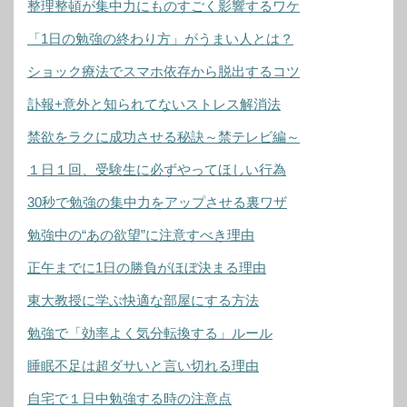
整理整頓が集中力にものすごく影響するワケ
「1日の勉強の終わり方」がうまい人とは？
ショック療法でスマホ依存から脱出するコツ
訃報+意外と知られてないストレス解消法
禁欲をラクに成功させる秘訣～禁テレビ編～
１日１回、受験生に必ずやってほしい行為
30秒で勉強の集中力をアップさせる裏ワザ
勉強中の“あの欲望”に注意すべき理由
正午までに1日の勝負がほぼ決まる理由
東大教授に学ぶ快適な部屋にする方法
勉強で「効率よく気分転換する」ルール
睡眠不足は超ダサいと言い切れる理由
自宅で１日中勉強する時の注意点