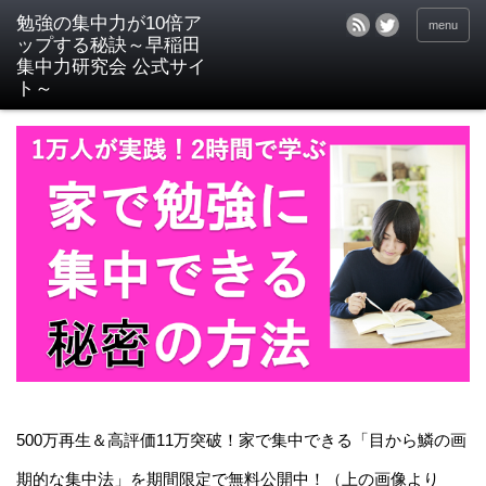
menu
500万再生＆高評価11万突破！家で集中できる「目から鱗の画
期的な集中法」を期間限定で無料公開中！（上の画像より