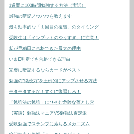
1週間に100時間勉強する方法（実話）
最強の暗記ノウハウを教えます
最も効率的な「１回目の復習」のタイミング
受験生は「インプットのやりすぎ」に注意！
私が早稲田に合格できた最大の理由
いまE判定でも合格できる理由
完璧に暗記するならカードがベスト
勉強の“継続力”を圧倒的にアップさせる方法
モタモタするな！すぐに復習しろ！
「勉強法の勉強」にひそむ危険な落とし穴
【実話】勉強法マニアVS勉強法否定派
受験勉強でスランプに落ちるメカニズム