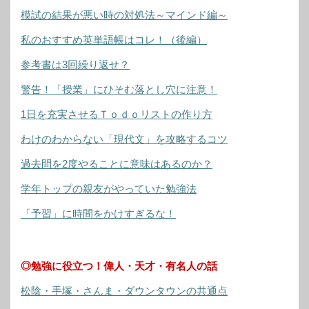
模試の結果が悪い時の対処法～マインド編～
私のおすすめ英単語帳はコレ！（後編）
参考書は3回繰り返せ？
警告！「授業」にひそむ落とし穴に注意！
1日を充実させるＴｏｄｏリストの作り方
わけのわからない「現代文」を攻略するコツ
過去問を2度やることに意味はあるのか？
学年トップの親友がやっていた勉強法
「予習」に時間をかけすぎるな！
◎勉強に役立つ！偉人・天才・有名人の話
松陰・手塚・さんま・ダウンタウンの共通点