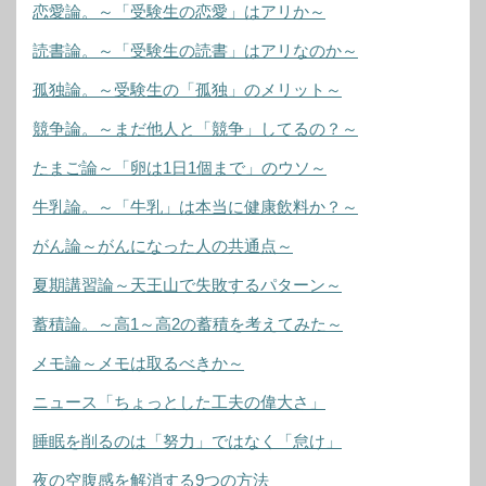
恋愛論。～「受験生の恋愛」はアリか～
読書論。～「受験生の読書」はアリなのか～
孤独論。～受験生の「孤独」のメリット～
競争論。～まだ他人と「競争」してるの？～
たまご論～「卵は1日1個まで」のウソ～
牛乳論。～「牛乳」は本当に健康飲料か？～
がん論～がんになった人の共通点～
夏期講習論～天王山で失敗するパターン～
蓄積論。～高1～高2の蓄積を考えてみた～
メモ論～メモは取るべきか～
ニュース「ちょっとした工夫の偉大さ」
睡眠を削るのは「努力」ではなく「怠け」
夜の空腹感を解消する9つの方法