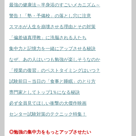
最強の健康法～半身浴のすごいメカニズム～
警告！「塾・予備校」の落とし穴に注意
スマホが人生を崩壊させる理由とその対策
「偏差値真理教」に洗脳される人たち
集中力と記憶力を一緒にアップさせる秘訣
なぜ、あの人はいつも勉強が楽しそうなのか
「授業の復習」のベストタイミングはいつ？
試験前日～当日の「食事と睡眠」のとり方
専門家としてトップ1％になる秘訣
必ず全員見てほしい衝撃の大傑作映画
センター試験対策のテクニック特集！
◎勉強の集中力をもっとアップさせたい