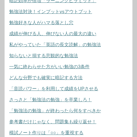
暗記効率が倍増「ラーニングピラミッド」
勉強法対決！インプットvsアウトプット
勉強好きな人がハマる落とし穴
成績が伸びる人、伸びない人の最大の違い
私がやっていた「英語の長文読解」の勉強法
知らないと損する悲観的な勉強法
一気に終わらせた方がいい勉強の3条件
どんな分野でも確実に暗記する方法
「音読パワー」を利用して成績をUPさせる
さっさと「勉強法の勉強」を卒業しろ！
「勉強法の勉強」が終わったら何をすべきか
参考書だけじゃなく、問題集も繰り返せ！
模試ノート作りは「○○」を重視する