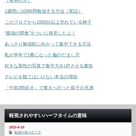
（実例付き）
1週間に100時間勉強する方法（実話）
このブログから1000台以上売れている椅子
“最強の間食”をついに発見したよ！
あっさり勉強机に向かって集中できる方法
私が学年で1番になった脳のだまし方
好きな異性の写真で集中力をUPさせる裏技
テレビを観てはいけない本当の理由
「午前2時起き」で東大へ行った双子の兄弟
軽視されやすいハーフタイムの意味
2015-6-10
勉強計画の立て方