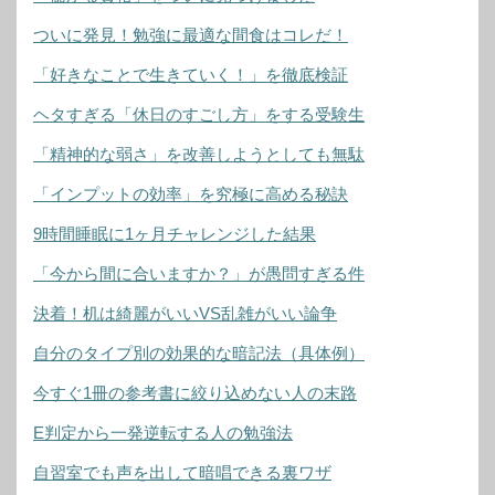
ついに発見！勉強に最適な間食はコレだ！
「好きなことで生きていく！」を徹底検証
ヘタすぎる「休日のすごし方」をする受験生
「精神的な弱さ」を改善しようとしても無駄
「インプットの効率」を究極に高める秘訣
9時間睡眠に1ヶ月チャレンジした結果
「今から間に合いますか？」が愚問すぎる件
決着！机は綺麗がいいVS乱雑がいい論争
自分のタイプ別の効果的な暗記法（具体例）
今すぐ1冊の参考書に絞り込めない人の末路
E判定から一発逆転する人の勉強法
自習室でも声を出して暗唱できる裏ワザ