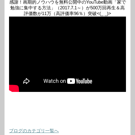
感謝！画期的ノウハウを無料公開中のYouTube動画「家で
勉強に集中する方法」（2017.7.1～）が500万回再生＆高
評価数が11万（高評価率96％）突破<(_ _)>
ブログのカテゴリ一覧へ