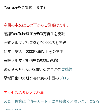
YouTubeをご覧頂けます）
今回の本文はこの下からご覧頂けます。
感謝!YouTube動画が500万再生を突破！
公式メルマガ読者数が40,000名を突破
14年目突入、2000記事以上を公開中
毎晩メルマガ配信中(3000日連続)
読者さん100人から届いたブログの
ご感想
早稲田集中力研究会代表の中西の
プロフ
アクセスの多い人気記事
必見！授業は「情報カード」に直接書くと凄いことになる