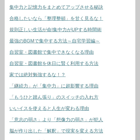
集中力と記憶力をまとめてアップさせる秘訣
合格したいなら「整理整頓」を甘く見るな！
規則正しい生活が命!集中力がUPする時間術
最強のBGMで集中する方法～自宅学習編～
自習室・図書館で集中できなくなる理由
自習室・図書館を休日に賢く利用する方法
家では絶対勉強するな！？
「継続力」が「集中力」に超影響する理由
「もうひと踏ん張り」のスイッチの入れ方
いいイスを使えると人生が変わる理由
「意志の弱さ」より「想像力の弱さ」が犯人
脳が作り出した「解釈」で現実を変える方法