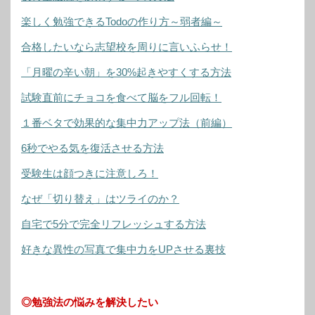
楽しく勉強できるTodoの作り方～弱者編～
合格したいなら志望校を周りに言いふらせ！
「月曜の辛い朝」を30%起きやすくする方法
試験直前にチョコを食べて脳をフル回転！
１番ベタで効果的な集中力アップ法（前編）
6秒でやる気を復活させる方法
受験生は顔つきに注意しろ！
なぜ「切り替え」はツライのか？
自宅で5分で完全リフレッシュする方法
好きな異性の写真で集中力をUPさせる裏技
◎勉強法の悩みを解決したい