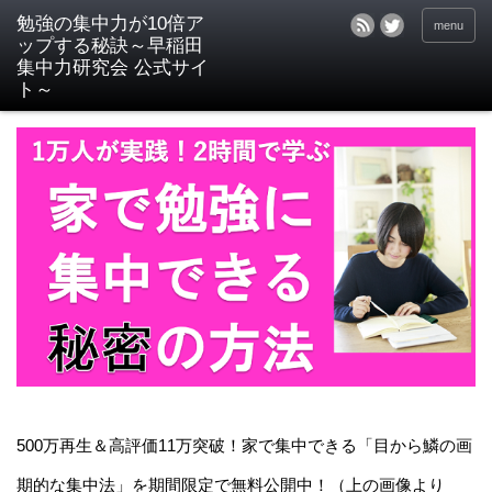
menu
500万再生＆高評価11万突破！家で集中できる「目から鱗の画
期的な集中法」を期間限定で無料公開中！（上の画像より