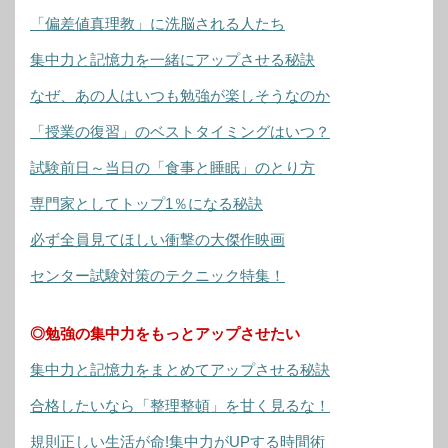
「偏差値真理教」に洗脳される人たち
集中力と記憶力を一緒にアップさせる秘訣
なぜ、あの人はいつも勉強が楽しそうなのか
「授業の復習」のベストタイミングはいつ？
試験前日～当日の「食事と睡眠」のとり方
専門家としてトップ1％になる秘訣
必ず全員見てほしい衝撃の大傑作映画
センター試験対策のテクニック特集！
◎勉強の集中力をもっとアップさせたい
集中力と記憶力をまとめてアップさせる秘訣
合格したいなら「整理整頓」を甘く見るな！
規則正しい生活が命!集中力がUPする時間術