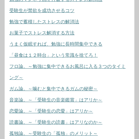
受験生が禁欲を成功させるコツ
勉強で蓄積したストレスの解消法
お菓子でストレス解消する方法
うまく仮眠すれば、勉強に長時間集中できる
「昼食は１２時台」という常識を捨てろ！
フロ論。～勉強に集中できるお風呂に入る３つのタイミ
ング～
ガム論。～噛むと集中できるガムの秘密～
音楽論。～「受験生の音楽鑑賞」はアリか～
恋愛論。～「受験生の恋愛」はアリか～
読書論。～「受験生の読書」はアリなのか～
孤独論。～受験生の「孤独」のメリット～