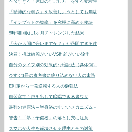
ヘタすぎる「休日のすごし方」をする受験生
「精神的な弱さ」を改善しようとしても無駄
「インプットの効率」を究極に高める秘訣
9時間睡眠に1ヶ月チャレンジした結果
「今から間に合いますか？」が愚問すぎる件
決着！机は綺麗がいいVS乱雑がいい論争
自分のタイプ別の効果的な暗記法（具体例）
今すぐ1冊の参考書に絞り込めない人の末路
E判定から一発逆転する人の勉強法
自習室でも声を出して暗唱できる裏ワザ
最強の健康法～半身浴のすごいメカニズム～
警告！「塾・予備校」の落とし穴に注意
スマホが人生を崩壊させる理由とその対策