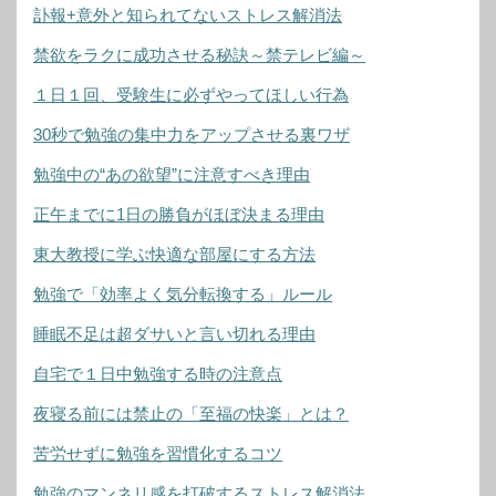
訃報+意外と知られてないストレス解消法
禁欲をラクに成功させる秘訣～禁テレビ編～
１日１回、受験生に必ずやってほしい行為
30秒で勉強の集中力をアップさせる裏ワザ
勉強中の“あの欲望”に注意すべき理由
正午までに1日の勝負がほぼ決まる理由
東大教授に学ぶ快適な部屋にする方法
勉強で「効率よく気分転換する」ルール
睡眠不足は超ダサいと言い切れる理由
自宅で１日中勉強する時の注意点
夜寝る前には禁止の「至福の快楽」とは？
苦労せずに勉強を習慣化するコツ
勉強のマンネリ感を打破するストレス解消法