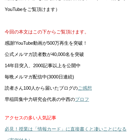
YouTubeをご覧頂けます）
今回の本文はこの下からご覧頂けます。
感謝!YouTube動画が500万再生を突破！
公式メルマガ読者数が40,000名を突破
14年目突入、2000記事以上を公開中
毎晩メルマガ配信中(3000日連続)
読者さん100人から届いたブログの
ご感想
早稲田集中力研究会代表の中西の
プロフ
アクセスの多い人気記事
必見！授業は「情報カード」に直接書くと凄いことになる