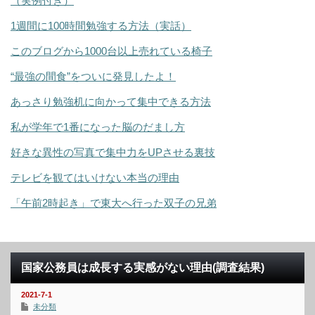
（実例付き）
1週間に100時間勉強する方法（実話）
このブログから1000台以上売れている椅子
“最強の間食”をついに発見したよ！
あっさり勉強机に向かって集中できる方法
私が学年で1番になった脳のだまし方
好きな異性の写真で集中力をUPさせる裏技
テレビを観てはいけない本当の理由
「午前2時起き」で東大へ行った双子の兄弟
国家公務員は成長する実感がない理由(調査結果)
2021-7-1
未分類