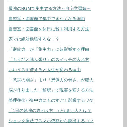
最強のBGMで集中する方法～自宅学習編～
自習室・図書館で集中できなくなる理由
自習室・図書館を休日に賢く利用する方法
家では絶対勉強するな！？
「継続力」が「集中力」に超影響する理由
「もうひと踏ん張り」のスイッチの入れ方
いいイスを使えると人生が変わる理由
「意志の弱さ」より「想像力の弱さ」が犯人
脳が作り出した「解釈」で現実を変える方法
整理整頓が集中力にものすごく影響するワケ
「1日の勉強の終わり方」がうまい人とは？
ショック療法でスマホ依存から脱出するコツ