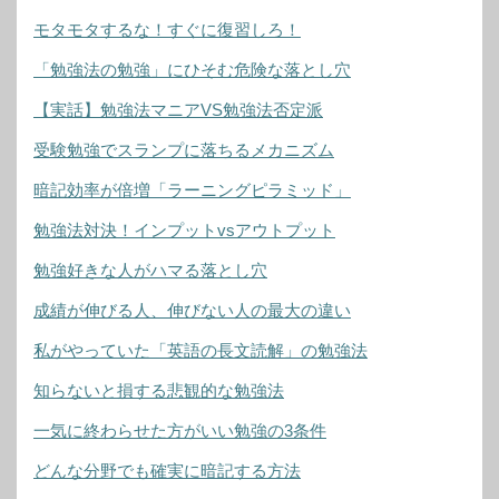
モタモタするな！すぐに復習しろ！
「勉強法の勉強」にひそむ危険な落とし穴
【実話】勉強法マニアVS勉強法否定派
受験勉強でスランプに落ちるメカニズム
暗記効率が倍増「ラーニングピラミッド」
勉強法対決！インプットvsアウトプット
勉強好きな人がハマる落とし穴
成績が伸びる人、伸びない人の最大の違い
私がやっていた「英語の長文読解」の勉強法
知らないと損する悲観的な勉強法
一気に終わらせた方がいい勉強の3条件
どんな分野でも確実に暗記する方法