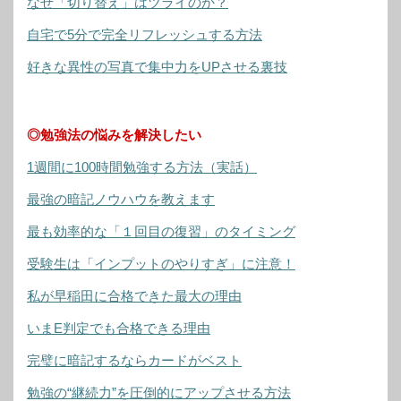
なぜ「切り替え」はツライのか？
自宅で5分で完全リフレッシュする方法
好きな異性の写真で集中力をUPさせる裏技
◎勉強法の悩みを解決したい
1週間に100時間勉強する方法（実話）
最強の暗記ノウハウを教えます
最も効率的な「１回目の復習」のタイミング
受験生は「インプットのやりすぎ」に注意！
私が早稲田に合格できた最大の理由
いまE判定でも合格できる理由
完璧に暗記するならカードがベスト
勉強の“継続力”を圧倒的にアップさせる方法