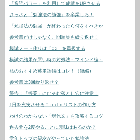
「音読パワー」を利用して成績をUPさせる
さっさと「勉強法の勉強」を卒業しろ！
「勉強法の勉強」が終わったら何をすべきか
参考書だけじゃなく、問題集も繰り返せ！
模試ノート作りは「○○」を重視する
模試の結果が悪い時の対処法～マインド編～
私のおすすめ英単語帳はコレ！（後編）
参考書は3回繰り返せ？
警告！「授業」にひそむ落とし穴に注意！
1日を充実させるＴｏｄｏリストの作り方
わけのわからない「現代文」を攻略するコツ
過去問を2度やることに意味はあるのか？
学年トップの親友がやっていた勉強法