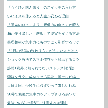
「もうひと踏ん張り」のスイッチの入れ方
いいイスを使えると人生が変わる理由
「意志の弱さ」より「想像力の弱さ」が犯人
脳が作り出した「解釈」で現実を変える方法
整理整頓が集中力にものすごく影響するワケ
「1日の勉強の終わり方」がうまい人とは？
ショック療法でスマホ依存から脱出するコツ
訃報+意外と知られてないストレス解消法
禁欲をラクに成功させる秘訣～禁テレビ編～
１日１回、受験生に必ずやってほしい行為
30秒で勉強の集中力をアップさせる裏ワザ
勉強中の“あの欲望”に注意すべき理由