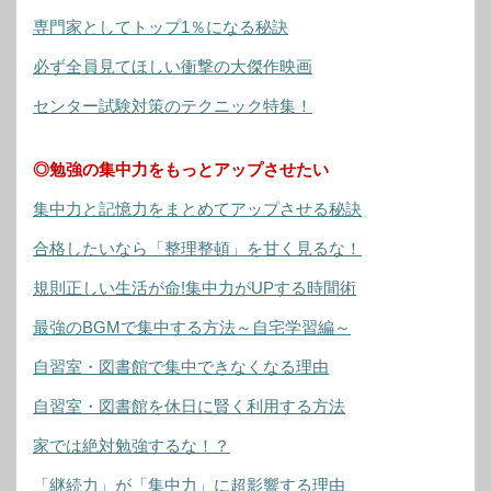
専門家としてトップ1％になる秘訣
必ず全員見てほしい衝撃の大傑作映画
センター試験対策のテクニック特集！
◎勉強の集中力をもっとアップさせたい
集中力と記憶力をまとめてアップさせる秘訣
合格したいなら「整理整頓」を甘く見るな！
規則正しい生活が命!集中力がUPする時間術
最強のBGMで集中する方法～自宅学習編～
自習室・図書館で集中できなくなる理由
自習室・図書館を休日に賢く利用する方法
家では絶対勉強するな！？
「継続力」が「集中力」に超影響する理由