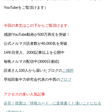
YouTubeをご覧頂けます）
今回の本文はこの下からご覧頂けます。
感謝!YouTube動画が500万再生を突破！
公式メルマガ読者数が40,000名を突破
14年目突入、2000記事以上を公開中
毎晩メルマガ配信中(3000日連続)
読者さん100人から届いたブログの
ご感想
早稲田集中力研究会代表の中西の
プロフ
アクセスの多い人気記事
必見！授業は「情報カード」に直接書くと凄いことになる