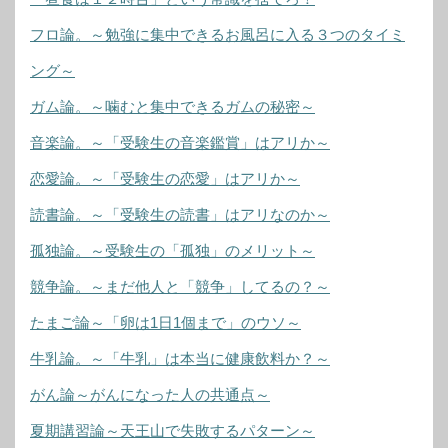
フロ論。～勉強に集中できるお風呂に入る３つのタイミ
ング～
ガム論。～噛むと集中できるガムの秘密～
音楽論。～「受験生の音楽鑑賞」はアリか～
恋愛論。～「受験生の恋愛」はアリか～
読書論。～「受験生の読書」はアリなのか～
孤独論。～受験生の「孤独」のメリット～
競争論。～まだ他人と「競争」してるの？～
たまご論～「卵は1日1個まで」のウソ～
牛乳論。～「牛乳」は本当に健康飲料か？～
がん論～がんになった人の共通点～
夏期講習論～天王山で失敗するパターン～