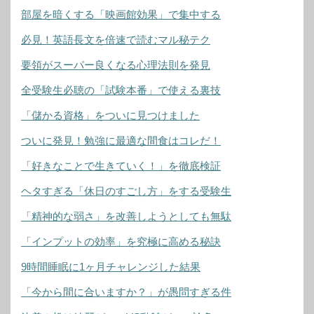
部屋を暗くする「映画館効果」で集中する
必見！英語長文を倍速で読むマル秘テク
要領がスーパー良くなる心理法則を発見
全受験生必聴の「試験本番」で使える裏技
「儲かる資格」をついに見つけました
ついに発見！勉強に最適な間食はコレだ！
「好きなことで生きていく！」を徹底検証
ヘタすぎる「休日のすごし方」をする受験生
「精神的な弱さ」を改善しようとしても無駄
「インプットの効率」を究極に高める秘訣
9時間睡眠に1ヶ月チャレンジした結果
「今から間に合いますか？」が愚問すぎる件