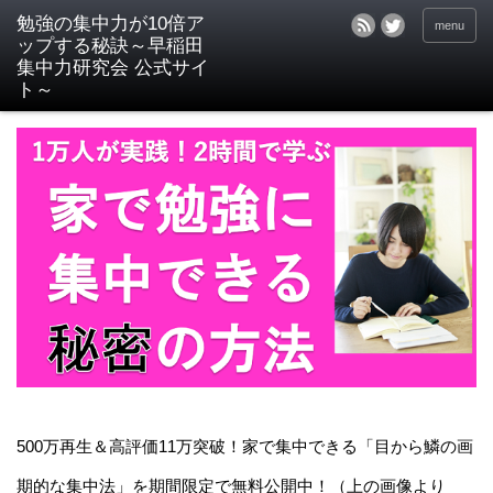
menu
500万再生＆高評価11万突破！家で集中できる「目から鱗の画
期的な集中法」を期間限定で無料公開中！（上の画像より