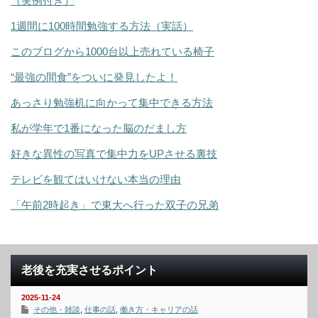
（実例付き）
1週間に100時間勉強する方法（実話）
このブログから1000台以上売れている椅子
“最強の間食”をついに発見したよ！
あっさり勉強机に向かって集中できる方法
私が学年で1番になった脳のだまし方
好きな異性の写真で集中力をUPさせる裏技
テレビを観てはいけない本当の理由
「午前2時起き」で東大へ行った双子の兄弟
老後を充実させるポイント
2025-11-24
その他・雑談
,
仕事の話
,
働き方・キャリアの話