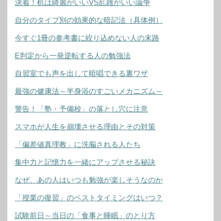
決着！机は綺麗がいいVS乱雑がいい論争
自分のタイプ別の効果的な暗記法（具体例）
今すぐ1冊の参考書に絞り込めない人の末路
E判定から一発逆転する人の勉強法
自習室でも声を出して暗唱できる裏ワザ
最強の健康法～半身浴のすごいメカニズム～
警告！「塾・予備校」の落とし穴に注意
スマホが人生を崩壊させる理由とその対策
「偏差値真理教」に洗脳される人たち
集中力と記憶力を一緒にアップさせる秘訣
なぜ、あの人はいつも勉強が楽しそうなのか
「授業の復習」のベストタイミングはいつ？
試験前日～当日の「食事と睡眠」のとり方