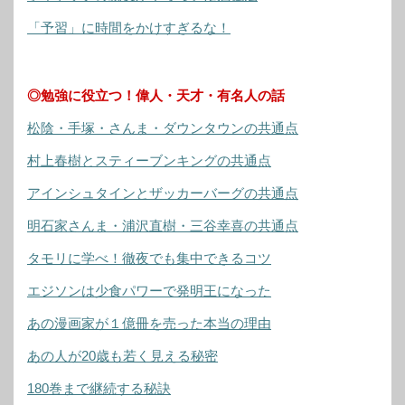
「予習」に時間をかけすぎるな！
◎勉強に役立つ！偉人・天才・有名人の話
松陰・手塚・さんま・ダウンタウンの共通点
村上春樹とスティーブンキングの共通点
アインシュタインとザッカーバーグの共通点
明石家さんま・浦沢直樹・三谷幸喜の共通点
タモリに学べ！徹夜でも集中できるコツ
エジソンは少食パワーで発明王になった
あの漫画家が１億冊を売った本当の理由
あの人が20歳も若く見える秘密
180巻まで継続する秘訣