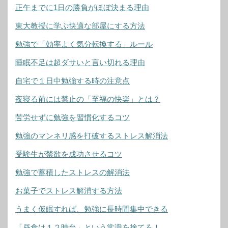
正午までに1日の勝負がほぼ決まる理由
東大教授に学ぶ快適な部屋にする方法
勉強で「効率よく気分転換する」ルール
睡眠不足は超ダサいと言い切れる理由
自宅で１日中勉強する時の注意点
夜寝る前には禁止の「至福の快楽」とは？
苦労せずに勉強を習慣化するコツ
勉強のマンネリ感を打破するストレス解消法
受験生が禁欲を成功させるコツ
勉強で蓄積したストレスの解消法
お菓子でストレス解消する方法
うまく仮眠すれば、勉強に長時間集中できる
「昼食は１２時台」という常識を捨てろ！