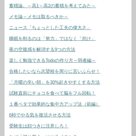
蓄積論。～高1～高2の蓄積を考えてみた～
メモ論～メモは取るべきか～
ニュース「ちょっとした工夫の偉大さ」
睡眠を削るのは「努力」ではなく「怠け」
夜の空腹感を解消する9つの方法
楽しく勉強できるTodoの作り方～弱者編～
合格したいなら志望校を周りに言いふらせ！
「月曜の辛い朝」を30%起きやすくする方法
試験直前にチョコを食べて脳をフル回転！
１番ベタで効果的な集中力アップ法（前編）
6秒でやる気を復活させる方法
受験生は顔つきに注意しろ！