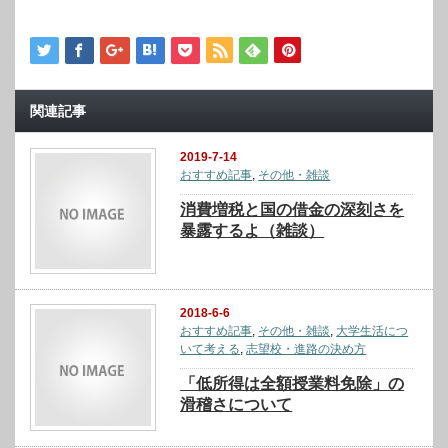
関連記事
2019-7-14
おすすめ記事
,
その他・雑談
消費増税と国の借金の深刻さを
暴露するよ（雑談）
2018-6-6
おすすめ記事
,
その他・雑談
,
大学生活につ
いて考える
,
志望校・進路の決め方
「低所得は全額授業料免除」の
滑稽さについて