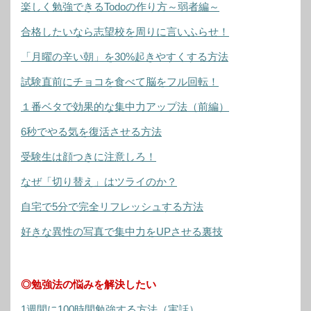
楽しく勉強できるTodoの作り方～弱者編～
合格したいなら志望校を周りに言いふらせ！
「月曜の辛い朝」を30%起きやすくする方法
試験直前にチョコを食べて脳をフル回転！
１番ベタで効果的な集中力アップ法（前編）
6秒でやる気を復活させる方法
受験生は顔つきに注意しろ！
なぜ「切り替え」はツライのか？
自宅で5分で完全リフレッシュする方法
好きな異性の写真で集中力をUPさせる裏技
◎勉強法の悩みを解決したい
1週間に100時間勉強する方法（実話）