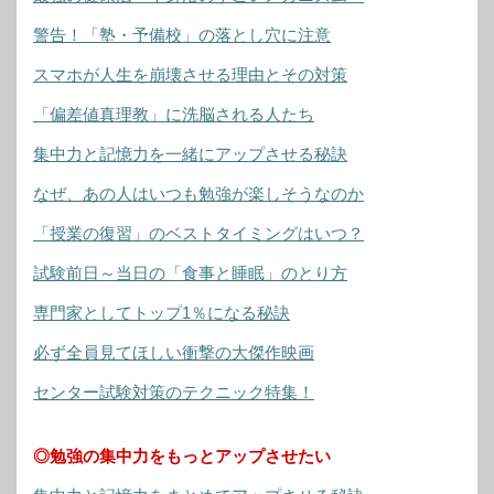
警告！「塾・予備校」の落とし穴に注意
スマホが人生を崩壊させる理由とその対策
「偏差値真理教」に洗脳される人たち
集中力と記憶力を一緒にアップさせる秘訣
なぜ、あの人はいつも勉強が楽しそうなのか
「授業の復習」のベストタイミングはいつ？
試験前日～当日の「食事と睡眠」のとり方
専門家としてトップ1％になる秘訣
必ず全員見てほしい衝撃の大傑作映画
センター試験対策のテクニック特集！
◎勉強の集中力をもっとアップさせたい