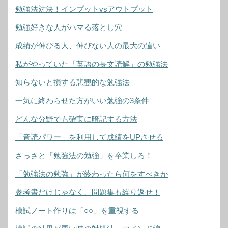
勉強法対決！インプットvsアウトプット
勉強好きな人がハマる落とし穴
成績が伸びる人、伸びない人の最大の違い
私がやっていた「英語の長文読解」の勉強法
知らないと損する悲観的な勉強法
一気に終わらせた方がいい勉強の3条件
どんな分野でも確実に暗記する方法
「音読パワー」を利用して成績をUPさせる
さっさと「勉強法の勉強」を卒業しろ！
「勉強法の勉強」が終わったら何をすべきか
参考書だけじゃなく、問題集も繰り返せ！
模試ノート作りは「○○」を重視する