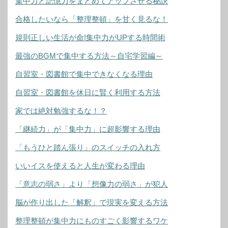
集中力と記憶力をまとめてアップさせる秘訣
合格したいなら「整理整頓」を甘く見るな！
規則正しい生活が命!集中力がUPする時間術
最強のBGMで集中する方法～自宅学習編～
自習室・図書館で集中できなくなる理由
自習室・図書館を休日に賢く利用する方法
家では絶対勉強するな！？
「継続力」が「集中力」に超影響する理由
「もうひと踏ん張り」のスイッチの入れ方
いいイスを使えると人生が変わる理由
「意志の弱さ」より「想像力の弱さ」が犯人
脳が作り出した「解釈」で現実を変える方法
整理整頓が集中力にものすごく影響するワケ