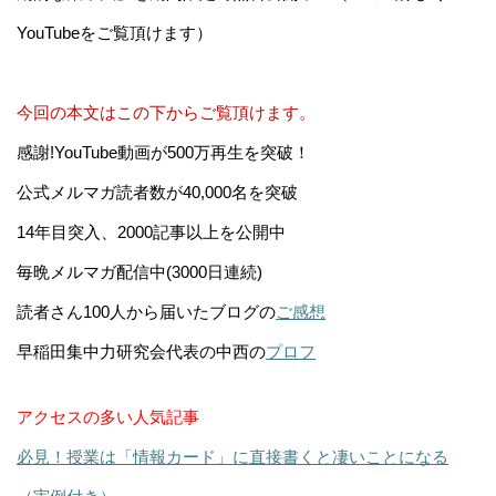
YouTubeをご覧頂けます）
今回の本文はこの下からご覧頂けます。
感謝!YouTube動画が500万再生を突破！
公式メルマガ読者数が40,000名を突破
14年目突入、2000記事以上を公開中
毎晩メルマガ配信中(3000日連続)
読者さん100人から届いたブログの
ご感想
早稲田集中力研究会代表の中西の
プロフ
アクセスの多い人気記事
必見！授業は「情報カード」に直接書くと凄いことになる