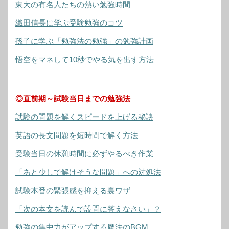
東大の有名人たちの熱い勉強時間
織田信長に学ぶ受験勉強のコツ
孫子に学ぶ「勉強法の勉強」の勉強計画
悟空をマネして10秒でやる気を出す方法
◎直前期～試験当日までの勉強法
試験の問題を解くスピードを上げる秘訣
英語の長文問題を短時間で解く方法
受験当日の休憩時間に必ずやるべき作業
「あと少しで解けそうな問題」への対処法
試験本番の緊張感を抑える裏ワザ
「次の本文を読んで設問に答えなさい」？
勉強の集中力がアップする魔法のBGM