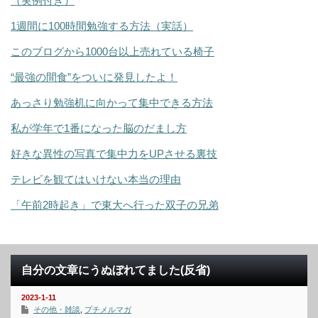
（実例付き）
1週間に100時間勉強する方法（実話）
このブログから1000台以上売れている椅子
“最強の間食”をついに発見したよ！
あっさり勉強机に向かって集中できる方法
私が学年で1番になった脳のだまし方
好きな異性の写真で集中力をUPさせる裏技
テレビを観てはいけない本当の理由
「午前2時起き」で東大へ行った双子の兄弟
自分の文章にうぬぼれてました(反省)
2023-1-11
その他・雑談
,
プチメルマガ