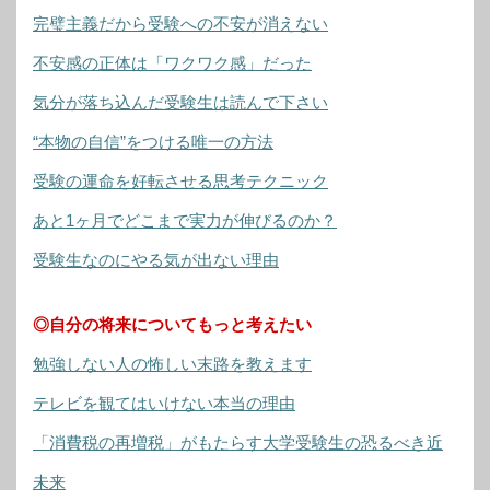
完璧主義だから受験への不安が消えない
不安感の正体は「ワクワク感」だった
気分が落ち込んだ受験生は読んで下さい
“本物の自信”をつける唯一の方法
受験の運命を好転させる思考テクニック
あと1ヶ月でどこまで実力が伸びるのか？
受験生なのにやる気が出ない理由
◎自分の将来についてもっと考えたい
勉強しない人の怖しい末路を教えます
テレビを観てはいけない本当の理由
「消費税の再増税」がもたらす大学受験生の恐るべき近
未来