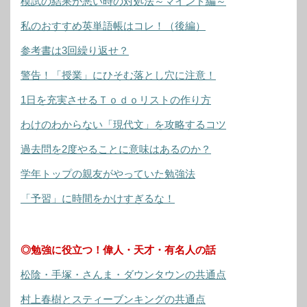
模試の結果が悪い時の対処法～マインド編～
私のおすすめ英単語帳はコレ！（後編）
参考書は3回繰り返せ？
警告！「授業」にひそむ落とし穴に注意！
1日を充実させるＴｏｄｏリストの作り方
わけのわからない「現代文」を攻略するコツ
過去問を2度やることに意味はあるのか？
学年トップの親友がやっていた勉強法
「予習」に時間をかけすぎるな！
◎勉強に役立つ！偉人・天才・有名人の話
松陰・手塚・さんま・ダウンタウンの共通点
村上春樹とスティーブンキングの共通点