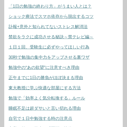
「1日の勉強の終わり方」がうまい人とは？
ショック療法でスマホ依存から脱出するコツ
訃報+意外と知られてないストレス解消法
禁欲をラクに成功させる秘訣～禁テレビ編～
１日１回、受験生に必ずやってほしい行為
30秒で勉強の集中力をアップさせる裏ワザ
勉強中の“あの欲望”に注意すべき理由
正午までに1日の勝負がほぼ決まる理由
東大教授に学ぶ快適な部屋にする方法
勉強で「効率よく気分転換する」ルール
睡眠不足は超ダサいと言い切れる理由
自宅で１日中勉強する時の注意点