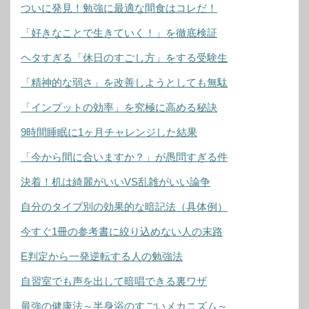
ついに発見！勉強に最適な間食はコレだ！
「好きなことで生きていく！」を徹底検証
ヘタすぎる「休日のすごし方」をする受験生
「精神的な弱さ」を改善しようとしても無駄
「インプットの効率」を究極に高める秘訣
9時間睡眠に1ヶ月チャレンジした結果
「今から間に合いますか？」が愚問すぎる件
決着！机は綺麗がいいVS乱雑がいい論争
自分のタイプ別の効果的な暗記法（具体例）
今すぐ1冊の参考書に絞り込めない人の末路
E判定から一発逆転する人の勉強法
自習室でも声を出して暗唱できる裏ワザ
最強の健康法～半身浴のすごいメカニズム～