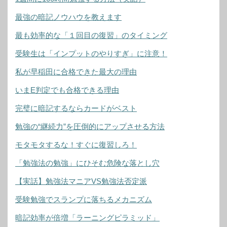
最強の暗記ノウハウを教えます
最も効率的な「１回目の復習」のタイミング
受験生は「インプットのやりすぎ」に注意！
私が早稲田に合格できた最大の理由
いまE判定でも合格できる理由
完璧に暗記するならカードがベスト
勉強の“継続力”を圧倒的にアップさせる方法
モタモタするな！すぐに復習しろ！
「勉強法の勉強」にひそむ危険な落とし穴
【実話】勉強法マニアVS勉強法否定派
受験勉強でスランプに落ちるメカニズム
暗記効率が倍増「ラーニングピラミッド」