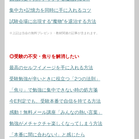
集中力×記憶力を同時に手に入れるコツ
試験会場に出現する“魔物”を退治する方法
※上記は当会の無料プレゼント・教材関連の記事が含まれます。
◎受験の不安・焦りを解消したい
最高のセルフイメージを手に入れる方法
受験勉強が辛いときに役立つ「2つの法則」
「焦り」で勉強に集中できない時の処方箋
今E判定でも、受験本番で自信を持てる方法
感動！無料メール講座「みんなの熱い言葉」
勉強がメチャクチャ楽しくなってしまう方法
「本番に間に合わない!」と感じたら