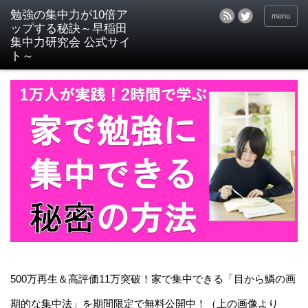
menu
500万再生＆高評価11万突破！家で集中できる「目から鱗の画
期的な集中法」を期間限定で無料公開中！（上の画像より