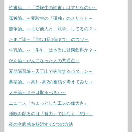
読書論。～「受験生の読書」はアリなのか～
孤独論。～受験生の「孤独」のメリット～
競争論。～まだ他人と「競争」してるの？～
たまご論～「卵は1日1個まで」のウソ～
牛乳論。～「牛乳」は本当に健康飲料か？～
がん論～がんになった人の共通点～
夏期講習論～天王山で失敗するパターン～
蓄積論。～高1～高2の蓄積を考えてみた～
メモ論～メモは取るべきか～
ニュース「ちょっとした工夫の偉大さ」
睡眠を削るのは「努力」ではなく「怠け」
夜の空腹感を解消する9つの方法