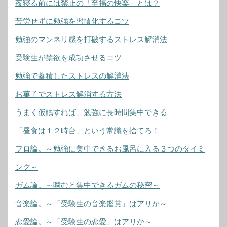
夜寝る前には禁止の「至福の快楽」とは？
苦労せずに勉強を習慣化するコツ
勉強のマンネリ感を打破するストレス解消法
受験生が禁欲を成功させるコツ
勉強で蓄積したストレスの解消法
お菓子でストレス解消する方法
うまく仮眠すれば、勉強に長時間集中できる
「昼食は１２時台」という常識を捨てろ！
フロ論。～勉強に集中できるお風呂に入る３つのタイミ
ング～
ガム論。～噛むと集中できるガムの秘密～
音楽論。～「受験生の音楽鑑賞」はアリか～
恋愛論。～「受験生の恋愛」はアリか～