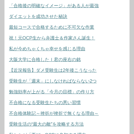
「合格後の明確なイメージ」がある人が最強
ダイエットを成功させた秘訣
最短コースで合格するために不可欠な作業
祝！元OCP生から弁護士＆作家さん誕生！
私が今めちゃくちゃ幸せを感じる理由
大阪大学に合格したＩ君の座右の銘
【近況報告】ダメ受験生は2年後こうなった
受験生が「週末」にしなければならない2つ
勉強効率が上がる「今月の目標」の作り方
不合格になる受験生たちの悪い習慣
不合格体験記～挫折が挫折で無くなる理由～
受験生活の“最大の敵”を攻略する方法