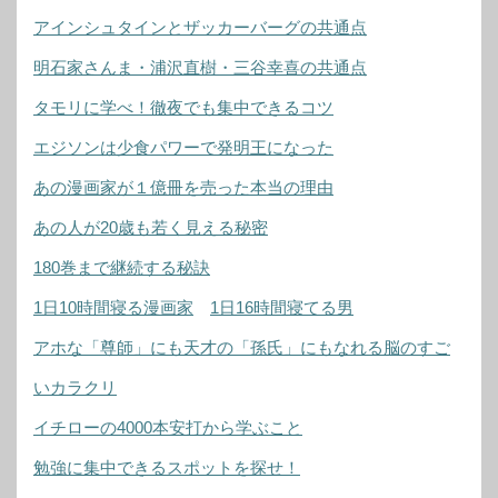
アインシュタインとザッカーバーグの共通点
明石家さんま・浦沢直樹・三谷幸喜の共通点
タモリに学べ！徹夜でも集中できるコツ
エジソンは少食パワーで発明王になった
あの漫画家が１億冊を売った本当の理由
あの人が20歳も若く見える秘密
180巻まで継続する秘訣
1日10時間寝る漫画家
1日16時間寝てる男
アホな「尊師」にも天才の「孫氏」にもなれる脳のすご
いカラクリ
イチローの4000本安打から学ぶこと
勉強に集中できるスポットを探せ！