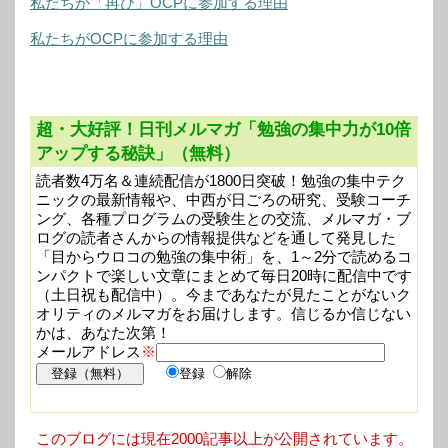
私たちが「再び」OCPに参加する理由
私たちがOCPに参加する理由
超・大好評！日刊メルマガ「勉強の集中力が10倍
アップする秘訣」（無料）
読者数4万名＆連続配信が1800日突破！勉強の集中テク
ニックの最新情報や、中西が日ごろの研究、受験コーチ
ング、各種プログラムの受験生との交流、メルマガ・ブ
ログの読者さんからの情報提供などを通して発見した
「目からウロコの勉強の集中術」を、1～2分で読めるコ
ンパクトで楽しい文章にまとめて毎日20時に配信中です
（土日祝も配信中）。今まであなたが見たことがないク
オリティのメルマガをお届けします。信じるか信じない
かは、あなた次第！
メールアドレス
※
登録
解除
このブログには現在2000記事以上が公開されています。