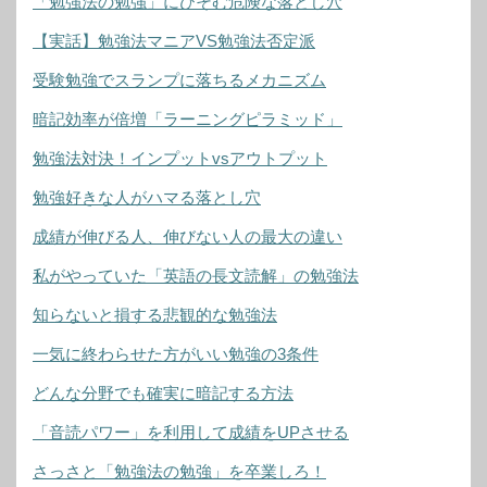
「勉強法の勉強」にひそむ危険な落とし穴
【実話】勉強法マニアVS勉強法否定派
受験勉強でスランプに落ちるメカニズム
暗記効率が倍増「ラーニングピラミッド」
勉強法対決！インプットvsアウトプット
勉強好きな人がハマる落とし穴
成績が伸びる人、伸びない人の最大の違い
私がやっていた「英語の長文読解」の勉強法
知らないと損する悲観的な勉強法
一気に終わらせた方がいい勉強の3条件
どんな分野でも確実に暗記する方法
「音読パワー」を利用して成績をUPさせる
さっさと「勉強法の勉強」を卒業しろ！