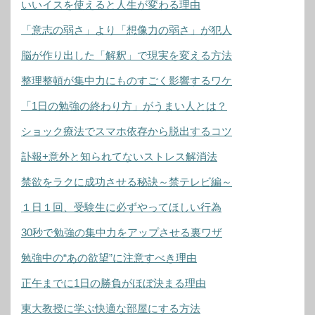
いいイスを使えると人生が変わる理由
「意志の弱さ」より「想像力の弱さ」が犯人
脳が作り出した「解釈」で現実を変える方法
整理整頓が集中力にものすごく影響するワケ
「1日の勉強の終わり方」がうまい人とは？
ショック療法でスマホ依存から脱出するコツ
訃報+意外と知られてないストレス解消法
禁欲をラクに成功させる秘訣～禁テレビ編～
１日１回、受験生に必ずやってほしい行為
30秒で勉強の集中力をアップさせる裏ワザ
勉強中の“あの欲望”に注意すべき理由
正午までに1日の勝負がほぼ決まる理由
東大教授に学ぶ快適な部屋にする方法