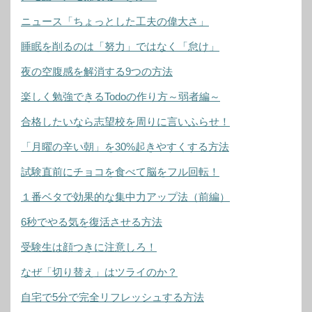
ニュース「ちょっとした工夫の偉大さ」
睡眠を削るのは「努力」ではなく「怠け」
夜の空腹感を解消する9つの方法
楽しく勉強できるTodoの作り方～弱者編～
合格したいなら志望校を周りに言いふらせ！
「月曜の辛い朝」を30%起きやすくする方法
試験直前にチョコを食べて脳をフル回転！
１番ベタで効果的な集中力アップ法（前編）
6秒でやる気を復活させる方法
受験生は顔つきに注意しろ！
なぜ「切り替え」はツライのか？
自宅で5分で完全リフレッシュする方法