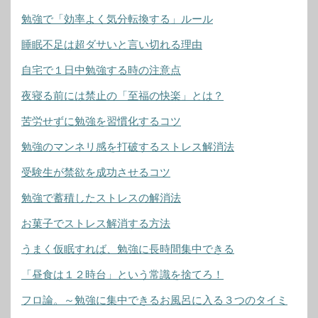
勉強で「効率よく気分転換する」ルール
睡眠不足は超ダサいと言い切れる理由
自宅で１日中勉強する時の注意点
夜寝る前には禁止の「至福の快楽」とは？
苦労せずに勉強を習慣化するコツ
勉強のマンネリ感を打破するストレス解消法
受験生が禁欲を成功させるコツ
勉強で蓄積したストレスの解消法
お菓子でストレス解消する方法
うまく仮眠すれば、勉強に長時間集中できる
「昼食は１２時台」という常識を捨てろ！
フロ論。～勉強に集中できるお風呂に入る３つのタイミ