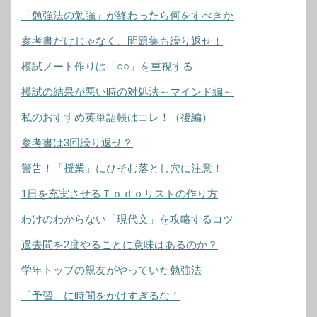
「勉強法の勉強」が終わったら何をすべきか
参考書だけじゃなく、問題集も繰り返せ！
模試ノート作りは「○○」を重視する
模試の結果が悪い時の対処法～マインド編～
私のおすすめ英単語帳はコレ！（後編）
参考書は3回繰り返せ？
警告！「授業」にひそむ落とし穴に注意！
1日を充実させるＴｏｄｏリストの作り方
わけのわからない「現代文」を攻略するコツ
過去問を2度やることに意味はあるのか？
学年トップの親友がやっていた勉強法
「予習」に時間をかけすぎるな！