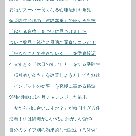
要領がスーパー良くなる心理法則を発見
全受験生必聴の「試験本番」で使える裏技
「儲かる資格」をついに見つけました
ついに発見！勉強に最適な間食はコレだ！
「好きなことで生きていく！」を徹底検証
ヘタすぎる「休日のすごし方」をする受験生
「精神的な弱さ」を改善しようとしても無駄
「インプットの効率」を究極に高める秘訣
9時間睡眠に1ヶ月チャレンジした結果
「今から間に合いますか？」が愚問すぎる件
決着！机は綺麗がいいVS乱雑がいい論争
自分のタイプ別の効果的な暗記法（具体例）