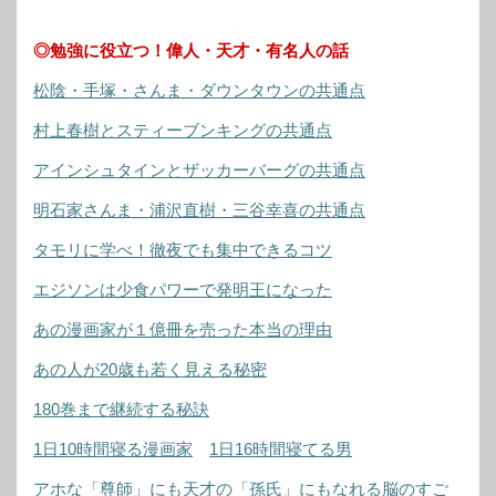
◎勉強に役立つ！偉人・天才・有名人の話
松陰・手塚・さんま・ダウンタウンの共通点
村上春樹とスティーブンキングの共通点
アインシュタインとザッカーバーグの共通点
明石家さんま・浦沢直樹・三谷幸喜の共通点
タモリに学べ！徹夜でも集中できるコツ
エジソンは少食パワーで発明王になった
あの漫画家が１億冊を売った本当の理由
あの人が20歳も若く見える秘密
180巻まで継続する秘訣
1日10時間寝る漫画家
1日16時間寝てる男
アホな「尊師」にも天才の「孫氏」にもなれる脳のすご