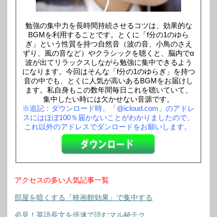
勉強の集中力を長時間持続させるコツは、効果的な
BGMを利用することです。とくに「f分の1のゆら
ぎ」という性質を持つ自然音（波の音、小鳥のさえ
ずり、風の音など）やクラシックを聴くと、脳内でα
波が出てリラックスしながら勉強に集中できるよう
になります。今回はそんな「f分の1のゆらぎ」を持つ
音の中でも、とくに人気が高いあるBGMをお届けし
ます。私自身もこの数年間毎日これを聴いていて、
集中したい時には欠かせない音源です。
※追記：ダウンロード時、「@icloud.com」のアドレ
スにはほぼ100％届かないことがわかりましたので、
これ以外のアドレスでダンロードをお願いします。
アクセスの多い人気記事一覧
部屋を暗くする「映画館効果」で集中する
必見！英語長文を倍速で読むマル秘テク