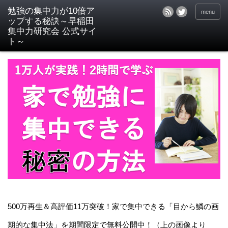
menu
500万再生＆高評価11万突破！家で集中できる「目から鱗の画
期的な集中法」を期間限定で無料公開中！（上の画像より