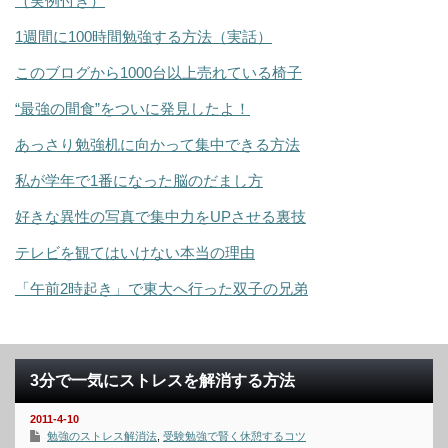
（実例付き）
1週間に100時間勉強する方法（実話）
このブログから1000台以上売れている椅子
“最強の間食”をついに発見したよ！
あっさり勉強机に向かって集中できる方法
私が学年で1番になった脳のだまし方
好きな異性の写真で集中力をUPさせる裏技
テレビを観てはいけない本当の理由
「午前2時起き」で東大へ行った双子の兄弟
3分で一気にストレスを解消する方法
2011-4-10
勉強のストレス解消法
,
受験勉強で賢く休憩するコツ