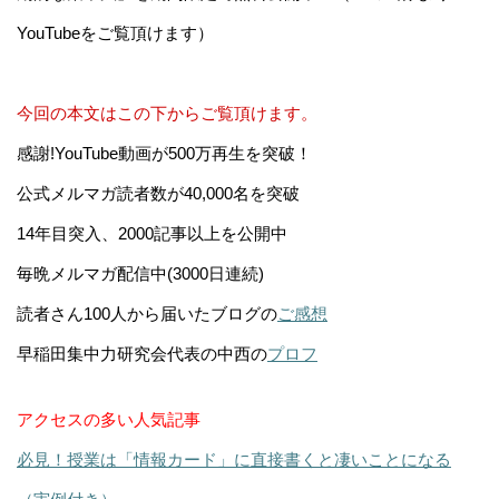
YouTubeをご覧頂けます）
今回の本文はこの下からご覧頂けます。
感謝!YouTube動画が500万再生を突破！
公式メルマガ読者数が40,000名を突破
14年目突入、2000記事以上を公開中
毎晩メルマガ配信中(3000日連続)
読者さん100人から届いたブログの
ご感想
早稲田集中力研究会代表の中西の
プロフ
アクセスの多い人気記事
必見！授業は「情報カード」に直接書くと凄いことになる