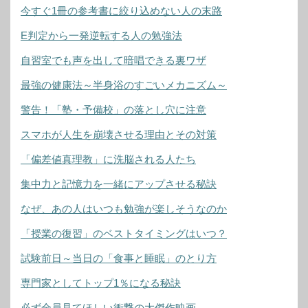
今すぐ1冊の参考書に絞り込めない人の末路
E判定から一発逆転する人の勉強法
自習室でも声を出して暗唱できる裏ワザ
最強の健康法～半身浴のすごいメカニズム～
警告！「塾・予備校」の落とし穴に注意
スマホが人生を崩壊させる理由とその対策
「偏差値真理教」に洗脳される人たち
集中力と記憶力を一緒にアップさせる秘訣
なぜ、あの人はいつも勉強が楽しそうなのか
「授業の復習」のベストタイミングはいつ？
試験前日～当日の「食事と睡眠」のとり方
専門家としてトップ1％になる秘訣
必ず全員見てほしい衝撃の大傑作映画