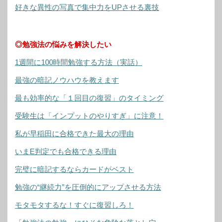
好きな異性の写真で集中力をUPさせる裏技
◎勉強法の悩みを解決したい
1週間に100時間勉強する方法（実話）
最強の暗記ノウハウを教えます
最も効率的な「１回目の復習」のタイミング
受験生は「インプットのやりすぎ」に注意！
私が早稲田に合格できた最大の理由
いまE判定でも合格できる理由
完璧に暗記するならカードがベスト
勉強の“継続力”を圧倒的にアップさせる方法
モタモタするな！すぐに復習しろ！