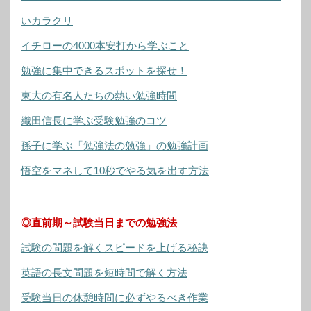
いカラクリ
イチローの4000本安打から学ぶこと
勉強に集中できるスポットを探せ！
東大の有名人たちの熱い勉強時間
織田信長に学ぶ受験勉強のコツ
孫子に学ぶ「勉強法の勉強」の勉強計画
悟空をマネして10秒でやる気を出す方法
◎直前期～試験当日までの勉強法
試験の問題を解くスピードを上げる秘訣
英語の長文問題を短時間で解く方法
受験当日の休憩時間に必ずやるべき作業