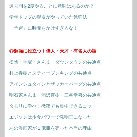
過去問を2度やることに意味はあるのか？
学年トップの親友がやっていた勉強法
「予習」に時間をかけすぎるな！
◎勉強に役立つ！偉人・天才・有名人の話
松陰・手塚・さんま・ダウンタウンの共通点
村上春樹とスティーブンキングの共通点
アインシュタインとザッカーバーグの共通点
明石家さんま・浦沢直樹・三谷幸喜の共通点
タモリに学べ！徹夜でも集中できるコツ
エジソンは少食パワーで発明王になった
あの漫画家が１億冊を売った本当の理由