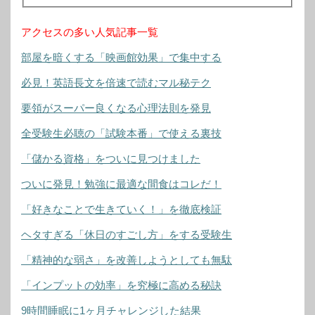
アクセスの多い人気記事一覧
部屋を暗くする「映画館効果」で集中する
必見！英語長文を倍速で読むマル秘テク
要領がスーパー良くなる心理法則を発見
全受験生必聴の「試験本番」で使える裏技
「儲かる資格」をついに見つけました
ついに発見！勉強に最適な間食はコレだ！
「好きなことで生きていく！」を徹底検証
ヘタすぎる「休日のすごし方」をする受験生
「精神的な弱さ」を改善しようとしても無駄
「インプットの効率」を究極に高める秘訣
9時間睡眠に1ヶ月チャレンジした結果