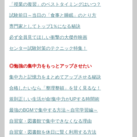
「授業の復習」のベストタイミングはいつ？
試験前日～当日の「食事と睡眠」のとり方
専門家としてトップ1％になる秘訣
必ず全員見てほしい衝撃の大傑作映画
センター試験対策のテクニック特集！
◎勉強の集中力をもっとアップさせたい
集中力と記憶力をまとめてアップさせる秘訣
合格したいなら「整理整頓」を甘く見るな！
規則正しい生活が命!集中力がUPする時間術
最強のBGMで集中する方法～自宅学習編～
自習室・図書館で集中できなくなる理由
自習室・図書館を休日に賢く利用する方法