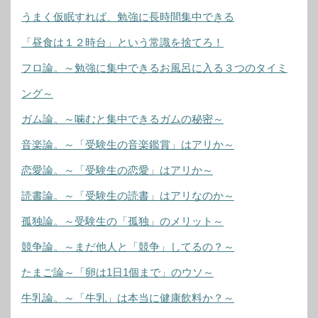
うまく仮眠すれば、勉強に長時間集中できる
「昼食は１２時台」という常識を捨てろ！
フロ論。～勉強に集中できるお風呂に入る３つのタイミ
ング～
ガム論。～噛むと集中できるガムの秘密～
音楽論。～「受験生の音楽鑑賞」はアリか～
恋愛論。～「受験生の恋愛」はアリか～
読書論。～「受験生の読書」はアリなのか～
孤独論。～受験生の「孤独」のメリット～
競争論。～まだ他人と「競争」してるの？～
たまご論～「卵は1日1個まで」のウソ～
牛乳論。～「牛乳」は本当に健康飲料か？～