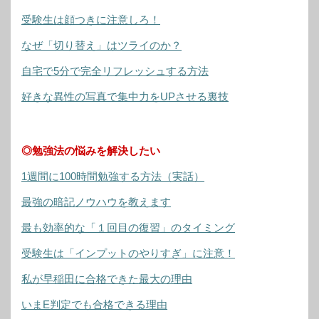
受験生は顔つきに注意しろ！
なぜ「切り替え」はツライのか？
自宅で5分で完全リフレッシュする方法
好きな異性の写真で集中力をUPさせる裏技
◎勉強法の悩みを解決したい
1週間に100時間勉強する方法（実話）
最強の暗記ノウハウを教えます
最も効率的な「１回目の復習」のタイミング
受験生は「インプットのやりすぎ」に注意！
私が早稲田に合格できた最大の理由
いまE判定でも合格できる理由