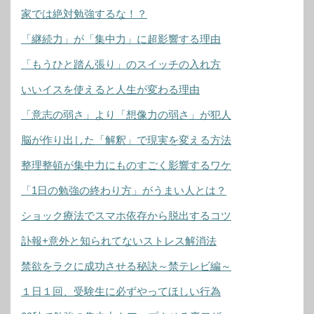
家では絶対勉強するな！？
「継続力」が「集中力」に超影響する理由
「もうひと踏ん張り」のスイッチの入れ方
いいイスを使えると人生が変わる理由
「意志の弱さ」より「想像力の弱さ」が犯人
脳が作り出した「解釈」で現実を変える方法
整理整頓が集中力にものすごく影響するワケ
「1日の勉強の終わり方」がうまい人とは？
ショック療法でスマホ依存から脱出するコツ
訃報+意外と知られてないストレス解消法
禁欲をラクに成功させる秘訣～禁テレビ編～
１日１回、受験生に必ずやってほしい行為