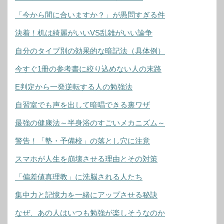
「今から間に合いますか？」が愚問すぎる件
決着！机は綺麗がいいVS乱雑がいい論争
自分のタイプ別の効果的な暗記法（具体例）
今すぐ1冊の参考書に絞り込めない人の末路
E判定から一発逆転する人の勉強法
自習室でも声を出して暗唱できる裏ワザ
最強の健康法～半身浴のすごいメカニズム～
警告！「塾・予備校」の落とし穴に注意
スマホが人生を崩壊させる理由とその対策
「偏差値真理教」に洗脳される人たち
集中力と記憶力を一緒にアップさせる秘訣
なぜ、あの人はいつも勉強が楽しそうなのか