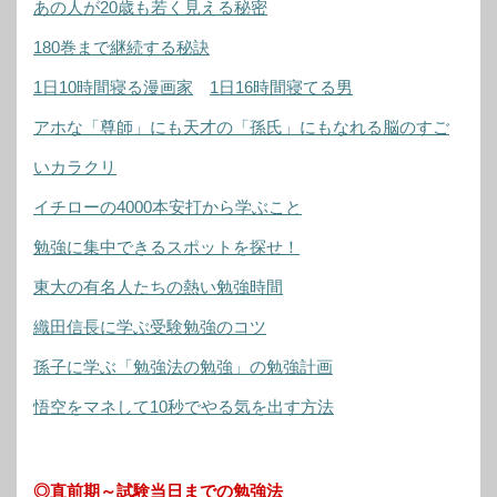
あの人が20歳も若く見える秘密
180巻まで継続する秘訣
1日10時間寝る漫画家
1日16時間寝てる男
アホな「尊師」にも天才の「孫氏」にもなれる脳のすご
いカラクリ
イチローの4000本安打から学ぶこと
勉強に集中できるスポットを探せ！
東大の有名人たちの熱い勉強時間
織田信長に学ぶ受験勉強のコツ
孫子に学ぶ「勉強法の勉強」の勉強計画
悟空をマネして10秒でやる気を出す方法
◎直前期～試験当日までの勉強法