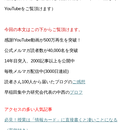
YouTubeをご覧頂けます）
今回の本文はこの下からご覧頂けます。
感謝!YouTube動画が500万再生を突破！
公式メルマガ読者数が40,000名を突破
14年目突入、2000記事以上を公開中
毎晩メルマガ配信中(3000日連続)
読者さん100人から届いたブログの
ご感想
早稲田集中力研究会代表の中西の
プロフ
アクセスの多い人気記事
必見！授業は「情報カード」に直接書くと凄いことになる