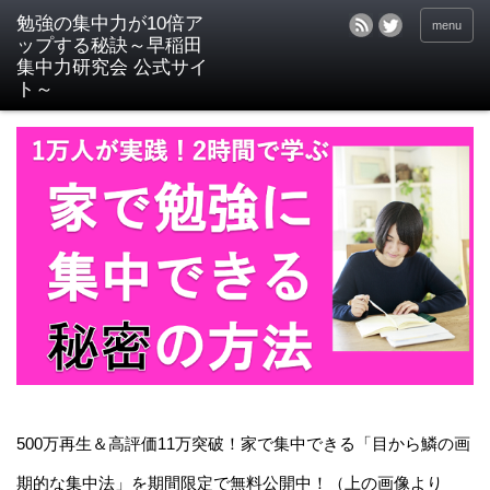
menu
500万再生＆高評価11万突破！家で集中できる「目から鱗の画
期的な集中法」を期間限定で無料公開中！（上の画像より