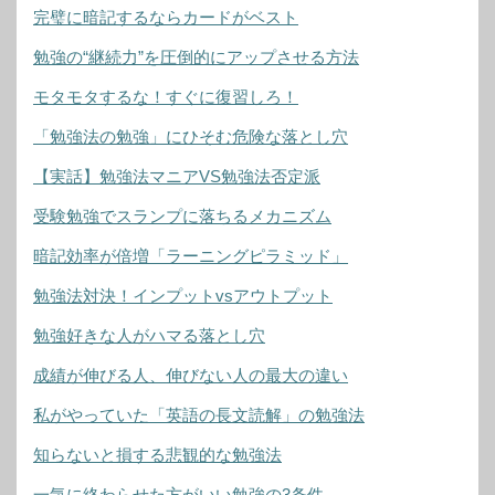
完璧に暗記するならカードがベスト
勉強の“継続力”を圧倒的にアップさせる方法
モタモタするな！すぐに復習しろ！
「勉強法の勉強」にひそむ危険な落とし穴
【実話】勉強法マニアVS勉強法否定派
受験勉強でスランプに落ちるメカニズム
暗記効率が倍増「ラーニングピラミッド」
勉強法対決！インプットvsアウトプット
勉強好きな人がハマる落とし穴
成績が伸びる人、伸びない人の最大の違い
私がやっていた「英語の長文読解」の勉強法
知らないと損する悲観的な勉強法
一気に終わらせた方がいい勉強の3条件