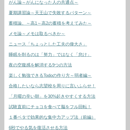
がん論～がんになった人の共通点～
夏期講習論～天王山で失敗するパターン～
蓄積論。～高1～高2の蓄積を考えてみた～
メモ論～メモは取るべきか～
ニュース「ちょっとした工夫の偉大さ」
睡眠を削るのは「努力」ではなく「怠け」
夜の空腹感を解消する9つの方法
楽しく勉強できるTodoの作り方～弱者編～
合格したいなら志望校を周りに言いふらせ！
「月曜の辛い朝」を30%起きやすくする方法
試験直前にチョコを食べて脳をフル回転！
１番ベタで効果的な集中力アップ法（前編）
6秒でやる気を復活させる方法