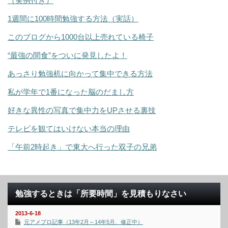
（実例付き）
1週間に100時間勉強する方法（実話）
このブログから1000台以上売れている椅子
“最強の間食”をついに発見したよ！
あっさり勉強机に向かって集中できる方法
私が学年で1番になった脳のだまし方
好きな異性の写真で集中力をUPさせる裏技
テレビを観てはいけない本当の理由
「午前2時起き」で東大へ行った双子の兄弟
勉強するときは「所要時間」を見積もりなさい
2013-6-18
元アメブロ記事（13年2月～14年5月、修正中）