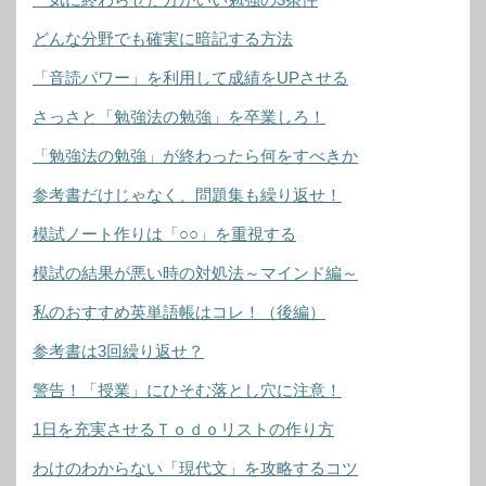
どんな分野でも確実に暗記する方法
「音読パワー」を利用して成績をUPさせる
さっさと「勉強法の勉強」を卒業しろ！
「勉強法の勉強」が終わったら何をすべきか
参考書だけじゃなく、問題集も繰り返せ！
模試ノート作りは「○○」を重視する
模試の結果が悪い時の対処法～マインド編～
私のおすすめ英単語帳はコレ！（後編）
参考書は3回繰り返せ？
警告！「授業」にひそむ落とし穴に注意！
1日を充実させるＴｏｄｏリストの作り方
わけのわからない「現代文」を攻略するコツ