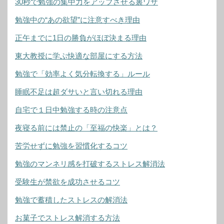
30秒で勉強の集中力をアップさせる裏ワザ
勉強中の“あの欲望”に注意すべき理由
正午までに1日の勝負がほぼ決まる理由
東大教授に学ぶ快適な部屋にする方法
勉強で「効率よく気分転換する」ルール
睡眠不足は超ダサいと言い切れる理由
自宅で１日中勉強する時の注意点
夜寝る前には禁止の「至福の快楽」とは？
苦労せずに勉強を習慣化するコツ
勉強のマンネリ感を打破するストレス解消法
受験生が禁欲を成功させるコツ
勉強で蓄積したストレスの解消法
お菓子でストレス解消する方法