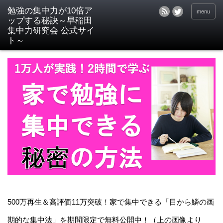
menu
500万再生＆高評価11万突破！家で集中できる「目から鱗の画
期的な集中法」を期間限定で無料公開中！（上の画像より