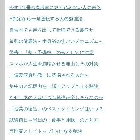
今すぐ1冊の参考書に絞り込めない人の末路
E判定から一発逆転する人の勉強法
自習室でも声を出して暗唱できる裏ワザ
最強の健康法～半身浴のすごいメカニズム～
警告！「塾・予備校」の落とし穴に注意
スマホが人生を崩壊させる理由とその対策
「偏差値真理教」に洗脳される人たち
集中力と記憶力を一緒にアップさせる秘訣
なぜ、あの人はいつも勉強が楽しそうなのか
「授業の復習」のベストタイミングはいつ？
試験前日～当日の「食事と睡眠」のとり方
専門家としてトップ1％になる秘訣