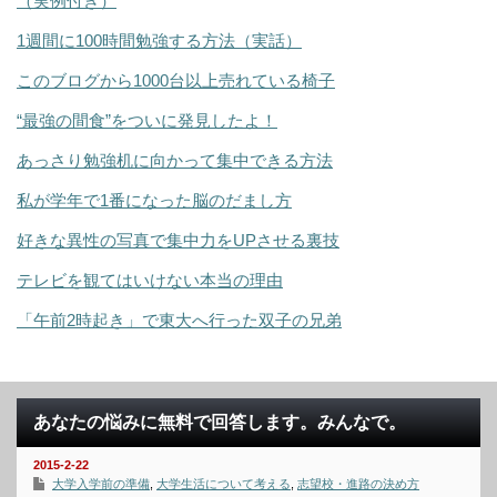
（実例付き）
1週間に100時間勉強する方法（実話）
このブログから1000台以上売れている椅子
“最強の間食”をついに発見したよ！
あっさり勉強机に向かって集中できる方法
私が学年で1番になった脳のだまし方
好きな異性の写真で集中力をUPさせる裏技
テレビを観てはいけない本当の理由
「午前2時起き」で東大へ行った双子の兄弟
あなたの悩みに無料で回答します。みんなで。
2015-2-22
大学入学前の準備
,
大学生活について考える
,
志望校・進路の決め方