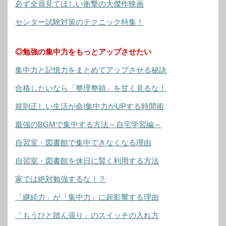
必ず全員見てほしい衝撃の大傑作映画
センター試験対策のテクニック特集！
◎勉強の集中力をもっとアップさせたい
集中力と記憶力をまとめてアップさせる秘訣
合格したいなら「整理整頓」を甘く見るな！
規則正しい生活が命!集中力がUPする時間術
最強のBGMで集中する方法～自宅学習編～
自習室・図書館で集中できなくなる理由
自習室・図書館を休日に賢く利用する方法
家では絶対勉強するな！？
「継続力」が「集中力」に超影響する理由
「もうひと踏ん張り」のスイッチの入れ方