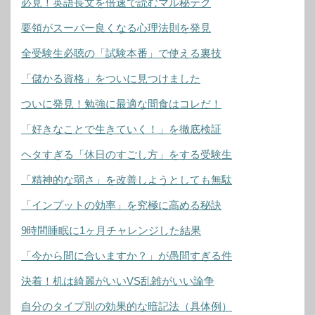
必見！英語長文を倍速で読むマル秘テク
要領がスーパー良くなる心理法則を発見
全受験生必聴の「試験本番」で使える裏技
「儲かる資格」をついに見つけました
ついに発見！勉強に最適な間食はコレだ！
「好きなことで生きていく！」を徹底検証
ヘタすぎる「休日のすごし方」をする受験生
「精神的な弱さ」を改善しようとしても無駄
「インプットの効率」を究極に高める秘訣
9時間睡眠に1ヶ月チャレンジした結果
「今から間に合いますか？」が愚問すぎる件
決着！机は綺麗がいいVS乱雑がいい論争
自分のタイプ別の効果的な暗記法（具体例）