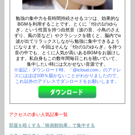
勉強の集中力を長時間持続させるコツは、効果的な
BGMを利用することです。とくに「f分の1のゆら
ぎ」という性質を持つ自然音（波の音、小鳥のさえ
ずり、風の音など）やクラシックを聴くと、脳内でα
波が出てリラックスしながら勉強に集中できるよう
になります。今回はそんな「f分の1のゆらぎ」を持つ
音の中でも、とくに人気が高いあるBGMをお届けし
ます。私自身もこの数年間毎日これを聴いていて、
集中したい時には欠かせない音源です。
※追記：ダウンロード時、「@icloud.com」のアドレ
スにはほぼ100％届かないことがわかりましたので、
これ以外のアドレスでダンロードをお願いします。
アクセスの多い人気記事一覧
部屋を暗くする「映画館効果」で集中する