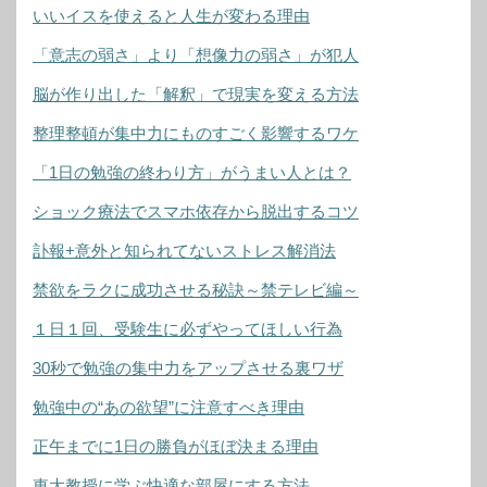
いいイスを使えると人生が変わる理由
「意志の弱さ」より「想像力の弱さ」が犯人
脳が作り出した「解釈」で現実を変える方法
整理整頓が集中力にものすごく影響するワケ
「1日の勉強の終わり方」がうまい人とは？
ショック療法でスマホ依存から脱出するコツ
訃報+意外と知られてないストレス解消法
禁欲をラクに成功させる秘訣～禁テレビ編～
１日１回、受験生に必ずやってほしい行為
30秒で勉強の集中力をアップさせる裏ワザ
勉強中の“あの欲望”に注意すべき理由
正午までに1日の勝負がほぼ決まる理由
東大教授に学ぶ快適な部屋にする方法