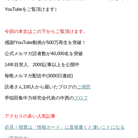
YouTubeをご覧頂けます）
今回の本文はこの下からご覧頂けます。
感謝!YouTube動画が500万再生を突破！
公式メルマガ読者数が40,000名を突破
14年目突入、2000記事以上を公開中
毎晩メルマガ配信中(3000日連続)
読者さん100人から届いたブログの
ご感想
早稲田集中力研究会代表の中西の
プロフ
アクセスの多い人気記事
必見！授業は「情報カード」に直接書くと凄いことになる