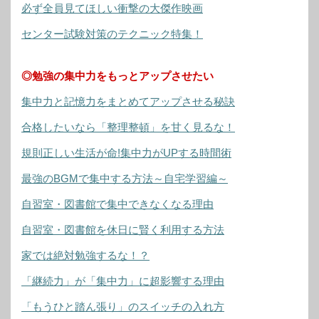
必ず全員見てほしい衝撃の大傑作映画
センター試験対策のテクニック特集！
◎勉強の集中力をもっとアップさせたい
集中力と記憶力をまとめてアップさせる秘訣
合格したいなら「整理整頓」を甘く見るな！
規則正しい生活が命!集中力がUPする時間術
最強のBGMで集中する方法～自宅学習編～
自習室・図書館で集中できなくなる理由
自習室・図書館を休日に賢く利用する方法
家では絶対勉強するな！？
「継続力」が「集中力」に超影響する理由
「もうひと踏ん張り」のスイッチの入れ方