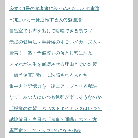
今すぐ1冊の参考書に絞り込めない人の末路
E判定から一発逆転する人の勉強法
自習室でも声を出して暗唱できる裏ワザ
最強の健康法～半身浴のすごいメカニズム～
警告！「塾・予備校」の落とし穴に注意
スマホが人生を崩壊させる理由とその対策
「偏差値真理教」に洗脳される人たち
集中力と記憶力を一緒にアップさせる秘訣
なぜ、あの人はいつも勉強が楽しそうなのか
「授業の復習」のベストタイミングはいつ？
試験前日～当日の「食事と睡眠」のとり方
専門家としてトップ1％になる秘訣