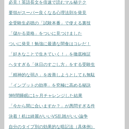
必見！英語長文を倍速で読むマル秘テク
要領がスーパー良くなる心理法則を発見
全受験生必聴の「試験本番」で使える裏技
「儲かる資格」をついに見つけました
ついに発見！勉強に最適な間食はコレだ！
「好きなことで生きていく！」を徹底検証
ヘタすぎる「休日のすごし方」をする受験生
「精神的な弱さ」を改善しようとしても無駄
「インプットの効率」を究極に高める秘訣
9時間睡眠に1ヶ月チャレンジした結果
「今から間に合いますか？」が愚問すぎる件
決着！机は綺麗がいいVS乱雑がいい論争
自分のタイプ別の効果的な暗記法（具体例）