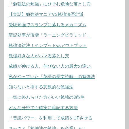
「勉強法の勉強」にひそむ危険な落とし穴
【実話】勉強法マニアVS勉強法否定派
受験勉強でスランプに落ちるメカニズム
暗記効率が倍増「ラーニングピラミッド」
勉強法対決！インプットvsアウトプット
勉強好きな人がハマる落とし穴
成績が伸びる人、伸びない人の最大の違い
私がやっていた「英語の長文読解」の勉強法
知らないと損する悲観的な勉強法
一気に終わらせた方がいい勉強の3条件
どんな分野でも確実に暗記する方法
「音読パワー」を利用して成績をUPさせる
さっさと「勉強法の勉強」を卒業しろ！