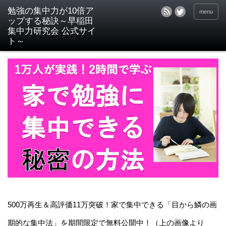
menu
500万再生＆高評価11万突破！家で集中できる「目から鱗の画
期的な集中法」を期間限定で無料公開中！（上の画像より