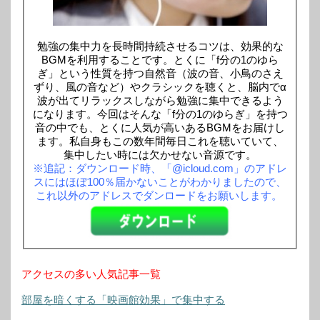
勉強の集中力を長時間持続させるコツは、効果的な
BGMを利用することです。とくに「f分の1のゆら
ぎ」という性質を持つ自然音（波の音、小鳥のさえ
ずり、風の音など）やクラシックを聴くと、脳内でα
波が出てリラックスしながら勉強に集中できるよう
になります。今回はそんな「f分の1のゆらぎ」を持つ
音の中でも、とくに人気が高いあるBGMをお届けし
ます。私自身もこの数年間毎日これを聴いていて、
集中したい時には欠かせない音源です。
※追記：ダウンロード時、「@icloud.com」のアドレ
スにはほぼ100％届かないことがわかりましたので、
これ以外のアドレスでダンロードをお願いします。
アクセスの多い人気記事一覧
部屋を暗くする「映画館効果」で集中する