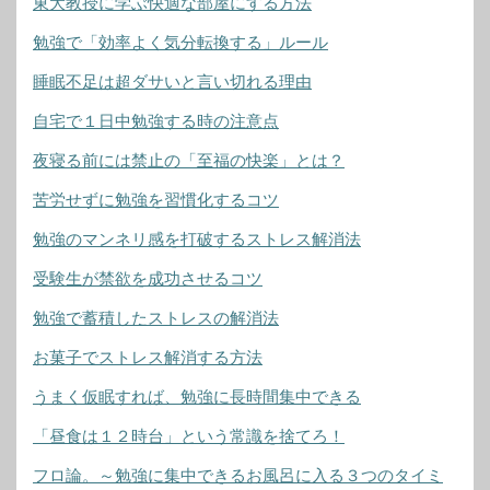
東大教授に学ぶ快適な部屋にする方法
勉強で「効率よく気分転換する」ルール
睡眠不足は超ダサいと言い切れる理由
自宅で１日中勉強する時の注意点
夜寝る前には禁止の「至福の快楽」とは？
苦労せずに勉強を習慣化するコツ
勉強のマンネリ感を打破するストレス解消法
受験生が禁欲を成功させるコツ
勉強で蓄積したストレスの解消法
お菓子でストレス解消する方法
うまく仮眠すれば、勉強に長時間集中できる
「昼食は１２時台」という常識を捨てろ！
フロ論。～勉強に集中できるお風呂に入る３つのタイミ