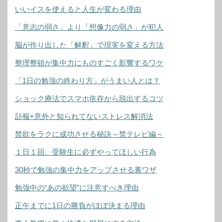
いいイスを使えると人生が変わる理由
「意志の弱さ」より「想像力の弱さ」が犯人
脳が作り出した「解釈」で現実を変える方法
整理整頓が集中力にものすごく影響するワケ
「1日の勉強の終わり方」がうまい人とは？
ショック療法でスマホ依存から脱出するコツ
訃報+意外と知られてないストレス解消法
禁欲をラクに成功させる秘訣～禁テレビ編～
１日１回、受験生に必ずやってほしい行為
30秒で勉強の集中力をアップさせる裏ワザ
勉強中の“あの欲望”に注意すべき理由
正午までに1日の勝負がほぼ決まる理由