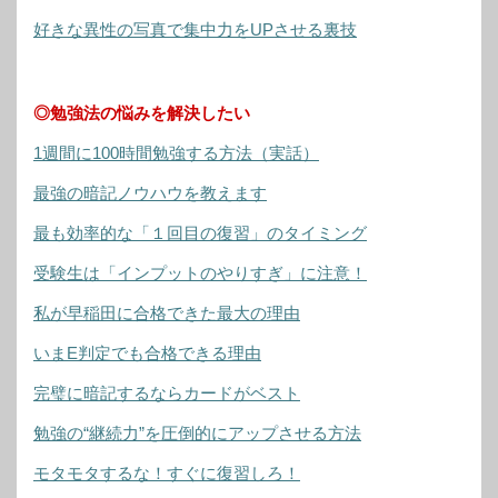
好きな異性の写真で集中力をUPさせる裏技
◎勉強法の悩みを解決したい
1週間に100時間勉強する方法（実話）
最強の暗記ノウハウを教えます
最も効率的な「１回目の復習」のタイミング
受験生は「インプットのやりすぎ」に注意！
私が早稲田に合格できた最大の理由
いまE判定でも合格できる理由
完璧に暗記するならカードがベスト
勉強の“継続力”を圧倒的にアップさせる方法
モタモタするな！すぐに復習しろ！