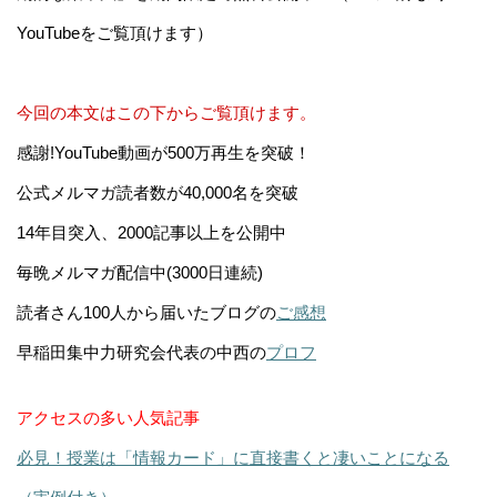
YouTubeをご覧頂けます）
今回の本文はこの下からご覧頂けます。
感謝!YouTube動画が500万再生を突破！
公式メルマガ読者数が40,000名を突破
14年目突入、2000記事以上を公開中
毎晩メルマガ配信中(3000日連続)
読者さん100人から届いたブログの
ご感想
早稲田集中力研究会代表の中西の
プロフ
アクセスの多い人気記事
必見！授業は「情報カード」に直接書くと凄いことになる