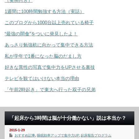
（実例付き）
1週間に100時間勉強する方法（実話）
このブログから1000台以上売れている椅子
“最強の間食”をついに発見したよ！
あっさり勉強机に向かって集中できる方法
私が学年で1番になった脳のだまし方
好きな異性の写真で集中力をUPさせる裏技
テレビを観てはいけない本当の理由
「午前2時起き」で東大へ行った双子の兄弟
「起床から3時間は脳が十分働かない」説は本当か？
2015-1-29
おすすめ記事
,
睡眠効率アップで集中力UP
,
起床報告プログラム