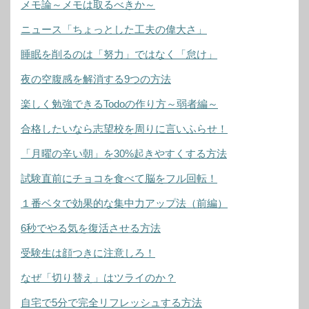
メモ論～メモは取るべきか～
ニュース「ちょっとした工夫の偉大さ」
睡眠を削るのは「努力」ではなく「怠け」
夜の空腹感を解消する9つの方法
楽しく勉強できるTodoの作り方～弱者編～
合格したいなら志望校を周りに言いふらせ！
「月曜の辛い朝」を30%起きやすくする方法
試験直前にチョコを食べて脳をフル回転！
１番ベタで効果的な集中力アップ法（前編）
6秒でやる気を復活させる方法
受験生は顔つきに注意しろ！
なぜ「切り替え」はツライのか？
自宅で5分で完全リフレッシュする方法