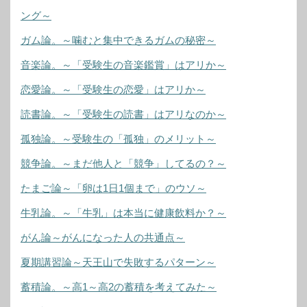
ング～
ガム論。～噛むと集中できるガムの秘密～
音楽論。～「受験生の音楽鑑賞」はアリか～
恋愛論。～「受験生の恋愛」はアリか～
読書論。～「受験生の読書」はアリなのか～
孤独論。～受験生の「孤独」のメリット～
競争論。～まだ他人と「競争」してるの？～
たまご論～「卵は1日1個まで」のウソ～
牛乳論。～「牛乳」は本当に健康飲料か？～
がん論～がんになった人の共通点～
夏期講習論～天王山で失敗するパターン～
蓄積論。～高1～高2の蓄積を考えてみた～