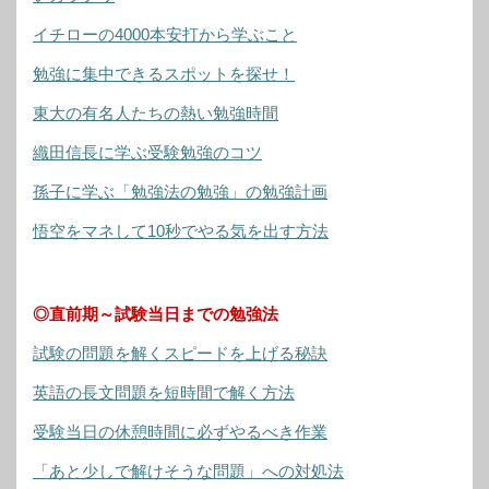
イチローの4000本安打から学ぶこと
勉強に集中できるスポットを探せ！
東大の有名人たちの熱い勉強時間
織田信長に学ぶ受験勉強のコツ
孫子に学ぶ「勉強法の勉強」の勉強計画
悟空をマネして10秒でやる気を出す方法
◎直前期～試験当日までの勉強法
試験の問題を解くスピードを上げる秘訣
英語の長文問題を短時間で解く方法
受験当日の休憩時間に必ずやるべき作業
「あと少しで解けそうな問題」への対処法