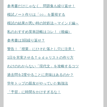
参考書だけじゃなく、問題集も繰り返せ！
模試ノート作りは「○○」を重視する
模試の結果が悪い時の対処法～マインド編～
私のおすすめ英単語帳はコレ！（後編）
参考書は3回繰り返せ？
警告！「授業」にひそむ落とし穴に注意！
1日を充実させるＴｏｄｏリストの作り方
わけのわからない「現代文」を攻略するコツ
過去問を2度やることに意味はあるのか？
学年トップの親友がやっていた勉強法
「予習」に時間をかけすぎるな！