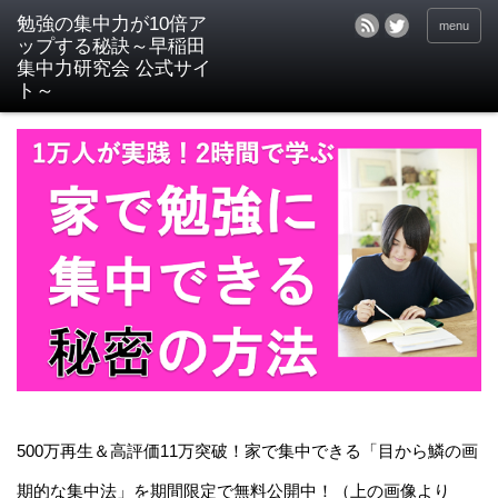
menu
500万再生＆高評価11万突破！家で集中できる「目から鱗の画
期的な集中法」を期間限定で無料公開中！（上の画像より