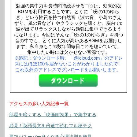
勉強の集中力を長時間持続させるコツは、効果的な
BGMを利用することです。とくに「f分の1のゆら
ぎ」という性質を持つ自然音（波の音、小鳥のさえ
ずり、風の音など）やクラシックを聴くと、脳内でα
波が出てリラックスしながら勉強に集中できるよう
になります。今回はそんな「f分の1のゆらぎ」を持つ
音の中でも、とくに人気が高いあるBGMをお届けし
ます。私自身もこの数年間毎日これを聴いていて、
集中したい時には欠かせない音源です。
※追記：ダウンロード時、「@icloud.com」のアドレ
スにはほぼ100％届かないことがわかりましたので、
これ以外のアドレスでダンロードをお願いします。
アクセスの多い人気記事一覧
部屋を暗くする「映画館効果」で集中する
必見！英語長文を倍速で読むマル秘テク
要領がスーパー良くなる心理法則を発見