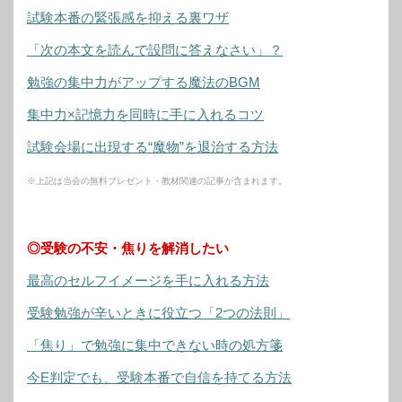
試験本番の緊張感を抑える裏ワザ
「次の本文を読んで設問に答えなさい」？
勉強の集中力がアップする魔法のBGM
集中力×記憶力を同時に手に入れるコツ
試験会場に出現する“魔物”を退治する方法
※上記は当会の無料プレゼント・教材関連の記事が含まれます。
◎受験の不安・焦りを解消したい
最高のセルフイメージを手に入れる方法
受験勉強が辛いときに役立つ「2つの法則」
「焦り」で勉強に集中できない時の処方箋
今E判定でも、受験本番で自信を持てる方法