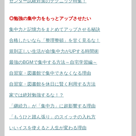
センター試験対策のテクニック特集！
◎勉強の集中力をもっとアップさせたい
集中力と記憶力をまとめてアップさせる秘訣
合格したいなら「整理整頓」を甘く見るな！
規則正しい生活が命!集中力がUPする時間術
最強のBGMで集中する方法～自宅学習編～
自習室・図書館で集中できなくなる理由
自習室・図書館を休日に賢く利用する方法
家では絶対勉強するな！？
「継続力」が「集中力」に超影響する理由
「もうひと踏ん張り」のスイッチの入れ方
いいイスを使えると人生が変わる理由