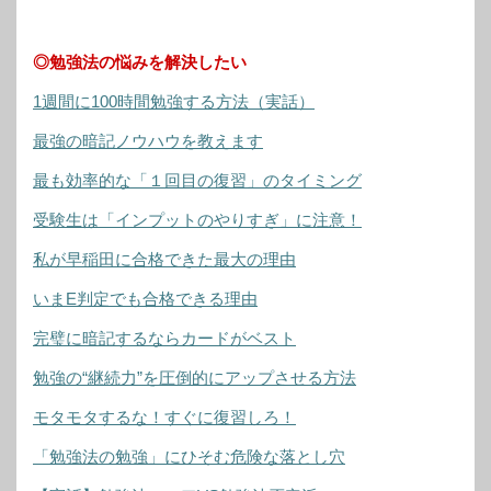
◎勉強法の悩みを解決したい
1週間に100時間勉強する方法（実話）
最強の暗記ノウハウを教えます
最も効率的な「１回目の復習」のタイミング
受験生は「インプットのやりすぎ」に注意！
私が早稲田に合格できた最大の理由
いまE判定でも合格できる理由
完璧に暗記するならカードがベスト
勉強の“継続力”を圧倒的にアップさせる方法
モタモタするな！すぐに復習しろ！
「勉強法の勉強」にひそむ危険な落とし穴