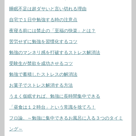
睡眠不足は超ダサいと言い切れる理由
自宅で１日中勉強する時の注意点
夜寝る前には禁止の「至福の快楽」とは？
苦労せずに勉強を習慣化するコツ
勉強のマンネリ感を打破するストレス解消法
受験生が禁欲を成功させるコツ
勉強で蓄積したストレスの解消法
お菓子でストレス解消する方法
うまく仮眠すれば、勉強に長時間集中できる
「昼食は１２時台」という常識を捨てろ！
フロ論。～勉強に集中できるお風呂に入る３つのタイミ
ング～