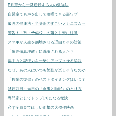
E判定から一発逆転する人の勉強法
自習室でも声を出して暗唱できる裏ワザ
最強の健康法～半身浴のすごいメカニズム～
警告！「塾・予備校」の落とし穴に注意
スマホが人生を崩壊させる理由とその対策
「偏差値真理教」に洗脳される人たち
集中力と記憶力を一緒にアップさせる秘訣
なぜ、あの人はいつも勉強が楽しそうなのか
「授業の復習」のベストタイミングはいつ？
試験前日～当日の「食事と睡眠」のとり方
専門家としてトップ1％になる秘訣
必ず全員見てほしい衝撃の大傑作映画