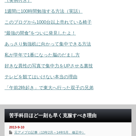
（実例付き）
1週間に100時間勉強する方法（実話）
このブログから1000台以上売れている椅子
“最強の間食”をついに発見したよ！
あっさり勉強机に向かって集中できる方法
私が学年で1番になった脳のだまし方
好きな異性の写真で集中力をUPさせる裏技
テレビを観てはいけない本当の理由
「午前2時起き」で東大へ行った双子の兄弟
苦手科目ほど一刻も早く克服すべき理由
2013-9-10
元アメブロ記事（13年2月～14年5月、修正中）