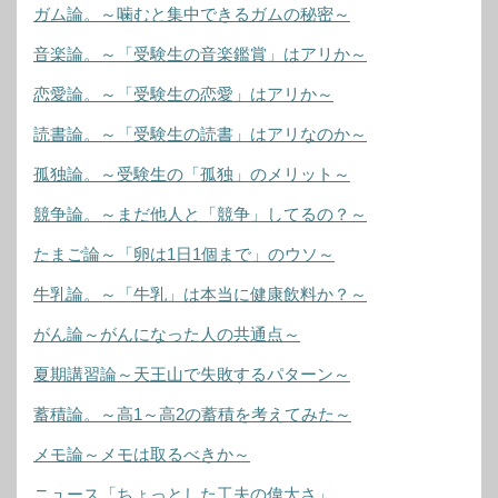
ガム論。～噛むと集中できるガムの秘密～
音楽論。～「受験生の音楽鑑賞」はアリか～
恋愛論。～「受験生の恋愛」はアリか～
読書論。～「受験生の読書」はアリなのか～
孤独論。～受験生の「孤独」のメリット～
競争論。～まだ他人と「競争」してるの？～
たまご論～「卵は1日1個まで」のウソ～
牛乳論。～「牛乳」は本当に健康飲料か？～
がん論～がんになった人の共通点～
夏期講習論～天王山で失敗するパターン～
蓄積論。～高1～高2の蓄積を考えてみた～
メモ論～メモは取るべきか～
ニュース「ちょっとした工夫の偉大さ」