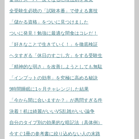
全受験生必聴の「試験本番」で使える裏技
「儲かる資格」をついに見つけました
ついに発見！勉強に最適な間食はコレだ！
「好きなことで生きていく！」を徹底検証
ヘタすぎる「休日のすごし方」をする受験生
「精神的な弱さ」を改善しようとしても無駄
「インプットの効率」を究極に高める秘訣
9時間睡眠に1ヶ月チャレンジした結果
「今から間に合いますか？」が愚問すぎる件
決着！机は綺麗がいいVS乱雑がいい論争
自分のタイプ別の効果的な暗記法（具体例）
今すぐ1冊の参考書に絞り込めない人の末路