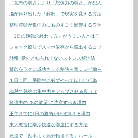
「意志の弱さ」より「想像力の弱さ」が犯人
脳が作り出した「解釈」で現実を変える方法
整理整頓が集中力にものすごく影響するワケ
「1日の勉強の終わり方」がうまい人とは？
ショック療法でスマホ依存から脱出するコツ
訃報+意外と知られてないストレス解消法
禁欲をラクに成功させる秘訣～禁テレビ編～
１日１回、受験生に必ずやってほしい行為
30秒で勉強の集中力をアップさせる裏ワザ
勉強中の“あの欲望”に注意すべき理由
正午までに1日の勝負がほぼ決まる理由
東大教授に学ぶ快適な部屋にする方法
勉強で「効率よく気分転換する」ルール