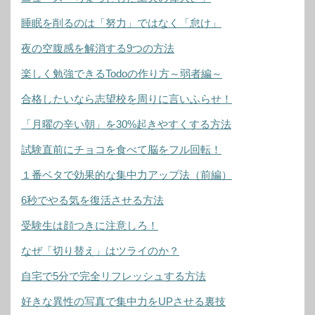
睡眠を削るのは「努力」ではなく「怠け」
夜の空腹感を解消する9つの方法
楽しく勉強できるTodoの作り方～弱者編～
合格したいなら志望校を周りに言いふらせ！
「月曜の辛い朝」を30%起きやすくする方法
試験直前にチョコを食べて脳をフル回転！
１番ベタで効果的な集中力アップ法（前編）
6秒でやる気を復活させる方法
受験生は顔つきに注意しろ！
なぜ「切り替え」はツライのか？
自宅で5分で完全リフレッシュする方法
好きな異性の写真で集中力をUPさせる裏技