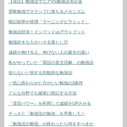
【実話】勉強法マニアVS勉強法否定派
受験勉強でスランプに落ちるメカニズム
暗記効率が倍増「ラーニングピラミッド」
勉強法対決！インプットvsアウトプット
勉強好きな人がハマる落とし穴
成績が伸びる人、伸びない人の最大の違い
私がやっていた「英語の長文読解」の勉強法
知らないと損する悲観的な勉強法
一気に終わらせた方がいい勉強の3条件
どんな分野でも確実に暗記する方法
「音読パワー」を利用して成績をUPさせる
さっさと「勉強法の勉強」を卒業しろ！
「勉強法の勉強」が終わったら何をすべきか