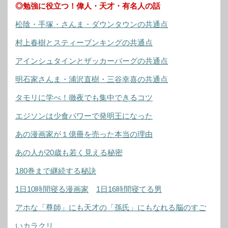
◎勉強に役立つ！偉人・天才・有名人の話
松陰・手塚・さんま・ダウンタウンの共通点
村上春樹とスティーブンキングの共通点
アインシュタインとザッカーバーグの共通点
明石家さんま・浦沢直樹・三谷幸喜の共通点
タモリに学べ！徹夜でも集中できるコツ
エジソンは少食パワーで発明王になった
あの漫画家が１億冊を売った本当の理由
あの人が20歳も若く見える秘密
180巻まで継続する秘訣
1日10時間寝る漫画家
1日16時間寝てる男
アホな「尊師」にも天才の「孫氏」にもなれる脳のすご
いカラクリ