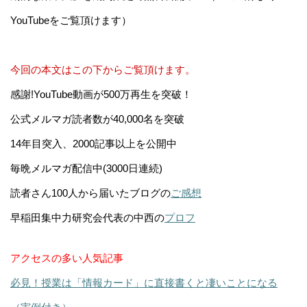
YouTubeをご覧頂けます）
今回の本文はこの下からご覧頂けます。
感謝!YouTube動画が500万再生を突破！
公式メルマガ読者数が40,000名を突破
14年目突入、2000記事以上を公開中
毎晩メルマガ配信中(3000日連続)
読者さん100人から届いたブログの
ご感想
早稲田集中力研究会代表の中西の
プロフ
アクセスの多い人気記事
必見！授業は「情報カード」に直接書くと凄いことになる