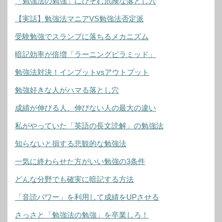
「勉強法の勉強」にひそむ危険な落とし穴
【実話】勉強法マニアVS勉強法否定派
受験勉強でスランプに落ちるメカニズム
暗記効率が倍増「ラーニングピラミッド」
勉強法対決！インプットvsアウトプット
勉強好きな人がハマる落とし穴
成績が伸びる人、伸びない人の最大の違い
私がやっていた「英語の長文読解」の勉強法
知らないと損する悲観的な勉強法
一気に終わらせた方がいい勉強の3条件
どんな分野でも確実に暗記する方法
「音読パワー」を利用して成績をUPさせる
さっさと「勉強法の勉強」を卒業しろ！