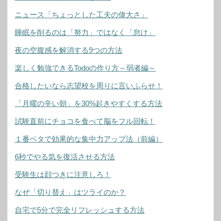
ニュース「ちょっとした工夫の偉大さ」
睡眠を削るのは「努力」ではなく「怠け」
夜の空腹感を解消する9つの方法
楽しく勉強できるTodoの作り方～弱者編～
合格したいなら志望校を周りに言いふらせ！
「月曜の辛い朝」を30%起きやすくする方法
試験直前にチョコを食べて脳をフル回転！
１番ベタで効果的な集中力アップ法（前編）
6秒でやる気を復活させる方法
受験生は顔つきに注意しろ！
なぜ「切り替え」はツライのか？
自宅で5分で完全リフレッシュする方法