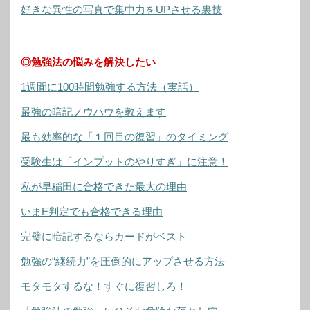
好きな異性の写真で集中力をUPさせる裏技
◎勉強法の悩みを解決したい
1週間に100時間勉強する方法（実話）
最強の暗記ノウハウを教えます
最も効率的な「１回目の復習」のタイミング
受験生は「インプットのやりすぎ」に注意！
私が早稲田に合格できた最大の理由
いまE判定でも合格できる理由
完璧に暗記するならカードがベスト
勉強の“継続力”を圧倒的にアップさせる方法
モタモタするな！すぐに復習しろ！