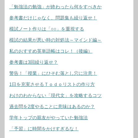
「勉強法の勉強」が終わったら何をすべきか
参考書だけじゃなく、問題集も繰り返せ！
模試ノート作りは「○○」を重視する
模試の結果が悪い時の対処法～マインド編～
私のおすすめ英単語帳はコレ！（後編）
参考書は3回繰り返せ？
警告！「授業」にひそむ落とし穴に注意！
1日を充実させるＴｏｄｏリストの作り方
わけのわからない「現代文」を攻略するコツ
過去問を2度やることに意味はあるのか？
学年トップの親友がやっていた勉強法
「予習」に時間をかけすぎるな！