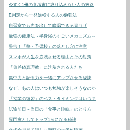
今すぐ1冊の参考書に絞り込めない人の末路
E判定から一発逆転する人の勉強法
自習室でも声を出して暗唱できる裏ワザ
最強の健康法～半身浴のすごいメカニズム～
警告！「塾・予備校」の落とし穴に注意
スマホが人生を崩壊させる理由とその対策
「偏差値真理教」に洗脳される人たち
集中力と記憶力を一緒にアップさせる秘訣
なぜ、あの人はいつも勉強が楽しそうなのか
「授業の復習」のベストタイミングはいつ？
試験前日～当日の「食事と睡眠」のとり方
専門家としてトップ1％になる秘訣
必ず全員見てほしい衝撃の大傑作映画