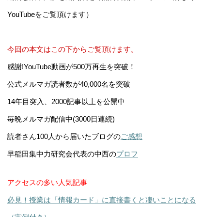
YouTubeをご覧頂けます）
今回の本文はこの下からご覧頂けます。
感謝!YouTube動画が500万再生を突破！
公式メルマガ読者数が40,000名を突破
14年目突入、2000記事以上を公開中
毎晩メルマガ配信中(3000日連続)
読者さん100人から届いたブログの
ご感想
早稲田集中力研究会代表の中西の
プロフ
アクセスの多い人気記事
必見！授業は「情報カード」に直接書くと凄いことになる