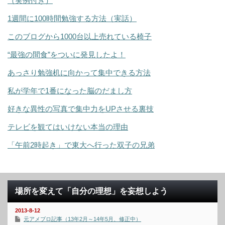
（実例付き）
1週間に100時間勉強する方法（実話）
このブログから1000台以上売れている椅子
“最強の間食”をついに発見したよ！
あっさり勉強机に向かって集中できる方法
私が学年で1番になった脳のだまし方
好きな異性の写真で集中力をUPさせる裏技
テレビを観てはいけない本当の理由
「午前2時起き」で東大へ行った双子の兄弟
場所を変えて「自分の理想」を妄想しよう
2013-8-12
元アメブロ記事（13年2月～14年5月、修正中）