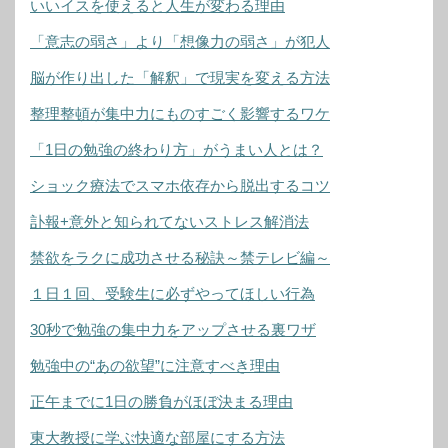
いいイスを使えると人生が変わる理由
「意志の弱さ」より「想像力の弱さ」が犯人
脳が作り出した「解釈」で現実を変える方法
整理整頓が集中力にものすごく影響するワケ
「1日の勉強の終わり方」がうまい人とは？
ショック療法でスマホ依存から脱出するコツ
訃報+意外と知られてないストレス解消法
禁欲をラクに成功させる秘訣～禁テレビ編～
１日１回、受験生に必ずやってほしい行為
30秒で勉強の集中力をアップさせる裏ワザ
勉強中の“あの欲望”に注意すべき理由
正午までに1日の勝負がほぼ決まる理由
東大教授に学ぶ快適な部屋にする方法