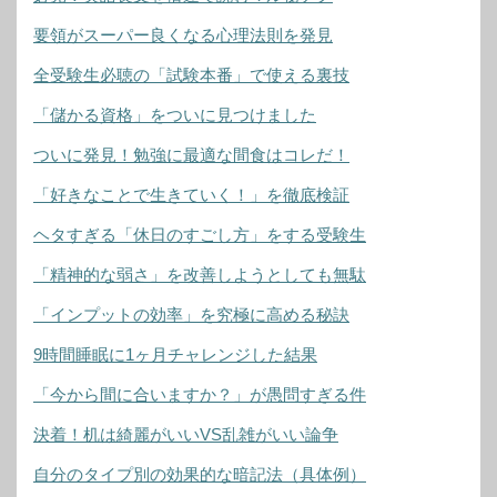
要領がスーパー良くなる心理法則を発見
全受験生必聴の「試験本番」で使える裏技
「儲かる資格」をついに見つけました
ついに発見！勉強に最適な間食はコレだ！
「好きなことで生きていく！」を徹底検証
ヘタすぎる「休日のすごし方」をする受験生
「精神的な弱さ」を改善しようとしても無駄
「インプットの効率」を究極に高める秘訣
9時間睡眠に1ヶ月チャレンジした結果
「今から間に合いますか？」が愚問すぎる件
決着！机は綺麗がいいVS乱雑がいい論争
自分のタイプ別の効果的な暗記法（具体例）