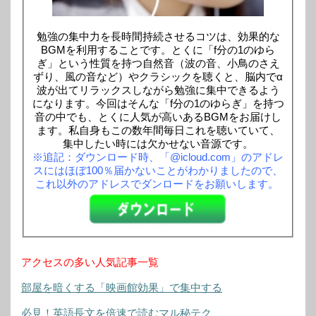
勉強の集中力を長時間持続させるコツは、効果的な
BGMを利用することです。とくに「f分の1のゆら
ぎ」という性質を持つ自然音（波の音、小鳥のさえ
ずり、風の音など）やクラシックを聴くと、脳内でα
波が出てリラックスしながら勉強に集中できるよう
になります。今回はそんな「f分の1のゆらぎ」を持つ
音の中でも、とくに人気が高いあるBGMをお届けし
ます。私自身もこの数年間毎日これを聴いていて、
集中したい時には欠かせない音源です。
※追記：ダウンロード時、「@icloud.com」のアドレ
スにはほぼ100％届かないことがわかりましたので、
これ以外のアドレスでダンロードをお願いします。
アクセスの多い人気記事一覧
部屋を暗くする「映画館効果」で集中する
必見！英語長文を倍速で読むマル秘テク