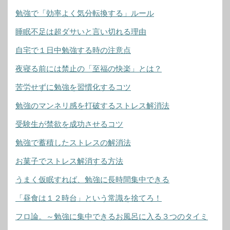
勉強で「効率よく気分転換する」ルール
睡眠不足は超ダサいと言い切れる理由
自宅で１日中勉強する時の注意点
夜寝る前には禁止の「至福の快楽」とは？
苦労せずに勉強を習慣化するコツ
勉強のマンネリ感を打破するストレス解消法
受験生が禁欲を成功させるコツ
勉強で蓄積したストレスの解消法
お菓子でストレス解消する方法
うまく仮眠すれば、勉強に長時間集中できる
「昼食は１２時台」という常識を捨てろ！
フロ論。～勉強に集中できるお風呂に入る３つのタイミ