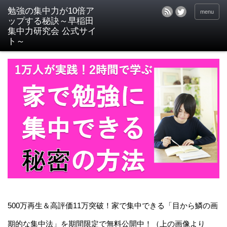
menu
500万再生＆高評価11万突破！家で集中できる「目から鱗の画
期的な集中法」を期間限定で無料公開中！（上の画像より