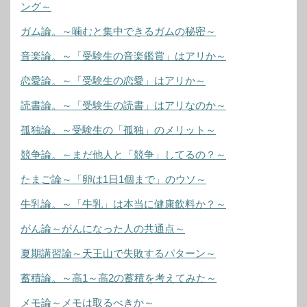
ング～
ガム論。～噛むと集中できるガムの秘密～
音楽論。～「受験生の音楽鑑賞」はアリか～
恋愛論。～「受験生の恋愛」はアリか～
読書論。～「受験生の読書」はアリなのか～
孤独論。～受験生の「孤独」のメリット～
競争論。～まだ他人と「競争」してるの？～
たまご論～「卵は1日1個まで」のウソ～
牛乳論。～「牛乳」は本当に健康飲料か？～
がん論～がんになった人の共通点～
夏期講習論～天王山で失敗するパターン～
蓄積論。～高1～高2の蓄積を考えてみた～
メモ論～メモは取るべきか～