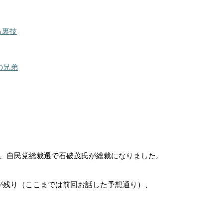
る裏技
の兄弟
、自民党総裁選で石破茂氏が総裁になりました。
が残り（ここまでは前回お話した予想通り）、