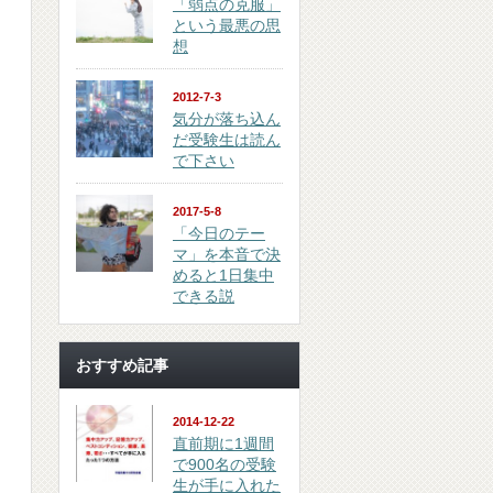
「弱点の克服」
という最悪の思
想
2012-7-3
気分が落ち込ん
だ受験生は読ん
で下さい
2017-5-8
「今日のテー
マ」を本音で決
めると1日集中
できる説
おすすめ記事
2014-12-22
直前期に1週間
で900名の受験
生が手に入れた