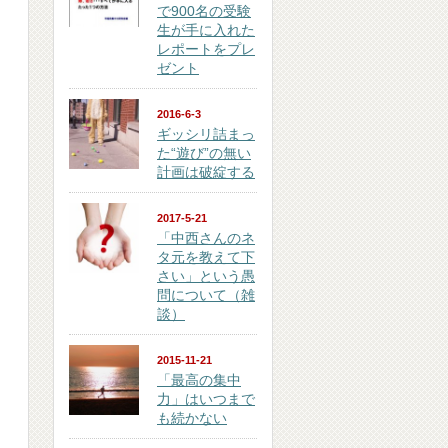
で900名の受験
生が手に入れた
レポートをプレ
ゼント
2016-6-3
ギッシリ詰まっ
た“遊び”の無い
計画は破綻する
2017-5-21
「中西さんのネ
タ元を教えて下
さい」という愚
問について（雑
談）
2015-11-21
「最高の集中
力」はいつまで
も続かない