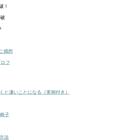
突破！
突破
中
ご感想
プロフ
くと凄いことになる（実例付き）
る椅子
方法