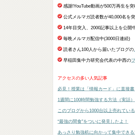
感謝!YouTube動画が500万再生を
公式メルマガ読者数が40,000名を
14年目突入、2000記事以上を公開
毎晩メルマガ配信中(3000日連続)
読者さん100人から届いたブログの
早稲田集中力研究会代表の中西の
アクセスの多い人気記事
必見！授業は「情報カード」に直接書
1週間に100時間勉強する方法（実話）
このブログから1000台以上売れてい
“最強の間食”をついに発見したよ！
あっさり勉強机に向かって集中できる