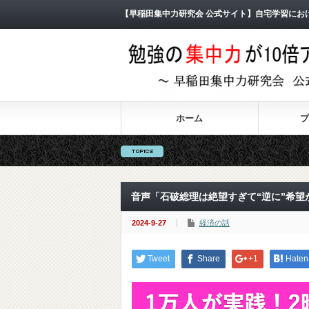
【早稲田集中力研究会 公式サイト】自宅学習にお
ホーム
プ
音声「石破総理は絶望すぎて“逆に”希望
2024-9-27
経済の話
Tweet
Share
+1
Haten