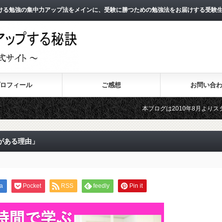
ける勉強の集中力アップ法をメインに、受験に勝つための勉強法をお届けする受験
ロフィール
ご感想
お問い合
本ブログは2010年8月よりスタートし、10
2011年3月よりスタートした無料メールマガ
がある理由」
a
Pocket
RSS
feedly
Pin it