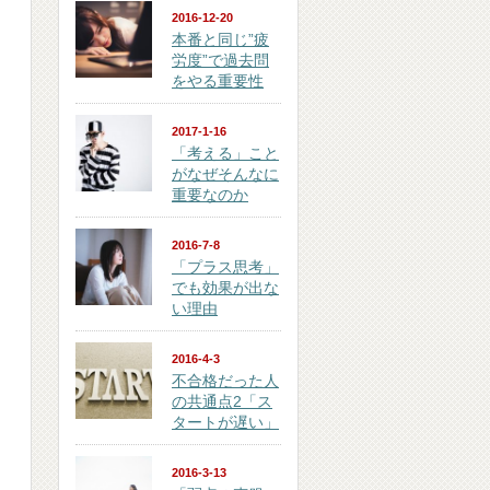
2016-12-20
本番と同じ”疲
労度”で過去問
をやる重要性
2017-1-16
「考える」こと
がなぜそんなに
重要なのか
2016-7-8
「プラス思考」
でも効果が出な
い理由
2016-4-3
不合格だった人
の共通点2「ス
タートが遅い」
2016-3-13