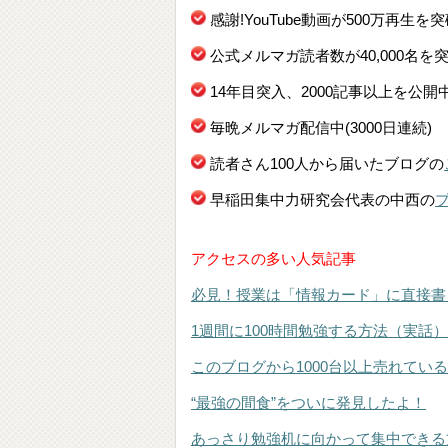
感謝!YouTube動画が500万再生を
公式メルマガ読者数が40,000名を
14年目突入、2000記事以上を公開
毎晩メルマガ配信中(3000日連続)
読者さん100人から届いたブログの
早稲田集中力研究会代表の中西の
アクセスの多い人気記事
必見！授業は「情報カード」に直接書
1週間に100時間勉強する方法（実話）
このブログから1000台以上売れてい
“最強の間食”をついに発見したよ！
あっさり勉強机に向かって集中できる