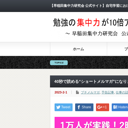
【早稲田集中力研究会 公式サイト】自宅学習にお
ホーム
プ
40秒で読める“ショートメルマガ”になり
2023-2-1
プチメルマガ
,
予告記事
,
仕事の
Tweet
Share
+1
Haten