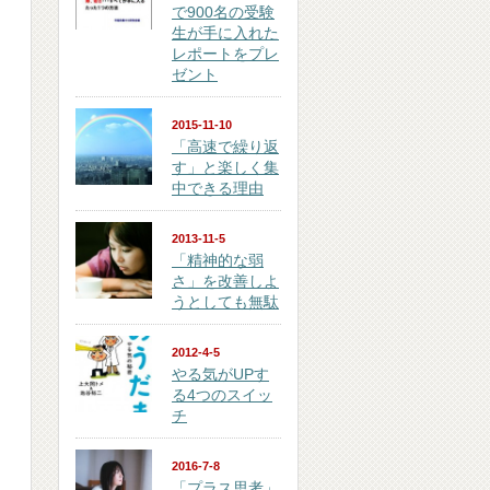
で900名の受験
生が手に入れた
レポートをプレ
ゼント
2015-11-10
「高速で繰り返
す」と楽しく集
中できる理由
2013-11-5
「精神的な弱
さ」を改善しよ
うとしても無駄
2012-4-5
やる気がUPす
る4つのスイッ
チ
2016-7-8
「プラス思考」