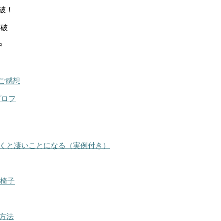
突破！
突破
中
ご感想
プロフ
くと凄いことになる（実例付き）
る椅子
方法