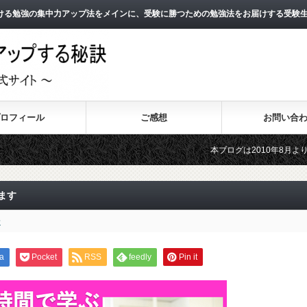
ける勉強の集中力アップ法をメインに、受験に勝つための勉強法をお届けする受験
ロフィール
ご感想
お問い合
本ブログは2010年8月よりスタートし、
2011年3月よりスタートした無料メール
ます
話
a
Pocket
RSS
feedly
Pin it