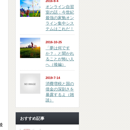
2016-8-4
オンライン自習
室の話：今世紀
最強の家勉オン
ライン集中シス
テムはこれだ！
2016-10-25
「夢は何です
か？」と聞かれ
ることが怖い人
へ（後編）
2019-7-14
消費増税と国の
借金の深刻さを
暴露するよ（雑
談）
おすすめ記事
後