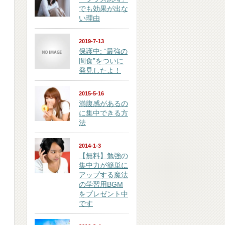
でも効果が出な
い理由
2019-7-13
保護中: “最強の
間食”をついに
発見したよ！
2015-5-16
満腹感があるの
に集中できる方
法
2014-1-3
【無料】勉強の
集中力が簡単に
アップする魔法
の学習用BGM
をプレゼント中
です