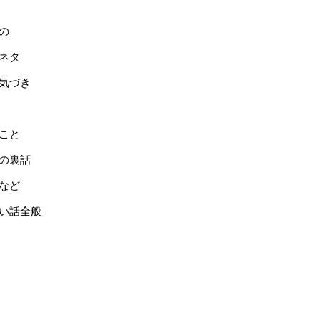
の
ネタ
気づき
こと
の裏話
など
い話全般