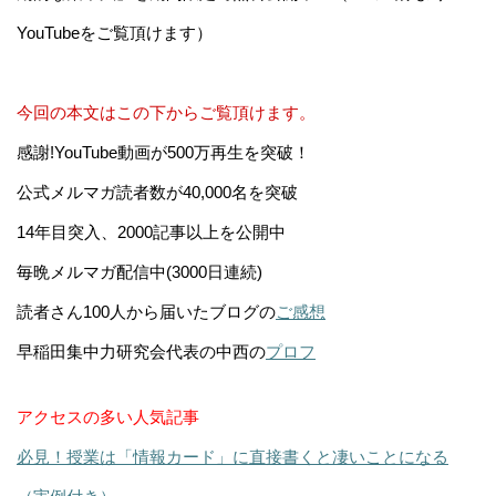
YouTubeをご覧頂けます）
今回の本文はこの下からご覧頂けます。
感謝!YouTube動画が500万再生を突破！
公式メルマガ読者数が40,000名を突破
14年目突入、2000記事以上を公開中
毎晩メルマガ配信中(3000日連続)
読者さん100人から届いたブログの
ご感想
早稲田集中力研究会代表の中西の
プロフ
アクセスの多い人気記事
必見！授業は「情報カード」に直接書くと凄いことになる