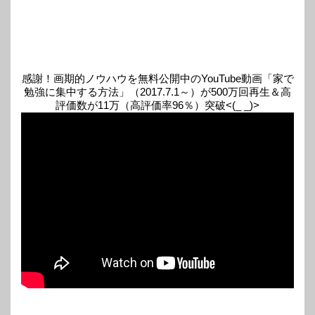
感謝！画期的ノウハウを無料公開中のYouTube動画「家で
勉強に集中する方法」（2017.7.1～）が500万回再生＆高
評価数が11万（高評価率96％）突破<(_ _)>