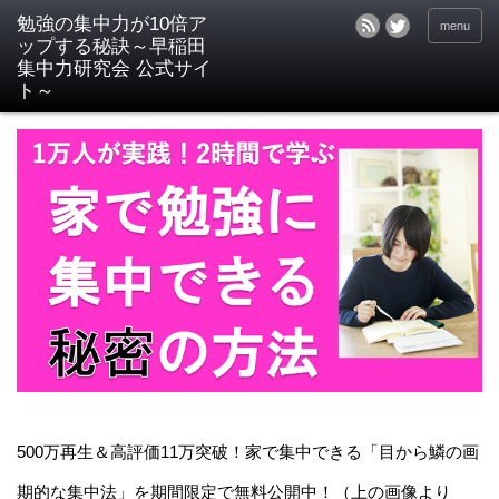
menu
500万再生＆高評価11万突破！家で集中できる「目から鱗の画
期的な集中法」を期間限定で無料公開中！（上の画像より