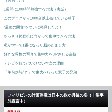
（実例付き）
1週間に100時間勉強する方法（実話）
このブログから1000台以上売れている椅子
“最強の間食”をついに発見したよ！
あっさり勉強机に向かって集中できる方法
私が学年で1番になった脳のだまし方
好きな異性の写真で集中力をUPさせる裏技
テレビを観てはいけない本当の理由
「午前2時起き」で東大へ行った双子の兄弟
フィリピンの計画停電は日本の数か月後の姿（非常事
態宣言中）
2026-5-16