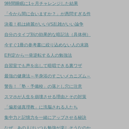
9時間睡眠に1ヶ月チャレンジした結果
「今から間に合いますか？」が愚問すぎる件
決着！机は綺麗がいいVS乱雑がいい論争
自分のタイプ別の効果的な暗記法（具体例）
今すぐ1冊の参考書に絞り込めない人の末路
E判定から一発逆転する人の勉強法
自習室でも声を出して暗唱できる裏ワザ
最強の健康法～半身浴のすごいメカニズム～
警告！「塾・予備校」の落とし穴に注意
スマホが人生を崩壊させる理由とその対策
「偏差値真理教」に洗脳される人たち
集中力と記憶力を一緒にアップさせる秘訣
なぜ、あの人はいつも勉強が楽しそうなのか