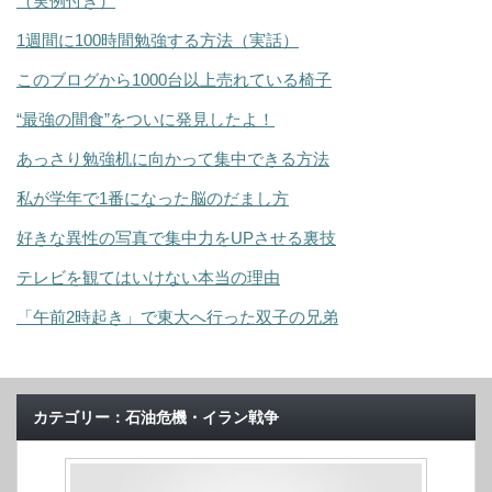
（実例付き）
1週間に100時間勉強する方法（実話）
このブログから1000台以上売れている椅子
“最強の間食”をついに発見したよ！
あっさり勉強机に向かって集中できる方法
私が学年で1番になった脳のだまし方
好きな異性の写真で集中力をUPさせる裏技
テレビを観てはいけない本当の理由
「午前2時起き」で東大へ行った双子の兄弟
カテゴリー：石油危機・イラン戦争