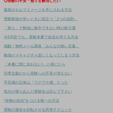
◎受験の不安・焦りを解消したい
最高のセルフイメージを手に入れる方法
受験勉強が辛いときに役立つ「2つの法則」
「焦り」で勉強に集中できない時の処方箋
今E判定でも、受験本番で自信を持てる方法
感動！無料メール講座「みんなの熱い言葉」
勉強がメチャクチャ楽しくなってしまう方法
「本番に間に合わない!」と感じたら
完璧主義だから受験への不安が消えない
不安感の正体は「ワクワク感」だった
気分が落ち込んだ受験生は読んで下さい
“本物の自信”をつける唯一の方法
受験の運命を好転させる思考テクニック