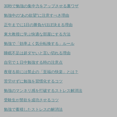
30秒で勉強の集中力をアップさせる裏ワザ
勉強中の“あの欲望”に注意すべき理由
正午までに1日の勝負がほぼ決まる理由
東大教授に学ぶ快適な部屋にする方法
勉強で「効率よく気分転換する」ルール
睡眠不足は超ダサいと言い切れる理由
自宅で１日中勉強する時の注意点
夜寝る前には禁止の「至福の快楽」とは？
苦労せずに勉強を習慣化するコツ
勉強のマンネリ感を打破するストレス解消法
受験生が禁欲を成功させるコツ
勉強で蓄積したストレスの解消法