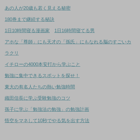
あの人が20歳も若く見える秘密
180巻まで継続する秘訣
1日10時間寝る漫画家
1日16時間寝てる男
アホな「尊師」にも天才の「孫氏」にもなれる脳のすごいカ
ラクリ
イチローの4000本安打から学ぶこと
勉強に集中できるスポットを探せ！
東大の有名人たちの熱い勉強時間
織田信長に学ぶ受験勉強のコツ
孫子に学ぶ「勉強法の勉強」の勉強計画
悟空をマネして10秒でやる気を出す方法