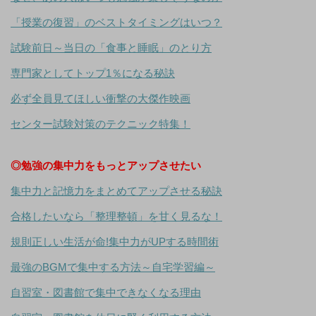
「授業の復習」のベストタイミングはいつ？
試験前日～当日の「食事と睡眠」のとり方
専門家としてトップ1％になる秘訣
必ず全員見てほしい衝撃の大傑作映画
センター試験対策のテクニック特集！
◎勉強の集中力をもっとアップさせたい
集中力と記憶力をまとめてアップさせる秘訣
合格したいなら「整理整頓」を甘く見るな！
規則正しい生活が命!集中力がUPする時間術
最強のBGMで集中する方法～自宅学習編～
自習室・図書館で集中できなくなる理由