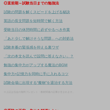
◎直前期～試験当日までの勉強法
試験の問題を解くスピードを上げる秘訣
英語の長文問題を短時間で解く方法
受験当日の休憩時間に必ずやるべき作業
「あと少しで解けそうな問題」への対処法
試験本番の緊張感を抑える裏ワザ
「次の本文を読んで設問に答えなさい」？
勉強の集中力がアップする魔法のBGM
集中力×記憶力を同時に手に入れるコツ
試験会場に出現する“魔物”を退治する方法
※上記は当会の無料プレゼント・教材関連の記事が含まれます。