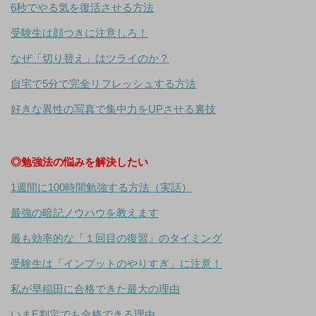
6秒でやる気を復活させる方法
受験生は顔つきに注意しろ！
なぜ「切り替え」はツライのか？
自宅で5分で完全リフレッシュする方法
好きな異性の写真で集中力をUPさせる裏技
◎勉強法の悩みを解決したい
1週間に100時間勉強する方法（実話）
最強の暗記ノウハウを教えます
最も効率的な「１回目の復習」のタイミング
受験生は「インプットのやりすぎ」に注意！
私が早稲田に合格できた最大の理由
いまE判定でも合格できる理由