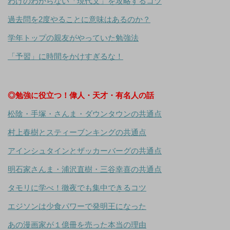
わけのわからない「現代文」を攻略するコツ
過去問を2度やることに意味はあるのか？
学年トップの親友がやっていた勉強法
「予習」に時間をかけすぎるな！
◎勉強に役立つ！偉人・天才・有名人の話
松陰・手塚・さんま・ダウンタウンの共通点
村上春樹とスティーブンキングの共通点
アインシュタインとザッカーバーグの共通点
明石家さんま・浦沢直樹・三谷幸喜の共通点
タモリに学べ！徹夜でも集中できるコツ
エジソンは少食パワーで発明王になった
あの漫画家が１億冊を売った本当の理由