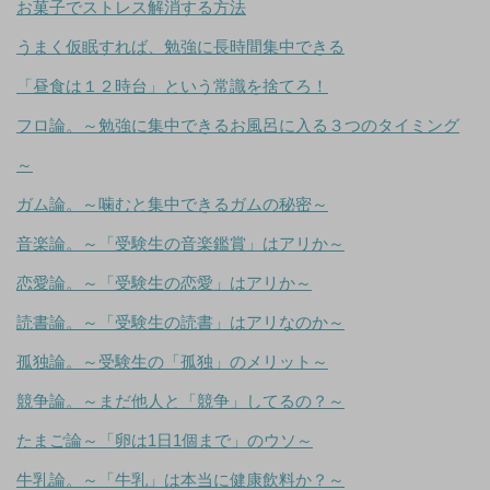
お菓子でストレス解消する方法
うまく仮眠すれば、勉強に長時間集中できる
「昼食は１２時台」という常識を捨てろ！
フロ論。～勉強に集中できるお風呂に入る３つのタイミング
～
ガム論。～噛むと集中できるガムの秘密～
音楽論。～「受験生の音楽鑑賞」はアリか～
恋愛論。～「受験生の恋愛」はアリか～
読書論。～「受験生の読書」はアリなのか～
孤独論。～受験生の「孤独」のメリット～
競争論。～まだ他人と「競争」してるの？～
たまご論～「卵は1日1個まで」のウソ～
牛乳論。～「牛乳」は本当に健康飲料か？～