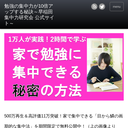
menu
500万再生＆高評価11万突破！家で集中できる「目から鱗の画
期的な集中法」を期間限定で無料公開中！（上の画像より