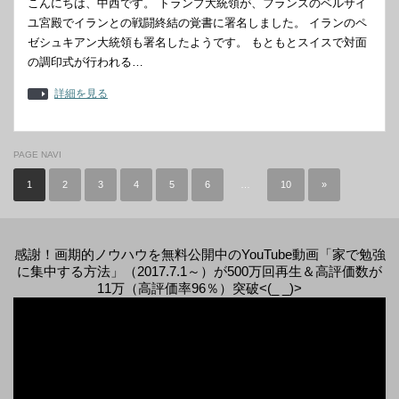
こんにちは、中西です。 トランプ大統領が、フランスのベルサイ
ユ宮殿でイランとの戦闘終結の覚書に署名しました。 イランのペ
ゼシュキアン大統領も署名したようです。 もともとスイスで対面
の調印式が行われる…
詳細を見る
PAGE NAVI
1
2
3
4
5
6
…
10
»
感謝！画期的ノウハウを無料公開中のYouTube動画「家で勉強
に集中する方法」（2017.7.1～）が500万回再生＆高評価数が
11万（高評価率96％）突破<(_ _)>