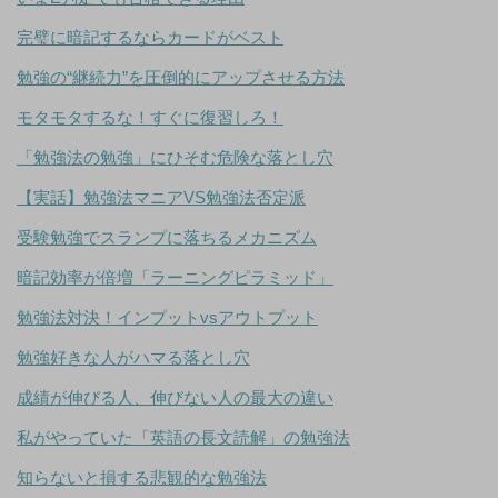
完璧に暗記するならカードがベスト
勉強の“継続力”を圧倒的にアップさせる方法
モタモタするな！すぐに復習しろ！
「勉強法の勉強」にひそむ危険な落とし穴
【実話】勉強法マニアVS勉強法否定派
受験勉強でスランプに落ちるメカニズム
暗記効率が倍増「ラーニングピラミッド」
勉強法対決！インプットvsアウトプット
勉強好きな人がハマる落とし穴
成績が伸びる人、伸びない人の最大の違い
私がやっていた「英語の長文読解」の勉強法
知らないと損する悲観的な勉強法