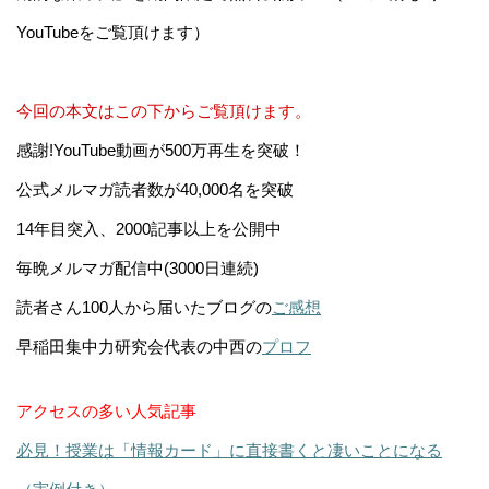
YouTubeをご覧頂けます）
今回の本文はこの下からご覧頂けます。
感謝!YouTube動画が500万再生を突破！
公式メルマガ読者数が40,000名を突破
14年目突入、2000記事以上を公開中
毎晩メルマガ配信中(3000日連続)
読者さん100人から届いたブログの
ご感想
早稲田集中力研究会代表の中西の
プロフ
アクセスの多い人気記事
必見！授業は「情報カード」に直接書くと凄いことになる