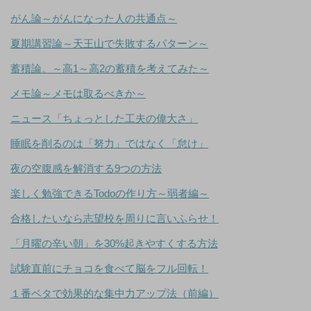
がん論～がんになった人の共通点～
夏期講習論～天王山で失敗するパターン～
蓄積論。～高1～高2の蓄積を考えてみた～
メモ論～メモは取るべきか～
ニュース「ちょっとした工夫の偉大さ」
睡眠を削るのは「努力」ではなく「怠け」
夜の空腹感を解消する9つの方法
楽しく勉強できるTodoの作り方～弱者編～
合格したいなら志望校を周りに言いふらせ！
「月曜の辛い朝」を30%起きやすくする方法
試験直前にチョコを食べて脳をフル回転！
１番ベタで効果的な集中力アップ法（前編）