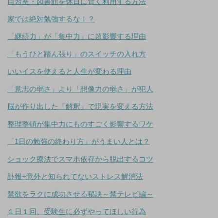
自習室・図書館を休日に賢く利用する方法
家では絶対勉強するな！？
「継続力」が「集中力」に超影響する理由
「もうひと踏ん張り」のスイッチの入れ方
いいイスを使えると人生が変わる理由
「意志の弱さ」より「想像力の弱さ」が犯人
脳が作り出した「解釈」で現実を変える方法
整理整頓が集中力にものすごく影響するワケ
「1日の勉強の終わり方」がうまい人とは？
ショック療法でスマホ依存から脱出するコツ
訃報+意外と知られてないストレス解消法
禁欲をラクに成功させる秘訣～禁テレビ編～
１日１回、受験生に必ずやってほしい行為