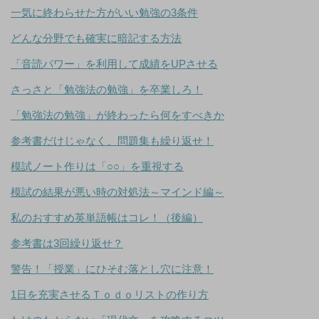
一気に終わらせた方がいい勉強の3条件
どんな分野でも確実に暗記する方法
「音読パワー」を利用して成績をUPさせる
さっさと「勉強法の勉強」を卒業しろ！
「勉強法の勉強」が終わったら何をすべきか
参考書だけじゃなく、問題集も繰り返せ！
模試ノート作りは「○○」を重視する
模試の結果が悪い時の対処法～マインド編～
私のおすすめ英単語帳はコレ！（後編）
参考書は3回繰り返せ？
警告！「授業」にひそむ落とし穴に注意！
1日を充実させるＴｏｄｏリストの作り方