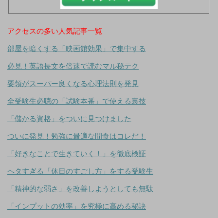
アクセスの多い人気記事一覧
部屋を暗くする「映画館効果」で集中する
必見！英語長文を倍速で読むマル秘テク
要領がスーパー良くなる心理法則を発見
全受験生必聴の「試験本番」で使える裏技
「儲かる資格」をついに見つけました
ついに発見！勉強に最適な間食はコレだ！
「好きなことで生きていく！」を徹底検証
ヘタすぎる「休日のすごし方」をする受験生
「精神的な弱さ」を改善しようとしても無駄
「インプットの効率」を究極に高める秘訣