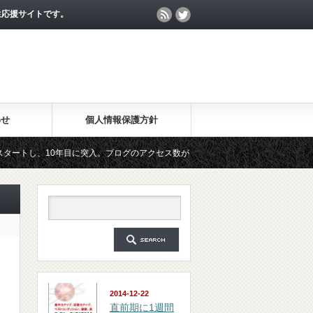
生応援サイトです。
わせ
個人情報保護方針
0年目に突入。ブログのアクセス数が月間25万PV、公開記事数が2000記事を突破
ガジン「勉強の集中力が10倍アップする秘訣」は、2018年6月に総読者数が4万人を
2014-12-22
直前期に1週間