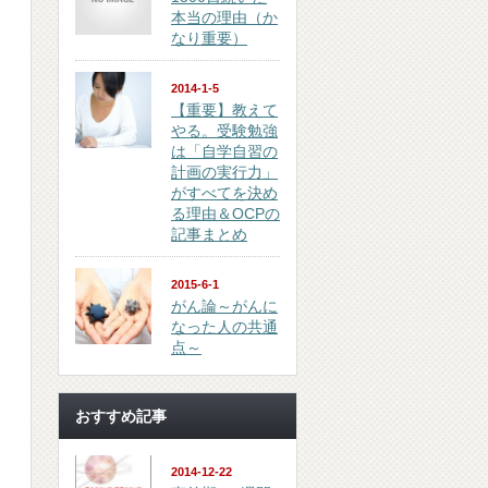
本当の理由（か
なり重要）
2014-1-5
【重要】教えて
やる。受験勉強
は「自学自習の
計画の実行力」
がすべてを決め
る理由＆OCPの
記事まとめ
2015-6-1
がん論～がんに
なった人の共通
点～
おすすめ記事
2014-12-22