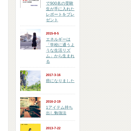
で900名の受験
生が手に入れた
レポートをプレ
ゼント
2015-8-5
エネルギーは
「学校に通うよ
うな生活リズ
ム」から生まれ
る
2017-3-16
癌になりました
2016-2-19
1アイテム持ち
出し勉強法
2013-7-22