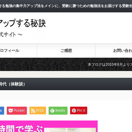
ける勉強の集中力アップ法をメインに、受験に勝つための勉強法をお届けする受験
ロフィール
ご感想
お問い合
本ブログは2010年8月よりスタートし、1
2011年3月よりスタートした無料メールマ
時代（体験談）
a
Pocket
RSS
feedly
Pin it