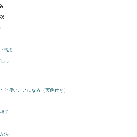
突破！
突破
中
ご感想
プロフ
くと凄いことになる（実例付き）
る椅子
方法