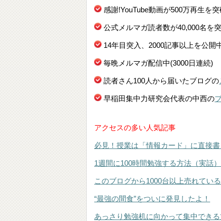
感謝!YouTube動画が500万再生を
公式メルマガ読者数が40,000名を
14年目突入、2000記事以上を公開
毎晩メルマガ配信中(3000日連続)
読者さん100人から届いたブログの
早稲田集中力研究会代表の中西の
アクセスの多い人気記事
必見！授業は「情報カード」に直接書
1週間に100時間勉強する方法（実話）
このブログから1000台以上売れてい
“最強の間食”をついに発見したよ！
あっさり勉強机に向かって集中できる