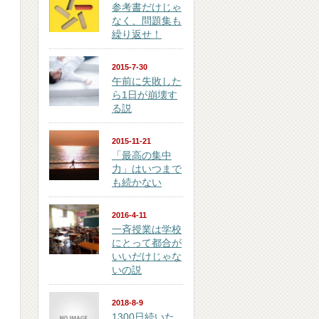
参考書だけじゃ
なく、問題集も
繰り返せ！
2015-7-30
午前に失敗した
ら1日が崩壊す
る説
2015-11-21
「最高の集中
力」はいつまで
も続かない
2016-4-11
一斉授業は学校
にとって都合が
いいだけじゃな
いの説
2018-8-9
1300日続いた