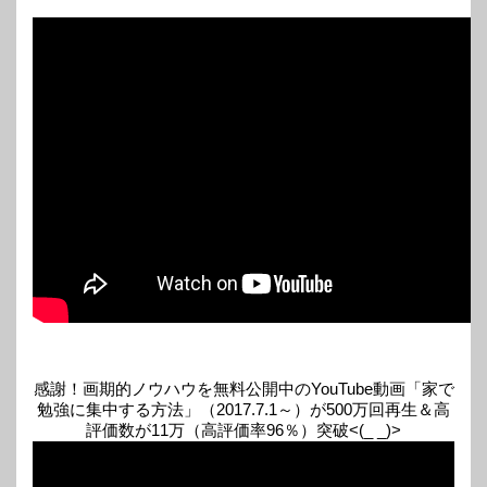
感謝！画期的ノウハウを無料公開中のYouTube動画「家で
勉強に集中する方法」（2017.7.1～）が500万回再生＆高
評価数が11万（高評価率96％）突破<(_ _)>