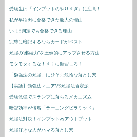
受験生は「インプットのやりすぎ」に注意！
私が早稲田に合格できた最大の理由
いまE判定でも合格できる理由
完璧に暗記するならカードがベスト
勉強の“継続力”を圧倒的にアップさせる方法
モタモタするな！すぐに復習しろ！
「勉強法の勉強」にひそむ危険な落とし穴
【実話】勉強法マニアVS勉強法否定派
受験勉強でスランプに落ちるメカニズム
暗記効率が倍増「ラーニングピラミッド」
勉強法対決！インプットvsアウトプット
勉強好きな人がハマる落とし穴