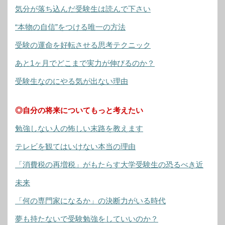
気分が落ち込んだ受験生は読んで下さい
“本物の自信”をつける唯一の方法
受験の運命を好転させる思考テクニック
あと1ヶ月でどこまで実力が伸びるのか？
受験生なのにやる気が出ない理由
◎自分の将来についてもっと考えたい
勉強しない人の怖しい末路を教えます
テレビを観てはいけない本当の理由
「消費税の再増税」がもたらす大学受験生の恐るべき近
未来
「何の専門家になるか」の決断力がいる時代
夢も持たないで受験勉強をしていいのか？