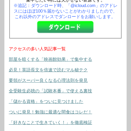
※追記：ダウンロード時、「@icloud.com」のアドレ
スにはほぼ100％届かないことがわかりましたので、
これ以外のアドレスでダンロードをお願いします。
アクセスの多い人気記事一覧
部屋を暗くする「映画館効果」で集中する
必見！英語長文を倍速で読むマル秘テク
要領がスーパー良くなる心理法則を発見
全受験生必聴の「試験本番」で使える裏技
「儲かる資格」をついに見つけました
ついに発見！勉強に最適な間食はコレだ！
「好きなことで生きていく！」を徹底検証