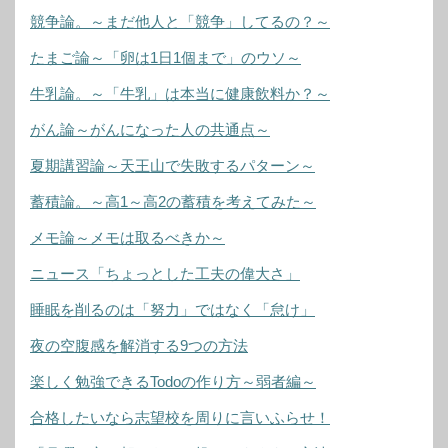
競争論。～まだ他人と「競争」してるの？～
たまご論～「卵は1日1個まで」のウソ～
牛乳論。～「牛乳」は本当に健康飲料か？～
がん論～がんになった人の共通点～
夏期講習論～天王山で失敗するパターン～
蓄積論。～高1～高2の蓄積を考えてみた～
メモ論～メモは取るべきか～
ニュース「ちょっとした工夫の偉大さ」
睡眠を削るのは「努力」ではなく「怠け」
夜の空腹感を解消する9つの方法
楽しく勉強できるTodoの作り方～弱者編～
合格したいなら志望校を周りに言いふらせ！