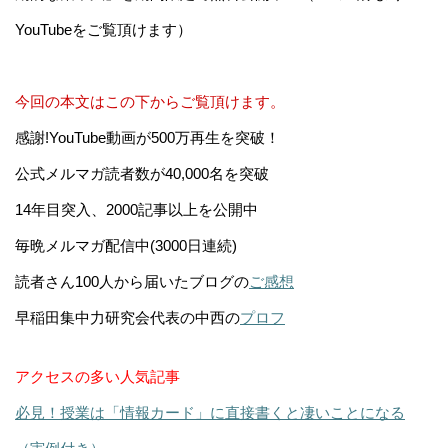
YouTubeをご覧頂けます）
今回の本文はこの下からご覧頂けます。
感謝!YouTube動画が500万再生を突破！
公式メルマガ読者数が40,000名を突破
14年目突入、2000記事以上を公開中
毎晩メルマガ配信中(3000日連続)
読者さん100人から届いたブログの
ご感想
早稲田集中力研究会代表の中西の
プロフ
アクセスの多い人気記事
必見！授業は「情報カード」に直接書くと凄いことになる