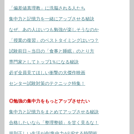
「偏差値真理教」に洗脳される人たち
集中力と記憶力を一緒にアップさせる秘訣
なぜ、あの人はいつも勉強が楽しそうなのか
「授業の復習」のベストタイミングはいつ？
試験前日～当日の「食事と睡眠」のとり方
専門家としてトップ1％になる秘訣
必ず全員見てほしい衝撃の大傑作映画
センター試験対策のテクニック特集！
◎勉強の集中力をもっとアップさせたい
集中力と記憶力をまとめてアップさせる秘訣
合格したいなら「整理整頓」を甘く見るな！
規則正しい生活が命!集中力がUPする時間術