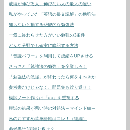
成績が伸びる人、伸びない人の最大の違い
私がやっていた「英語の長文読解」の勉強法
知らないと損する悲観的な勉強法
一気に終わらせた方がいい勉強の3条件
どんな分野でも確実に暗記する方法
「音読パワー」を利用して成績をUPさせる
さっさと「勉強法の勉強」を卒業しろ！
「勉強法の勉強」が終わったら何をすべきか
参考書だけじゃなく、問題集も繰り返せ！
模試ノート作りは「○○」を重視する
模試の結果が悪い時の対処法～マインド編～
私のおすすめ英単語帳はコレ！（後編）
参考書は3回繰り返せ？