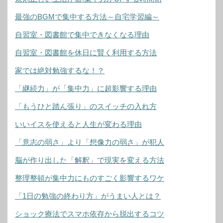
最強のBGMで集中する方法～自宅学習編～
自習室・図書館で集中できなくなる理由
自習室・図書館を休日に賢く利用する方法
家では絶対勉強するな！？
「継続力」が「集中力」に超影響する理由
「もうひと踏ん張り」のスイッチの入れ方
いいイスを使えると人生が変わる理由
「意志の弱さ」より「想像力の弱さ」が犯人
脳が作り出した「解釈」で現実を変える方法
整理整頓が集中力にものすごく影響するワケ
「1日の勉強の終わり方」がうまい人とは？
ショック療法でスマホ依存から脱出するコツ