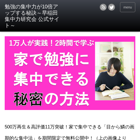
menu
500万再生＆高評価11万突破！家で集中できる「目から鱗の画
期的な集中法」を期間限定で無料公開中！（上の画像より