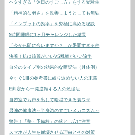
ヘタすぎる「休日のすごし方」をする受験生
「精神的な弱さ」を改善しようとしても無駄
「インプットの効率」を究極に高める秘訣
9時間睡眠に1ヶ月チャレンジした結果
「今から間に合いますか？」が愚問すぎる件
決着！机は綺麗がいいVS乱雑がいい論争
自分のタイプ別の効果的な暗記法（具体例）
今すぐ1冊の参考書に絞り込めない人の末路
E判定から一発逆転する人の勉強法
自習室でも声を出して暗唱できる裏ワザ
最強の健康法～半身浴のすごいメカニズム～
警告！「塾・予備校」の落とし穴に注意
スマホが人生を崩壊させる理由とその対策