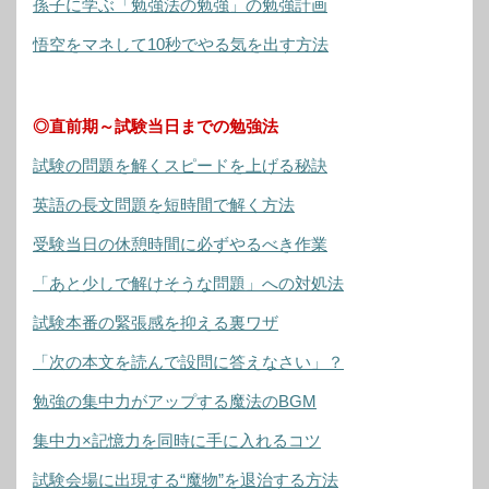
孫子に学ぶ「勉強法の勉強」の勉強計画
悟空をマネして10秒でやる気を出す方法
◎直前期～試験当日までの勉強法
試験の問題を解くスピードを上げる秘訣
英語の長文問題を短時間で解く方法
受験当日の休憩時間に必ずやるべき作業
「あと少しで解けそうな問題」への対処法
試験本番の緊張感を抑える裏ワザ
「次の本文を読んで設問に答えなさい」？
勉強の集中力がアップする魔法のBGM
集中力×記憶力を同時に手に入れるコツ
試験会場に出現する“魔物”を退治する方法