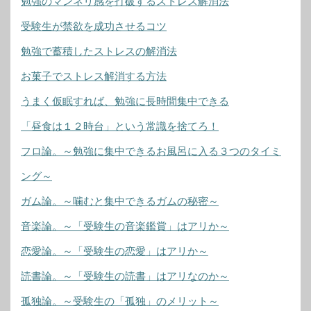
勉強のマンネリ感を打破するストレス解消法
受験生が禁欲を成功させるコツ
勉強で蓄積したストレスの解消法
お菓子でストレス解消する方法
うまく仮眠すれば、勉強に長時間集中できる
「昼食は１２時台」という常識を捨てろ！
フロ論。～勉強に集中できるお風呂に入る３つのタイミ
ング～
ガム論。～噛むと集中できるガムの秘密～
音楽論。～「受験生の音楽鑑賞」はアリか～
恋愛論。～「受験生の恋愛」はアリか～
読書論。～「受験生の読書」はアリなのか～
孤独論。～受験生の「孤独」のメリット～