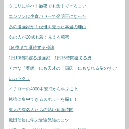
タモリに学べ！徹夜でも集中できるコツ
エジソンは少食パワーで発明王になった
あの漫画家が１億冊を売った本当の理由
あの人が20歳も若く見える秘密
180巻まで継続する秘訣
1日10時間寝る漫画家
1日16時間寝てる男
アホな「尊師」にも天才の「孫氏」にもなれる脳のすご
いカラクリ
イチローの4000本安打から学ぶこと
勉強に集中できるスポットを探せ！
東大の有名人たちの熱い勉強時間
織田信長に学ぶ受験勉強のコツ