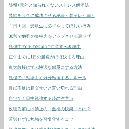
訃報+意外と知られてないストレス解消法
禁欲をラクに成功させる秘訣～禁テレビ編～
１日１回、受験生に必ずやってほしい行為
30秒で勉強の集中力をアップさせる裏ワザ
勉強中の“あの欲望”に注意すべき理由
正午までに1日の勝負がほぼ決まる理由
東大教授に学ぶ快適な部屋にする方法
勉強で「効率よく気分転換する」ルール
睡眠不足は超ダサいと言い切れる理由
自宅で１日中勉強する時の注意点
夜寝る前には禁止の「至福の快楽」とは？
苦労せずに勉強を習慣化するコツ