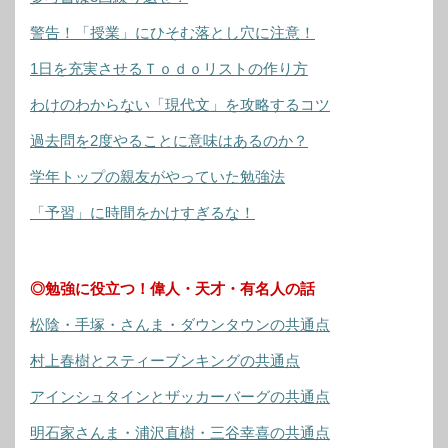
警告！「授業」にひそむ落とし穴に注意！
1日を充実させるＴｏｄｏリストの作り方
わけのわからない「現代文」を攻略するコツ
過去問を2度やることに意味はあるのか？
学年トップの親友がやっていた勉強法
「予習」に時間をかけすぎるな！
◎勉強に役立つ！偉人・天才・有名人の話
松陰・手塚・さんま・ダウンタウンの共通点
村上春樹とスティーブンキングの共通点
アインシュタインとザッカーバーグの共通点
明石家さんま・浦沢直樹・三谷幸喜の共通点