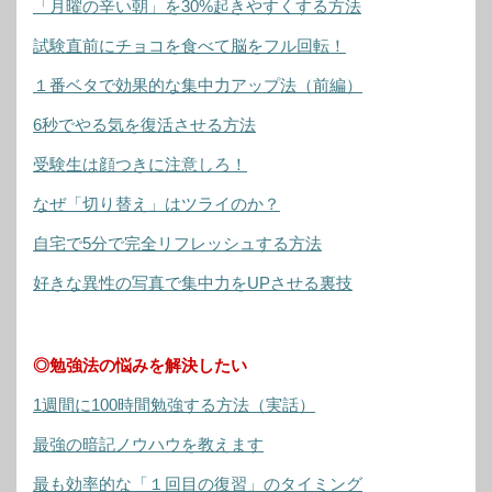
「月曜の辛い朝」を30%起きやすくする方法
試験直前にチョコを食べて脳をフル回転！
１番ベタで効果的な集中力アップ法（前編）
6秒でやる気を復活させる方法
受験生は顔つきに注意しろ！
なぜ「切り替え」はツライのか？
自宅で5分で完全リフレッシュする方法
好きな異性の写真で集中力をUPさせる裏技
◎勉強法の悩みを解決したい
1週間に100時間勉強する方法（実話）
最強の暗記ノウハウを教えます
最も効率的な「１回目の復習」のタイミング