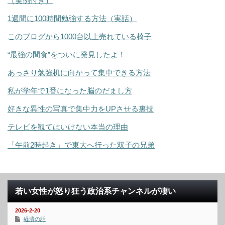
（実例付き）
1週間に100時間勉強する方法（実話）
このブログから1000台以上売れている椅子
“最強の間食”をついに発見したよ！
あっさり勉強机に向かって集中できる方法
私が学年で1番になった脳のだまし方
好きな異性の写真で集中力をUPさせる裏技
テレビを観てはいけない本当の理由
「午前2時起き」で東大へ行った双子の兄弟
若い女性が怒り狂う政治系チャンネルが凄い
2026-2-20
経済の話