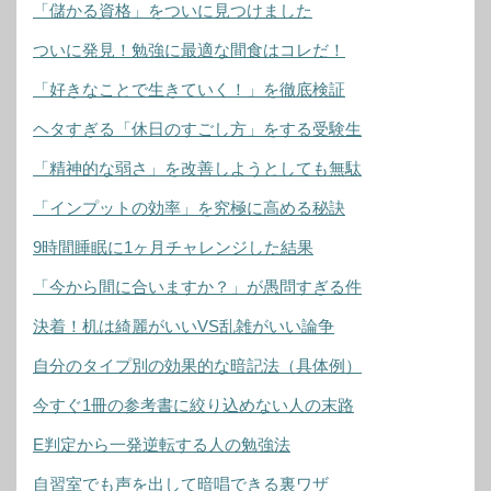
「儲かる資格」をついに見つけました
ついに発見！勉強に最適な間食はコレだ！
「好きなことで生きていく！」を徹底検証
ヘタすぎる「休日のすごし方」をする受験生
「精神的な弱さ」を改善しようとしても無駄
「インプットの効率」を究極に高める秘訣
9時間睡眠に1ヶ月チャレンジした結果
「今から間に合いますか？」が愚問すぎる件
決着！机は綺麗がいいVS乱雑がいい論争
自分のタイプ別の効果的な暗記法（具体例）
今すぐ1冊の参考書に絞り込めない人の末路
E判定から一発逆転する人の勉強法
自習室でも声を出して暗唱できる裏ワザ