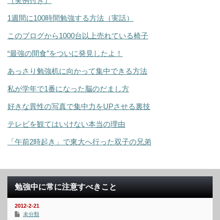
（実例付き）
1週間に100時間勉強する方法（実話）
このブログから1000台以上売れている椅子
“最強の間食”をついに発見したよ！
あっさり勉強机に向かって集中できる方法
私が学年で1番になった脳のだまし方
好きな異性の写真で集中力をUPさせる裏技
テレビを観てはいけない本当の理由
「午前2時起き」で東大へ行った双子の兄弟
勉強中に常に注意すべきこと
2012-2-21
未分類