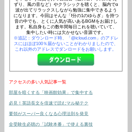
ずり、風の音など）やクラシックを聴くと、脳内でα
波が出てリラックスしながら勉強に集中できるよう
になります。今回はそんな「f分の1のゆらぎ」を持つ
音の中でも、とくに人気が高いあるBGMをお届けし
ます。私自身もこの数年間毎日これを聴いていて、
集中したい時には欠かせない音源です。
※追記：ダウンロード時、「@icloud.com」のアドレ
スにはほぼ100％届かないことがわかりましたので、
これ以外のアドレスでダンロードをお願いします。
アクセスの多い人気記事一覧
部屋を暗くする「映画館効果」で集中する
必見！英語長文を倍速で読むマル秘テク
要領がスーパー良くなる心理法則を発見
全受験生必聴の「試験本番」で使える裏技