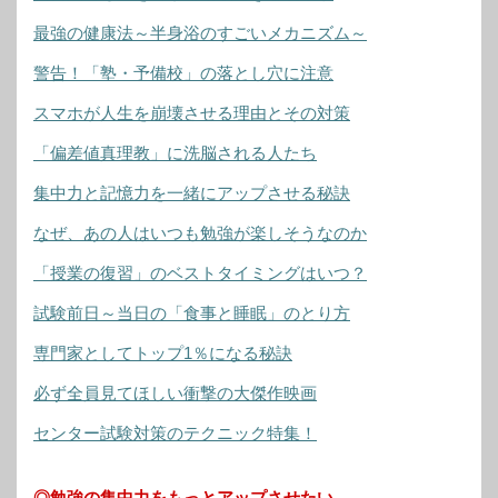
最強の健康法～半身浴のすごいメカニズム～
警告！「塾・予備校」の落とし穴に注意
スマホが人生を崩壊させる理由とその対策
「偏差値真理教」に洗脳される人たち
集中力と記憶力を一緒にアップさせる秘訣
なぜ、あの人はいつも勉強が楽しそうなのか
「授業の復習」のベストタイミングはいつ？
試験前日～当日の「食事と睡眠」のとり方
専門家としてトップ1％になる秘訣
必ず全員見てほしい衝撃の大傑作映画
センター試験対策のテクニック特集！
◎勉強の集中力をもっとアップさせたい