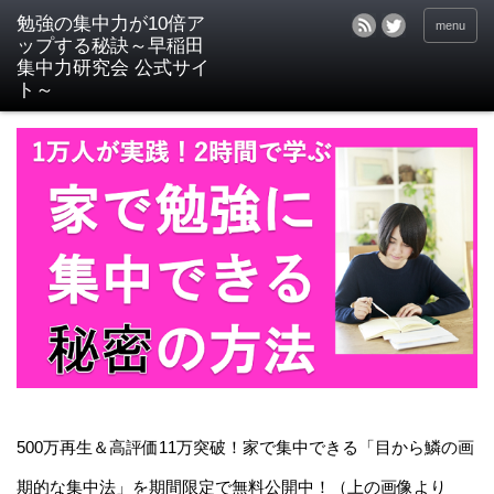
menu
500万再生＆高評価11万突破！家で集中できる「目から鱗の画
期的な集中法」を期間限定で無料公開中！（上の画像より