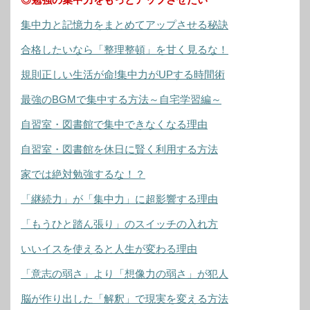
集中力と記憶力をまとめてアップさせる秘訣
合格したいなら「整理整頓」を甘く見るな！
規則正しい生活が命!集中力がUPする時間術
最強のBGMで集中する方法～自宅学習編～
自習室・図書館で集中できなくなる理由
自習室・図書館を休日に賢く利用する方法
家では絶対勉強するな！？
「継続力」が「集中力」に超影響する理由
「もうひと踏ん張り」のスイッチの入れ方
いいイスを使えると人生が変わる理由
「意志の弱さ」より「想像力の弱さ」が犯人
脳が作り出した「解釈」で現実を変える方法