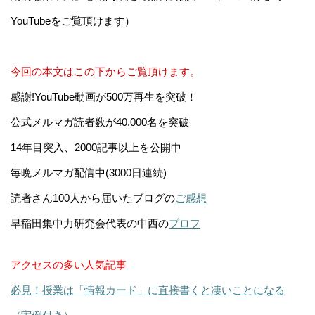
YouTubeをご覧頂けます）
今回の本文はこの下からご覧頂けます。
感謝!YouTube動画が500万再生を突破！
公式メルマガ読者数が40,000名を突破
14年目突入、2000記事以上を公開中
毎晩メルマガ配信中(3000日連続)
読者さん100人から届いたブログの
ご感想
早稲田集中力研究会代表の中西の
プロフ
アクセスの多い人気記事
必見！授業は「情報カード」に直接書くと凄いことになる