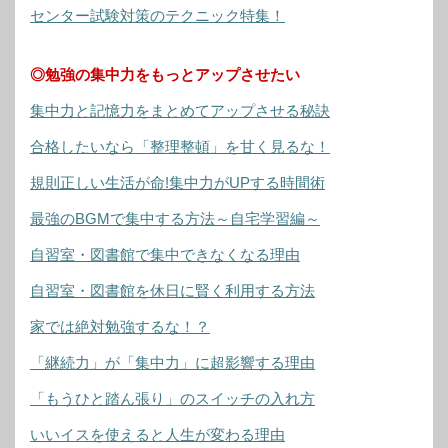
センター試験対策のテクニック特集！
◎勉強の集中力をもっとアップさせたい
集中力と記憶力をまとめてアップさせる秘訣
合格したいなら「整理整頓」を甘く見るな！
規則正しい生活が命!集中力がUPする時間術
最強のBGMで集中する方法～自宅学習編～
自習室・図書館で集中できなくなる理由
自習室・図書館を休日に賢く利用する方法
家では絶対勉強するな！？
「継続力」が「集中力」に超影響する理由
「もうひと踏ん張り」のスイッチの入れ方
いいイスを使えると人生が変わる理由