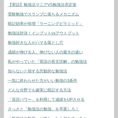
【実話】勉強法マニアVS勉強法否定派
受験勉強でスランプに落ちるメカニズム
暗記効率が倍増「ラーニングピラミッド」
勉強法対決！インプットvsアウトプット
勉強好きな人がハマる落とし穴
成績が伸びる人、伸びない人の最大の違い
私がやっていた「英語の長文読解」の勉強法
知らないと損する悲観的な勉強法
一気に終わらせた方がいい勉強の3条件
どんな分野でも確実に暗記する方法
「音読パワー」を利用して成績をUPさせる
さっさと「勉強法の勉強」を卒業しろ！