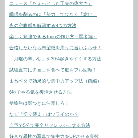
ニュース「ちょっとした工夫の偉大さ」
睡眠を削るのは「努力」ではなく「怠け」
夜の空腹感を解消する9つの方法
楽しく勉強できるTodoの作り方～弱者編～
合格したいなら志望校を周りに言いふらせ！
「月曜の辛い朝」を30%起きやすくする方法
試験直前にチョコを食べて脳をフル回転！
１番ベタで効果的な集中力アップ法（前編）
6秒でやる気を復活させる方法
受験生は顔つきに注意しろ！
なぜ「切り替え」はツライのか？
自宅で5分で完全リフレッシュする方法
好きな異性の写真で集中力をUPさせる裏技