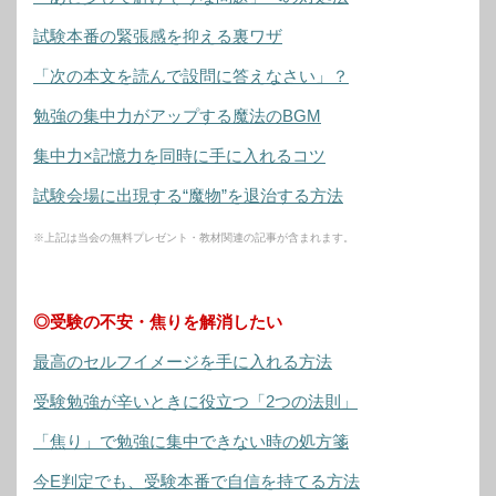
試験本番の緊張感を抑える裏ワザ
「次の本文を読んで設問に答えなさい」？
勉強の集中力がアップする魔法のBGM
集中力×記憶力を同時に手に入れるコツ
試験会場に出現する“魔物”を退治する方法
※上記は当会の無料プレゼント・教材関連の記事が含まれます。
◎受験の不安・焦りを解消したい
最高のセルフイメージを手に入れる方法
受験勉強が辛いときに役立つ「2つの法則」
「焦り」で勉強に集中できない時の処方箋
今E判定でも、受験本番で自信を持てる方法