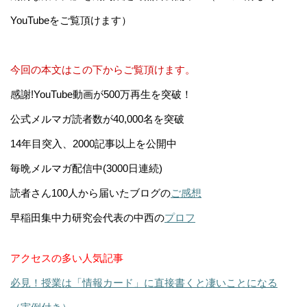
YouTubeをご覧頂けます）
今回の本文はこの下からご覧頂けます。
感謝!YouTube動画が500万再生を突破！
公式メルマガ読者数が40,000名を突破
14年目突入、2000記事以上を公開中
毎晩メルマガ配信中(3000日連続)
読者さん100人から届いたブログの
ご感想
早稲田集中力研究会代表の中西の
プロフ
アクセスの多い人気記事
必見！授業は「情報カード」に直接書くと凄いことになる