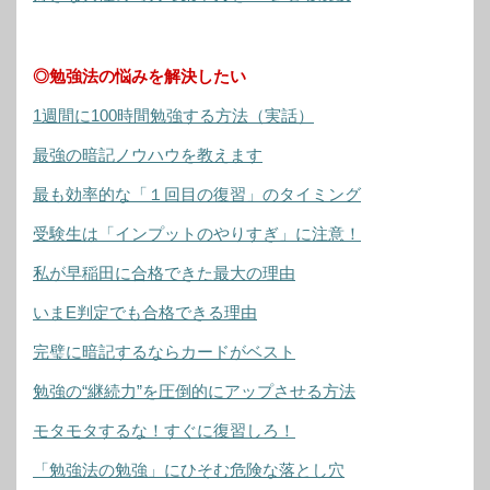
◎勉強法の悩みを解決したい
1週間に100時間勉強する方法（実話）
最強の暗記ノウハウを教えます
最も効率的な「１回目の復習」のタイミング
受験生は「インプットのやりすぎ」に注意！
私が早稲田に合格できた最大の理由
いまE判定でも合格できる理由
完璧に暗記するならカードがベスト
勉強の“継続力”を圧倒的にアップさせる方法
モタモタするな！すぐに復習しろ！
「勉強法の勉強」にひそむ危険な落とし穴