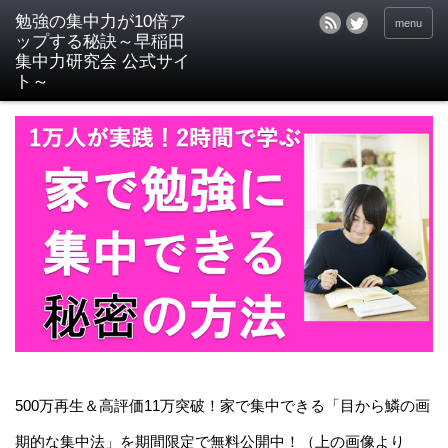
menu
500万再生＆高評価11万突破！家で集中できる「目から鱗の画
期的な集中法」を期間限定で無料公開中！（上の画像より