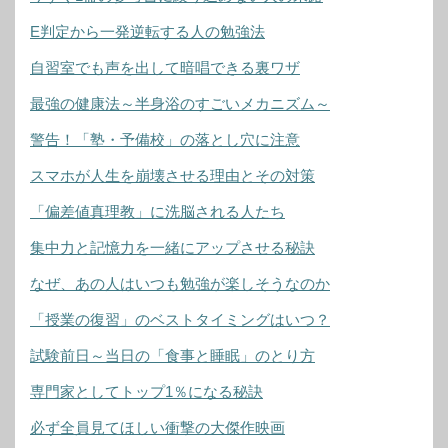
E判定から一発逆転する人の勉強法
自習室でも声を出して暗唱できる裏ワザ
最強の健康法～半身浴のすごいメカニズム～
警告！「塾・予備校」の落とし穴に注意
スマホが人生を崩壊させる理由とその対策
「偏差値真理教」に洗脳される人たち
集中力と記憶力を一緒にアップさせる秘訣
なぜ、あの人はいつも勉強が楽しそうなのか
「授業の復習」のベストタイミングはいつ？
試験前日～当日の「食事と睡眠」のとり方
専門家としてトップ1％になる秘訣
必ず全員見てほしい衝撃の大傑作映画