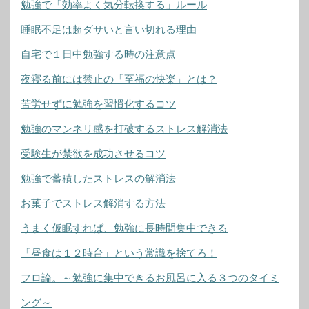
勉強で「効率よく気分転換する」ルール
睡眠不足は超ダサいと言い切れる理由
自宅で１日中勉強する時の注意点
夜寝る前には禁止の「至福の快楽」とは？
苦労せずに勉強を習慣化するコツ
勉強のマンネリ感を打破するストレス解消法
受験生が禁欲を成功させるコツ
勉強で蓄積したストレスの解消法
お菓子でストレス解消する方法
うまく仮眠すれば、勉強に長時間集中できる
「昼食は１２時台」という常識を捨てろ！
フロ論。～勉強に集中できるお風呂に入る３つのタイミ
ング～