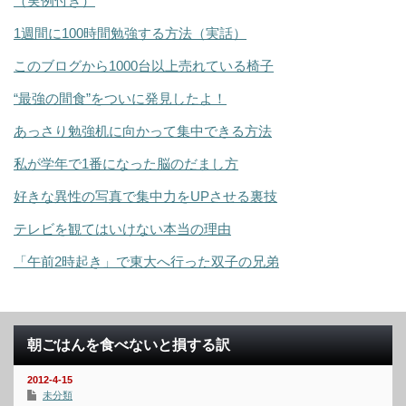
（実例付き）
1週間に100時間勉強する方法（実話）
このブログから1000台以上売れている椅子
“最強の間食”をついに発見したよ！
あっさり勉強机に向かって集中できる方法
私が学年で1番になった脳のだまし方
好きな異性の写真で集中力をUPさせる裏技
テレビを観てはいけない本当の理由
「午前2時起き」で東大へ行った双子の兄弟
朝ごはんを食べないと損する訳
2012-4-15
未分類