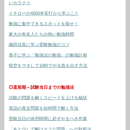
いカラクリ
イチローの4000本安打から学ぶこと
勉強に集中できるスポットを探せ！
東大の有名人たちの熱い勉強時間
織田信長に学ぶ受験勉強のコツ
孫子に学ぶ「勉強法の勉強」の勉強計画
悟空をマネして10秒でやる気を出す方法
◎直前期～試験当日までの勉強法
試験の問題を解くスピードを上げる秘訣
英語の長文問題を短時間で解く方法
受験当日の休憩時間に必ずやるべき作業
「あと少しで解けそうな問題」への対処法