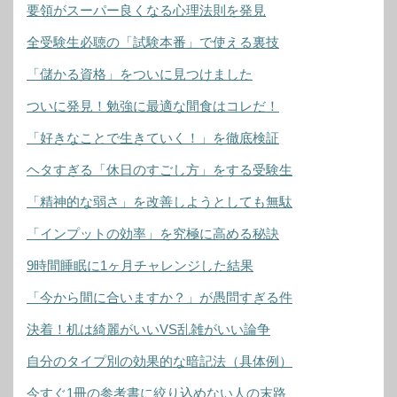
要領がスーパー良くなる心理法則を発見
全受験生必聴の「試験本番」で使える裏技
「儲かる資格」をついに見つけました
ついに発見！勉強に最適な間食はコレだ！
「好きなことで生きていく！」を徹底検証
ヘタすぎる「休日のすごし方」をする受験生
「精神的な弱さ」を改善しようとしても無駄
「インプットの効率」を究極に高める秘訣
9時間睡眠に1ヶ月チャレンジした結果
「今から間に合いますか？」が愚問すぎる件
決着！机は綺麗がいいVS乱雑がいい論争
自分のタイプ別の効果的な暗記法（具体例）
今すぐ1冊の参考書に絞り込めない人の末路