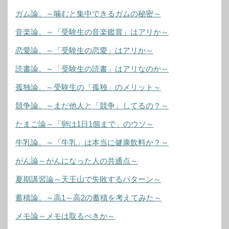
ガム論。～噛むと集中できるガムの秘密～
音楽論。～「受験生の音楽鑑賞」はアリか～
恋愛論。～「受験生の恋愛」はアリか～
読書論。～「受験生の読書」はアリなのか～
孤独論。～受験生の「孤独」のメリット～
競争論。～まだ他人と「競争」してるの？～
たまご論～「卵は1日1個まで」のウソ～
牛乳論。～「牛乳」は本当に健康飲料か？～
がん論～がんになった人の共通点～
夏期講習論～天王山で失敗するパターン～
蓄積論。～高1～高2の蓄積を考えてみた～
メモ論～メモは取るべきか～