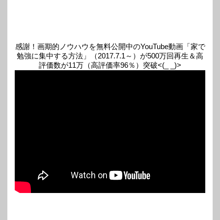
感謝！画期的ノウハウを無料公開中のYouTube動画「家で
勉強に集中する方法」（2017.7.1～）が500万回再生＆高
評価数が11万（高評価率96％）突破<(_ _)>