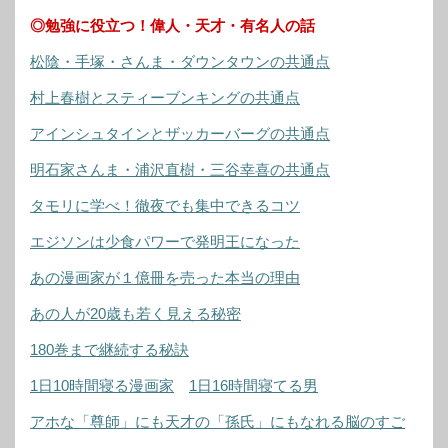
◎勉強に役立つ！偉人・天才・有名人の話
松陰・手塚・さんま・ダウンタウンの共通点
村上春樹とスティーブンキングの共通点
アインシュタインとザッカーバーグの共通点
明石家さんま・浦沢直樹・三谷幸喜の共通点
タモリに学べ！徹夜でも集中できるコツ
エジソンは少食パワーで発明王になった
あの漫画家が１億冊を売った本当の理由
あの人が20歳も若く見える秘密
180巻まで継続する秘訣
1日10時間寝る漫画家
1日16時間寝てる男
アホな「尊師」にも天才の「孫氏」にもなれる脳のすご