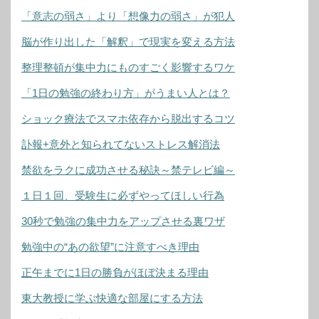
「意志の弱さ」より「想像力の弱さ」が犯人
脳が作り出した「解釈」で現実を変える方法
整理整頓が集中力にものすごく影響するワケ
「1日の勉強の終わり方」がうまい人とは？
ショック療法でスマホ依存から脱出するコツ
訃報+意外と知られてないストレス解消法
禁欲をラクに成功させる秘訣～禁テレビ編～
１日１回、受験生に必ずやってほしい行為
30秒で勉強の集中力をアップさせる裏ワザ
勉強中の“あの欲望”に注意すべき理由
正午までに1日の勝負がほぼ決まる理由
東大教授に学ぶ快適な部屋にする方法