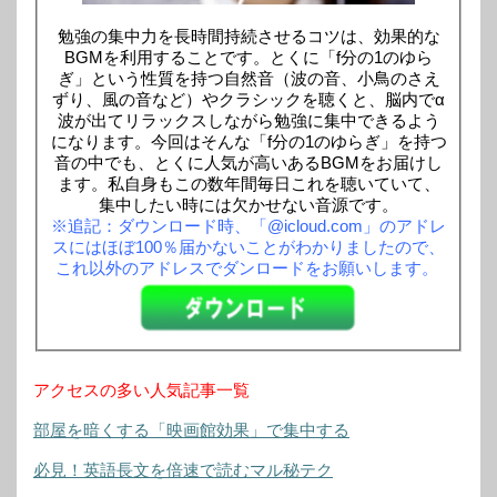
勉強の集中力を長時間持続させるコツは、効果的な
BGMを利用することです。とくに「f分の1のゆら
ぎ」という性質を持つ自然音（波の音、小鳥のさえ
ずり、風の音など）やクラシックを聴くと、脳内でα
波が出てリラックスしながら勉強に集中できるよう
になります。今回はそんな「f分の1のゆらぎ」を持つ
音の中でも、とくに人気が高いあるBGMをお届けし
ます。私自身もこの数年間毎日これを聴いていて、
集中したい時には欠かせない音源です。
※追記：ダウンロード時、「@icloud.com」のアドレ
スにはほぼ100％届かないことがわかりましたので、
これ以外のアドレスでダンロードをお願いします。
アクセスの多い人気記事一覧
部屋を暗くする「映画館効果」で集中する
必見！英語長文を倍速で読むマル秘テク