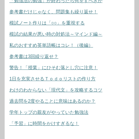
「勉強法の勉強」が終わったら何をすべきか
参考書だけじゃなく、問題集も繰り返せ！
模試ノート作りは「○○」を重視する
模試の結果が悪い時の対処法～マインド編～
私のおすすめ英単語帳はコレ！（後編）
参考書は3回繰り返せ？
警告！「授業」にひそむ落とし穴に注意！
1日を充実させるＴｏｄｏリストの作り方
わけのわからない「現代文」を攻略するコツ
過去問を2度やることに意味はあるのか？
学年トップの親友がやっていた勉強法
「予習」に時間をかけすぎるな！