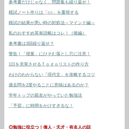
参考書だけじゃなく、問題集も繰り返せ！
模試ノート作りは「○○」を重視する
模試の結果が悪い時の対処法～マインド編～
私のおすすめ英単語帳はコレ！（後編）
参考書は3回繰り返せ？
警告！「授業」にひそむ落とし穴に注意！
1日を充実させるＴｏｄｏリストの作り方
わけのわからない「現代文」を攻略するコツ
過去問を2度やることに意味はあるのか？
学年トップの親友がやっていた勉強法
「予習」に時間をかけすぎるな！
◎勉強に役立つ！偉人・天才・有名人の話