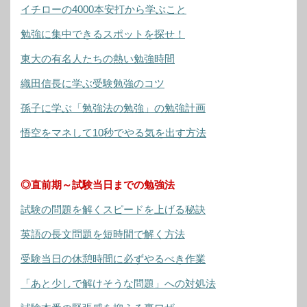
イチローの4000本安打から学ぶこと
勉強に集中できるスポットを探せ！
東大の有名人たちの熱い勉強時間
織田信長に学ぶ受験勉強のコツ
孫子に学ぶ「勉強法の勉強」の勉強計画
悟空をマネして10秒でやる気を出す方法
◎直前期～試験当日までの勉強法
試験の問題を解くスピードを上げる秘訣
英語の長文問題を短時間で解く方法
受験当日の休憩時間に必ずやるべき作業
「あと少しで解けそうな問題」への対処法