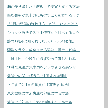
脳が作り出した「解釈」で現実を変える方法
整理整頓が集中力にものすごく影響するワケ
「1日の勉強の終わり方」がうまい人とは？
ショック療法でスマホ依存から脱出するコツ
訃報+意外と知られてないストレス解消法
禁欲をラクに成功させる秘訣～禁テレビ編～
１日１回、受験生に必ずやってほしい行為
30秒で勉強の集中力をアップさせる裏ワザ
勉強中の“あの欲望”に注意すべき理由
正午までに1日の勝負がほぼ決まる理由
東大教授に学ぶ快適な部屋にする方法
勉強で「効率よく気分転換する」ルール