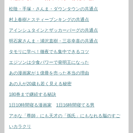
松陰・手塚・さんま・ダウンタウンの共通点
村上春樹とスティーブンキングの共通点
アインシュタインとザッカーバーグの共通点
明石家さんま・浦沢直樹・三谷幸喜の共通点
タモリに学べ！徹夜でも集中できるコツ
エジソンは少食パワーで発明王になった
あの漫画家が１億冊を売った本当の理由
あの人が20歳も若く見える秘密
180巻まで継続する秘訣
1日10時間寝る漫画家
1日16時間寝てる男
アホな「尊師」にも天才の「孫氏」にもなれる脳のすご
いカラクリ