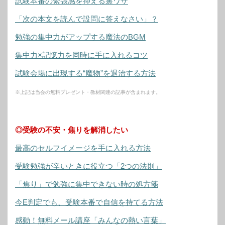
試験本番の緊張感を抑える裏ワザ
「次の本文を読んで設問に答えなさい」？
勉強の集中力がアップする魔法のBGM
集中力×記憶力を同時に手に入れるコツ
試験会場に出現する“魔物”を退治する方法
※上記は当会の無料プレゼント・教材関連の記事が含まれます。
◎受験の不安・焦りを解消したい
最高のセルフイメージを手に入れる方法
受験勉強が辛いときに役立つ「2つの法則」
「焦り」で勉強に集中できない時の処方箋
今E判定でも、受験本番で自信を持てる方法
感動！無料メール講座「みんなの熱い言葉」