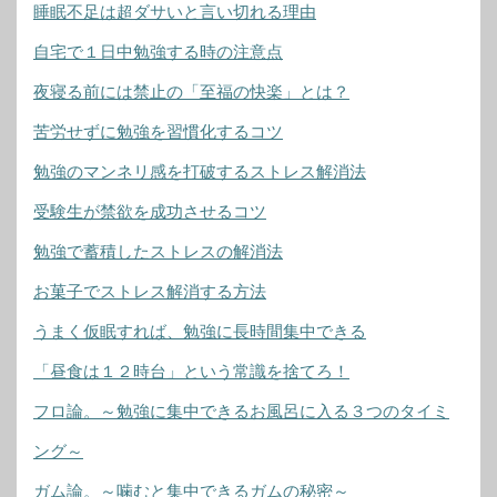
睡眠不足は超ダサいと言い切れる理由
自宅で１日中勉強する時の注意点
夜寝る前には禁止の「至福の快楽」とは？
苦労せずに勉強を習慣化するコツ
勉強のマンネリ感を打破するストレス解消法
受験生が禁欲を成功させるコツ
勉強で蓄積したストレスの解消法
お菓子でストレス解消する方法
うまく仮眠すれば、勉強に長時間集中できる
「昼食は１２時台」という常識を捨てろ！
フロ論。～勉強に集中できるお風呂に入る３つのタイミ
ング～
ガム論。～噛むと集中できるガムの秘密～