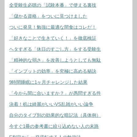
全受験生必聴の「試験本番」で使える裏技
「儲かる資格」をついに見つけました
ついに発見！勉強に最適な間食はコレだ！
「好きなことで生きていく！」を徹底検証
ヘタすぎる「休日のすごし方」をする受験生
「精神的な弱さ」を改善しようとしても無駄
「インプットの効率」を究極に高める秘訣
9時間睡眠に1ヶ月チャレンジした結果
「今から間に合いますか？」が愚問すぎる件
決着！机は綺麗がいいVS乱雑がいい論争
自分のタイプ別の効果的な暗記法（具体例）
今すぐ1冊の参考書に絞り込めない人の末路