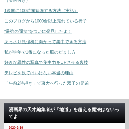
（実例付き）
1週間に100時間勉強する方法（実話）
このブログから1000台以上売れている椅子
“最強の間食”をついに発見したよ！
あっさり勉強机に向かって集中できる方法
私が学年で1番になった脳のだまし方
好きな異性の写真で集中力をUPさせる裏技
テレビを観てはいけない本当の理由
「午前2時起き」で東大へ行った双子の兄弟
漫画界の天才編集者が「地道」を超える魔法はないっ
てよ
2020-2-19