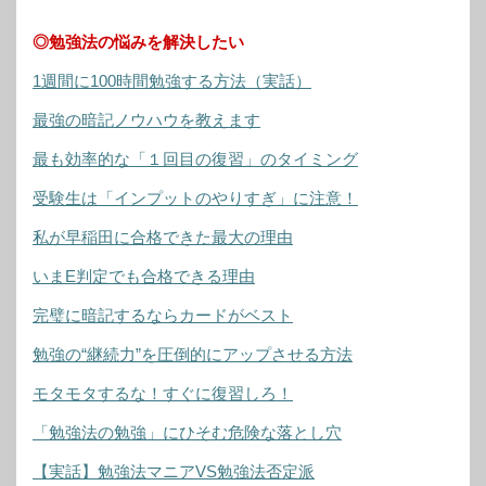
◎勉強法の悩みを解決したい
1週間に100時間勉強する方法（実話）
最強の暗記ノウハウを教えます
最も効率的な「１回目の復習」のタイミング
受験生は「インプットのやりすぎ」に注意！
私が早稲田に合格できた最大の理由
いまE判定でも合格できる理由
完璧に暗記するならカードがベスト
勉強の“継続力”を圧倒的にアップさせる方法
モタモタするな！すぐに復習しろ！
「勉強法の勉強」にひそむ危険な落とし穴
【実話】勉強法マニアVS勉強法否定派