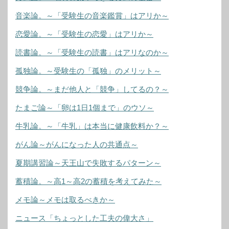
音楽論。～「受験生の音楽鑑賞」はアリか～
恋愛論。～「受験生の恋愛」はアリか～
読書論。～「受験生の読書」はアリなのか～
孤独論。～受験生の「孤独」のメリット～
競争論。～まだ他人と「競争」してるの？～
たまご論～「卵は1日1個まで」のウソ～
牛乳論。～「牛乳」は本当に健康飲料か？～
がん論～がんになった人の共通点～
夏期講習論～天王山で失敗するパターン～
蓄積論。～高1～高2の蓄積を考えてみた～
メモ論～メモは取るべきか～
ニュース「ちょっとした工夫の偉大さ」