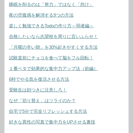
睡眠を削るのは「努力」ではなく「怠け」
夜の空腹感を解消する9つの方法
楽しく勉強できるTodoの作り方～弱者編～
合格したいなら志望校を周りに言いふらせ！
「月曜の辛い朝」を30%起きやすくする方法
試験直前にチョコを食べて脳をフル回転！
１番ベタで効果的な集中力アップ法（前編）
6秒でやる気を復活させる方法
受験生は顔つきに注意しろ！
なぜ「切り替え」はツライのか？
自宅で5分で完全リフレッシュする方法
好きな異性の写真で集中力をUPさせる裏技