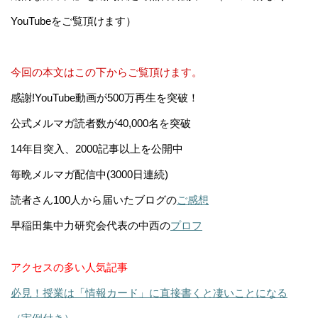
YouTubeをご覧頂けます）
今回の本文はこの下からご覧頂けます。
感謝!YouTube動画が500万再生を突破！
公式メルマガ読者数が40,000名を突破
14年目突入、2000記事以上を公開中
毎晩メルマガ配信中(3000日連続)
読者さん100人から届いたブログの
ご感想
早稲田集中力研究会代表の中西の
プロフ
アクセスの多い人気記事
必見！授業は「情報カード」に直接書くと凄いことになる