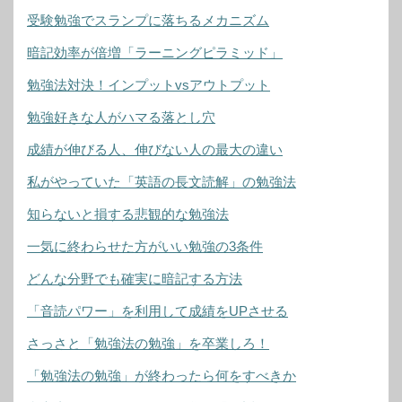
受験勉強でスランプに落ちるメカニズム
暗記効率が倍増「ラーニングピラミッド」
勉強法対決！インプットvsアウトプット
勉強好きな人がハマる落とし穴
成績が伸びる人、伸びない人の最大の違い
私がやっていた「英語の長文読解」の勉強法
知らないと損する悲観的な勉強法
一気に終わらせた方がいい勉強の3条件
どんな分野でも確実に暗記する方法
「音読パワー」を利用して成績をUPさせる
さっさと「勉強法の勉強」を卒業しろ！
「勉強法の勉強」が終わったら何をすべきか