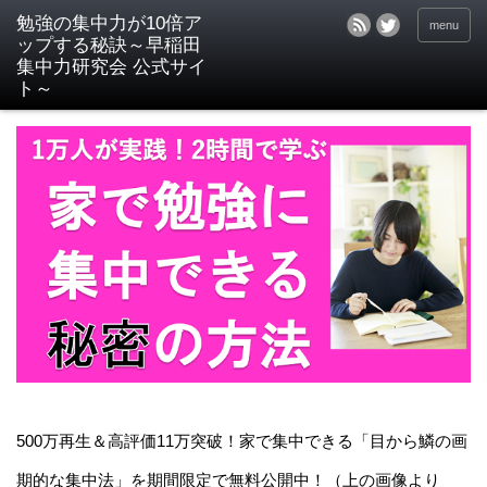
menu
500万再生＆高評価11万突破！家で集中できる「目から鱗の画
期的な集中法」を期間限定で無料公開中！（上の画像より