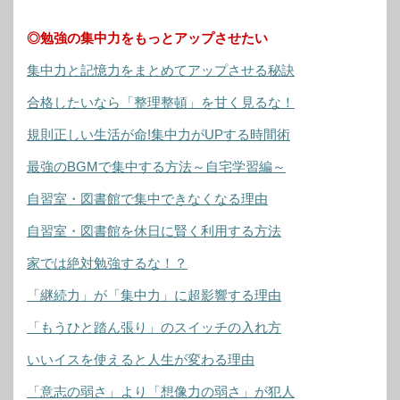
◎勉強の集中力をもっとアップさせたい
集中力と記憶力をまとめてアップさせる秘訣
合格したいなら「整理整頓」を甘く見るな！
規則正しい生活が命!集中力がUPする時間術
最強のBGMで集中する方法～自宅学習編～
自習室・図書館で集中できなくなる理由
自習室・図書館を休日に賢く利用する方法
家では絶対勉強するな！？
「継続力」が「集中力」に超影響する理由
「もうひと踏ん張り」のスイッチの入れ方
いいイスを使えると人生が変わる理由
「意志の弱さ」より「想像力の弱さ」が犯人