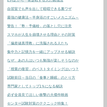
E判定から一発逆転する人の勉強法
自習室でも声を出して暗唱できる裏ワザ
最強の健康法～半身浴のすごいメカニズム～
警告！「塾・予備校」の落とし穴に注意
スマホが人生を崩壊させる理由とその対策
「偏差値真理教」に洗脳される人たち
集中力と記憶力を一緒にアップさせる秘訣
なぜ、あの人はいつも勉強が楽しそうなのか
「授業の復習」のベストタイミングはいつ？
試験前日～当日の「食事と睡眠」のとり方
専門家としてトップ1％になる秘訣
必ず全員見てほしい衝撃の大傑作映画
センター試験対策のテクニック特集！