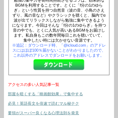
勉強の集中力を長時間持続させるコツは、効果的な
BGMを利用することです。とくに「f分の1のゆら
ぎ」という性質を持つ自然音（波の音、小鳥のさえ
ずり、風の音など）やクラシックを聴くと、脳内でα
波が出てリラックスしながら勉強に集中できるよう
になります。今回はそんな「f分の1のゆらぎ」を持つ
音の中でも、とくに人気が高いあるBGMをお届けし
ます。私自身もこの数年間毎日これを聴いていて、
集中したい時には欠かせない音源です。
※追記：ダウンロード時、「@icloud.com」のアドレ
スにはほぼ100％届かないことがわかりましたので、
これ以外のアドレスでダンロードをお願いします。
アクセスの多い人気記事一覧
部屋を暗くする「映画館効果」で集中する
必見！英語長文を倍速で読むマル秘テク
要領がスーパー良くなる心理法則を発見