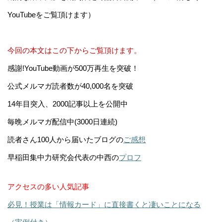
YouTubeをご覧頂けます）
今回の本文はこの下からご覧頂けます。
感謝!YouTube動画が500万再生を突破！
公式メルマガ読者数が40,000名を突破
14年目突入、2000記事以上を公開中
毎晩メルマガ配信中(3000日連続)
読者さん100人から届いたブログの
ご感想
早稲田集中力研究会代表の中西の
プロフ
アクセスの多い人気記事
必見！授業は「情報カード」に直接書くと凄いことになる