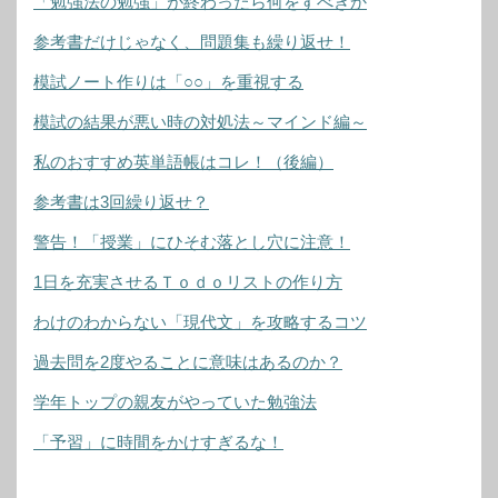
「勉強法の勉強」が終わったら何をすべきか
参考書だけじゃなく、問題集も繰り返せ！
模試ノート作りは「○○」を重視する
模試の結果が悪い時の対処法～マインド編～
私のおすすめ英単語帳はコレ！（後編）
参考書は3回繰り返せ？
警告！「授業」にひそむ落とし穴に注意！
1日を充実させるＴｏｄｏリストの作り方
わけのわからない「現代文」を攻略するコツ
過去問を2度やることに意味はあるのか？
学年トップの親友がやっていた勉強法
「予習」に時間をかけすぎるな！