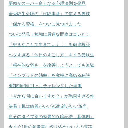
要領がスーパー良くなる心理法則を発見
全受験生必聴の「試験本番」で使える裏技
「儲かる資格」をついに見つけました
ついに発見！勉強に最適な間食はコレだ！
「好きなことで生きていく！」を徹底検証
ヘタすぎる「休日のすごし方」をする受験生
「精神的な弱さ」を改善しようとしても無駄
「インプットの効率」を究極に高める秘訣
9時間睡眠に1ヶ月チャレンジした結果
「今から間に合いますか？」が愚問すぎる件
決着！机は綺麗がいいVS乱雑がいい論争
自分のタイプ別の効果的な暗記法（具体例）
今すぐ1冊の参考書に絞り込めない人の末路