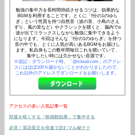
勉強の集中力を長時間持続させるコツは、効果的な
BGMを利用することです。とくに「f分の1のゆら
ぎ」という性質を持つ自然音（波の音、小鳥のさえ
ずり、風の音など）やクラシックを聴くと、脳内でα
波が出てリラックスしながら勉強に集中できるよう
になります。今回はそんな「f分の1のゆらぎ」を持つ
音の中でも、とくに人気が高いあるBGMをお届けし
ます。私自身もこの数年間毎日これを聴いていて、
集中したい時には欠かせない音源です。
※追記：ダウンロード時、「@icloud.com」のアドレ
スにはほぼ100％届かないことがわかりましたので、
これ以外のアドレスでダンロードをお願いします。
アクセスの多い人気記事一覧
部屋を暗くする「映画館効果」で集中する
必見！英語長文を倍速で読むマル秘テク