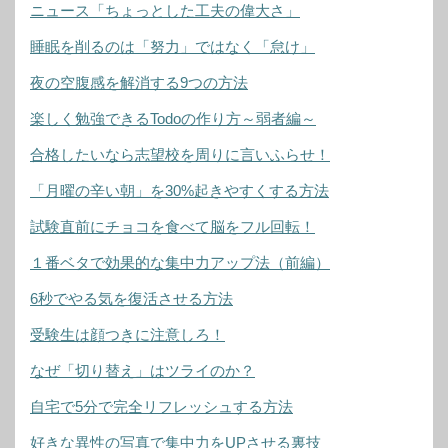
ニュース「ちょっとした工夫の偉大さ」
睡眠を削るのは「努力」ではなく「怠け」
夜の空腹感を解消する9つの方法
楽しく勉強できるTodoの作り方～弱者編～
合格したいなら志望校を周りに言いふらせ！
「月曜の辛い朝」を30%起きやすくする方法
試験直前にチョコを食べて脳をフル回転！
１番ベタで効果的な集中力アップ法（前編）
6秒でやる気を復活させる方法
受験生は顔つきに注意しろ！
なぜ「切り替え」はツライのか？
自宅で5分で完全リフレッシュする方法
好きな異性の写真で集中力をUPさせる裏技