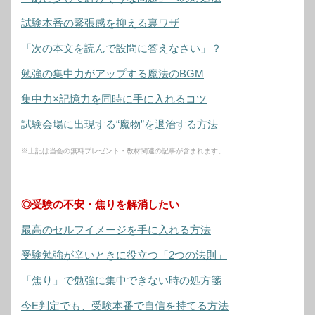
試験本番の緊張感を抑える裏ワザ
「次の本文を読んで設問に答えなさい」？
勉強の集中力がアップする魔法のBGM
集中力×記憶力を同時に手に入れるコツ
試験会場に出現する“魔物”を退治する方法
※上記は当会の無料プレゼント・教材関連の記事が含まれます。
◎受験の不安・焦りを解消したい
最高のセルフイメージを手に入れる方法
受験勉強が辛いときに役立つ「2つの法則」
「焦り」で勉強に集中できない時の処方箋
今E判定でも、受験本番で自信を持てる方法