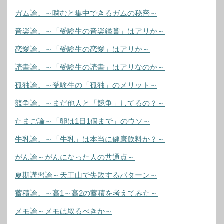
ガム論。～噛むと集中できるガムの秘密～
音楽論。～「受験生の音楽鑑賞」はアリか～
恋愛論。～「受験生の恋愛」はアリか～
読書論。～「受験生の読書」はアリなのか～
孤独論。～受験生の「孤独」のメリット～
競争論。～まだ他人と「競争」してるの？～
たまご論～「卵は1日1個まで」のウソ～
牛乳論。～「牛乳」は本当に健康飲料か？～
がん論～がんになった人の共通点～
夏期講習論～天王山で失敗するパターン～
蓄積論。～高1～高2の蓄積を考えてみた～
メモ論～メモは取るべきか～