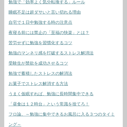
勉強で「効率よく気分転換する」ルール
睡眠不足は超ダサいと言い切れる理由
自宅で１日中勉強する時の注意点
夜寝る前には禁止の「至福の快楽」とは？
苦労せずに勉強を習慣化するコツ
勉強のマンネリ感を打破するストレス解消法
受験生が禁欲を成功させるコツ
勉強で蓄積したストレスの解消法
お菓子でストレス解消する方法
うまく仮眠すれば、勉強に長時間集中できる
「昼食は１２時台」という常識を捨てろ！
フロ論。～勉強に集中できるお風呂に入る３つのタイミ
ング～