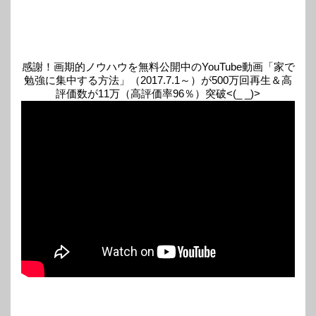
感謝！画期的ノウハウを無料公開中のYouTube動画「家で
勉強に集中する方法」（2017.7.1～）が500万回再生＆高
評価数が11万（高評価率96％）突破<(_ _)>