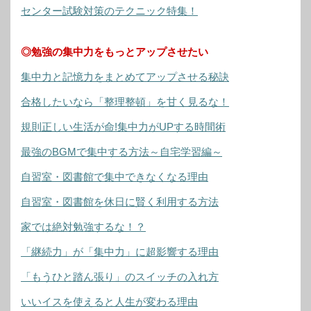
センター試験対策のテクニック特集！
◎勉強の集中力をもっとアップさせたい
集中力と記憶力をまとめてアップさせる秘訣
合格したいなら「整理整頓」を甘く見るな！
規則正しい生活が命!集中力がUPする時間術
最強のBGMで集中する方法～自宅学習編～
自習室・図書館で集中できなくなる理由
自習室・図書館を休日に賢く利用する方法
家では絶対勉強するな！？
「継続力」が「集中力」に超影響する理由
「もうひと踏ん張り」のスイッチの入れ方
いいイスを使えると人生が変わる理由