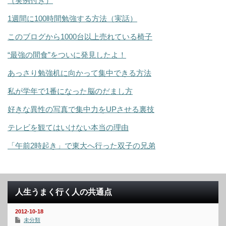
（実例付き）
1週間に100時間勉強する方法（実話）
このブログから1000台以上売れている椅子
“最強の間食”をついに発見したよ！
あっさり勉強机に向かって集中できる方法
私が学年で1番になった脳のだまし方
好きな異性の写真で集中力をUPさせる裏技
テレビを観てはいけない本当の理由
「午前2時起き」で東大へ行った双子の兄弟
人生うまく行く人の共通点
2012-10-18
未分類