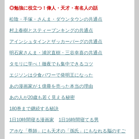
◎勉強に役立つ！偉人・天才・有名人の話
松陰・手塚・さんま・ダウンタウンの共通点
村上春樹とスティーブンキングの共通点
アインシュタインとザッカーバーグの共通点
明石家さんま・浦沢直樹・三谷幸喜の共通点
タモリに学べ！徹夜でも集中できるコツ
エジソンは少食パワーで発明王になった
あの漫画家が１億冊を売った本当の理由
あの人が20歳も若く見える秘密
180巻まで継続する秘訣
1日10時間寝る漫画家
1日16時間寝てる男
アホな「尊師」にも天才の「孫氏」にもなれる脳のすご