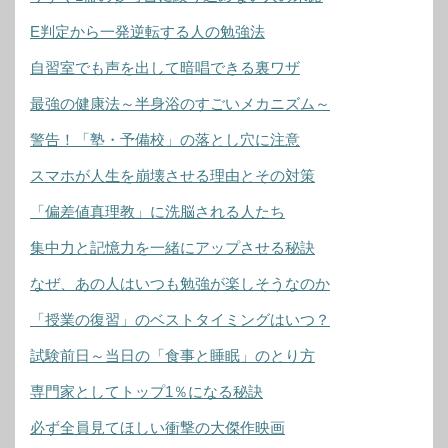
E判定から一発逆転する人の勉強法
自習室でも声を出して暗唱できる裏ワザ
最強の健康法～半身浴のすごいメカニズム～
警告！「塾・予備校」の落とし穴に注意
スマホが人生を崩壊させる理由とその対策
「偏差値真理教」に洗脳される人たち
集中力と記憶力を一緒にアップさせる秘訣
なぜ、あの人はいつも勉強が楽しそうなのか
「授業の復習」のベストタイミングはいつ？
試験前日～当日の「食事と睡眠」のとり方
専門家としてトップ1％になる秘訣
必ず全員見てほしい衝撃の大傑作映画