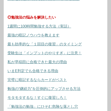
◎勉強法の悩みを解決したい
1週間に100時間勉強する方法（実話）
最強の暗記ノウハウを教えます
最も効率的な「１回目の復習」のタイミング
受験生は「インプットのやりすぎ」に注意！
私が早稲田に合格できた最大の理由
いまE判定でも合格できる理由
完璧に暗記するならカードがベスト
勉強の“継続力”を圧倒的にアップさせる方法
モタモタするな！すぐに復習しろ！
「勉強法の勉強」にひそむ危険な落とし穴