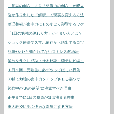
「意志の弱さ」より「想像力の弱さ」が犯人
脳が作り出した「解釈」で現実を変える方法
整理整頓が集中力にものすごく影響するワケ
「1日の勉強の終わり方」がうまい人とは？
ショック療法でスマホ依存から脱出するコツ
訃報+意外と知られてないストレス解消法
禁欲をラクに成功させる秘訣～禁テレビ編～
１日１回、受験生に必ずやってほしい行為
30秒で勉強の集中力をアップさせる裏ワザ
勉強中の“あの欲望”に注意すべき理由
正午までに1日の勝負がほぼ決まる理由
東大教授に学ぶ快適な部屋にする方法