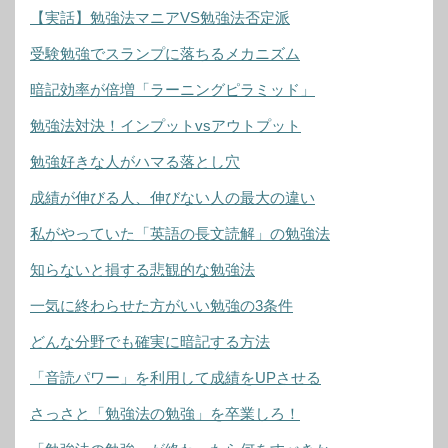
【実話】勉強法マニアVS勉強法否定派
受験勉強でスランプに落ちるメカニズム
暗記効率が倍増「ラーニングピラミッド」
勉強法対決！インプットvsアウトプット
勉強好きな人がハマる落とし穴
成績が伸びる人、伸びない人の最大の違い
私がやっていた「英語の長文読解」の勉強法
知らないと損する悲観的な勉強法
一気に終わらせた方がいい勉強の3条件
どんな分野でも確実に暗記する方法
「音読パワー」を利用して成績をUPさせる
さっさと「勉強法の勉強」を卒業しろ！