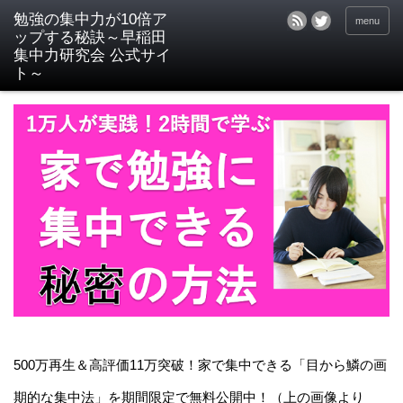
menu
500万再生＆高評価11万突破！家で集中できる「目から鱗の画
期的な集中法」を期間限定で無料公開中！（上の画像より