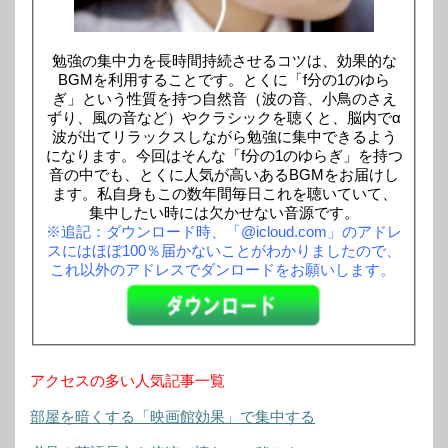
勉強の集中力を長時間持続させるコツは、効果的な
BGMを利用することです。とくに「f分の1のゆら
ぎ」という性質を持つ自然音（波の音、小鳥のさえ
ずり、風の音など）やクラシックを聴くと、脳内でα
波が出てリラックスしながら勉強に集中できるよう
になります。今回はそんな「f分の1のゆらぎ」を持つ
音の中でも、とくに人気が高いあるBGMをお届けし
ます。私自身もこの数年間毎日これを聴いていて、
集中したい時には欠かせない音源です。
※追記：ダウンロード時、「@icloud.com」のアドレ
スにはほぼ100％届かないことがわかりましたので、
これ以外のアドレスでダンロードをお願いします。
アクセスの多い人気記事一覧
部屋を暗くする「映画館効果」で集中する