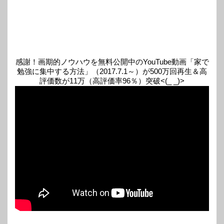
感謝！画期的ノウハウを無料公開中のYouTube動画「家で
勉強に集中する方法」（2017.7.1～）が500万回再生＆高
評価数が11万（高評価率96％）突破<(_ _)>