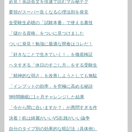
必見！英語長文を倍速で読むマル秘テク
要領がスーパー良くなる心理法則を発見
全受験生必聴の「試験本番」で使える裏技
「儲かる資格」をついに見つけました
ついに発見！勉強に最適な間食はコレだ！
「好きなことで生きていく！」を徹底検証
ヘタすぎる「休日のすごし方」をする受験生
「精神的な弱さ」を改善しようとしても無駄
「インプットの効率」を究極に高める秘訣
9時間睡眠に1ヶ月チャレンジした結果
「今から間に合いますか？」が愚問すぎる件
決着！机は綺麗がいいVS乱雑がいい論争
自分のタイプ別の効果的な暗記法（具体例）