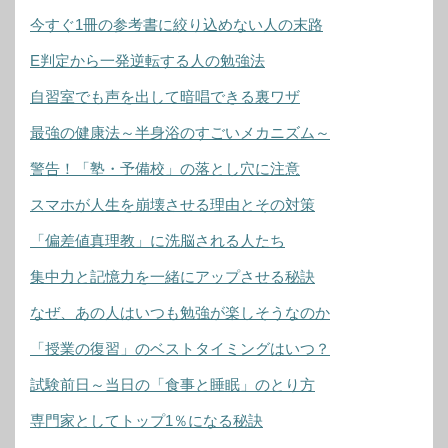
今すぐ1冊の参考書に絞り込めない人の末路
E判定から一発逆転する人の勉強法
自習室でも声を出して暗唱できる裏ワザ
最強の健康法～半身浴のすごいメカニズム～
警告！「塾・予備校」の落とし穴に注意
スマホが人生を崩壊させる理由とその対策
「偏差値真理教」に洗脳される人たち
集中力と記憶力を一緒にアップさせる秘訣
なぜ、あの人はいつも勉強が楽しそうなのか
「授業の復習」のベストタイミングはいつ？
試験前日～当日の「食事と睡眠」のとり方
専門家としてトップ1％になる秘訣