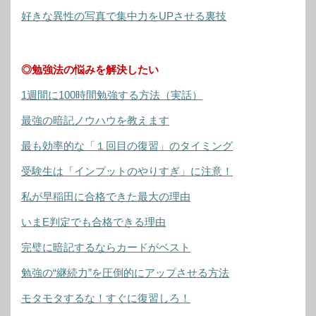
好きな異性の写真で集中力をUPさせる裏技
◎勉強法の悩みを解決したい
1週間に100時間勉強する方法（実話）
最強の暗記ノウハウを教えます
最も効率的な「１回目の復習」のタイミング
受験生は「インプットのやりすぎ」に注意！
私が早稲田に合格できた最大の理由
いまE判定でも合格できる理由
完璧に暗記するならカードがベスト
勉強の“継続力”を圧倒的にアップさせる方法
モタモタするな！すぐに復習しろ！