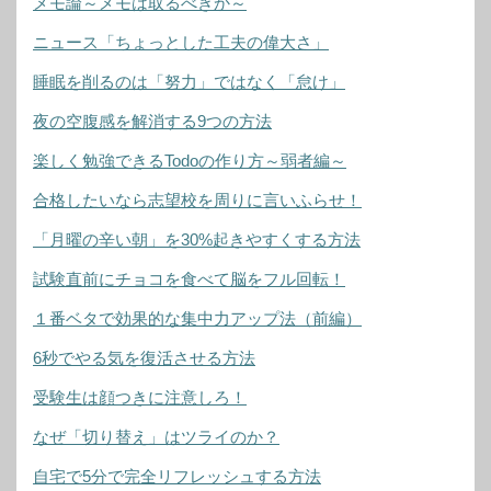
メモ論～メモは取るべきか～
ニュース「ちょっとした工夫の偉大さ」
睡眠を削るのは「努力」ではなく「怠け」
夜の空腹感を解消する9つの方法
楽しく勉強できるTodoの作り方～弱者編～
合格したいなら志望校を周りに言いふらせ！
「月曜の辛い朝」を30%起きやすくする方法
試験直前にチョコを食べて脳をフル回転！
１番ベタで効果的な集中力アップ法（前編）
6秒でやる気を復活させる方法
受験生は顔つきに注意しろ！
なぜ「切り替え」はツライのか？
自宅で5分で完全リフレッシュする方法