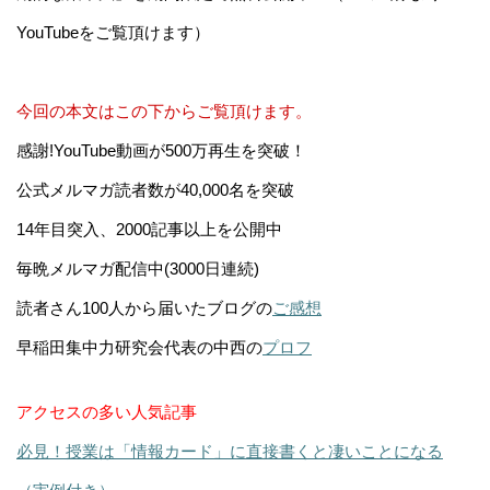
YouTubeをご覧頂けます）
今回の本文はこの下からご覧頂けます。
感謝!YouTube動画が500万再生を突破！
公式メルマガ読者数が40,000名を突破
14年目突入、2000記事以上を公開中
毎晩メルマガ配信中(3000日連続)
読者さん100人から届いたブログの
ご感想
早稲田集中力研究会代表の中西の
プロフ
アクセスの多い人気記事
必見！授業は「情報カード」に直接書くと凄いことになる