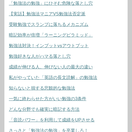
「勉強法の勉強」にひそむ危険な落とし穴
【実話】勉強法マニアVS勉強法否定派
受験勉強でスランプに落ちるメカニズム
暗記効率が倍増「ラーニングピラミッド」
勉強法対決！インプットvsアウトプット
勉強好きな人がハマる落とし穴
成績が伸びる人、伸びない人の最大の違い
私がやっていた「英語の長文読解」の勉強法
知らないと損する悲観的な勉強法
一気に終わらせた方がいい勉強の3条件
どんな分野でも確実に暗記する方法
「音読パワー」を利用して成績をUPさせる
さっさと「勉強法の勉強」を卒業しろ！