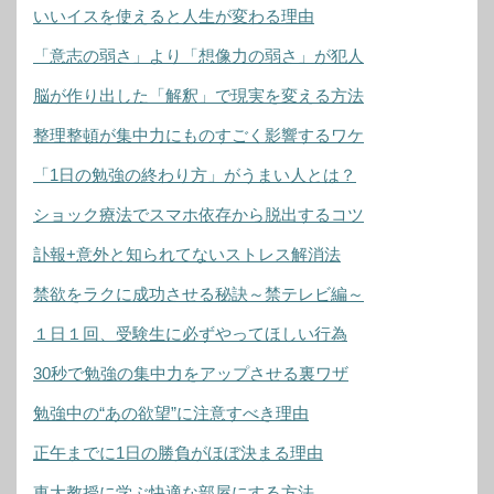
いいイスを使えると人生が変わる理由
「意志の弱さ」より「想像力の弱さ」が犯人
脳が作り出した「解釈」で現実を変える方法
整理整頓が集中力にものすごく影響するワケ
「1日の勉強の終わり方」がうまい人とは？
ショック療法でスマホ依存から脱出するコツ
訃報+意外と知られてないストレス解消法
禁欲をラクに成功させる秘訣～禁テレビ編～
１日１回、受験生に必ずやってほしい行為
30秒で勉強の集中力をアップさせる裏ワザ
勉強中の“あの欲望”に注意すべき理由
正午までに1日の勝負がほぼ決まる理由
東大教授に学ぶ快適な部屋にする方法