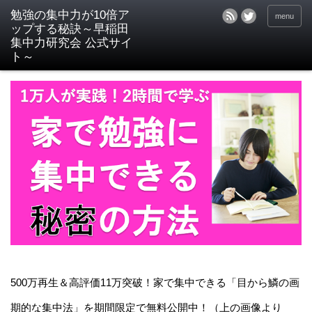
menu
500万再生＆高評価11万突破！家で集中できる「目から鱗の画
期的な集中法」を期間限定で無料公開中！（上の画像より