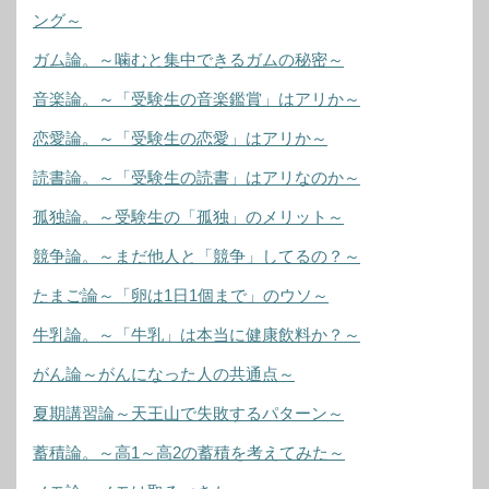
ング～
ガム論。～噛むと集中できるガムの秘密～
音楽論。～「受験生の音楽鑑賞」はアリか～
恋愛論。～「受験生の恋愛」はアリか～
読書論。～「受験生の読書」はアリなのか～
孤独論。～受験生の「孤独」のメリット～
競争論。～まだ他人と「競争」してるの？～
たまご論～「卵は1日1個まで」のウソ～
牛乳論。～「牛乳」は本当に健康飲料か？～
がん論～がんになった人の共通点～
夏期講習論～天王山で失敗するパターン～
蓄積論。～高1～高2の蓄積を考えてみた～