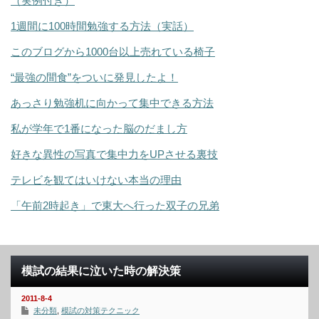
（実例付き）
1週間に100時間勉強する方法（実話）
このブログから1000台以上売れている椅子
“最強の間食”をついに発見したよ！
あっさり勉強机に向かって集中できる方法
私が学年で1番になった脳のだまし方
好きな異性の写真で集中力をUPさせる裏技
テレビを観てはいけない本当の理由
「午前2時起き」で東大へ行った双子の兄弟
模試の結果に泣いた時の解決策
2011-8-4
未分類
,
模試の対策テクニック