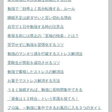
勉強で「効率よく気分転換する」ルール
睡眠不足は超ダサいと言い切れる理由
自宅で１日中勉強する時の注意点
夜寝る前には禁止の「至福の快楽」とは？
苦労せずに勉強を習慣化するコツ
勉強のマンネリ感を打破するストレス解消法
受験生が禁欲を成功させるコツ
勉強で蓄積したストレスの解消法
お菓子でストレス解消する方法
うまく仮眠すれば、勉強に長時間集中できる
「昼食は１２時台」という常識を捨てろ！
フロ論。～勉強に集中できるお風呂に入る３つのタイミ