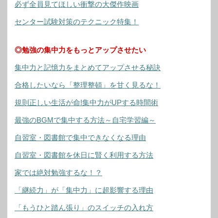
必ず全員見てほしい衝撃の大傑作映画
センター試験対策のテクニック特集！
◎勉強の集中力をもっとアップさせたい
集中力と記憶力をまとめてアップさせる秘訣
合格したいなら「整理整頓」を甘く見るな！
規則正しい生活が命!集中力がUPする時間術
最強のBGMで集中する方法～自宅学習編～
自習室・図書館で集中できなくなる理由
自習室・図書館を休日に賢く利用する方法
家では絶対勉強するな！？
「継続力」が「集中力」に超影響する理由
「もうひと踏ん張り」のスイッチの入れ方