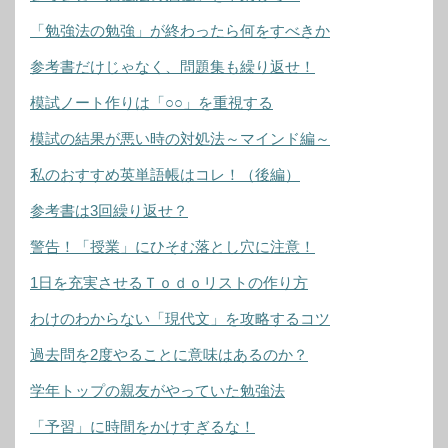
「勉強法の勉強」が終わったら何をすべきか
参考書だけじゃなく、問題集も繰り返せ！
模試ノート作りは「○○」を重視する
模試の結果が悪い時の対処法～マインド編～
私のおすすめ英単語帳はコレ！（後編）
参考書は3回繰り返せ？
警告！「授業」にひそむ落とし穴に注意！
1日を充実させるＴｏｄｏリストの作り方
わけのわからない「現代文」を攻略するコツ
過去問を2度やることに意味はあるのか？
学年トップの親友がやっていた勉強法
「予習」に時間をかけすぎるな！