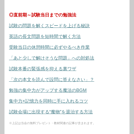
◎直前期～試験当日までの勉強法
試験の問題を解くスピードを上げる秘訣
英語の長文問題を短時間で解く方法
受験当日の休憩時間に必ずやるべき作業
「あと少しで解けそうな問題」への対処法
試験本番の緊張感を抑える裏ワザ
「次の本文を読んで設問に答えなさい」？
勉強の集中力がアップする魔法のBGM
集中力×記憶力を同時に手に入れるコツ
試験会場に出現する“魔物”を退治する方法
※上記は当会の無料プレゼント・教材関連の記事が含まれます。