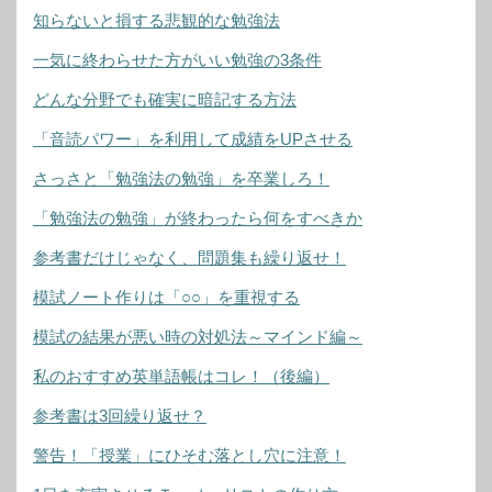
知らないと損する悲観的な勉強法
一気に終わらせた方がいい勉強の3条件
どんな分野でも確実に暗記する方法
「音読パワー」を利用して成績をUPさせる
さっさと「勉強法の勉強」を卒業しろ！
「勉強法の勉強」が終わったら何をすべきか
参考書だけじゃなく、問題集も繰り返せ！
模試ノート作りは「○○」を重視する
模試の結果が悪い時の対処法～マインド編～
私のおすすめ英単語帳はコレ！（後編）
参考書は3回繰り返せ？
警告！「授業」にひそむ落とし穴に注意！