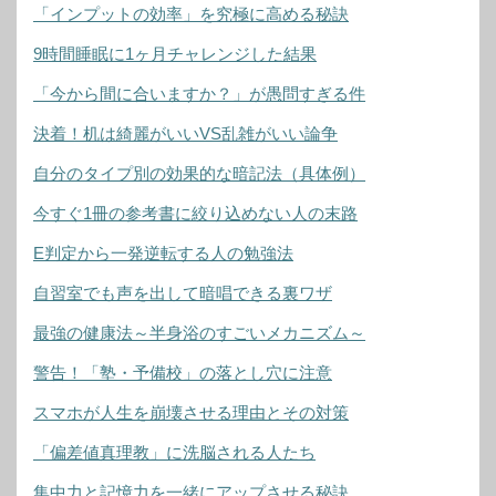
「インプットの効率」を究極に高める秘訣
9時間睡眠に1ヶ月チャレンジした結果
「今から間に合いますか？」が愚問すぎる件
決着！机は綺麗がいいVS乱雑がいい論争
自分のタイプ別の効果的な暗記法（具体例）
今すぐ1冊の参考書に絞り込めない人の末路
E判定から一発逆転する人の勉強法
自習室でも声を出して暗唱できる裏ワザ
最強の健康法～半身浴のすごいメカニズム～
警告！「塾・予備校」の落とし穴に注意
スマホが人生を崩壊させる理由とその対策
「偏差値真理教」に洗脳される人たち
集中力と記憶力を一緒にアップさせる秘訣