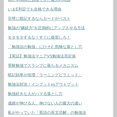
いまE判定でも合格できる理由
完璧に暗記するならカードがベスト
勉強の“継続力”を圧倒的にアップさせる方法
モタモタするな！すぐに復習しろ！
「勉強法の勉強」にひそむ危険な落とし穴
【実話】勉強法マニアVS勉強法否定派
受験勉強でスランプに落ちるメカニズム
暗記効率が倍増「ラーニングピラミッド」
勉強法対決！インプットvsアウトプット
勉強好きな人がハマる落とし穴
成績が伸びる人、伸びない人の最大の違い
私がやっていた「英語の長文読解」の勉強法