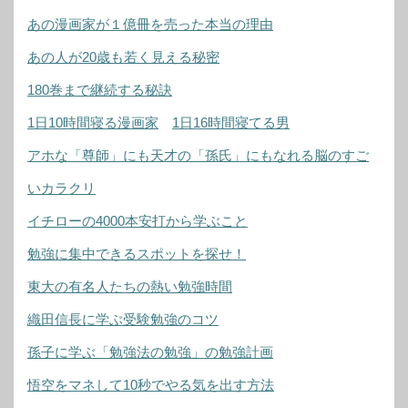
あの漫画家が１億冊を売った本当の理由
あの人が20歳も若く見える秘密
180巻まで継続する秘訣
1日10時間寝る漫画家
1日16時間寝てる男
アホな「尊師」にも天才の「孫氏」にもなれる脳のすご
いカラクリ
イチローの4000本安打から学ぶこと
勉強に集中できるスポットを探せ！
東大の有名人たちの熱い勉強時間
織田信長に学ぶ受験勉強のコツ
孫子に学ぶ「勉強法の勉強」の勉強計画
悟空をマネして10秒でやる気を出す方法