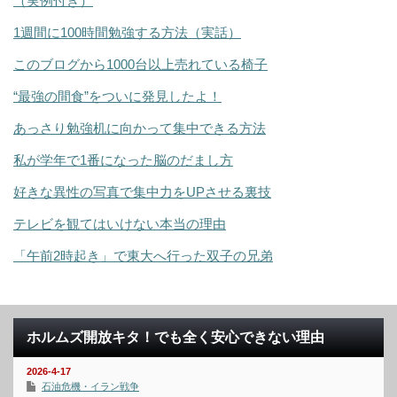
（実例付き）
1週間に100時間勉強する方法（実話）
このブログから1000台以上売れている椅子
“最強の間食”をついに発見したよ！
あっさり勉強机に向かって集中できる方法
私が学年で1番になった脳のだまし方
好きな異性の写真で集中力をUPさせる裏技
テレビを観てはいけない本当の理由
「午前2時起き」で東大へ行った双子の兄弟
ホルムズ開放キタ！でも全く安心できない理由
2026-4-17
石油危機・イラン戦争