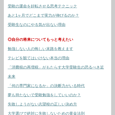
受験の運命を好転させる思考テクニック
あと1ヶ月でどこまで実力が伸びるのか？
受験生なのにやる気が出ない理由
◎自分の将来についてもっと考えたい
勉強しない人の怖しい末路を教えます
テレビを観てはいけない本当の理由
「消費税の再増税」がもたらす大学受験生の恐るべき近
未来
「何の専門家になるか」の決断力がいる時代
夢も持たないで受験勉強をしていいのか？
失敗しようがない志望校の正しい決め方
大学選びで絶対に失敗しないための黄金法則