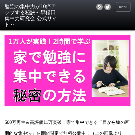
menu
500万再生＆高評価11万突破！家で集中できる「目から鱗の画
期的な集中法」を期間限定で無料公開中！（上の画像より