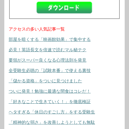
アクセスの多い人気記事一覧
部屋を暗くする「映画館効果」で集中する
必見！英語長文を倍速で読むマル秘テク
要領がスーパー良くなる心理法則を発見
全受験生必聴の「試験本番」で使える裏技
「儲かる資格」をついに見つけました
ついに発見！勉強に最適な間食はコレだ！
「好きなことで生きていく！」を徹底検証
ヘタすぎる「休日のすごし方」をする受験生
「精神的な弱さ」を改善しようとしても無駄