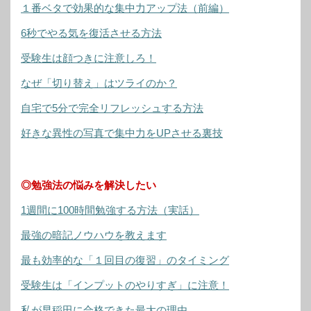
１番ベタで効果的な集中力アップ法（前編）
6秒でやる気を復活させる方法
受験生は顔つきに注意しろ！
なぜ「切り替え」はツライのか？
自宅で5分で完全リフレッシュする方法
好きな異性の写真で集中力をUPさせる裏技
◎勉強法の悩みを解決したい
1週間に100時間勉強する方法（実話）
最強の暗記ノウハウを教えます
最も効率的な「１回目の復習」のタイミング
受験生は「インプットのやりすぎ」に注意！
私が早稲田に合格できた最大の理由