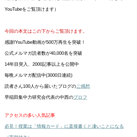
YouTubeをご覧頂けます）
今回の本文はこの下からご覧頂けます。
感謝!YouTube動画が500万再生を突破！
公式メルマガ読者数が40,000名を突破
14年目突入、2000記事以上を公開中
毎晩メルマガ配信中(3000日連続)
読者さん100人から届いたブログの
ご感想
早稲田集中力研究会代表の中西の
プロフ
アクセスの多い人気記事
必見！授業は「情報カード」に直接書くと凄いことになる