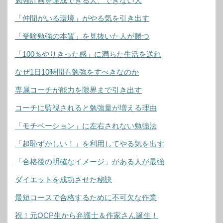
勉強計画を達成できる人、できない人
「仲間がいる環境」がやる気を引き出す
「受験勉強の本質」を見抜いた人が勝つ
「100％やりきった感」に満ちた生活を送れ
なぜ1日10時間も勉強をすべきなのか
専属コーチが能力を限界まで引き出す
コーチに監視されると勉強量が増える理由
「モチベーション」に左右されない勉強法
「超恥ずかしい！」を利用してやる気を出す
「合格後の明確なイメージ」がある人が最強
ダイエットを成功させた秘訣
最短コースで合格するために不可欠な作業
祝！元OCP生から弁護士＆作家さん誕生！