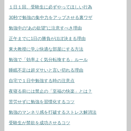
１日１回、受験生に必ずやってほしい行為
30秒で勉強の集中力をアップさせる裏ワザ
勉強中の“あの欲望”に注意すべき理由
正午までに1日の勝負がほぼ決まる理由
東大教授に学ぶ快適な部屋にする方法
勉強で「効率よく気分転換する」ルール
睡眠不足は超ダサいと言い切れる理由
自宅で１日中勉強する時の注意点
夜寝る前には禁止の「至福の快楽」とは？
苦労せずに勉強を習慣化するコツ
勉強のマンネリ感を打破するストレス解消法
受験生が禁欲を成功させるコツ