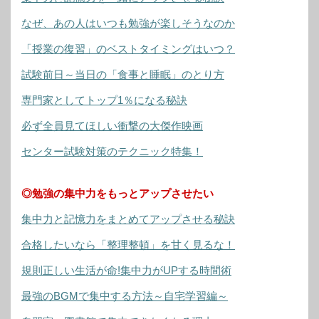
なぜ、あの人はいつも勉強が楽しそうなのか
「授業の復習」のベストタイミングはいつ？
試験前日～当日の「食事と睡眠」のとり方
専門家としてトップ1％になる秘訣
必ず全員見てほしい衝撃の大傑作映画
センター試験対策のテクニック特集！
◎勉強の集中力をもっとアップさせたい
集中力と記憶力をまとめてアップさせる秘訣
合格したいなら「整理整頓」を甘く見るな！
規則正しい生活が命!集中力がUPする時間術
最強のBGMで集中する方法～自宅学習編～