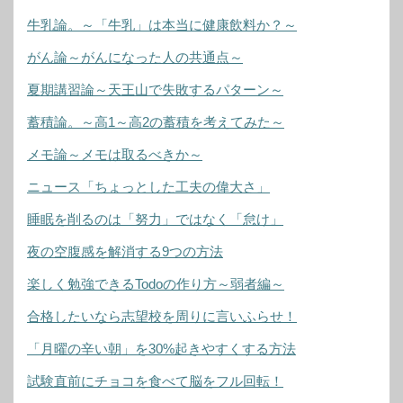
牛乳論。～「牛乳」は本当に健康飲料か？～
がん論～がんになった人の共通点～
夏期講習論～天王山で失敗するパターン～
蓄積論。～高1～高2の蓄積を考えてみた～
メモ論～メモは取るべきか～
ニュース「ちょっとした工夫の偉大さ」
睡眠を削るのは「努力」ではなく「怠け」
夜の空腹感を解消する9つの方法
楽しく勉強できるTodoの作り方～弱者編～
合格したいなら志望校を周りに言いふらせ！
「月曜の辛い朝」を30%起きやすくする方法
試験直前にチョコを食べて脳をフル回転！