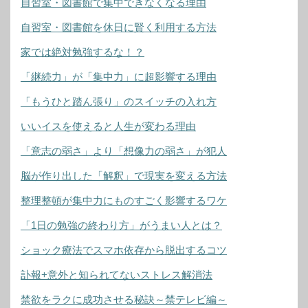
自習室・図書館で集中できなくなる理由
自習室・図書館を休日に賢く利用する方法
家では絶対勉強するな！？
「継続力」が「集中力」に超影響する理由
「もうひと踏ん張り」のスイッチの入れ方
いいイスを使えると人生が変わる理由
「意志の弱さ」より「想像力の弱さ」が犯人
脳が作り出した「解釈」で現実を変える方法
整理整頓が集中力にものすごく影響するワケ
「1日の勉強の終わり方」がうまい人とは？
ショック療法でスマホ依存から脱出するコツ
訃報+意外と知られてないストレス解消法
禁欲をラクに成功させる秘訣～禁テレビ編～