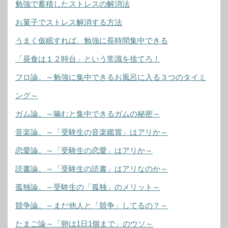
勉強で蓄積したストレスの解消法
お菓子でストレス解消する方法
うまく仮眠すれば、勉強に長時間集中できる
「昼食は１２時台」という常識を捨てろ！
フロ論。～勉強に集中できるお風呂に入る３つのタイミ
ング～
ガム論。～噛むと集中できるガムの秘密～
音楽論。～「受験生の音楽鑑賞」はアリか～
恋愛論。～「受験生の恋愛」はアリか～
読書論。～「受験生の読書」はアリなのか～
孤独論。～受験生の「孤独」のメリット～
競争論。～まだ他人と「競争」してるの？～
たまご論～「卵は1日1個まで」のウソ～