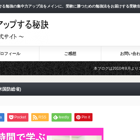
ける勉強の集中力アップ法をメインに、受験に勝つための勉強法をお届けする受験
ロフィール
ご感想
お問い合
本ブログは2010年8月よりスタートし、
2011年3月よりスタートした無料メールマ
米国防総省)
a
Pocket
RSS
feedly
Pin it