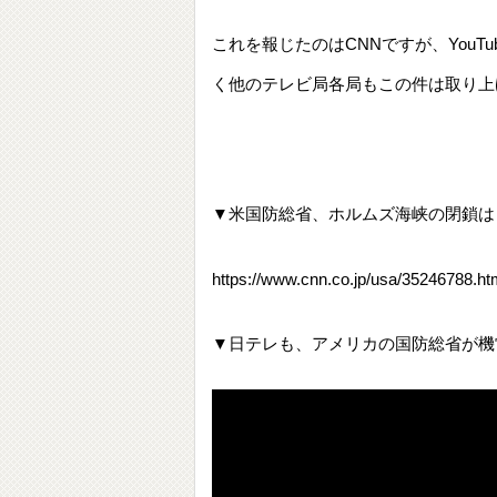
これを報じたのはCNNですが、You
く他のテレビ局各局もこの件は取り上
▼米国防総省、ホルムズ海峡の閉鎖は「6カ
https://www.cnn.co.jp/usa/35246788.ht
▼日テレも、アメリカの国防総省が機雷