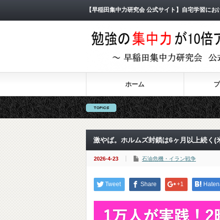
【早稲田集中力研究会 公式サイト】自宅学習にお
ホーム
プ
激やば。ホルムズ封鎖は6ヶ月以上続く(
2026-4-23
石油危機・イラン戦争
Tweet
Share
+1
Haten