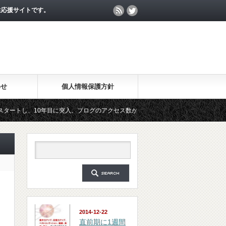
生応援サイトです。
わせ
個人情報保護方針
10年目に突入。ブログのアクセス数が月間25万PV、公開記事数が2000記事を突破
ガジン「勉強の集中力が10倍アップする秘訣」は、2018年6月に総読者数が4万人を
2014-12-22
直前期に1週間