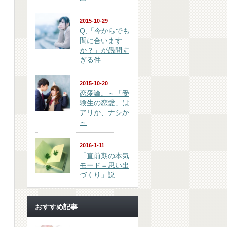
2015-10-29
Q,「今からでも
間に合います
か？」が愚問す
ぎる件
2015-10-20
恋愛論。～「受
験生の恋愛」は
アリか、ナシか
～
2016-1-11
「直前期の本気
モード＝思い出
づくり」説
おすすめ記事