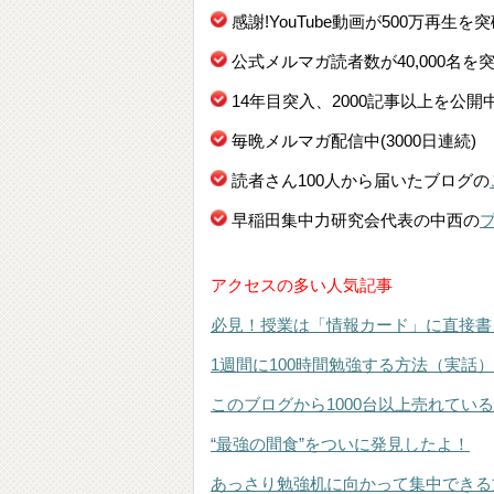
感謝!YouTube動画が500万再生を
公式メルマガ読者数が40,000名を
14年目突入、2000記事以上を公開
毎晩メルマガ配信中(3000日連続)
読者さん100人から届いたブログの
早稲田集中力研究会代表の中西の
アクセスの多い人気記事
必見！授業は「情報カード」に直接書
1週間に100時間勉強する方法（実話）
このブログから1000台以上売れてい
“最強の間食”をついに発見したよ！
あっさり勉強机に向かって集中できる