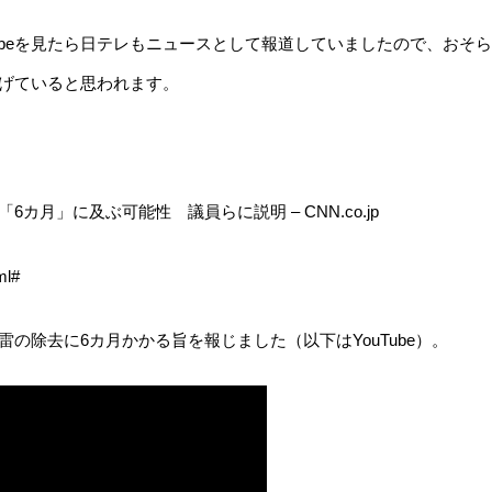
Tubeを見たら日テレもニュースとして報道していましたので、おそら
げていると思われます。
月」に及ぶ可能性 議員らに説明 – CNN.co.jp
ml#
の除去に6カ月かかる旨を報じました（以下はYouTube）。