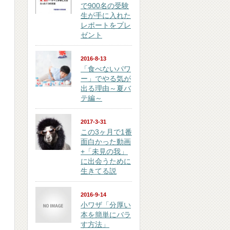
で900名の受験
生が手に入れた
レポートをプレ
ゼント
2016-8-13
「食べないパワ
ー」でやる気が
出る理由～夏バ
テ編～
2017-3-31
この3ヶ月で1番
面白かった動画
+「未見の我」
に出会うために
生きてる説
2016-9-14
小ワザ「分厚い
本を簡単にバラ
す方法」