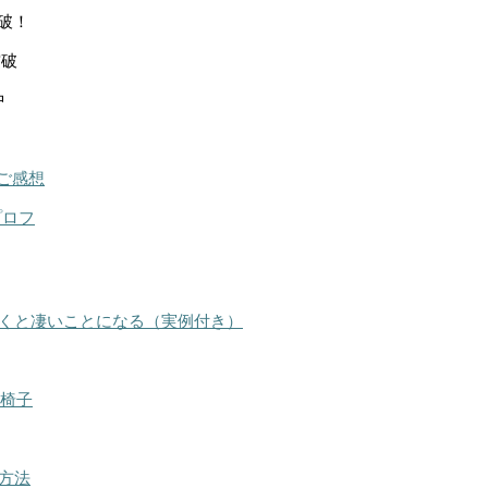
突破！
突破
中
ご感想
プロフ
くと凄いことになる（実例付き）
る椅子
方法