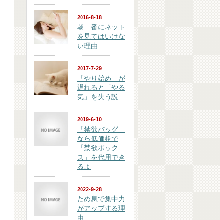
2016-8-18
朝一番にネット
を見てはいけな
い理由
2017-7-29
「やり始め」が
遅れると「やる
気」を失う説
2019-6-10
「禁欲バッグ」
なら低価格で
「禁欲ボック
ス」を代用でき
るよ
2022-9-28
ため息で集中力
がアップする理
由