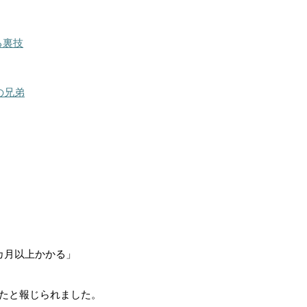
る裏技
の兄弟
カ月以上かかる」
たと報じられました。